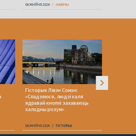
06 ЖНІЎНЯ 2026
НАВІНЫ
06 ЖНІЎНЯ 202
Гісторык Лівэн Сомэн:
Беларускі
а
«Спадзяюся, людзі каля
зняўся ў 
й
ядравай кнопкі захаваюць
серыяле 
халодны розум»
06 ЖНІЎНЯ 2026
ГІСТОРЫІ
06 ЖНІЎНЯ 202