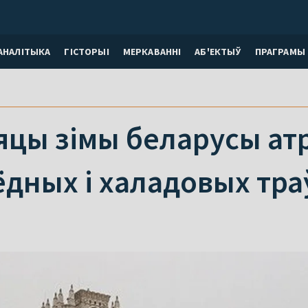
АНАЛІТЫКА
ГІСТОРЫІ
МЕРКАВАННI
АБ'ЕКТЫЎ
ПРАГРАМЫ
яцы зімы беларусы ат
ёдных і халадовых тр