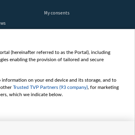
My consents
ews
orts
fe
шы мульт
tal (hereinafter referred to as the Portal), including
glish
ies enabling the provision of tailored and secure
ow
story
o information on your end device and its storage, and to
sic
 other
Trusted TVP Partners (93 company)
, for marketing
oc
hers, which we indicate below.