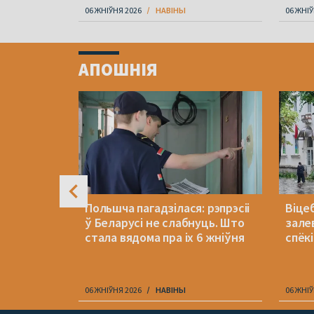
06 ЖНІЎНЯ 2026
НАВІНЫ
06 ЖНІЎ
Item
1
АПОШНІЯ
of
4
я: «Не
Польшча пагадзілася: рэпрэсіі
Віцеб
амі у
ў Беларусі не слабнуць. Што
зале
стала вядома пра іх 6 жніўня
спёкі
06 ЖНІЎНЯ 2026
НАВІНЫ
06 ЖНІЎ