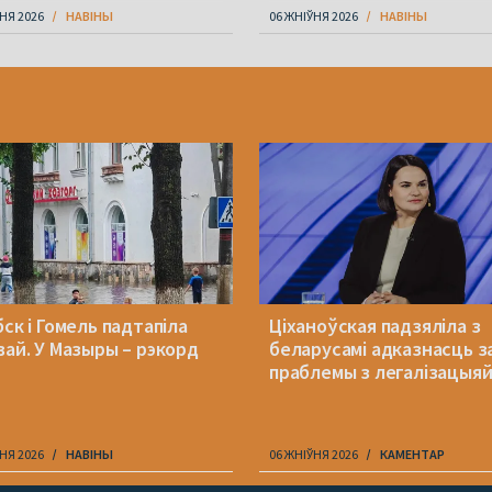
НЯ 2026
НАВІНЫ
06 ЖНІЎНЯ 2026
НАВІНЫ
ск і Гомель падтапіла
Ціханоўская падзяліла з
вай. У Мазыры – рэкорд
беларусамі адказнасць з
праблемы з легалізацыя
НЯ 2026
НАВІНЫ
06 ЖНІЎНЯ 2026
КАМЕНТАР