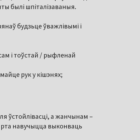
енты былі шпіталізаваныя.
зянаў будзьце ўважлівымі і
сам і тоўстай / рыфленай
майце рук у кішэнях;
ля ўстойлівасці, а жанчынам –
варта навучыцца выконваць