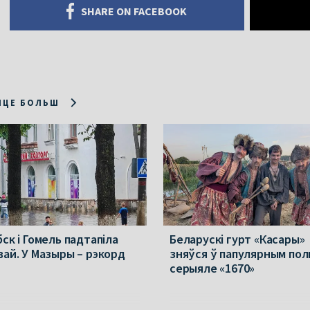
SHARE ON FACEBOOK
ІЦЕ БОЛЬШ
ск і Гомель падтапіла
Беларускі гурт «Касары»
вай. У Мазыры – рэкорд
зняўся ў папулярным пол
серыяле «1670»