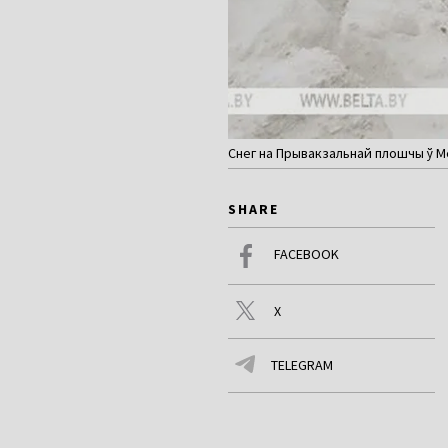
Снег на Прывакзальнай плошчы ў Ме
SHARE
FACEBOOK
X
TELEGRAM