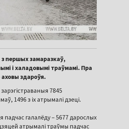
 з першых замаразкаў,
ымі і халадовымі траўмамі. Пра
е аховы здароўя.
а зарэгістраваныя 7845
ў, 1496 з іх атрымалі дзеці.
 падчас галалёду – 5677 дарослых
8 дзяцей атрымалі траўмы падчас