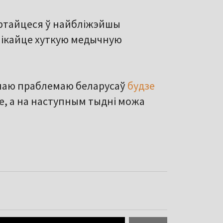
яртайцеся ў найбліжэйшы
клікайце хуткую медычную
ўнаю праблемаю беларусаў
будзе
ае, а на наступным тыдні можа