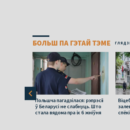
БОЛЬШ ПА ГЭТАЙ ТЭМЕ
ГЛЯДЗ
раўся ў
Польшча пагадзілася: рэпрэсіі
Віцеб
па зброю
ў Беларусі не слабнуць. Што
зале
стала вядома пра іх 6 жніўня
спёкі