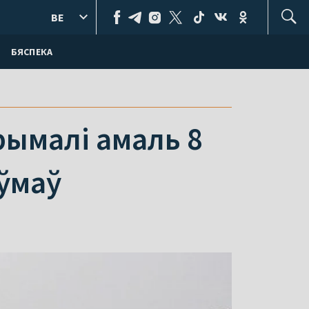
BE
БЯСПЕКА
рымалі амаль 8
аўмаў