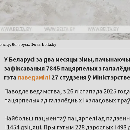
нску, Беларусь. Фота: belta.by
У Беларусі за два месяцы зімы, пачынаючы
зафіксаваныя 7845 пацярпелых з галалёдн
гэта
паведамілі
27 студзеня ў Міністэрств
Паводле ведамства, з 26 лістапада 2025 год
пацярпелых ад галалёдных і халадовых траўма
Найбольш пацыентаў пацярпелі ад падзення
і 1454 дзіцяці. Пры гэтым 228 дарослых і 49