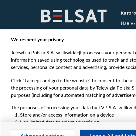
Item
1
Катэго
of
Навін
10
Вайна
Мерка
We respect your privacy
Онлай
Telewizja Polska S.A. w likwidacji processes your personal d
information saved using technologies used to track and sto
services, personalize content and advertising, provide socia
Click "I accept and go to the website" to consent to the us
the processing of your personal data by Telewizja Polska S.
purposes (including for automated matching of advertiseme
The purposes of processing your data by TVP S.A. w likwida
Store and/or access information on a device
Use limited data to select advertising
Create profiles for personalised advertising