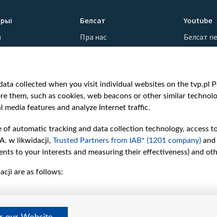
рыі
Белсат
Youtube
ы
Пра нас
Белсат n
Кантакты
Белсат Sh
ванні
Місія
Белсат Li
н
Каштоўнасці «Белсату»
Жэстачай
ata collected when you visit individual websites on the tvp.pl Por
Як нас глядзець
Belsat En
re them, such as cookies, web beacons or other similar technolog
Узнагароды
Biełsat PL
l media features and analyze Internet traffic.
Міжнародная супраца
Белсат N
Ціск з боку ўладаў
Белсат Hi
e of automatic tracking and data collection technology, access t
Беларусі
Белсат Mu
A. w likwidacji,
Trusted Partners from IAB* (1201 company)
and
Як нас падтрымаць
Белсат D
nts to your interests and measuring their effectiveness) and ot
Правілы выкарыстання
cji are as follows:
матэрыялаў
Інфармацыя аб
адпраўніку
Бяспека