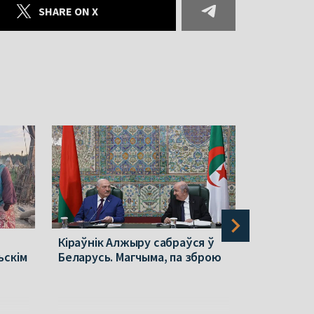
SHARE ON X
Кіраўнік Алжыру сабраўся ў
Польшча п
ьскім
Беларусь. Магчыма, па зброю
ў Беларус
стала вяд