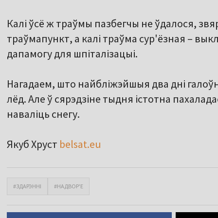
Калі ўсё ж траўмы пазбегчы не ўдалося, зв
траўмапункт, а калі траўма сур'ёзная – вы
дапамогу для шпіталізацыі.
Нагадаем, што найбліжэйшыя два дні гало
лёд. Але ў сярэдзіне тыдня істотна пахалад
наваліць снегу.
Якуб Хруст
belsat.eu
#ЗДАРЭННІ
#НАДВОР'Е