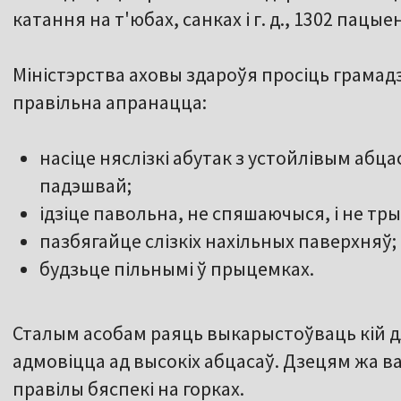
катання на т'юбах, санках і г. д., 1302 пацы
Міністэрства аховы здароўя просіць грамад
правільна апранацца:
насіце няслізкі абутак з устойлівым абца
падэшвай;
ідзіце павольна, не спяшаючыся, і не тры
пазбягайце слізкіх нахільных паверхняў;
будзьце пільнымі ў прыцемках.
Сталым асобам раяць выкарыстоўваць кій д
адмовіцца ад высокіх абцасаў. Дзецям жа 
правілы бяспекі на горках.