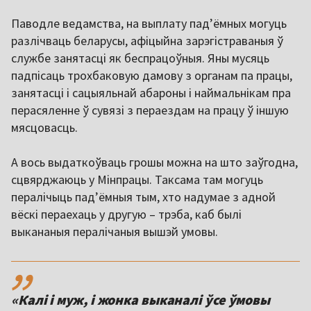
Паводле ведамства, на выплату падʼёмных могуць
разлічваць беларусы, афіцыйна зарэгістраваныя ў
службе занятасці як беспрацоўныя. Яны мусяць
падпісаць трохбаковую дамову з органам па працы,
занятасці і сацыяльнай абароны і наймальнікам пра
перасяленне ў сувязі з пераездам на працу ў іншую
мясцовасць.
А вось выдаткоўваць грошы можна на што заўгодна,
сцвярджаюць у Мінпрацы. Таксама там могуць
пералічыць падʼёмныя тым, хто надумае з адной
вёскі пераехаць у другую – трэба, каб былі
выкананыя пералічаныя вышэй умовы.
,,
«Калі і муж, і жонка выканалі ўсе ўмовы