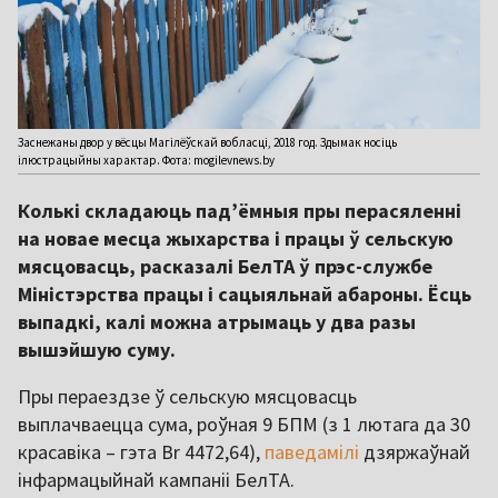
Заснежаны двор у вёсцы Магілёўскай вобласці, 2018 год. Здымак носіць
ілюстрацыйны характар. Фота: mogilevnews.by
Колькі складаюць падʼёмныя пры перасяленні
на новае месца жыхарства і працы ў сельскую
мясцовасць, расказалі БелТА ў прэс-службе
Міністэрства працы і сацыяльнай абароны. Ёсць
выпадкі, калі можна атрымаць у два разы
вышэйшую суму.
Пры пераездзе ў сельскую мясцовасць
выплачваецца сума, роўная 9 БПМ (з 1 лютага да 30
красавіка – гэта Br 4472,64),
паведамілі
дзяржаўнай
інфармацыйнай кампаніі БелТА.