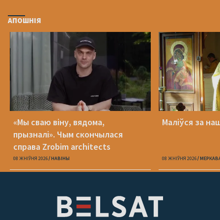
АПОШНІЯ
«Мы сваю віну, вядома,
Маліўся за на
прызналі». Чым скончылася
справа Zrobim architects
08 ЖНІЎНЯ 2026
НАВІНЫ
08 ЖНІЎНЯ 2026
МЕРКАВ