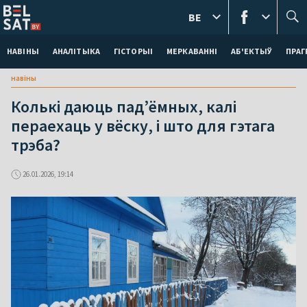
BE
НАВІНЫ
АНАЛІТЫКА
ГІСТОРЫІ
МЕРКАВАННI
АБ'ЕКТЫЎ
ПРАГ
навіны
Колькі даюць пад’ёмных, калі
пераехаць у вёску, і што для гэтага
трэба?
26.01.2026, 19:14