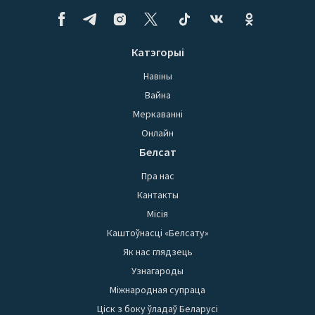
Катэгорыі
Навіны
Вайна
Меркаванні
Онлайн
Белсат
Пра нас
Кантакты
Місія
Каштоўнасці «Белсату»
Як нас глядзець
Узнагароды
Міжнародная супраца
Ціск з боку ўладаў Беларусі