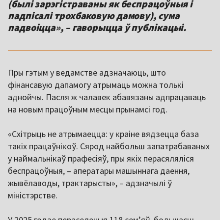
(былі зарэгістраваны як беспрацоўныя і
падпісалі трохбаковую дамову), сума
падвоіцца», – гаворыцца ў публікацыі.
Пры гэтым у ведамстве адзначаюць, што
фінансавую дапамогу атрымаць можна толькі
аднойчы. Пасля ж чалавек абавязаны адпрацаваць
на новым працоўным месцы прынамсі год.
«Схітрыць не атрымаецца: у краіне вядзецца база
такіх працаўнікоў. Сярод найбольш запатрабаваных
у наймальнікаў прафесіяў, пры якіх перасяляліся
беспрацоўныя, – аператары машыннага даення,
жывёлаводы, трактарысты», – адзначылі ў
міністэрстве.
У 2025 годзе пераселеныя 118 семʼяў, большасць