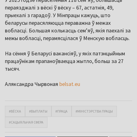
пераязджалі з вёскі ў вёску – 67, астатнія, 49,
прыехалі з гарадоў. У Мінпрацы кажуць, што
беларусы перасяляюцца пераважна ў межах
вобласці. Большая колькасць семʼяў, якія паехалі за
межы вобласці, перамясцілася ў Менскую вобласць.
На сёння ў Беларусі вакансіяў, у якіх патэнцыйным
працаўнікам прапаноўваецца жытло, больш за 27
тысяч.
Аляксандра Чырвоная
belsat.eu
#ВЁСКА
#ВЫПЛАТЫ
#ПРАЦА
#МІНІСТЭРСТВА ПРАЦЫ
#САЦЫЯЛЬНАЯ СФЕРА