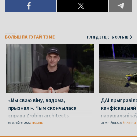
БОЛЬШ ПА ГЭТАЙ ТЭМЕ
ГЛЯДЗІЦЕ БОЛЬШ
«Мы сваю віну, вядома,
ДАІ прыгразіл
прызналі». Чым скончылася
канфіскацыяй
справа Zrobim architects
парушальніка
дронамі
08 ЖНІЎНЯ 2026
НАВІНЫ
08 ЖНІЎНЯ 2026
НАВІНЫ