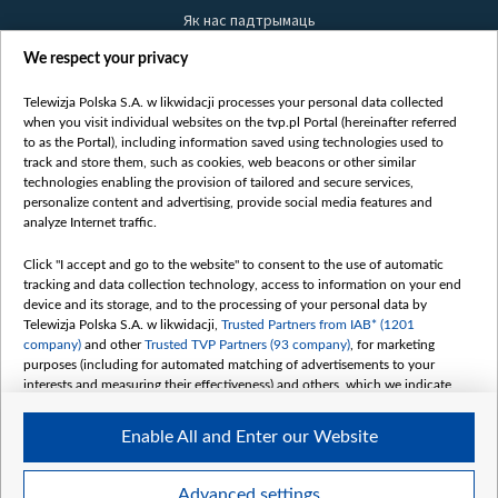
Як нас падтрымаць
Правілы выкарыстання матэрыялаў
We respect your privacy
Інфармацыя аб адпраўніку
Telewizja Polska S.A. w likwidacji processes your personal data collected
Бяспека
when you visit individual websites on the tvp.pl Portal (hereinafter referred
Youtube
to as the Portal), including information saved using technologies used to
track and store them, such as cookies, web beacons or other similar
Белсат news
technologies enabling the provision of tailored and secure services,
personalize content and advertising, provide social media features and
Белсат Shorts
analyze Internet traffic.
Белсат Life
Click "I accept and go to the website" to consent to the use of automatic
Жэстачайшы мульт
tracking and data collection technology, access to information on your end
Belsat English
device and its storage, and to the processing of your personal data by
Telewizja Polska S.A. w likwidacji,
Trusted Partners from IAB* (1201
Biełsat PL
company)
and other
Trusted TVP Partners (93 company)
, for marketing
Белсат Now
purposes (including for automated matching of advertisements to your
interests and measuring their effectiveness) and others, which we indicate
Белсат History
below.
Белсат Music
Enable All and Enter our Website
The purposes of processing your data by TVP S.A. w likwidacji are as
Белсат Doc
follows:
My consents
Store and/or access information on a device
Advanced settings