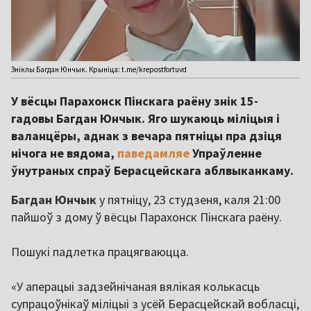
Зніклы Багдан Юнчык. Крыніца: t.me/krepostfortuvd
У вёсцы Парахонск Пінскага раёну знік 15-
гадовы Багдан Юнчык. Яго шукаюць міліцыя і
валанцёры, аднак з вечара пятніцы пра дзіця
нічога не вядома,
паведамляе
Упраўленне
ўнутраных спраў Берасцейскага аблвыканкаму.
Багдан Юнчык
у пятніцу, 23 студзеня, каля 21:00
пайшоў з дому ў вёсцы Парахонск Пінскага раёну.
Пошукі падлетка працягваюцца.
«У аперацыі задзейнічаная вялікая колькасць
супрацоўнікаў міліцыі з усёй Берасцейскай вобласці,