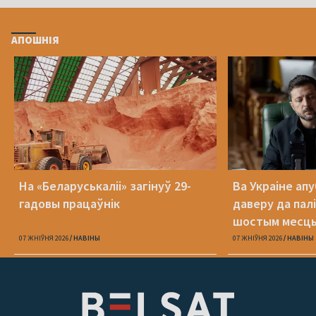
АПОШНІЯ
На «Беларуськаліі» загінуў 29-
Ва Украіне ап
гадовы працаўнік
даверу да пал
шостым месц
07 ЖНІЎНЯ 2026
НАВІНЫ
07 ЖНІЎНЯ 2026
НАВІНЫ