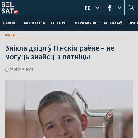
BE
НАВІНЫ
АНАЛІТЫКА
ГІСТОРЫІ
МЕРКАВАННI
АБ'ЕКТЫЎ
ПРАГ
навіны
Знікла дзіця ў Пінскім раёне – не
могуць знайсці з пятніцы
26.01.2026, 10:04