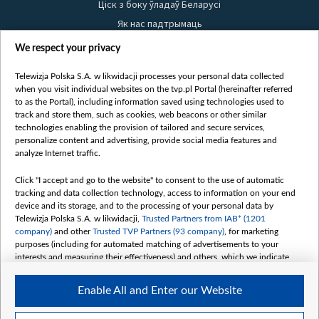
Ціск з боку ўладаў Беларусі
Як нас падтрымаць
Правілы выкарыстання матэрыялаў
We respect your privacy
Інфармацыя аб адпраўніку
Telewizja Polska S.A. w likwidacji processes your personal data collected
Бяспека
when you visit individual websites on the tvp.pl Portal (hereinafter referred
Youtube
to as the Portal), including information saved using technologies used to
track and store them, such as cookies, web beacons or other similar
Белсат news
technologies enabling the provision of tailored and secure services,
personalize content and advertising, provide social media features and
Белсат Shorts
analyze Internet traffic.
Белсат Life
Жэстачайшы мульт
Click "I accept and go to the website" to consent to the use of automatic
tracking and data collection technology, access to information on your end
Belsat English
device and its storage, and to the processing of your personal data by
Biełsat PL
Telewizja Polska S.A. w likwidacji,
Trusted Partners from IAB* (1201
company)
and other
Trusted TVP Partners (93 company)
, for marketing
Белсат Now
purposes (including for automated matching of advertisements to your
Белсат History
interests and measuring their effectiveness) and others, which we indicate
below.
Белсат Music
Enable All and Enter our Website
Белсат Doc
The purposes of processing your data by TVP S.A. w likwidacji are as
follows:
My consents