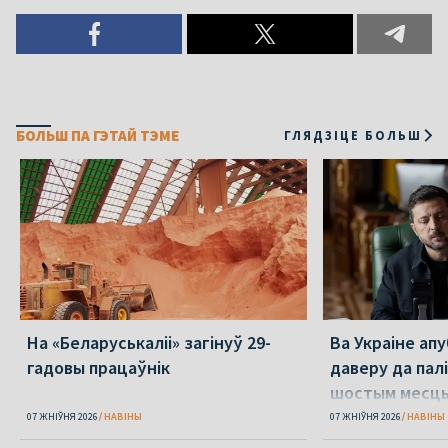
БОЛЬШ ПА ГЭТАЙ ТЭМЕ
ГЛЯДЗІЦЕ БОЛЬШ
На «Беларуськаліі» загінуў 29-
Ва Украіне ап
гадовы працаўнік
даверу да пал
шостым месц
07 ЖНІЎНЯ 2026
НАВІНЫ
07 ЖНІЎНЯ 2026
НАВІНЫ