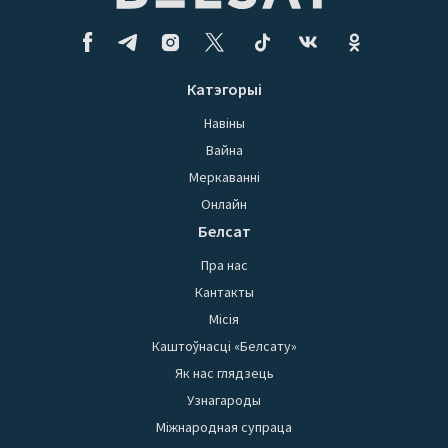
Катэгорыі
Навіны
Вайна
Меркаванні
Онлайн
Белсат
Пра нас
Кантакты
Місія
Каштоўнасці «Белсату»
Як нас глядзець
Узнагароды
Міжнародная супраца