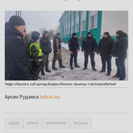
Людзі сабраліся, каб шукаць Багдана Юнчыка. Крыніца: t.me/krepostfortuvd
Арсен Рудэнка
belsat.eu
#ДЗЕЦІ
#ПІНСК
#ЗНІКНЕННЕ
#ПОШУК