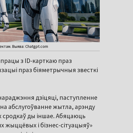
ектам. Выява: Chatgpt.com
 працы з ID-карткаю праз
ызацыі праз біяметрычныя звесткі
нараджэння дзіцяці, паступленне
 на абслугоўванне жытла, арэнду
х сродкаў ды іншае. Абяцаюць
ых жыццёвых і бізнес-сітуацыяў»