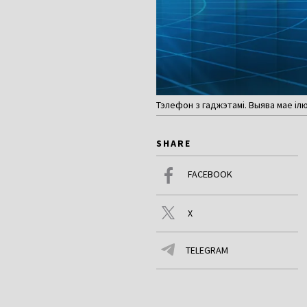
Тэлефон з гаджэтамі. Выява мае іл
SHARE
FACEBOOK
X
TELEGRAM