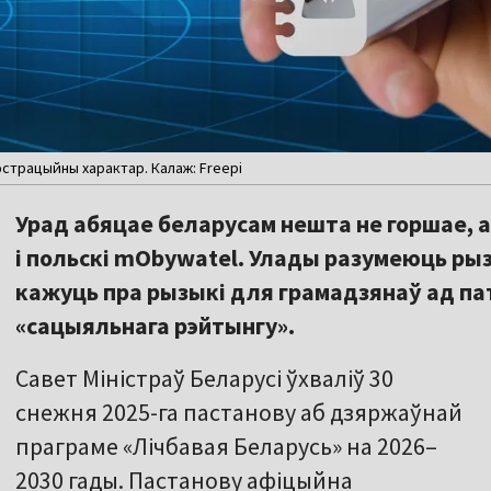
юстрацыйны характар. Калаж: Freepi
Урад абяцае беларусам нешта не горшае, а
і польскі mObywatel. Улады разумеюць рыз
кажуць пра рызыкі для грамадзянаў ад па
«сацыяльнага рэйтынгу».
Савет Міністраў Беларусі ўхваліў 30
снежня 2025-га пастанову аб дзяржаўнай
праграме «Лічбавая Беларусь» на 2026–
2030 гады. Пастанову афіцыйна