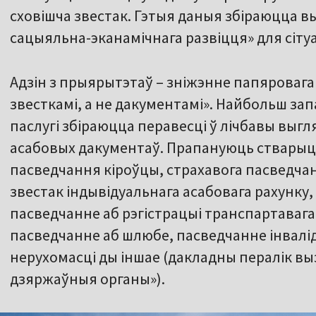
сховішча звестак. Гэтыя даныя збіраюцца 
сацыяльна-эканамічнага развіцця» для сіту
Адзін з прыярытэтаў – зніжэнне папяроваг
звесткамі, а не дакументамі». Найбольш з
паслугі збіраюцца перавесці ў лічбавы выг
асабовых дакументаў. Прапануюць стварыц
пасведчання кіроўцы, страхавога пасведчан
звестак індывідуальнага асабовага рахунку
пасведчанне аб рэгістрацыі транспартавага 
пасведчанне аб шлюбе, пасведчанне інвалі
нерухомасці ды іншае (дакладны пералік в
дзяржаўныя органы»).