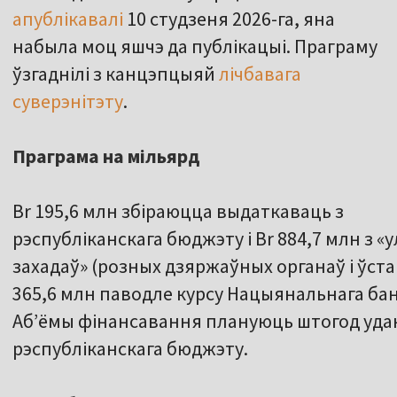
апублікавалі
10 студзеня 2026-га, яна
набыла моц яшчэ да публікацыі. Праграму
ўзгаднілі з канцэпцыяй
лічбавага
суверэнітэту
.
Праграма на мільярд
Br 195,6 млн збіраюцца выдаткаваць з
рэспубліканскага бюджэту і Br 884,7 млн з 
захадаў» (розных дзяржаўных органаў і ўстан
365,6 млн паводле курсу Нацыянальнага бан
Аб’ёмы фінансавання плануюць штогод уд
рэспубліканскага бюджэту.