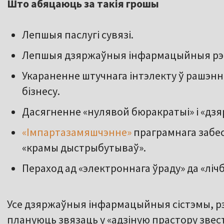
Што абяцаюць за такія грошы
Лепшыя паслугі сувязі.
Лепшыя дзяржаўныя інфармацыйныя рэ
Укараненне штучнага інтэлекту ў рашэнн
бізнесу.
Дасягненне «нулявой бюракратыі» і «дзяр
«Імпартазамяшчэнне»
праграмнага забе
«крамы дыстрыбутываў».
Пераход ад «электроннага ўраду» да «лі
Усе дзяржаўныя інфармацыйныя сістэмы, р
плануюць звязаць у «адзіную прастору зве