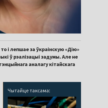
 то і лепшае за ўкраінскую «Дію»
ыкі ў рэалізацыі задумы. Але не
тэнцыйнага аналагу кітайскага
Чытайце таксама: