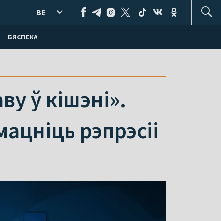
BE
БЯСПЕКА
у ў кішэні».
мацніць рэпрэсіі