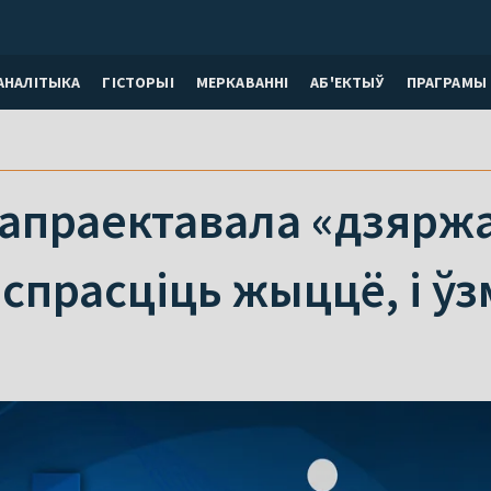
АНАЛІТЫКА
ГІСТОРЫІ
МЕРКАВАННI
АБ'ЕКТЫЎ
ПРАГРАМЫ
апраектавала «дзяржав
 спрасціць жыццё, і ўз