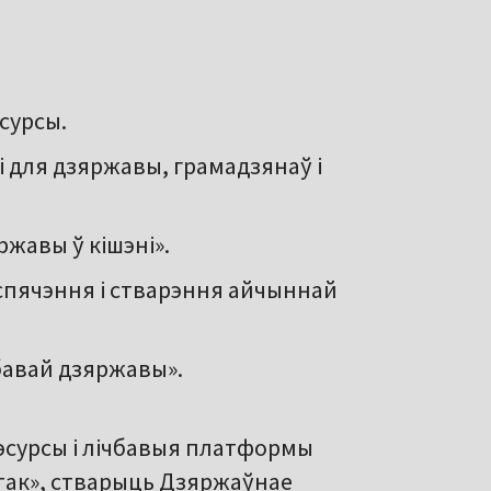
сурсы.
і для дзяржавы, грамадзянаў і
жавы ў кішэні».
спячэння і стварэння айчыннай
чбавай дзяржавы».
эсурсы і лічбавыя платформы
стак», стварыць Дзяржаўнае