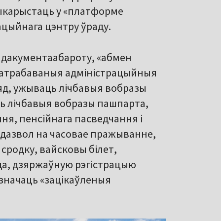
выкарыстаць у «платформе
ацыйнага цэнтру ўраду.
а дакументаабароту, «абмен
апатрабаваныя адміністрацыйныя
ляд, ужываць лічбавыя вобразы
ь лічбавыя вобразы пашпарта,
ня, пенсійнага пасведчання і
, дазвол на часовае пражыванне,
сродку, вайсковы білет,
да, дзяржаўную рэгістрацыю
ызначаць «зацікаўленыя