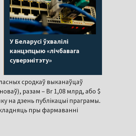
У Беларусі ўхвалілі
канцэпцыю «лічбавага
суверэнітэту»
«уласных сродкаў выканаўцаў
оваў), разам – Br 1,08 млрд, або $
ку на дзень публікацыі праграмы.
акладняць пры фармаванні