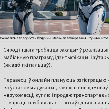
тэхналагічна прасунутай будучыні. Малюнак згенераваны штучным інтэл
Сярод іншага «робяцца захады» ў рэалізацыі
мабільную праграму, ідэнтыфікацыі і аўтар
(як адбіткі пальцаў).
Перавесці ў онлайн плануюць рэгістрацыю 
ва ўстановы адукацыі, заключэнне дамоваў
нерухомасці, куплю і продаж транспартавы
стварыць «лічбавых асістэнтаў» для «значн