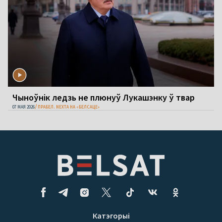
Чыноўнік ледзь не плюнуў Лукашэнку ў твар
07 МАЯ 2026
ПРАБЕЛ. NEXTA НА «БЕЛСАЦЕ»
Катэгорыі