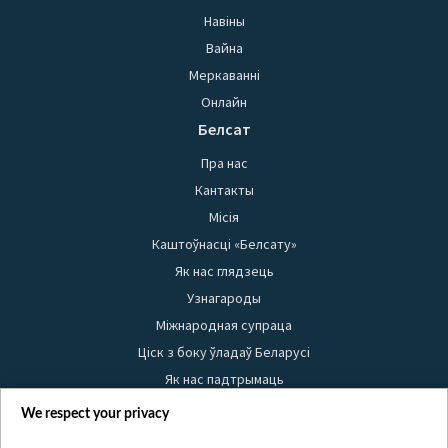
Навіны
Вайна
Меркаванні
Онлайн
Белсат
Пра нас
Кантакты
Місія
Каштоўнасці «Белсату»
Як нас глядзець
Узнагароды
Міжнародная супраца
Ціск з боку ўладаў Беларусі
Як нас падтрымаць
Правілы выкарыстання матэрыялаў
We respect your privacy
Інфармацыя аб адпраўніку