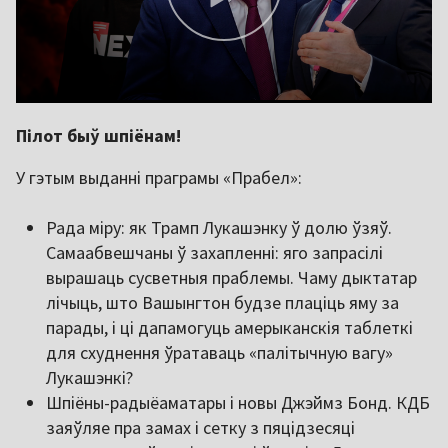
Пілот быў шпіёнам!
У гэтым выданні праграмы «Прабел»:
Рада міру: як Трамп Лукашэнку ў долю ўзяў.
Самаабвешчаны ў захапленні: яго запрасілі
вырашаць сусветныя праблемы. Чаму дыктатар
лічыць, што Вашынгтон будзе плаціць яму за
парады, і ці дапамогуць амерыканскія таблеткі
для схуднення ўратаваць «палітычную вагу»
Лукашэнкі?
Шпіёны-радыёаматары і новы Джэймз Бонд. КДБ
заяўляе пра замах і сетку з пяцідзесяці