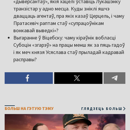
«дыверсантаў», якія хацелі ўставіць Лукашэнку
транзістар у адно месца. Куды зніклі яшчэ
дваццаць агентаў, пра якіх казаў Церцель, і чаму
Пратасевіч раптам стаў «супрацоўнікам
вонкавай выведкі»?
Выгаранне ў Віцебску: чаму кіраўнік вобласці
Субоцін «згарэў» на працы менш як за пяць гадоў
і як меч князя Усяслава стаў прыладай кадравай
расправы?
БОЛЬШ НА ГЭТУЮ ТЭМУ
ГЛЯДЗЕЦЬ БОЛЬШ