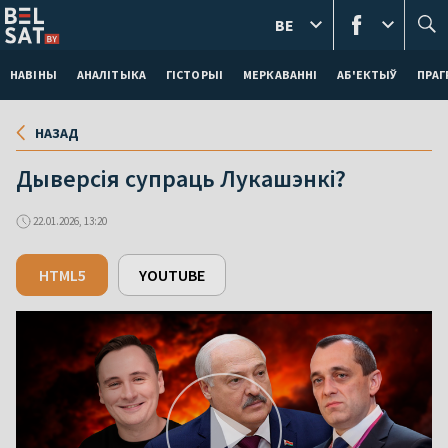
BE
НАВІНЫ
АНАЛІТЫКА
ГІСТОРЫІ
МЕРКАВАННI
АБ'ЕКТЫЎ
ПРАГ
НАЗАД
Дыверсія супраць Лукашэнкі?
22.01.2026, 13:20
HTML5
YOUTUBE