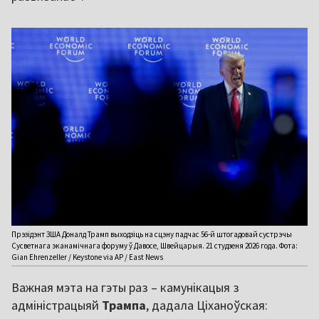
Прэзідэнт ЗША Доналд Трамп выходзіць на сцэну падчас 56-й штогадовай сустрэчы
Сусветнага эканамічнага форуму ў Давосе, Швейцарыя. 21 студзеня 2026 года. Фота:
Gian Ehrenzeller / Keystone via AP / East News
Важная мэта на гэты раз – камунікацыя з
адміністрацыяй
Трампа
, дадала Ціханоўская: