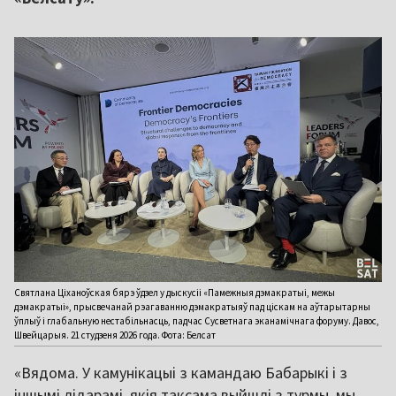
Святлана Ціханоўская бярэ ўдзел у дыскусіі «Памежныя дэмакратыі, межы
дэмакратыі», прысвечанай рэагаванню дэмакратыяў пад ціскам на аўтарытарны
ўплыў і глабальную нестабільнасць, падчас Сусветнага эканамічнага форуму. Давос,
Швейцарыя. 21 студзеня 2026 года. Фота: Белсат
«Вядома. У камунікацыі з камандаю Бабарыкі і з
іншымі лідарамі, якія таксама выйшлі з турмы, мы