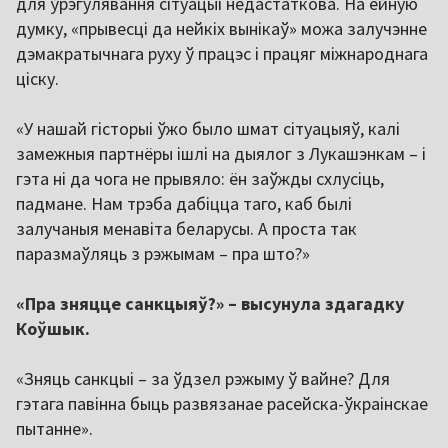
для ўрэгулявання сітуацыі недастаткова. На ейную
думку, «прывесці да нейкіх вынікаў» можа залучэнне
дэмакратычнага руху ў працэс і працяг міжнароднага
ціску.
«У нашай гісторыі ўжо было шмат сітуацыяў, калі
замежныя партнёры ішлі на дыялог з Лукашэнкам – і
гэта ні да чога не прывяло: ён заўжды схлусіць,
падмане. Нам трэба дабіцца таго, каб былі
залучаныя менавіта беларусы. А проста так
паразмаўляць з рэжымам – пра што?»
«Пра зняцце санкцыяў?» – высунула здагадку
Коўшык.
«Зняць санкцыі – за ўдзел рэжыму ў вайне? Для
гэтага павінна быць развязанае расейска-ўкраінскае
пытанне».