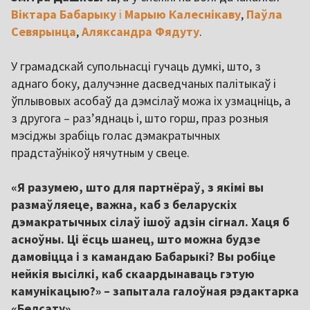
Віктара Бабарыку
і
Марыю Калеснікаву
,
Паўла
Севярынца
,
Аляксандра Фядуту
.
У грамадскай супольнасці гучаць думкі, што, з
аднаго боку, далучэнне дасведчаных палітыкаў і
ўплывовых асобаў да дэмсілаў можа іх узмацніць, а
з другога – разʼяднаць і, што горш, праз розныя
мэсіджы зрабіць голас дэмакратычных
прадстаўнікоў нячутным у свеце.
«Я разумею, што для партнёраў, з якімі вы
размаўляеце, важна, каб з беларускіх
дэмакратычных сілаў ішоў адзін сігнал. Хаця б
асноўны. Ці ёсць шанец, што можна будзе
дамовіцца і з камандаю Бабарыкі? Вы робіце
нейкія высілкі, каб скаардынаваць гэтую
камунікацыю?» – запытала галоўная рэдактарка
«Белсату».