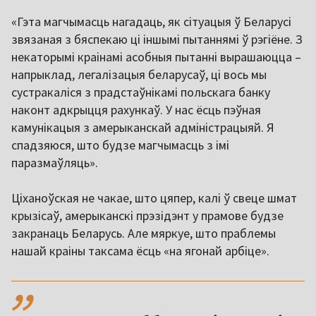
«Гэта магчымасць нагадаць, як сітуацыя ў Беларусі
звязаная з бяспекаю ці іншымі пытаннямі ў рэгіёне. З
некаторымі краінамі асобныя пытанні вырашаюцца –
напрыклад, легалізацыя беларусаў, ці вось мы
сустракаліся з прадстаўнікамі польскага банку
наконт адкрыцця рахункаў. У нас ёсць пэўная
камунікацыя з амерыканскай адміністрацыяй. Я
спадзяюся, што будзе магчымасць з імі
паразмаўляць».
Ціханоўская не чакае, што цяпер, калі ў свеце шмат
крызісаў, амерыканскі прэзідэнт у прамове будзе
закранаць Беларусь. Але мяркуе, што праблемы
нашай краіны таксама ёсць «на ягонай арбіце».
,,