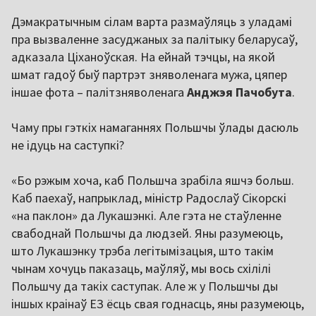
Дэмакратычным сілам варта размаўляць з уладамі
пра вызваленне засуджаных за палітыку беларусаў,
адказала Ціханоўская. На ейнай тэчцы, на якой
шмат гадоў быў партрэт зняволенага мужа, цяпер
іншае фота – палітзняволенага
Анджэя Пачобута
.
Чаму пры гэткіх намаганнях Польшчы ўлады дасюль
не ідуць на саступкі?
«Бо рэжым хоча, каб Польшча зрабіла яшчэ больш.
Каб паехаў, напрыклад, міністр Радослаў Сікорскі
«на паклон» да Лукашэнкі. Але гэта не стаўленне
свабоднай Польшчы да людзей. Яны разумеюць,
што Лукашэнку трэба легітымізацыя, што такім
чынам хочуць паказаць, маўляў, мы вось схілілі
Польшчу да такіх саступак. Але ж у Польшчы ды
іншых краінаў ЕЗ ёсць свая годнасць, яны разумеюць,