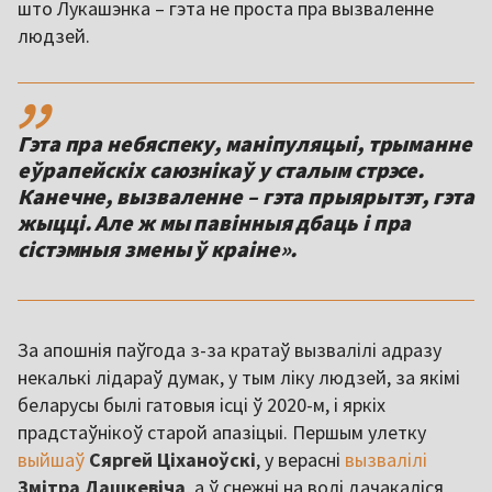
што Лукашэнка – гэта не проста пра вызваленне
людзей.
,,
Гэта пра небяспеку, маніпуляцыі, трыманне
еўрапейскіх саюзнікаў у сталым стрэсе.
Канечне, вызваленне – гэта прыярытэт, гэта
жыцці. Але ж мы павінныя дбаць і пра
сістэмныя змены ў краіне».
За апошнія паўгода з-за кратаў вызвалілі адразу
некалькі лідараў думак, у тым ліку людзей, за якімі
беларусы былі гатовыя ісці ў 2020-м, і яркіх
прадстаўнікоў старой апазіцыі. Першым улетку
выйшаў
Сяргей Ціханоўскі
, у верасні
вызвалілі
Змітра Дашкевіча
, а ў снежні на волі дачакаліся