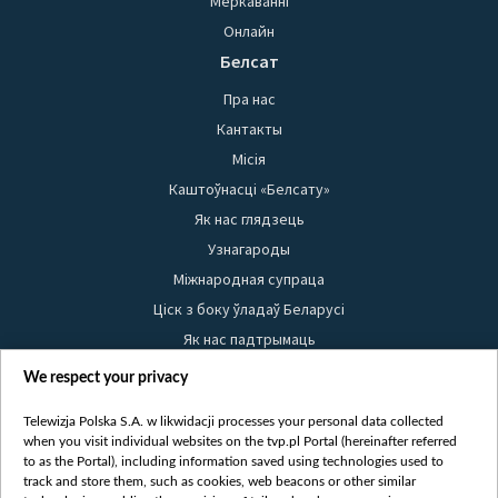
Меркаванні
Онлайн
Белсат
Пра нас
Кантакты
Місія
Каштоўнасці «Белсату»
Як нас глядзець
Узнагароды
Міжнародная супраца
Ціск з боку ўладаў Беларусі
Як нас падтрымаць
Правілы выкарыстання матэрыялаў
We respect your privacy
Інфармацыя аб адпраўніку
Telewizja Polska S.A. w likwidacji processes your personal data collected
Бяспека
when you visit individual websites on the tvp.pl Portal (hereinafter referred
Youtube
to as the Portal), including information saved using technologies used to
track and store them, such as cookies, web beacons or other similar
Белсат news