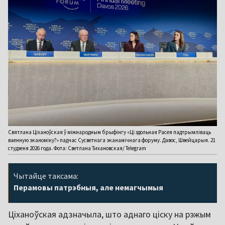
Святлана Ціханоўская ў міжнародным брыфінгу «Ці здольная Расея падтрымліваць
ваенную эканоміку?» падчас Сусветнага эканамічнага форуму. Давос, Швейцарыя. 21
студзеня 2026 года. Фота: Светлана Тихановская/ Telegram
Чытайце таксама:
Перамовы патрэбныя, але немагчымыя
Ціханоўская адзначыла, што аднаго ціску на рэжым