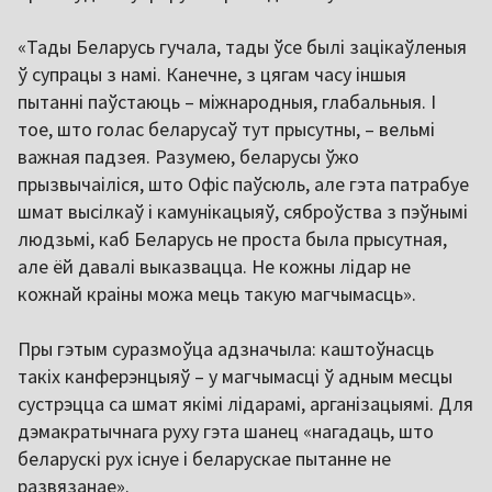
«Тады Беларусь гучала, тады ўсе былі зацікаўленыя
ў супрацы з намі. Канечне, з цягам часу іншыя
пытанні паўстаюць – міжнародныя, глабальныя. І
тое, што голас беларусаў тут прысутны, – вельмі
важная падзея. Разумею, беларусы ўжо
прызвычаіліся, што Офіс паўсюль, але гэта патрабуе
шмат высілкаў і камунікацыяў, сяброўства з пэўнымі
людзьмі, каб Беларусь не проста была прысутная,
але ёй давалі выказвацца. Не кожны лідар не
кожнай краіны можа мець такую магчымасць».
Пры гэтым суразмоўца адзначыла: каштоўнасць
такіх канферэнцыяў – у магчымасці ў адным месцы
сустрэцца са шмат якімі лідарамі, арганізацыямі. Для
дэмакратычнага руху гэта шанец «нагадаць, што
беларускі рух існуе і беларускае пытанне не
развязанае».