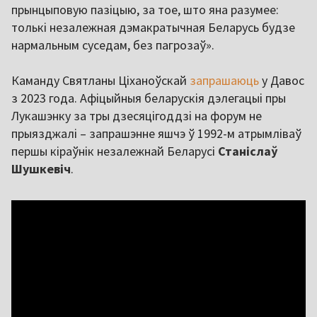
прынцыповую пазіцыю, за тое, што яна разумее:
толькі незалежная дэмакратычная Беларусь будзе
нармальным суседам, без пагрозаў».
Каманду Святланы Ціханоўскай
запрашаюць
у Давос
з 2023 года. Афіцыйныя беларускія дэлегацыі пры
Лукашэнку за тры дзесяцігоддзі на форум не
прыязджалі – запрашэнне яшчэ ў 1992-м атрымліваў
першы кіраўнік незалежнай Беларусі
Станіслаў
Шушкевіч
.