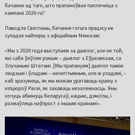
бачанне ад таго, што прапаноўвае паплечніца з
кампаніі 2020-га?
Паводле Святланы, бачанне гэтага працэсу не
супадае найперш з афіцыйным Менскам:
«Мы з 2020 года выступаем за дыялог, але не той,
які сабе ўяўляе рэжым – дыялог з Еўразвязам, са
Злучанымі Штатамі. [Мы прапануем] дыялог паміж
людзьмі і ўладамі – нелегітымным, але ж уладамі, –
каб зразумець, як мы можам уратаваць краіну з
кіпцюроў Расеі, як захаваць незалежнасць. Яны
хочуць абмінуць беларусаў, нацыю, дэмсілы, і
размаўляць наўпрост з іншымі краінамі».