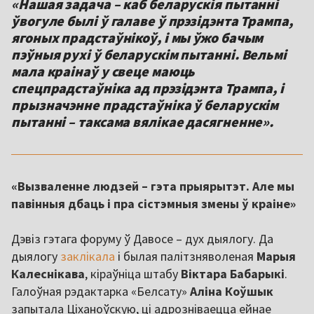
«Нашая задача – каб беларускія пытанні
ўвогуле былі ў галаве ў прэзідэнта Трампа,
ягоных прадстаўнікоў, і мы ўжо бачым
пэўныя рухі ў беларускім пытанні. Вельмі
мала краінаў у свеце маюць
спецпрадстаўніка ад прэзідэнта Трампа, і
прызначэнне прадстаўніка ў беларускім
пытанні – таксама вялікае дасягненне».
«Вызваленне людзей – гэта прыярытэт. Але мы
павінныя дбаць і пра сістэмныя змены ў краіне»
Дэвіз гэтага форуму ў Давосе – дух дыялогу. Да
дыялогу
заклікала
і былая палітзняволеная
Марыя
Калеснікава
, кіраўніца штабу
Віктара Бабарыкі
.
Галоўная рэдактарка «Белсату»
Аліна Коўшык
запытала Ціханоўскую, ці адрозніваецца ейнае