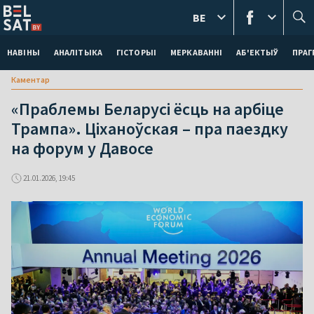
BE
НАВІНЫ
АНАЛІТЫКА
ГІСТОРЫІ
МЕРКАВАННI
АБ'ЕКТЫЎ
ПРАГ
Каментар
«Праблемы Беларусі ёсць на арбіце
Трампа». Ціханоўская – пра паездку
на форум у Давосе
21.01.2026, 19:45