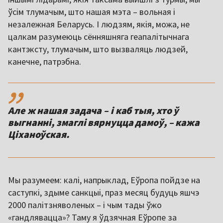
ўсім тлумачым, што нашая мэта – вольная і
незалежная Беларусь. І людзям, якія, можа, не
цалкам разумеюць сённяшняга геапалітычнага
кантэксту, тлумачым, што вызваляць людзей,
канечне, патрэбна.
,,
Але ж нашая задача – і каб тыя, хто ў
выгнанні, змаглі вярнуцца дамоў, – кажа
Ціханоўская.
Мы разумеем: калі, напрыклад, Еўропа пойдзе на
саступкі, здыме санкцыі, праз месяц будуць яшчэ
2000 палітзняволеных – і чым тады ўжо
«гандлявацца»? Таму я ўдзячная Еўропе за