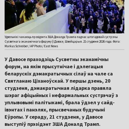
Удзельнікі чакаюць прэзідэнта ЗША Доналда Трампа падчас штогадовай сустрэчы
Сусветнага эканамічнага форуму ў Давосе, Швейцарыя. 21 студзеня 2026 года. Фота:
Markus Schreiber / AP Photo / East News
У Давосе праходзіць Сусветны эканамічны
форум, на якім прысутнічае і дэлегацыя
беларускіх дэмакратычных сілаў на чале са
Святланаю Ціханоўскай. У першы дзень, 20
студзеня, дэмакратычная лідарка правяла
шэраг афіцыйных і нефармальных сустрэчаў з
уплывовымі палітыкамі, брала ўдзел у сайд-
івэнтах і панэлях, прысвечаных будучыні
Еўропы. У сераду, 21 студзеня, у Давосе
выступіў прэзідэнт ЗША Доналд Трамп.