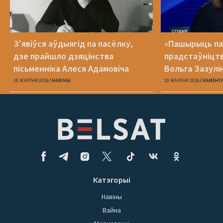
З'явіўся аўдыягід па пасёлку,
«Пашырыць па
дзе прайшло дзяцінства
прадстаўніцтв
пісьменніка Алеся Адамовіча
Вольга Зазулі
на новай паса
10 ЖНІЎНЯ 2026
НАВІНЫ
10 ЖНІЎНЯ 2026
КАМЕНТ
Катэгорыі
Навіны
Вайна