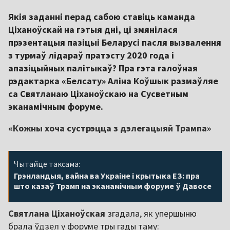
Якія заданні перад сабою ставіць каманда
Ціханоўскай на гэтыя дні, ці змянілася
прэзентацыя пазіцыі Беларусі пасля вызвалення
з турмаў лідараў пратэсту 2020 года і
апазіцыйных палітыкаў? Пра гэта галоўная
рэдактарка «Белсату» Аліна Коўшык размаўляе
са Святланаю Ціханоўскаю на Сусветным
эканамічным форуме.
«Кожны хоча сустрэцца з дэлегацыяй Трампа»
Чытайце таксама:
Грэнландыя, вайна ва Украіне і крытыка ЕЗ: пра
што казаў Трамп на эканамічным форуме ў Давосе
Святлана Ціханоўская
згадала, як упершыню
брала ўдзел у форуме тры гады таму: