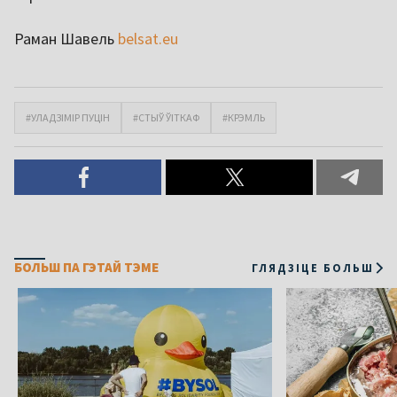
Раман Шавель
belsat.eu
#УЛАДЗІМІР ПУЦІН
#СТЫЎ ЎІТКАФ
#КРЭМЛЬ
БОЛЬШ ПА ГЭТАЙ ТЭМЕ
ГЛЯДЗІЦЕ БОЛЬШ