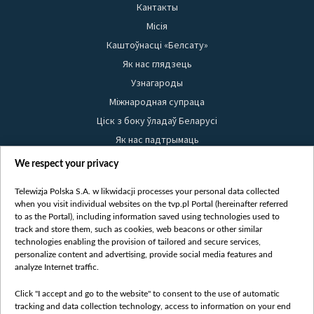
Кантакты
Місія
Каштоўнасці «Белсату»
Як нас глядзець
Узнагароды
Міжнародная супраца
Ціск з боку ўладаў Беларусі
Як нас падтрымаць
Правілы выкарыстання матэрыялаў
We respect your privacy
Інфармацыя аб адпраўніку
Telewizja Polska S.A. w likwidacji processes your personal data collected
Бяспека
when you visit individual websites on the tvp.pl Portal (hereinafter referred
Youtube
to as the Portal), including information saved using technologies used to
track and store them, such as cookies, web beacons or other similar
Белсат news
technologies enabling the provision of tailored and secure services,
personalize content and advertising, provide social media features and
Белсат Shorts
analyze Internet traffic.
Белсат Life
Жэстачайшы мульт
Click "I accept and go to the website" to consent to the use of automatic
tracking and data collection technology, access to information on your end