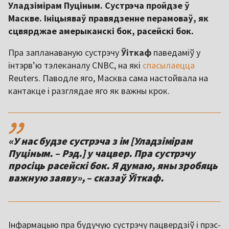
Уладзімірам Пуціным. Сустрэча пройдзе ў
Маскве. Ініцыяваў правядзенне перамоваў, як
сцвярджае амерыканскі бок, расейскі бок.
Пра запланаваную сустрэчу
Ўіткаф
паведаміў у
інтэрв’ю тэлеканалу CNBC, на які
спасылаецца
Reuters. Паводле яго, Масква сама настойвала на
кантакце і разглядае яго як важны крок.
,,
«У нас будзе сустрэча з ім [Уладзімірам
Пуціным. – Рэд.] у чацвер. Пра сустрэчу
просіць расейскі бок. Я думаю, яны зробяць
важную заяву», – сказаў Ўіткаф.
Інфармацыю пра будучую сустрэчу пацвердзіў і прэс-