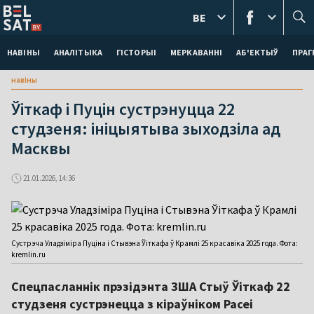
BE
НАВІНЫ
АНАЛІТЫКА
ГІСТОРЫІ
МЕРКАВАННI
АБ'ЕКТЫЎ
ПРАГ
навіны
Ўіткаф і Пуцін сустрэнуцца 22
студзеня: ініцыятыва зыходзіла ад
Масквы
21.01.2026, 14:36
Сустрэча Уладзіміра Пуціна і Стывэна Ўіткафа ў Крамлі 25 красавіка 2025 года. Фота:
kremlin.ru
Спецпасланнік прэзідэнта ЗША Стыў Ўіткаф 22
студзеня сустрэнецца з кіраўніком Расеі