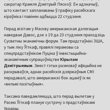
сакратар Крамля Дзмітрый Пяскоў. Ён адзначыў,
што кантакт запланаваны ў графіку расейскага
кіраўніка і павінен адбыцца 22 студзеня.
Перад візітам у Маскву амерыканская дэлегацыя
наведвае Давос, дзе з 19 да 23 студзеня праходзіць
Сусветны эканамічны форум. Там прадстаўнікі ЗША,
у тым ліку Ўіткаф, правялі перамовы са
спецпрадстаўніком Пуціна ў інвестыцыйна-
эканамічным супрацоўніцтве
Кірылам
Дзмітрыевым
. Змест гэтых размоваў афіцыйна не
раскрываўся, аднак расейскія дзяржаўныя СМІ
перадавалі, што амерыканскі бок ацаніў іх як
«вельмі пазітыўныя».
Таксама паведамляецца, што перад вылетам у
Расею Ўіткаф плануе сустрэчу з прадстаўнікамі
Украіны.