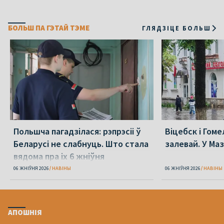
БОЛЬШ ПА ГЭТАЙ ТЭМЕ
ГЛЯДЗІЦЕ БОЛЬШ
Польшча пагадзілася: рэпрэсіі ў
Віцебск і Гоме
Беларусі не слабнуць. Што стала
залевай. У Ма
вядома пра іх 6 жніўня
06 ЖНІЎНЯ 2026
НАВІНЫ
06 ЖНІЎНЯ 2026
НАВІНЫ
АПОШНІЯ