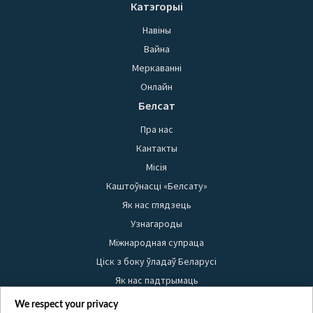
Катэгорыі
Навіны
Вайна
Меркаванні
Онлайн
Белсат
Пра нас
Кантакты
Місія
Каштоўнасці «Белсату»
Як нас глядзець
Узнагароды
Міжнародная супраца
Ціск з боку ўладаў Беларусі
Як нас падтрымаць
Правілы выкарыстання матэрыялаў
We respect your privacy