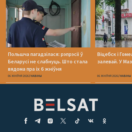
Польшча пагадзілася: рэпрэсіі ў
Віцебск і Гоме
Беларусі не слабнуць. Што стала
залевай. У Ма
вядома пра іх 6 жніўня
06 ЖНІЎНЯ 2026
НАВІНЫ
06 ЖНІЎНЯ 2026
НАВІНЫ