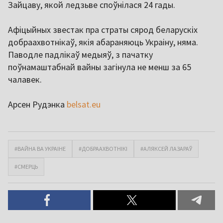
Зайцаву, якой ледзьве споўнілася 24 гады.
Афіцыйных звестак пра страты сярод беларускіх
добраахвотнікаў, якія абараняюць Украіну, няма.
Паводле падлікаў медыяў, з пачатку
поўнамаштабнай вайны загінула не менш за 65
чалавек.
Арсен Рудэнка
belsat.eu
#ВАЙНА ВА УКРАІНЕ
#ДОБРААХВОТНІКІ
#АЛЯКСЕЙ ЛАЗАРАЎ
#СМЕРЦЬ