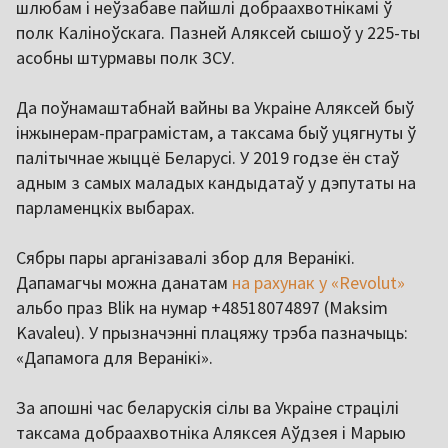
шлюбам і неўзабаве пайшлі добраахвотнікамі ў
полк Каліноўскага. Пазней Аляксей сышоў у 225-ты
асобны штурмавы полк ЗСУ.
Да поўнамаштабнай вайны ва Украіне Аляксей быў
інжынерам-праграмістам, а таксама быў уцягнуты ў
палітычнае жыццё Беларусі. У 2019 годзе ён стаў
адным з самых маладых кандыдатаў у дэпутаты на
парламенцкіх выбарах.
Сябры пары арганізавалі збор для Веранікі.
Дапамагчы можна данатам
на рахунак у «Revolut»
альбо праз Blik на нумар +48518074897 (Maksim
Kavaleu). У прызначэнні плацяжу трэба пазначыць:
«Дапамога для Веранікі».
За апошні час беларускія сілы ва Украіне страцілі
таксама добраахвотніка Аляксея Аўдзея і Марыю