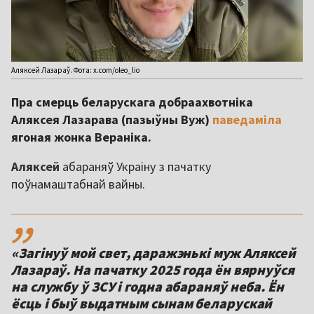
Аляксей Лазараў. Фота: x.com/oleo_lio
Пра смерць беларускага добраахвотніка
Аляксея Лазарава (пазыўны Вуж)
паведаміла
ягоная жонка Вераніка.
Аляксей
абараняў Украіну з пачатку
поўнамаштабнай вайны.
,,
«Загінуў мой свет, даражэнькі муж Аляксей
Лазараў. На пачатку 2025 года ён вярнуўся
на службу ў ЗСУ і годна абараняў неба. Ён
ёсць і быў выдатным сынам беларускай