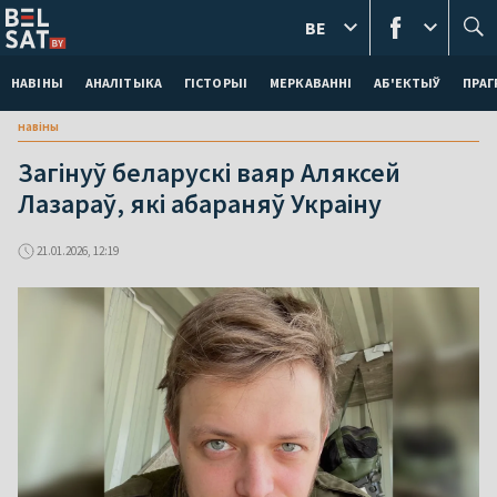
BE
НАВІНЫ
АНАЛІТЫКА
ГІСТОРЫІ
МЕРКАВАННI
АБ'ЕКТЫЎ
ПРАГ
навіны
Загінуў беларускі ваяр Аляксей
Лазараў, які абараняў Украіну
21.01.2026, 12:19