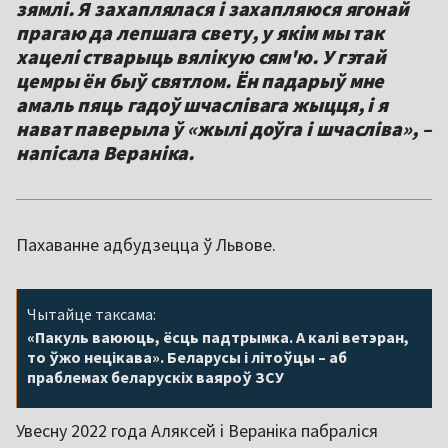
зямлі. Я захаплялася і захапляюся ягонай
прагаю да лепшага свету, у якім мы так
хацелі стварыць вялікую сям'ю. У гэтай
цемры ён быў святлом. Ён падарыў мне
амаль пяць гадоў шчаслівага жыцця, і я
нават паверыла ў «жылі доўга і шчасліва», –
напісала Вераніка.
Пахаванне адбудзецца ў Львове.
Чытайце таксама:
«Пакуль ваююць, ёсць падтрымка. А калі ветэран,
то ўжо нецікава». Беларусы і літоўцы – аб
праблемах беларускіх ваяроў ЗСУ
Увесну 2022 года Аляксей і Вераніка пабраліся