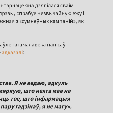
інтэрнэце яна дзялілася сваім
прэзы, спрабуе незвычайную ежу і
лежная з «сумнеўных кампаній», як
аўленага чалавека напісаў
е
адказалі
:
бстве. Я не ведаю, адкуль
мяркую, што нехта мае на
чыць тое, што інфармацыя
 пару гадзінаў, я не магу».