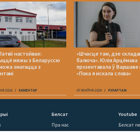
Латвіі настойвае:
«Шчасце там, дзе складан
ыццё мяжы з Беларуссю
балюча». Юлія Арцёмава
можа змагацца з
прэзентавала ў Варшаве 
антамі
«Пока я искала слова»
НЯ 2026
КАМЕНТАР
07 ЖНІЎНЯ 2026
РЭПАРТАЖ
рыі
Белсат
Youtube
ы
Пра нас
Белсат n
Кантакты
Белсат Sh