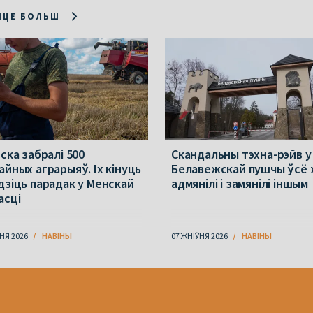
ІЦЕ БОЛЬШ
ска забралі 500
Скандальны тэхна-рэйв у
айных аграрыяў. Іх кінуць
Белавежскай пушчы ўсё
дзіць парадак у Менскай
адмянілі і замянілі іншым
асці
НЯ 2026
НАВІНЫ
07 ЖНІЎНЯ 2026
НАВІНЫ