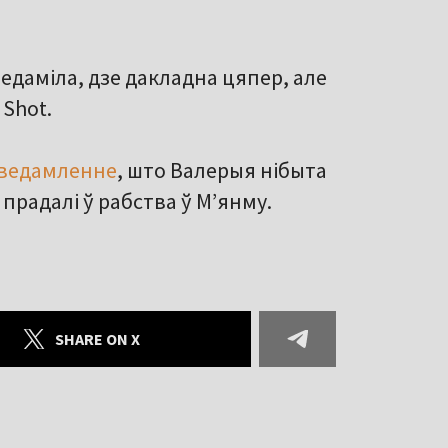
аведаміла, дзе дакладна цяпер, але
Shot.
ведамленне
, што Валерыя нібыта
 прадалі ў рабства ў М’янму.
SHARE ON X