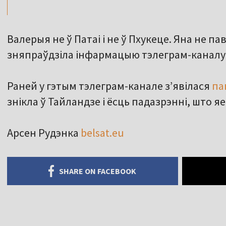
Валерыя не ў Патаі і не ў Пхукеце. Яна не п
зняпраўдзіла інфармацыю тэлеграм-каналу 
Раней у гэтым тэлеграм-канале зʼявілася
па
знікла ў Тайландзе і ёсць падазрэнні, што яе
Арсен Рудэнка
belsat.eu
SHARE ON FACEBOOK