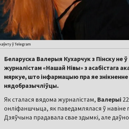
каўнту ў Telegram
Беларуска Валерыя Кухарчук з Пінску не ў
журналістам «Нашай Нівы» з асабістага ак
мяркуе, што інфармацыю пра яе знікненне
нядобразычліўцы.
Як сталася вядома журналістам,
Валерыі
22
онліфаншчыца, як паведамлялася ў навіне п
Дзяўчына прадавала свае здымкі, але даўно