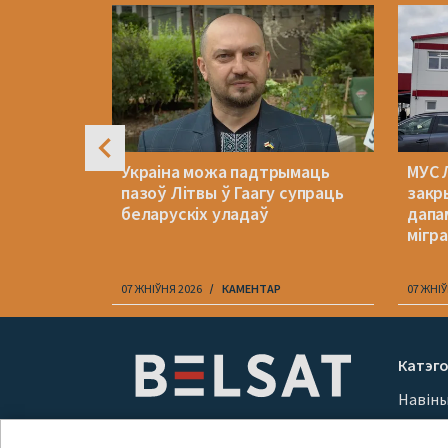
4
яла
Украіна можа падтрымаць
МУС 
алеваю.
пазоў Літвы ў Гаагу супраць
закр
беларускіх уладаў
дапа
мігр
07 ЖНІЎНЯ 2026
КАМЕНТАР
07 ЖНІЎ
Item
1
Катэго
of
Навін
10
Вайна