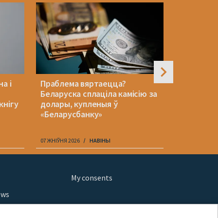
а і
Праблема вяртаецца?
У войска 
Беларуска сплаціла камісію за
нядбайных
кнігу
долары, купленыя ў
наводзіць
«Беларусбанку»
вобласці
07 ЖНІЎНЯ 2026
НАВІНЫ
07 ЖНІЎНЯ 202
My consents
ews
orts