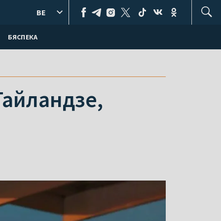
BE
БЯСПЕКА
Тайландзе,