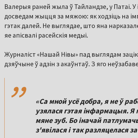
Валерыя раней жыла ў Тайландзе, у Патаі. У 
досведам жыцця за мяжою: як ходзіць на ім
гэтак далей. Не выглядае, што яна нарказа
яе апісвалі расейскія медыі.
Журналіст «Нашай Нівы» пад выглядам зацік
,,
дзяўчыне ў адзін з акаўнтаў. З яго неўзабав
«Са мной усё добра, я не ў ра
узялася гэтая інфармацыя. Я 
мяне зуб. Бо іначай патлума
з'явілася і так разляцелася за