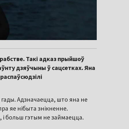
 рабстве. Такі адказ прыйшоў
аўнту дзяўчыны ў сацсетках. Яна
 распаўсюдзілі
 гады. Адзначаецца, што яна не
ра яе нібыта знікненне.
, і больш гэтым не займаецца.