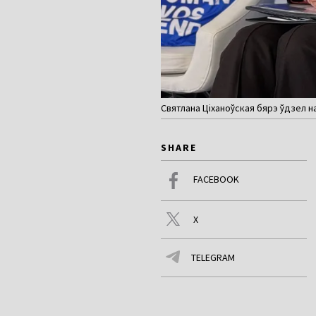
Святлана Ціханоўская бярэ ўдзел н
SHARE
FACEBOOK
X
TELEGRAM