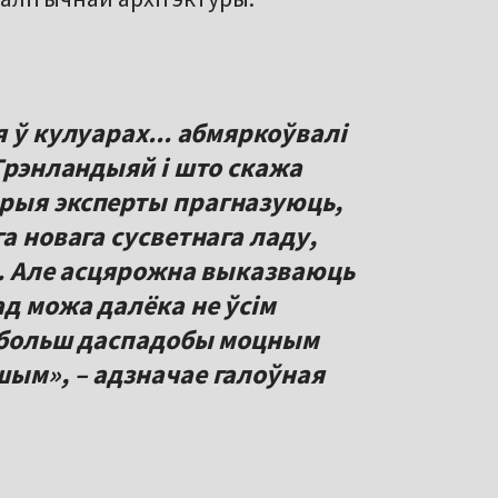
я ў кулуарах... абмяркоўвалі
 Грэнландыяй і што скажа
рыя эксперты прагназуюць,
а новага сусветнага ладу,
е. Але асцярожна выказваюць
д можа далёка не ўсім
е больш даспадобы моцным
шым», – адзначае галоўная