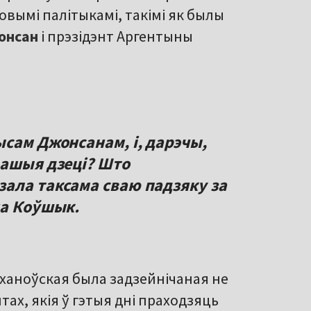
вымі палітыкамі, такімі як былы
онсан
і прэзідэнт Аргентыны
ысам Джонсанам, і, дарэчы,
вашыя дзеці? Што
ала таксама сваю падзяку за
на Коўшык.
іханоўская была задзейнічаная не
тах, якія ў гэтыя дні праходзяць