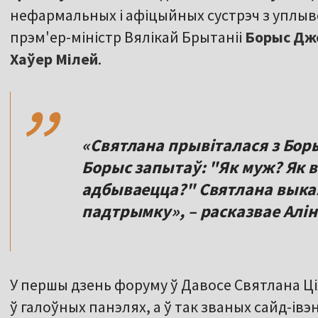
нефармальных і афіцыйных сустрэч з уплыво
прэм'ер-міністр Вялікай Брытаніі
Борыс Дж
,,
Хаўер Мілей
.
«Святлана прывіталася з Бор
Борыс запытаў: "Як муж? Як 
адбываецца?" Святлана выказ
падтрымку», – расказвае Алі
У першы дзень форуму ў Давосе Святлана Ц
ў галоўных панэлях, а ў так званых сайд-івэн