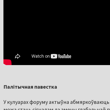
Палітычная павестка
У кулуарах форуму актыўна абмяркоўваюць
можа стаць сігналам да змены глабальнай п