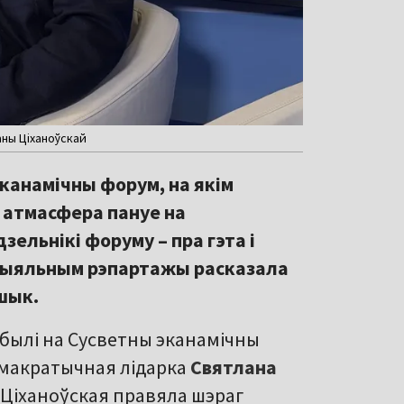
аны Ціханоўскай
канамічны форум, на якім
я атмасфера пануе на
ельнікі форуму – пра гэта і
ецыяльным рэпартажы расказала
ўшык.
ыбылі на Сусветны эканамічны
эмакратычная лідарка
Святлана
, Ціханоўская правяла шэраг