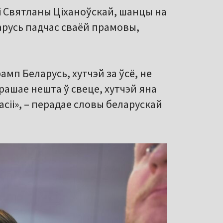
і Святланы Ціханоўскай, шанцы на
арусь падчас сваёй прамовы,
мп Беларусь, хутчэй за ўсё, не
ырашае нешта ў свеце, хутчэй яна
асіі», – перадае словы беларускай