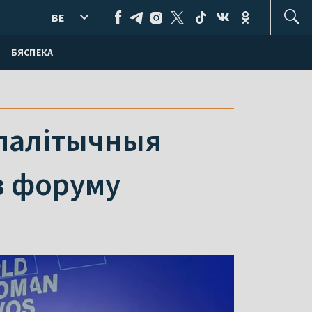
BE
БЯСПЕКА
 палітычныя
з форуму