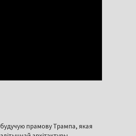
 будучую прамову Трампа, якая
алітычнай архітэктуры.