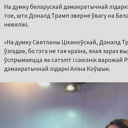
На думку беларускай дэмакратычнай лідарк
тое, што Доналд Трамп зверне ўвагу на Бел
невялікі.
«На думку Святланы Ціханоўскай, Доналд Тра
ўзгадае, бо гэта не тая краіна, якая зараз в
ўспрымаецца як сатэліт і саюзнік варожай Р
дэмакратычнай лідаркі Аліна Коўшык.