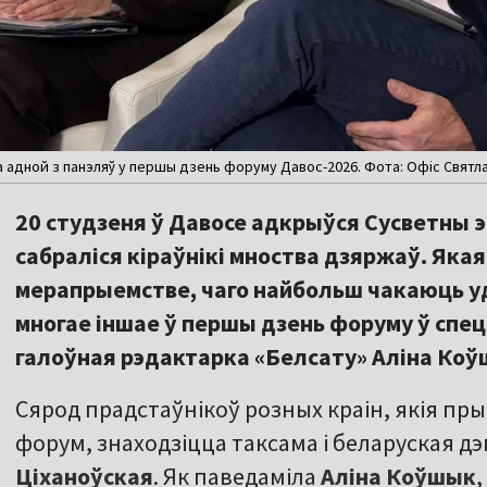
а адной з панэляў у першы дзень форуму Давос-2026. Фота: Офіс Святл
20 студзеня ў Давосе адкрыўся Сусветны э
сабраліся кіраўнікі мноства дзяржаў. Яка
мерапрыемстве, чаго найбольш чакаюць удз
многае іншае ў першы дзень форуму ў сп
галоўная рэдактарка «Белсату» Аліна Ко
Сярод прадстаўнікоў розных краін, якія пр
форум, знаходзіцца таксама і беларуская д
Ціханоўская
. Як паведаміла
Аліна Коўшык