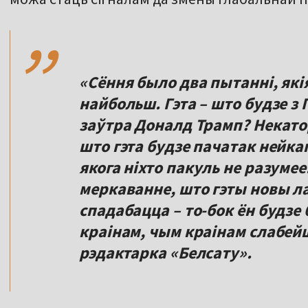
,,
«Сёння было два пытанні, які
найбольш. Гэта – што будзе з
заўтра Доналд Трамп? Некато
што гэта будзе пачатак нейкаг
якога ніхто пакуль не разуме
меркаванне, што гэты новы ла
спадабацца – то-бок ён будз
краінам, чым краінам слабей
рэдактарка «Белсату».