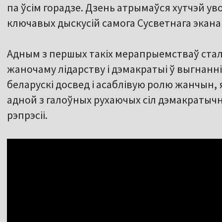
па ўсім горадзе. Дзень атрымаўся хутчэй у
ключавых дыскусій самога Сусветнага экана
Адным з першых такіх мерапрыемстваў стал
жаночаму лідарству і дэмакратыі ў выгнанні
беларускі досвед і асаблівую ролю жанчын, як
адной з галоўных рухаючых сіл дэмакратычна
рэпрэсіі.