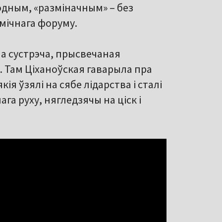
водным, «разміначным» – без
мічнага форуму.
а сустрэча, прысвечаная
. Там Ціханоўская гаварыла пра
ія ўзялі на сябе лідарства і сталі
га руху, нягледзячы на ціск і