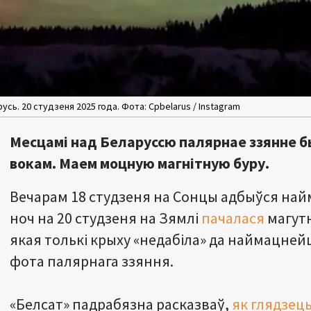
усь. 20 студзеня 2025 года. Фота: Cpbelarus / Instagram
Месцамі над Беларуссю палярнае ззянне б
вокам. Маем моцную магнітную буру.
Вечарам 18 студзеня на Сонцы адбыўся найм
ноч на 20 студзеня на Зямлі
пачалася
магутн
якая толькі крыху «недабіла» да наймацнейш
фота палярнага ззяння.
«Белсат» падрабязна расказваў,
як глядзец