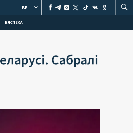
BE
БЯСПЕКА
еларусі. Сабралі