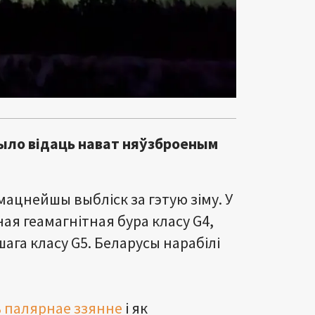
ыло відаць нават няўзброеным
ацнейшы выбліск за гэтую зіму. У
ая геамагнітная бура класу G4,
ага класу G5. Беларусы нарабілі
ь палярнае ззянне
і як