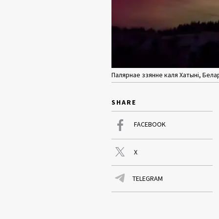
Палярнае ззянне каля Хатыні, Белар
SHARE
FACEBOOK
X
TELEGRAM