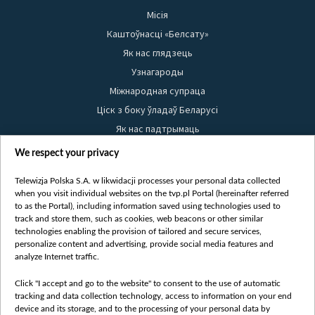
Місія
Каштоўнасці «Белсату»
Як нас глядзець
Узнагароды
Міжнародная супраца
Ціск з боку ўладаў Беларусі
Як нас падтрымаць
Правілы выкарыстання матэрыялаў
We respect your privacy
Інфармацыя аб адпраўніку
Telewizja Polska S.A. w likwidacji processes your personal data collected
Бяспека
when you visit individual websites on the tvp.pl Portal (hereinafter referred
Youtube
to as the Portal), including information saved using technologies used to
track and store them, such as cookies, web beacons or other similar
Белсат news
technologies enabling the provision of tailored and secure services,
personalize content and advertising, provide social media features and
Белсат Shorts
analyze Internet traffic.
Белсат Life
Жэстачайшы мульт
Click "I accept and go to the website" to consent to the use of automatic
tracking and data collection technology, access to information on your end
Belsat English
device and its storage, and to the processing of your personal data by