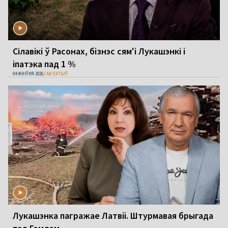
Сілавікі ў Расонах, бізнэс сям'і Лукашэнкі і
іпатэка пад 1 %
04 ЖНІЎНЯ 2026
АБ'ЕКТЫЎ
Лукашэнка пагражае Латвіі. Штурмавая брыгада