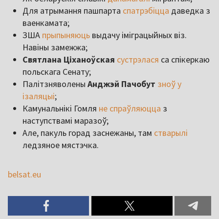
Для атрымання пашпарта
спатрэбіцца
даведка з
ваенкамата;
ЗША
прыпыняюць
выдачу іміграцыйных віз.
Навіны замежжа;
Святлана Ціханоўская
сустрэлася
са спікеркаю
польскага Сенату;
Палітзняволены
Анджэй Пачобут
зноў у
ізаляцыі
;
Камунальнікі Гомля
не спраўляюцца
з
наступствамі маразоў;
Але, пакуль горад заснежаны, там
стварылі
ледзяное мястэчка.
belsat.eu