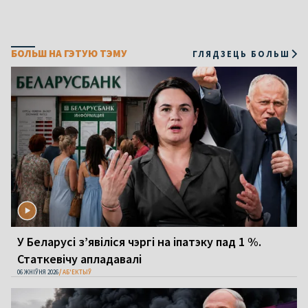
БОЛЬШ НА ГЭТУЮ ТЭМУ
ГЛЯДЗЕЦЬ БОЛЬШ
У Беларусі з’явіліся чэргі на іпатэку пад 1 %.
Статкевічу апладавалі
06 ЖНІЎНЯ 2026
АБ'ЕКТЫЎ