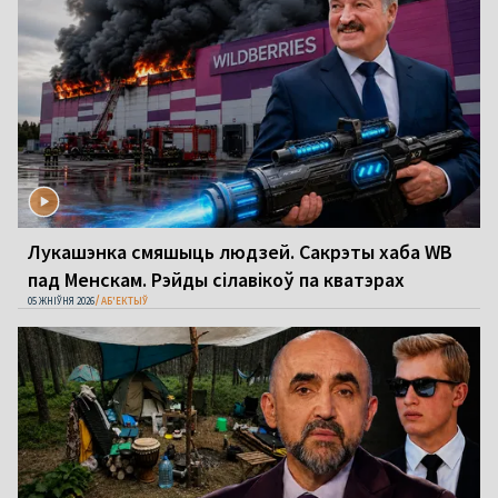
Лукашэнка смяшыць людзей. Сакрэты хаба WB
пад Менскам. Рэйды сілавікоў па кватэрах
05 ЖНІЎНЯ 2026
АБ'ЕКТЫЎ