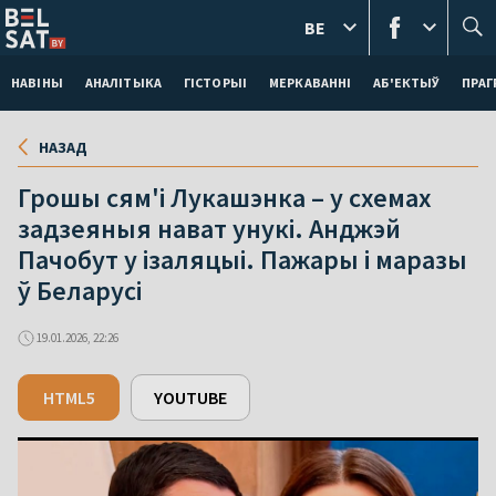
BE
НАВІНЫ
АНАЛІТЫКА
ГІСТОРЫІ
МЕРКАВАННI
АБ'ЕКТЫЎ
ПРАГ
НАЗАД
Грошы сям'і Лукашэнка – у схемах
задзеяныя нават унукі. Анджэй
Пачобут у ізаляцыі. Пажары і маразы
ў Беларусі
19.01.2026, 22:26
HTML5
YOUTUBE