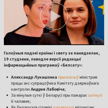
Галоўныя падзеі краіны і свету за панядзелак,
19 студзеня, паводле версіі рэдакцыі
інфармацыйных праграмаў «Белсату»:
Аляксандр Лукашэнка
прызначыў
міністрам
працы экс-супрацоўніка Камітэту дзяржаўнага
кантролю
Андрэя Лабовіча
;
За мінулыя суткі ў Беларусі пры пажарах
загінулі
6 чалавек;
Як беларускія сілавікі
дапамагалі
мігрантам;