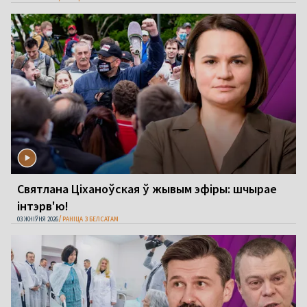
Святлана Ціханоўская ў жывым эфіры: шчырае
інтэрв'ю!
03 ЖНІЎНЯ 2026
РАНІЦА З БЕЛСАТАМ