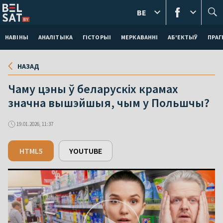
BE
НАВІНЫ
АНАЛІТЫКА
ГІСТОРЫІ
МЕРКАВАННI
АБ'ЕКТЫЎ
ПРАГ
НАЗАД
Чаму цэны ў беларускіх крамах
значна вышэйшыя, чым у Польшчы?
19.01.2026, 11:37
HTML5
YOUTUBE