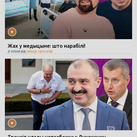
Жах у медыцыне: што нарабілі!
27 ЛІПЕНЯ 2026
РАНІЦА З БЕЛСАТАМ
Транзіт улады непазбежны: Лукашэнку