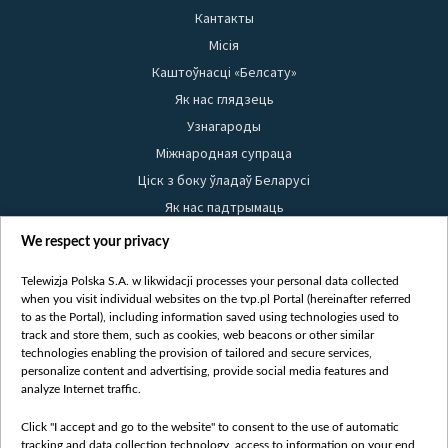
Кантакты
Місія
Каштоўнасці «Белсату»
Як нас глядзець
Узнагароды
Міжнародная супраца
Ціск з боку ўладаў Беларусі
Як нас падтрымаць
Правілы выкарыстання матэрыялаў
We respect your privacy
Інфармацыя аб адпраўніку
Telewizja Polska S.A. w likwidacji processes your personal data collected
Бяспека
when you visit individual websites on the tvp.pl Portal (hereinafter referred
Youtube
to as the Portal), including information saved using technologies used to
track and store them, such as cookies, web beacons or other similar
Белсат news
technologies enabling the provision of tailored and secure services,
personalize content and advertising, provide social media features and
Белсат Shorts
analyze Internet traffic.
Белсат Life
Жэстачайшы мульт
Click "I accept and go to the website" to consent to the use of automatic
tracking and data collection technology, access to information on your end