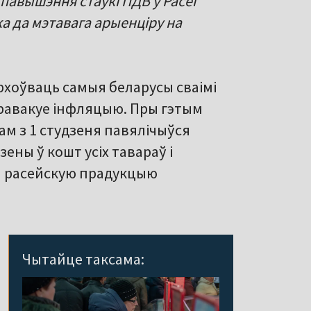
павышэння стаўкі ПДВ у Расеі
ка да мэтавага арыенціру на
рхоўваць самыя беларусы сваімі
равакуе інфляцыю. Пры гэтым
там з 1 студзеня павялічыўся
ены ў кошт усіх тавараў і
на расейскую прадукцыю
Чытайце таксама: