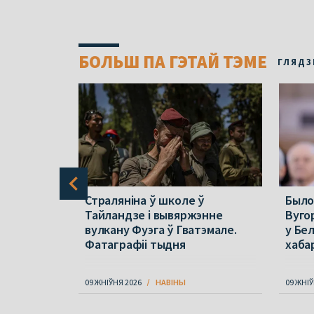
БОЛЬШ ПА ГЭТАЙ ТЭМЕ
ГЛЯДЗ
Страляніна ў школе ў
Было
 на
Тайландзе і вывяржэнне
Вуго
 каб
вулкану Фуэга ў Гватэмале.
у Бе
ку
Фатаграфіі тыдня
хаба
09 ЖНІЎНЯ 2026
НАВІНЫ
09 ЖНІЎ
Item