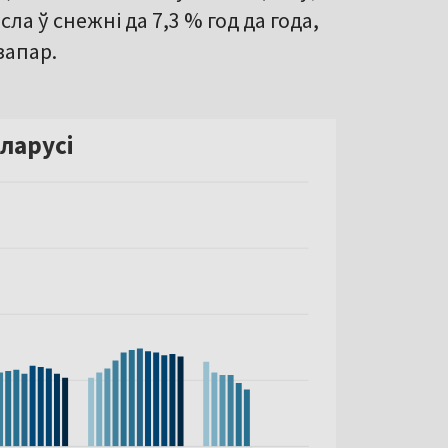
ла ў снежні да 7,3 % год да года,
запар.