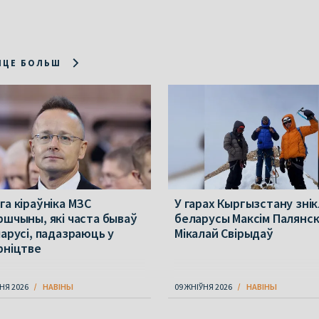
ІЦЕ БОЛЬШ
га кіраўніка МЗС
У гарах Кыргызстану знік
ршчыны, які часта бываў
беларусы Максім Палянскі
ларусі, падазраюць у
Мікалай Свірыдаў
рніцтве
НЯ 2026
НАВІНЫ
09 ЖНІЎНЯ 2026
НАВІНЫ