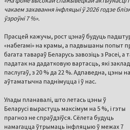
«На фоне высокай спажывецкай актыўнасці і 
чакаем захавання інфляцыі ў 2026 годзе бліз
ўзроўні 7 %».
Прасцей кажучы, рост цэнаў будуць падшту
«набегамі» на крамы, а падвышаны попыт п
багата тавараў Беларусь завозіць з Расеі, а 
падатак на дадатковую вартасць, які закладз
паслугаў, з 20 % да 22 %. Адпаведна, цэны 
аўтаматычна паднімуцца і ў нас.
Улады планавалі, што летась цэны ў
Беларусі вырастуць максімум на 5 %, і гэты
прагноз не спраўдзіўся. Сёлета будуць
намагацца ўтрымаць інфляцыю ў межах 7