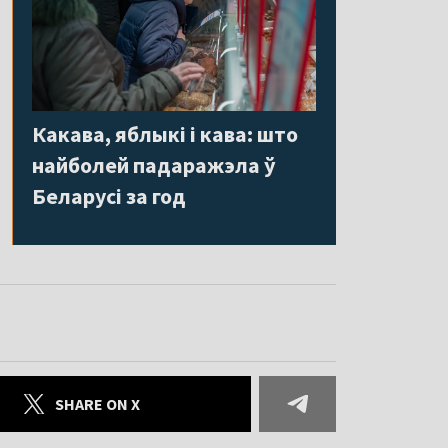
Какава, яблыкі і кава: што
найболей падаражэла ў
Беларусі за год
SHARE ON X