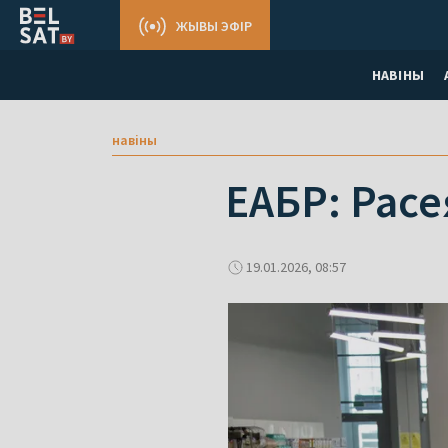
ЖЫВЫ ЭФІР
НАВІНЫ
навіны
ЕАБР: Расе
19.01.2026, 08:57