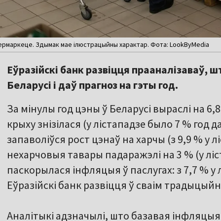
упермаркеце. Здымак мае ілюстрацыйны характар. Фота: LookByMedia
Еўразійскі банк развіцця прааналізаваў, ш
Беларусі і даў прагноз на гэты год.
За мінулы год цэны ў Беларусі выраслі на 6
крыху знізілася (у лістападзе было 7 % год д
запаволіўся рост цэнаў на харчы (з 9,9 % у л
нехарчовыя тавары падаражэлі на 3 % (у ліс
паскорылася інфляцыя ў паслугах: з 7,7 % у 
Еўразійскі банк развіцця ў сваім традыцый
Аналітыкі адзначылі, што базавая інфляцыя 