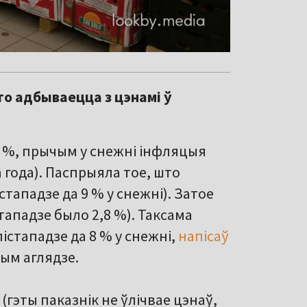
то адбываецца з цэнамі ў
,8 %, прычым у снежні інфляцыя
а года). Паспрыяла тое, што
істападзе да 9 % у снежні). Затое
тападзе было 2,8 %). Таксама
лістападзе да 8 % у снежні,
напісаў
ным аглядзе.
(гэты паказнік не ўлічвае цэнаў,