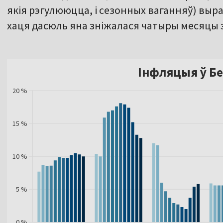
якія рэгулююцца, і сезонных ваганняў) вырас
хаця дасюль яна зніжалася чатыры месяцы 