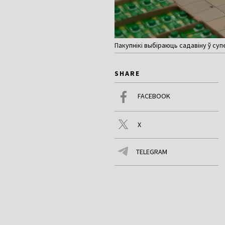
Пакупнікі выбіраюць садавіну ў с
SHARE
FACEBOOK
X
TELEGRAM