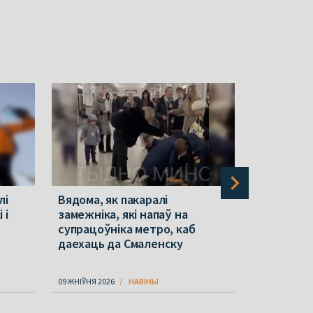
лі
Вядома, як пакаралі
Стралянін
 і
замежніка, які напаў на
Тайландз
супрацоўніка метро, каб
вулкану Ф
даехаць да Смаленску
Фатаграф
09 ЖНІЎНЯ 2026
НАВІНЫ
09 ЖНІЎНЯ 202