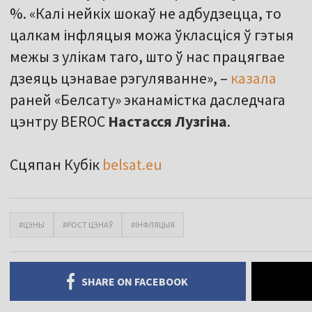
%. «Калі нейкіх шокаў не адбудзецца, то
цалкам інфляцыя можа ўкласціся ў гэтыя
межы з улікам таго, што ў нас працягвае
дзеяць цэнавае рэгуляванне», –
казала
раней «Белсату» эканамістка даследчага
цэнтру BEROC
Настасся
Лузгіна
.
Сцяпан Кубік
belsat.eu
#ЦЭНЫ
#РОСТ ЦЭНАЎ
#ІНФЛЯЦЫЯ
SHARE ON FACEBOOK