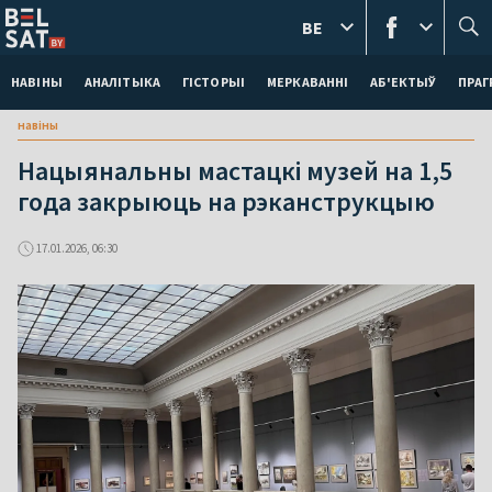
BE
НАВІНЫ
АНАЛІТЫКА
ГІСТОРЫІ
МЕРКАВАННI
АБ'ЕКТЫЎ
ПРАГ
навіны
Нацыянальны мастацкі музей на 1,5
года закрыюць на рэканструкцыю
17.01.2026, 06:30