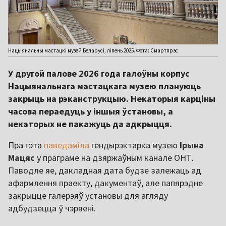
Нацыянальны мастацкі музей Беларусі, ліпень 2025. Фота: Смартпрэс
У другой палове 2026 года галоўны корпус
Нацыянальнага мастацкага музею плануюць
закрыць на рэканструкцыю. Некаторыя карціны
часова пераедуць у іншыя ўстановы, а
некаторых не пакажуць да адкрыцця.
Пра гэта
паведаміла
гендырэктарка музею
Ірына
Мацяс
у праграме на дзяржаўным канале ОНТ.
Паводле яе, дакладная дата будзе залежаць ад
афармлення праекту, дакументаў, але папярэдне
закрыццё галерэяў установы для агляду
адбудзецца ў чэрвені.