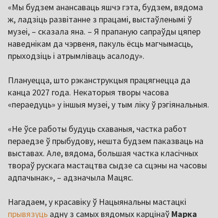
«Мы будзем анансаваць яшчэ гэта, будзем, вядома
ж, ладзіць развітанне з працамі, выстаўленымі ў
музеі, – сказала яна. – Я прапаную сапраўды цяпер
наведнікам да чэрвеня, пакуль ёсць магчымасць,
прыходзіць і атрымліваць асалоду».
Плануецца, што рэканструкцыя працягнецца да
канца 2027 года. Некаторыя творы часова
«пераедуць» у іншыя музеі, у тым ліку ў рэгіянальныя.
«Не ўсе работы будуць схаваныя, частка работ
пераедзе ў прыбудову, нешта будзем паказваць на
выставах. Але, вядома, большая частка класічных
твораў рускага мастацтва сыдзе са сцэны на часовы
адпачынак», – адзначыла Мацяс.
Нагадаем, у красавіку ў Нацыянальны мастацкі
прывязуць
адну з самых вядомых карцінаў
Марка