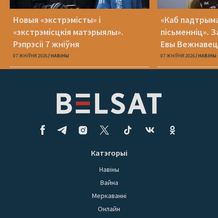
Новыя «экстрэмісты» і
«Каб падтрыма
«экстрэмісцкія матэрыялы».
пісьменніц». З
Рэпрэсіі 7 жніўня
Евы Вежнавец
07 ЖНІЎНЯ 2026
НАВІНЫ
07 ЖНІЎНЯ 2026
НАВІНЫ
Катэгорыі
Навіны
Вайна
Меркаванні
Онлайн