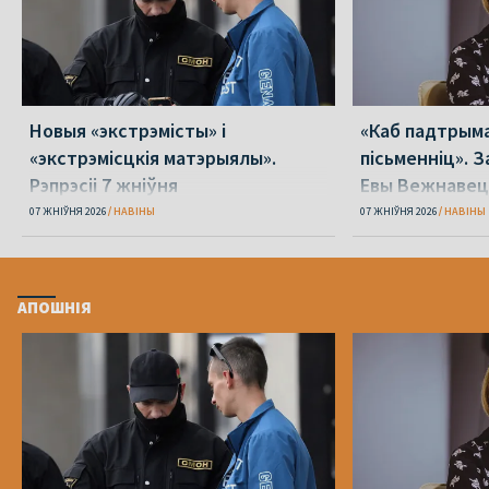
Новыя «экстрэмісты» і
«Каб падтрыма
«экстрэмісцкія матэрыялы».
пісьменніц». З
Рэпрэсіі 7 жніўня
Евы Вежнавец
07 ЖНІЎНЯ 2026
НАВІНЫ
07 ЖНІЎНЯ 2026
НАВІНЫ
АПОШНІЯ