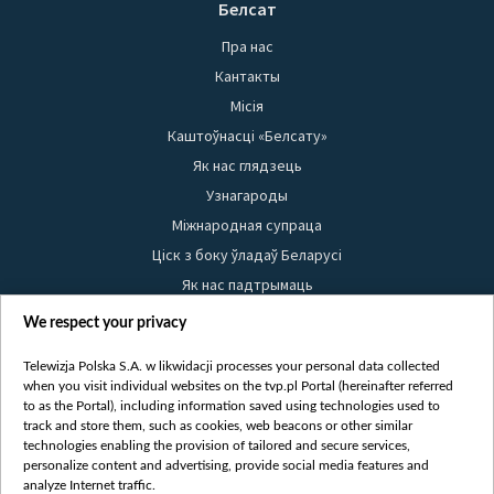
Белсат
Пра нас
Кантакты
Місія
Каштоўнасці «Белсату»
Як нас глядзець
Узнагароды
Міжнародная супраца
Ціск з боку ўладаў Беларусі
Як нас падтрымаць
Правілы выкарыстання матэрыялаў
We respect your privacy
Інфармацыя аб адпраўніку
Telewizja Polska S.A. w likwidacji processes your personal data collected
Бяспека
when you visit individual websites on the tvp.pl Portal (hereinafter referred
Youtube
to as the Portal), including information saved using technologies used to
track and store them, such as cookies, web beacons or other similar
Белсат news
technologies enabling the provision of tailored and secure services,
personalize content and advertising, provide social media features and
Белсат Shorts
analyze Internet traffic.