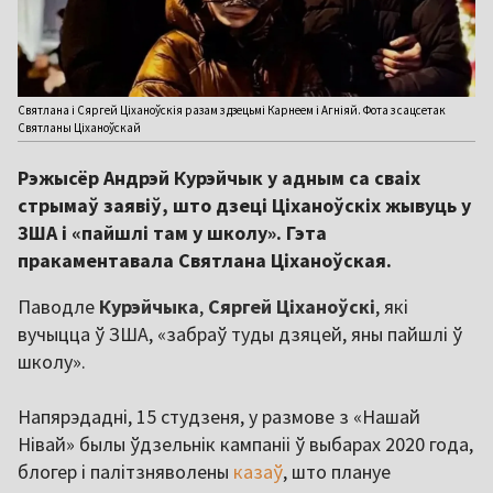
Святлана і Сяргей Ціханоўскія разам з дзецьмі Карнеем і Агніяй. Фота з сацсетак
Святланы Ціханоўскай
Рэжысёр Андрэй Курэйчык у адным са сваіх
стрымаў заявіў, што дзеці Ціханоўскіх жывуць у
ЗША і «пайшлі там у школу». Гэта
пракаментавала Святлана Ціханоўская.
Паводле
Курэйчыка
,
Сяргей Ціханоўскі
, які
вучыцца ў ЗША, «забраў туды дзяцей, яны пайшлі ў
школу».
Напярэдадні, 15 студзеня, у размове з «Нашай
Нівай» былы ўдзельнік кампаніі ў выбарах 2020 года,
блогер і палітзняволены
казаў
, што плануе