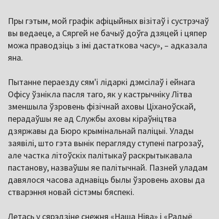
Пры гэтым, мой графік афіцыйных візітаў і сустрэчаў
вы ведаеце, а Сяргей не бачыў доўга дзяцей і цяпер
можа праводзіць з імі дастаткова часу», – адказала
яна.
Пытанне пераезду сям'і лідаркі дэмсілаў і ейнага
Офісу ўзнікла пасля таго, як у кастрычніку Літва
зменшыла ўзровень фізічнай аховы Ціханоўскай,
перадаўшы яе ад Службы аховы кіраўніцтва
дзяржавы да Бюро крымінальнай паліцыі. Улады
заявілі, што гэта вынік перагляду ступені пагрозаў,
але частка літоўскіх палітыкаў раскрытыкавала
пастанову, назваўшы яе палітычнай. Пазней уладам
давялося часова аднавіць былы ўзровень аховы да
стварэння новай сістэмы бяспекі.
Летась у сярэдзіне снежня «Наша Ніва» і «Радыё