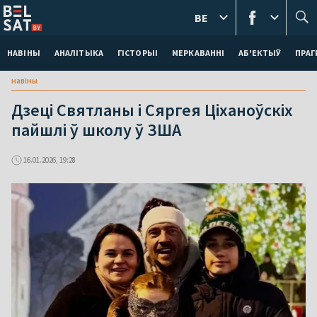
BE
НАВІНЫ
АНАЛІТЫКА
ГІСТОРЫІ
МЕРКАВАННI
АБ'ЕКТЫЎ
ПРАГ
навіны
Дзеці Святланы і Сяргея Ціханоўскіх
пайшлі ў школу ў ЗША
16.01.2026, 19:28