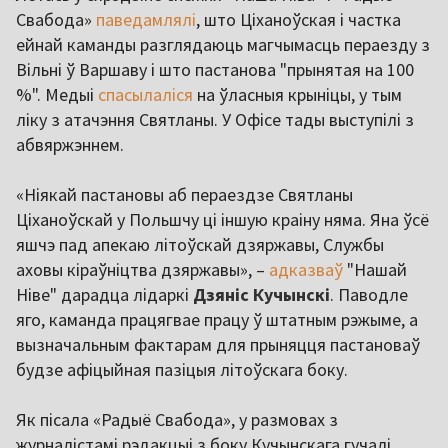
Свабода»
паведамлялі
, што Ціханоўская і частка
ейнай каманды разглядаюць магчымасць пераезду з
Вільні ў Варшаву і што пастанова "прынятая на 100
%". Медыі
спасылаліся
на ўласныя крыніцы, у тым
ліку з атачэння Святланы. У Офісе тады выступілі з
абвяржэннем.
«Ніякай пастановы аб пераездзе Святланы
Ціханоўскай у Польшчу ці іншую краіну няма. Яна ўсё
яшчэ пад апекаю літоўскай дзяржавы, Службы
аховы кіраўніцтва дзяржавы», –
адказваў
"Нашай
Ніве" дарадца лідаркі
Дзяніс Кучынскі
. Паводле
яго, каманда працягвае працу ў штатным рэжыме, а
вызначальным фактарам для прыняцця пастановаў
будзе афіцыйная пазіцыя літоўскага боку.
Як пісала «Радыё Свабода», у размовах з
журналістамі рэдакцыі з боку Кучынскага гучалі