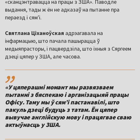
«сканцэнтравацца на працы з ЗША». Паводле
выдання, тады ж ён не адказаў на пытанне пра
пераезд і сям'і.
Святлана Ціханоўская
адрэагавала на
інфармацыю, што пачала пашырацца ў
медыяпрасторы, і пацвердзіла, што іхныя з Сяргеем
дзеці цяпер у ЗША, але часова.
,,
«У цяперашні момант мы развязваем
пытанні з бяспекаю і арганізацыяй працы
Офісу. Таму мы ў сямʼі пастанавілі, што
пакуль дзеці будуць з татам. Ён цяпер
вывучае англійскую мову і працягвае сваю
актыўнасць у ЗША.