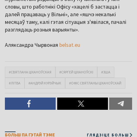
словы, што работнікі Офісу «хацелі б застацца і
далей працаваць у Вільні», але «яшчэ некалькі
месяцаў таму, калі гэтая сітуацыя з'явілася, пачалі
разглядаць розныя варыянты».
Аляксандра Чырвоная
belsat.eu
#СВЯТЛАНА ЦІХАНОЎСКАЯ
#СЯРГЕЙ ЦІХАНОЎСКІ
#ЗША
#ЛІТВА
#АНДРЭЙ КУРЭЙЧЫК
#ОФІС СВЯТЛАНЫ ЦІХАНОЎСКАЙ
БОЛЬШ ПА ГЭТАЙ ТЭМЕ
ГЛЯДЗІЦЕ БОЛЬШ