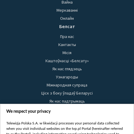
Вайна
Меркаванні
Онлайн
Белсат
Пра нас
Кантакты
Місія
Каштоўнасці «Белсату»
Як нас глядзець
Узнагароды
Міжнародная супраца
Ціск з боку ўладаў Беларусі
Як нас падтрымаць
Правілы выкарыстання матэрыялаў
We respect your privacy
Інфармацыя аб адпраўніку
Telewizja Polska S.A. w likwidacji processes your personal data collected
Бяспека
when you visit individual websites on the tvp.pl Portal (hereinafter referred
Youtube