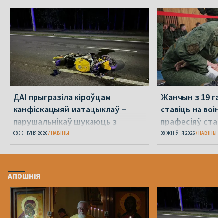
ДАІ прыгразіла кіроўцам
Жанчын з 19 г
канфіскацыяй матацыклаў –
ставіць на воін
парушальнікаў шукаюць з
прафесіяў ст
дронамі
08 ЖНІЎНЯ 2026
НАВІНЫ
08 ЖНІЎНЯ 2026
НАВІНЫ
АПОШНІЯ