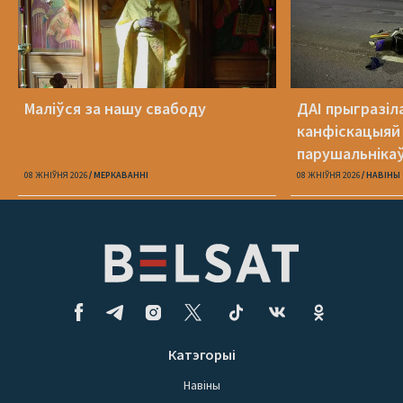
Маліўся за нашу свабоду
ДАІ прыгразіл
канфіскацыяй
парушальніка
дронамі
08 ЖНІЎНЯ 2026
МЕРКАВАННI
08 ЖНІЎНЯ 2026
НАВІНЫ
Катэгорыі
Навіны