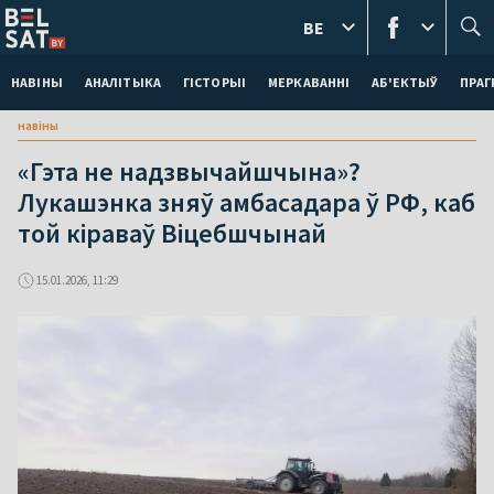
BE
НАВІНЫ
АНАЛІТЫКА
ГІСТОРЫІ
МЕРКАВАННI
АБ'ЕКТЫЎ
ПРАГ
навіны
«Гэта не надзвычайшчына»?
Лукашэнка зняў амбасадара ў РФ, каб
той кіраваў Віцебшчынай
15.01.2026, 11:29