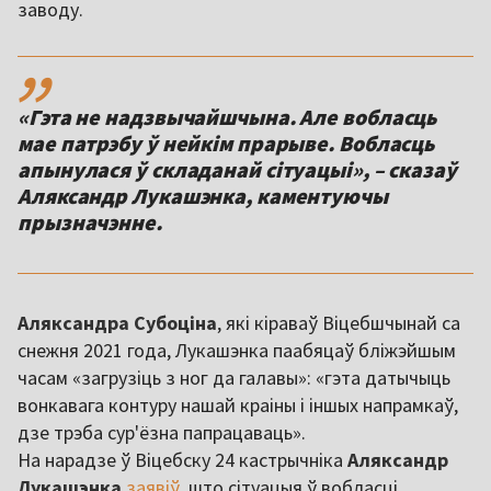
заводу.
,,
«Гэта не надзвычайшчына. Але вобласць
мае патрэбу ў нейкім прарыве. Вобласць
апынулася ў складанай сітуацыі», – сказаў
Аляксандр Лукашэнка, каментуючы
прызначэнне.
Аляксандра Субоціна
, які кіраваў Віцебшчынай са
снежня 2021 года, Лукашэнка паабяцаў бліжэйшым
часам «загрузіць з ног да галавы»: «гэта датычыць
вонкавага контуру нашай краіны і іншых напрамкаў,
дзе трэба сур'ёзна папрацаваць».
На нарадзе ў Віцебску 24 кастрычніка
Аляксандр
Лукашэнка
заявіў
, што сітуацыя ў вобласці