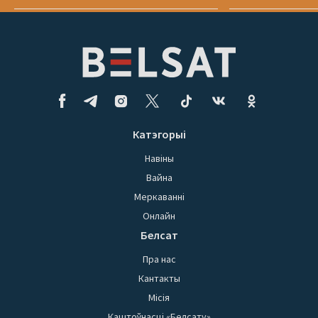
Катэгорыі
Навіны
Вайна
Меркаванні
Онлайн
Белсат
Пра нас
Кантакты
Місія
Каштоўнасці «Белсату»