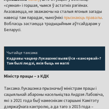
«сумная» і горшая, чымся ў астатніх рэгіёнах.
Аказваецца, не зважаючы на сталыя ягоныя загады
навесці там парадак, чыноўнікі
прызнаюць правалы
.
Вобласць застаецца традыцыйным аўтсайдарам у
Беларусі.
Чытайце таксама:
Кадравы чацвер Лукашэнкі выявіўся «кансервай»?
Там былі людзі, якія быць не маглі
Міністр працы – з КДК
Таксама Лукашэнка прызначыў міністрам працы і
сацыяльнай абароны насельніцтва Андрэя Лабовіча,
які з 2021 года быў намеснікам старшыні Камітэту
дзяржаўнага кантролю, а да таго з 2015 года –