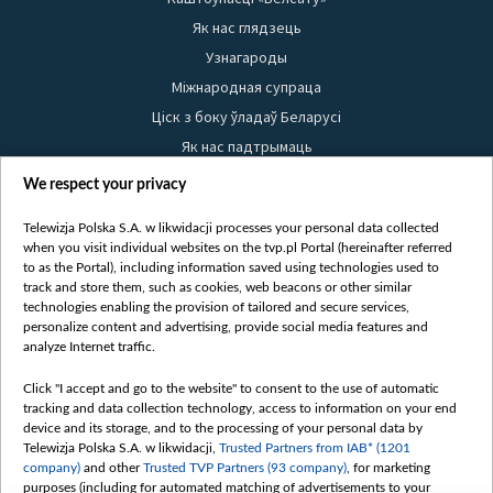
Як нас глядзець
Узнагароды
Міжнародная супраца
Ціск з боку ўладаў Беларусі
Як нас падтрымаць
Правілы выкарыстання матэрыялаў
We respect your privacy
Інфармацыя аб адпраўніку
Telewizja Polska S.A. w likwidacji processes your personal data collected
Бяспека
when you visit individual websites on the tvp.pl Portal (hereinafter referred
Youtube
to as the Portal), including information saved using technologies used to
track and store them, such as cookies, web beacons or other similar
Белсат news
technologies enabling the provision of tailored and secure services,
personalize content and advertising, provide social media features and
Белсат Shorts
analyze Internet traffic.
Белсат Life
Click "I accept and go to the website" to consent to the use of automatic
Жэстачайшы мульт
tracking and data collection technology, access to information on your end
Belsat English
device and its storage, and to the processing of your personal data by
Telewizja Polska S.A. w likwidacji,
Trusted Partners from IAB* (1201
Biełsat PL
company)
and other
Trusted TVP Partners (93 company)
, for marketing
Белсат Now
purposes (including for automated matching of advertisements to your