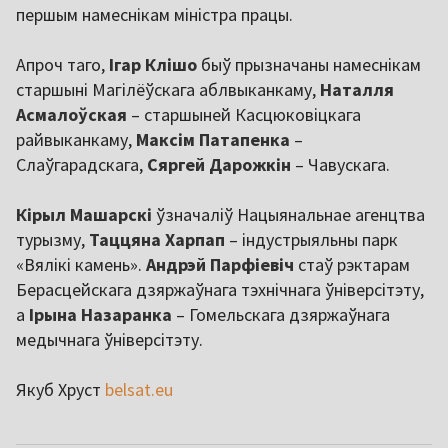
першым намеснікам міністра працы.
Апроч таго,
Ігар Клішо
быў прызначаны намеснікам
старшыні Магілёўскага аблвыканкаму,
Наталля
Асмалоўская
– старшыней Касцюковіцкага
райвыканкаму,
Максім Патапенка
–
Слаўгарадскага,
Сяргей Дарожкін
– Чавускага.
Кірыл Машарскі
ўзначаліў Нацыянальнае агенцтва
турызму,
Таццяна Харпап
– індустрыяльны парк
«Вялікі камень».
Андрэй Парфіевіч
стаў рэктарам
Берасцейскага дзяржаўнага тэхнічнага ўніверсітэту,
а
Ірына Назаранка
– Гомельскага дзяржаўнага
медычнага ўніверсітэту.
Якуб Хруст
belsat.eu