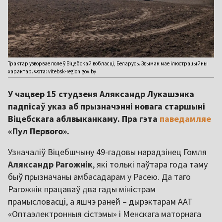
Трактар узворвае поле ў Віцебскай вобласці, Беларусь. Здымак мае ілюстрацыйны
характар. Фота: vitebsk-region.gov.by
У чацвер 15 студзеня Аляксандр Лукашэнка
падпісаў указ аб прызначэнні новага старшыні
Віцебскага аблвыканкаму. Пра гэта
паведамляе
«Пул Первого».
Узначаліў Віцебшчыну 49-гадовы нарадзінец Гомля
Аляксандр Рагожнік
, які толькі паўтара года таму
быў прызначаны амбасадарам у Расею. Да таго
Рагожнік працаваў два гады міністрам
прамысловасці, а яшчэ раней – дырэктарам ААТ
«Оптаэлектронныя сістэмы» і Менскага маторнага