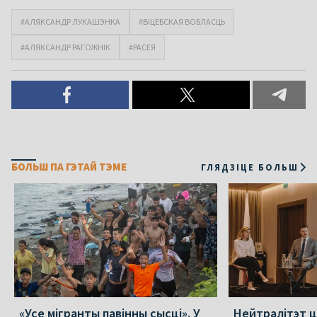
#АЛЯКСАНДР ЛУКАШЭНКА
#ВІЦЕБСКАЯ ВОБЛАСЦЬ
#АЛЯКСАНДР РАГОЖНІК
#РАСЕЯ
БОЛЬШ ПА ГЭТАЙ ТЭМЕ
ГЛЯДЗІЦЕ БОЛЬШ
«Усе мігранты павінны сысці». У
Нейтралітэт ц