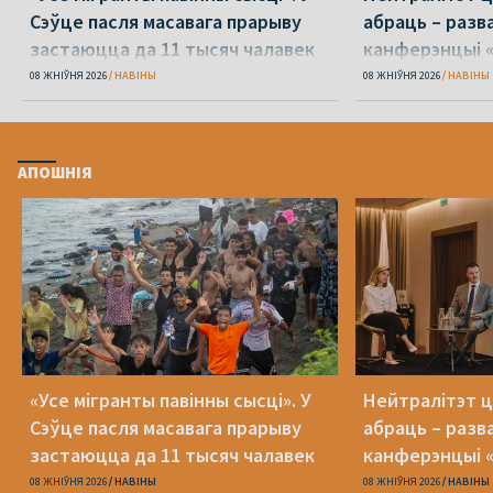
Сэўце пасля масавага прарыву
абраць – разв
застаюцца да 11 тысяч чалавек
канферэнцыі 
08 ЖНІЎНЯ 2026
НАВІНЫ
08 ЖНІЎНЯ 2026
НАВІНЫ
АПОШНІЯ
«Усе мігранты павінны сысці». У
Нейтралітэт ц
Сэўце пасля масавага прарыву
абраць – разв
застаюцца да 11 тысяч чалавек
канферэнцыі 
08 ЖНІЎНЯ 2026
НАВІНЫ
08 ЖНІЎНЯ 2026
НАВІНЫ