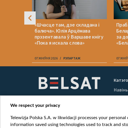
алі
«Шчасце там, дзе складана і
Праб
алітыкаў.
балюча». Юлія Арцёмава
Бела
 месцы
прэзентавала ў Варшаве кнігу
за д
«Пока я искала слова»
«Бел
07 ЖНІЎНЯ 2026
РЭПАРТАЖ
07 ЖНІЎ
Item
1
Катэго
of
Навін
10
Вайна
Мерка
We respect your privacy
Онлай
Telewizja Polska S.A. w likwidacji processes your personal d
information saved using technologies used to track and sto