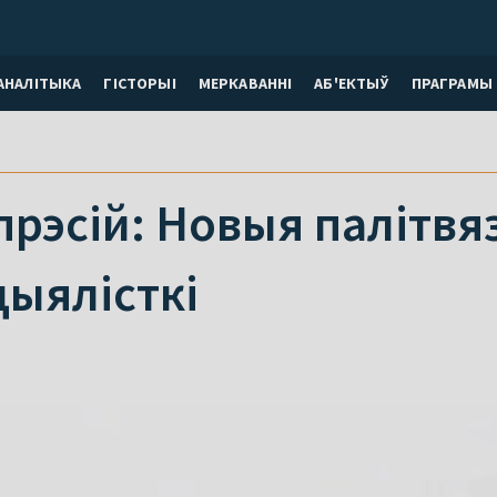
АНАЛІТЫКА
ГІСТОРЫІ
МЕРКАВАННI
АБ'ЕКТЫЎ
ПРАГРАМЫ
прэсій: Новыя палітвязн
цыялісткі