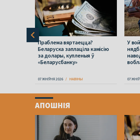
чы
Праблема вяртаецца?
У вой
 для
Беларуска заплаціла камісію
нядб
 грыбоў
за долары, купленыя ў
наво
«Беларусбанку»
вобл
07 ЖНІЎНЯ 2026
НАВІНЫ
07 ЖНІЎ
Item
1
АПОШНІЯ
of
4