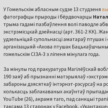
У Гомельскім абласным судзе 13 студзеня
вы
фатографцы прыроды і бёрдвочарцы
Натал
трыма гадамі пазбаўлення волі паводле абв
экстрэмісцкай дзейнасці (арт. 361-2 КК). Ж
удзельніцай супольнасці аматараў птушак і 
арганізацыяй «Ахова птушак Бацькаўшчыны»
гомельскім СІЗА-3 з ліпеня мінулага года.
За мінулы год пракуратура Магілёўскай воб
190 заяў аб прызнанні матэрыялаў «экстрэм
забароны дзясяткаў інтэрнэт-рэсурсаў на 
колькасць заблакаваных акаўнтаў прыпадае на
YouTube (26), акрамя таго, пад санкцыі трапі
таксама 13 старонак у Facebook, «Укантакце»,