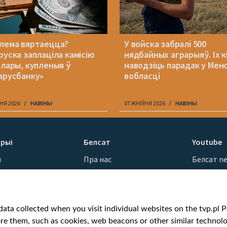
лема вяртаецца?
У войска забралі 500
руска заплаціла камісію
нядбайных аграрыяў. Іх к
олары, купленыя ў
наводзіць парадак у Мен
арусбанку»
вобласці
НЯ 2026
НАВІНЫ
07 ЖНІЎНЯ 2026
НАВІНЫ
рыі
Белсат
Youtube
ы
Пра нас
Белсат n
Кантакты
Белсат Sh
ванні
Місія
Белсат Li
н
Каштоўнасці «Белсату»
Жэстачай
ata collected when you visit individual websites on the tvp.pl Por
Як нас глядзець
Belsat En
re them, such as cookies, web beacons or other similar technolog
Узнагароды
Biełsat PL