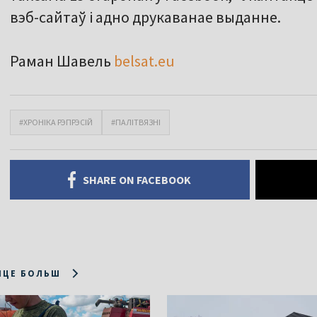
вэб-сайтаў і адно друкаванае выданне.
Раман Шавель
belsat.eu
#ХРОНІКА РЭПРЭСІЙ
#ПАЛІТВЯЗНІ
SHARE ON FACEBOOK
ІЦЕ БОЛЬШ