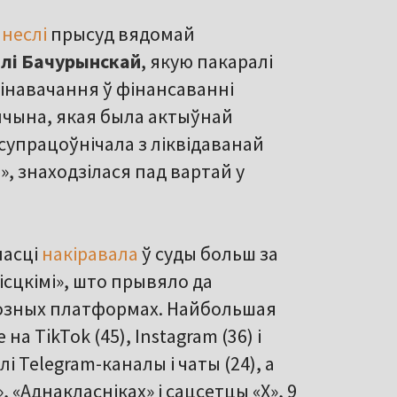
неслі
прысуд вядомай
лі Бачурынскай
, якую пакаралі
інавачання ў фінансаванні
анчына, якая была актыўнай
супрацоўнічала з ліквідаванай
, знаходзілася пад вартай у
ласці
накіравала
ў суды больш за
ісцкімі», што прывяло да
розных платформах. Найбольшая
 TikTok (45), Instagram (36) і
лі Telegram-каналы і чаты (24), а
 «Аднакласніках» і сацсетцы «Х», 9