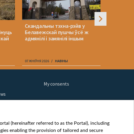
Скандальны тэхна-рэйв у
Якія змены
інуць
Белавежскай пушчы ўсё ж
палітвязн
скай
адмянілі і замянілі іншым
няволі
07 ЖНІЎНЯ 2026
НАВІНЫ
07 ЖНІЎНЯ 202
My consents
ews
orts
fe
шы мульт
tal (hereinafter referred to as the Portal), including
glish
ies enabling the provision of tailored and secure