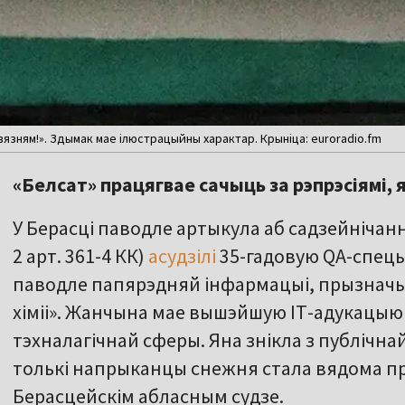
вязням!». Здымак мае ілюстрацыйны характар. Крыніца: euroradio.fm
«Белсат» працягвае сачыць за рэпрэсіямі,
У Берасці паводле артыкула аб садзейнічанні 
2 арт. 361-4 КК)
асудзілі
35-гадовую QA-спец
паводле папярэдняй інфармацыі, прызначыл
хіміі». Жанчына мае вышэйшую ІТ-адукацыю і
тэхналагічнай сферы. Яна знікла з публічнай
толькі напрыканцы снежня стала вядома пра
Берасцейскім абласным судзе.