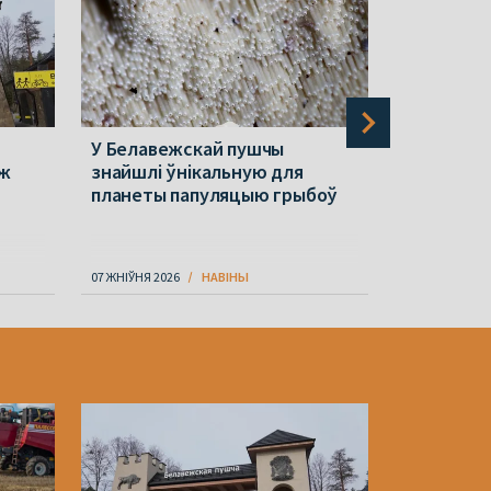
У Белавежскай пушчы
Праблема
 ж
знайшлі ўнікальную для
Беларуска
планеты папуляцыю грыбоў
за долары
«Беларус
07 ЖНІЎНЯ 2026
НАВІНЫ
07 ЖНІЎНЯ 202