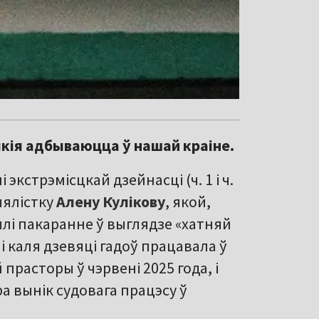
 якія адбываюцца ў нашай краіне.
экстрэмісцкай дзейнасці (ч. 1 і ч.
ыялістку
Алену Кулікову
, якой,
і пакаранне ў выглядзе «хатняй
 каля дзевяці гадоў працавала ў
 прасторы ў чэрвені 2025 года, і
 вынік судовага працэсу ў