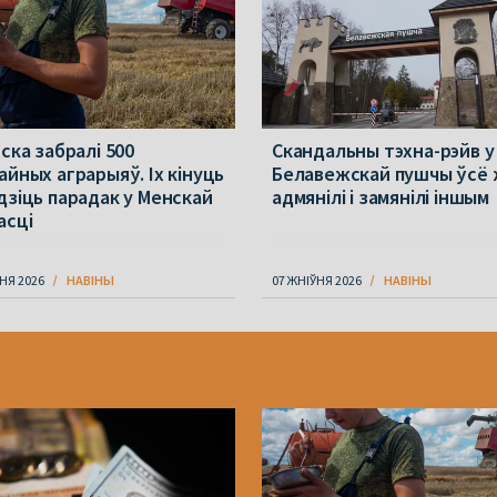
ска забралі 500
Скандальны тэхна-рэйв у
айных аграрыяў. Іх кінуць
Белавежскай пушчы ўсё
дзіць парадак у Менскай
адмянілі і замянілі іншым
асці
НЯ 2026
НАВІНЫ
07 ЖНІЎНЯ 2026
НАВІНЫ