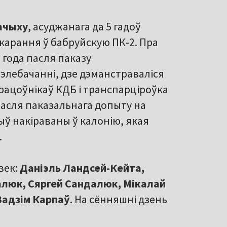
ачыху
, асуджанага да 5 гадоў
арання ў бабруйскую ПК-2. Пра
 года пасля паказу
лебачанні, дзе дэманстраваліся
рацоўнікаў КДБ і транспарціроўка
асля паказальнага допыту на
ыў накіраваны ў калонію, якая
.
век:
Даніэль Ландсей-Кейта,
алюк, Сяргей Сандалюк, Мікалай
Вадзім Карпаў
. На сённяшні дзень