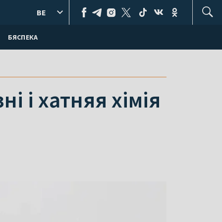
BE
БЯСПЕКА
і і хатняя хімія