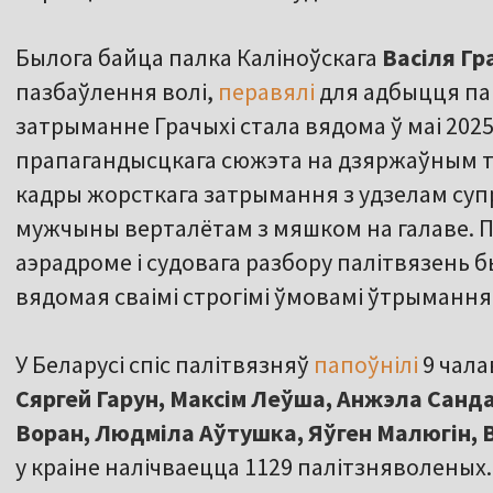
Былога байца палка Каліноўскага
Васіля Гр
пазбаўлення волі,
перавялі
для адбыцця пак
затрыманне Грачыхі стала вядома ў маі 2025
прапагандысцкага сюжэта на дзяржаўным тэ
кадры жорсткага затрымання з удзелам суп
мужчыны верталётам з мяшком на галаве. П
аэрадроме і судовага разбору палітвязень б
вядомая сваімі строгімі ўмовамі ўтрымання
У Беларусі спіс палітвязняў
папоўнілі
9 чала
Сяргей Гарун, Максім Леўша, Анжэла Санд
Воран, Людміла Аўтушка, Яўген Малюгін, 
у краіне налічваецца 1129 палітзняволеных.