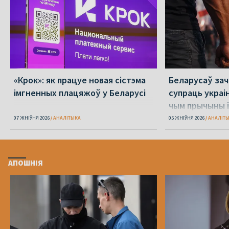
«Крок»: як працуе новая сістэма
Беларусаў зача
імгненных плацяжоў у Беларусі
супраць украі
чым прычыны і
07 ЖНІЎНЯ 2026
АНАЛІТЫКА
05 ЖНІЎНЯ 2026
АНАЛІТ
АПОШНІЯ