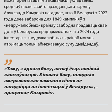
можа гарантаваць ім захаванасці ўкладзеных
сродкаў пасля свайго прэзідэнцкага тэрміну.
Аляксандр Кныровіч нагадвае, што ў Беларусі з 2022
года дзее забарона для 1849 кампаніяў з
«недружалюбных» краінаў свабодна прадаваць свае
долі ў беларускіх прадпрыемствах, а з 2024 года
інвестары з «недружалюбных» краінаў могуць
атрымаць толькі абмежаваную суму дывідэндаў.
,,
«Таму, з аднаго боку, актыў ёсць вялікай
каштоўнасцю. З іншага боку, ніводная
амерыканская кампанія сёння не
пагодзіцца на інвестыцыі ў Беларусь», –
працягвае Кныровіч.