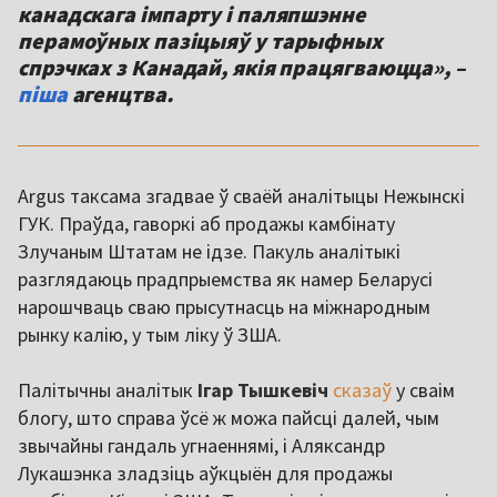
канадскага імпарту і паляпшэнне
перамоўных пазіцыяў у тарыфных
спрэчках з Канадай, якія працягваюцца», –
піша
агенцтва.
Argus таксама згадвае ў сваёй аналітыцы Нежынскі
ГУК. Праўда, гаворкі аб продажы камбінату
Злучаным Штатам не ідзе. Пакуль аналітыкі
разглядаюць прадпрыемства як намер Беларусі
нарошчваць сваю прысутнасць на міжнародным
рынку калію, у тым ліку ў ЗША.
Палітычны аналітык
Ігар Тышкевіч
сказаў
у сваім
блогу, што справа ўсё ж можа пайсці далей, чым
звычайны гандаль угнаеннямі, і Аляксандр
Лукашэнка зладзіць аўкцыён для продажы