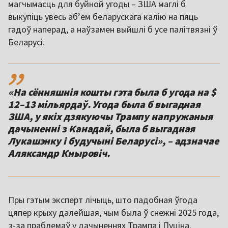
магчымасць для буйной угоды – ЗША маглі б
выкупіць увесь абʼём беларускага калію на пяць
гадоў наперад, а наўзамен выйшлі б усе палітвязні ў
Беларусі.
,,
«На сённяшнія кошты гэта была б угода на $
12–13 мільярдаў. Угода была б выгадная
ЗША, у якіх дзякуючы Трампу напружаныя
дачыненні з Канадай, была б выгадная
Лукашэнку і будучыні Беларусі», – адзначае
Аляксандр Кныровіч.
Пры гэтым эксперт лічыць, што падобная ўгода
цяпер крыху далейшая, чым была ў снежні 2025 года,
з-за праблемаў у дачыненнях Трампа і Пуціна.