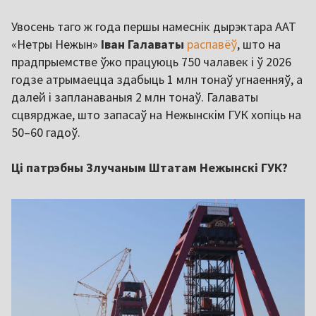
Увосень таго ж года першы намеснік дырэктара ААТ
«Нетры Нежын»
Іван Галаваты
распавёў
, што на
прадпрыемстве ўжо працуюць 750 чалавек і ў 2026
годзе атрымаецца здабыць 1 млн тонаў угнаенняў, а
далей і запланаваныя 2 млн тонаў. Галаваты
сцвярджае, што запасаў на Нежынскім ГУК хопіць на
50–60 гадоў.
Ці патрэбны Злучаным Штатам Нежынскі ГУК?