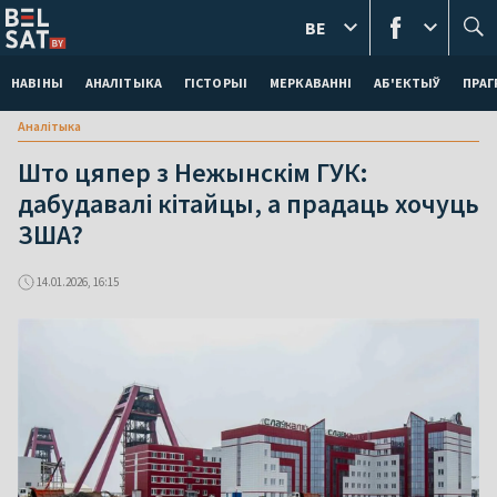
BE
НАВІНЫ
АНАЛІТЫКА
ГІСТОРЫІ
МЕРКАВАННI
АБ'ЕКТЫЎ
ПРАГ
Аналітыка
Што цяпер з Нежынскім ГУК:
дабудавалі кітайцы, а прадаць хочуць
ЗША?
14.01.2026, 16:15