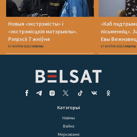
Новыя «экстрэмісты» і
«Каб падтрыма
«экстрэмісцкія матэрыялы».
пісьменніц». З
Рэпрэсіі 7 жніўня
Евы Вежнавец
07 ЖНІЎНЯ 2026
НАВІНЫ
07 ЖНІЎНЯ 2026
НАВІНЫ
Катэгорыі
Навіны
Вайна
Меркаванні