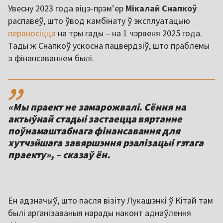
Увесну 2023 года віцэ-прэмʼер
Мікалай Снапкоў
распавёў, што ўвод камбінату ў эксплуатацыю
пераносіцца
на тры гады – на 1 чэрвеня 2025 года.
Тады ж Снапкоў ускосна пацвердзіў, што праблемы
з фінансаваннем былі.
,,
«Мы праект не замарожвалі. Сёння на
актыўнай стадыі застаецца вяртанне
поўнамаштабнага фінансавання для
хутчэйшага завяршэння рэалізацыі гэтага
праекту», – сказаў ён.
Ён адзначыў, што пасля візіту Лукашэнкі ў Кітай там
былі арганізаваныя нарады наконт аднаўлення