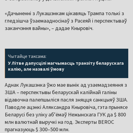
«Дачыненні з Лукашэнкам цікавяць Трампа толькі з
гледзішча ўзаемаадносінаў з Расеяй і перспектываў
заканчэння вайны», – дадае Кныровіч.
Чытайце таксама:
У Літве дапусцілі магчымасць транзіту беларускага
калію, але назвалі ўмову
Аднак Лукашэнка ўжо мае вынік ад узаемадзеяння з
ЗША – перспектывы беларускай калійнай галіны
відавочна палепшыліся пасля зняцця санкцыяў ЗША.
Паводле ацэнкі Аляксандра Кныровіча, гэта прынясе
Беларусі без уліку абʼёмаў Нежынскага ГУК да $ 800
млн валютнай выручкі на год. Эксперты BEROC
прагназуюць $ 300–500 млн.