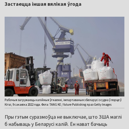
Застаецца іншая вялікая ўгода
Рабочыя загружаюць калійныя ўгнаенні, імпартаваныя з Беларусі з судна ў порце ў
Кітаі, 9 сакавіка 2022 года. Фота: TANG KE / future Publishing праз Getty Images
Пры гэтым суразмоўца не выключае, што ЗША маглі
б набываць у Беларусі калій. Ён нават бачыць