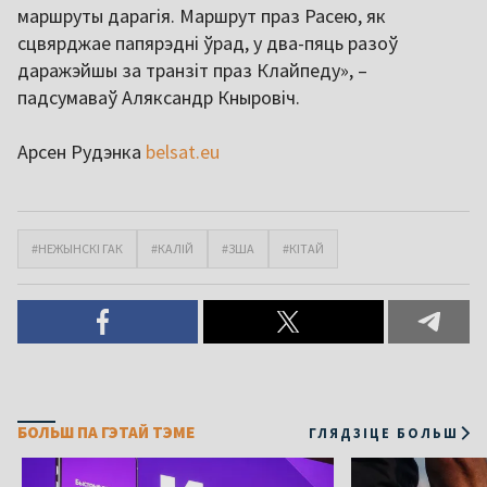
маршруты дарагія. Маршрут праз Расею, як
сцвярджае папярэдні ўрад, у два-пяць разоў
даражэйшы за транзіт праз Клайпеду», –
падсумаваў Аляксандр Кныровіч.
Арсен Рудэнка
belsat.eu
#НЕЖЫНСКІ ГАК
#КАЛІЙ
#ЗША
#КІТАЙ
БОЛЬШ ПА ГЭТАЙ ТЭМЕ
ГЛЯДЗІЦЕ БОЛЬШ