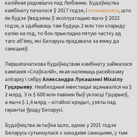
калійнае радовішча пад Любанню. Будаўніцтва
камбінату пачалося ў 2017 годзе, і
планавалася
, што
ён будзе ўведзены ў эксплуатацыю яшчэ ў 2022
годзе, а здабываць там будуць 2 млн тон хларыду
калію на год, то бок прыкладна пятую частку ад
таго аб'ёму, які Беларусь прадавала за мяжу да
санкцыяў.
Першапачаткова будаўніцтвам камбінату займалася
кампанія «Слаўкалій», якая належыць расейскаму
алігарху і сябру
Аляксандра Лукашэнкі Міхаілу
Гуцэрыеву
. Неабходныя інвестыцыі ацэньваліся на $
2 млрд. З іх $ 600 млн павінен быў укласці Гуцэрыеў,
а яшчэ $ 1,4 млрд – кітайскі крэдыт, узяты пад
гарантыі ўраду Беларусі.
Будаўніцтва актыўна ішло, аднак у 2021 годзе
Беларусь сутыкнулася з заходнімі санкцыямі, у тым