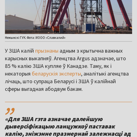
Нежынскі ГУК. Фота: ИООО «Славкалий»
У ЗША калій
прызнаны
адным з крытычна важных
карысных выкапняў. Агенцтва Argus адзначае, што
85 % калію ЗША купляе ў Канадзе. Таму, як і
некаторыя
беларускія эксперты
, аналітыкі агенцтва
лічаць, што супраца Беларусі і ЗША ў калійнай
сферы выгадная абодвум бакам.
,,
«Для ЗША гэта азначае далейшую
дыверсіфікацыю ланцужкоў паставак
калію, зніжэнне празмернай залежнасці ад