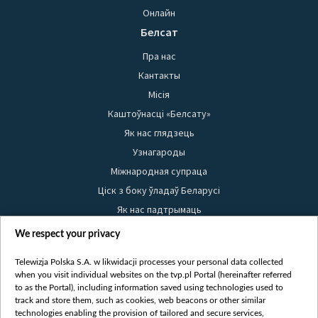
Онлайн
Белсат
Пра нас
Кантакты
Місія
Каштоўнасці «Белсату»
Як нас глядзець
Узнагароды
Міжнародная супраца
Ціск з боку ўладаў Беларусі
Як нас падтрымаць
Правілы выкарыстання матэрыялаў
We respect your privacy
Інфармацыя аб адпраўніку
Telewizja Polska S.A. w likwidacji processes your personal data collected
Бяспека
when you visit individual websites on the tvp.pl Portal (hereinafter referred
Youtube
to as the Portal), including information saved using technologies used to
track and store them, such as cookies, web beacons or other similar
Белсат news
technologies enabling the provision of tailored and secure services,