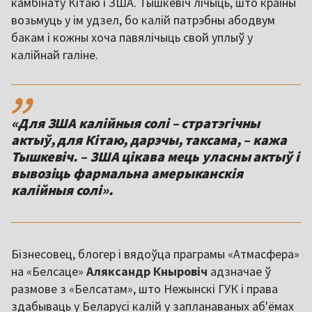
камбінату Кітаю і ЗША. Тышкевіч лічыць, што краіны
возьмуць у ім удзел, бо калій патрэбны абодвум
бакам і кожны хоча павялічыць свой уплыў у
калійнай галіне.
,,
«Для ЗША калійныя солі – стратэгічны
актыў, для Кітаю, дарэчы, таксама, – кажа
Тышкевіч. – ЗША цікава мець уласны актыў і
вывозіць фармальна амерыканскія
калійныя солі».
Бізнесовец, блогер і вядоўца праграмы «Атмасфера»
на «Белсаце»
Аляксандр Кныровіч
адзначае ў
размове з «Белсатам», што Нежынскі ГУК і права
здабываць у Беларусі калій у запланаваных аб'ёмах