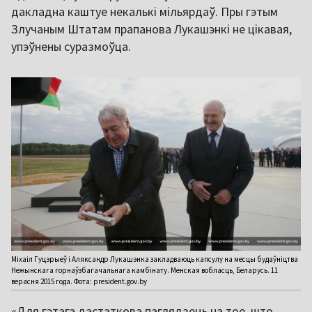
дакладна каштуе некалькі мільярдаў. Пры гэтым
Злучаным Штатам прапанова Лукашэнкі не цікавая,
упэўнены суразмоўца.
Міхаіл Гуцэрыеў і Аляксандр Лукашэнка закладваюць капсулу на месцы будаўніцтва
Нежынскага горнаўзбагачальнага камбінату. Менская вобласць, Беларусь. 11
верасня 2015 года. Фота: president.gov.by
«Для гэтага дастаткова паглядзець на тое, што