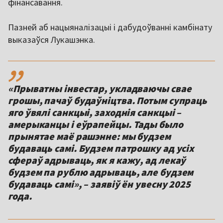
фінансавання.
Пазней аб нацыяналізацыі і дабудоўванні камбінату
выказаўся Лукашэнка.
,,
«Прыватны інвестар, укладваючы свае
грошы, пачаў будаўніцтва. Потым супраць
яго ўвялі санкцыі, заходнія санкцыі –
амерыканцы і еўрапейцы. Тады было
прынятае маё рашэнне: мы будзем
будаваць самі. Будзем патрошку ад усіх
сфераў адрываць, як я кажу, ад лекаў
будзем па рублю адрываць, але будзем
будаваць самі», – заявіў ён увесну 2025
года.