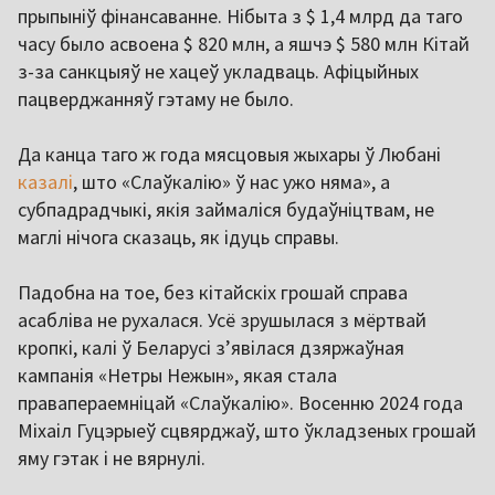
прыпыніў фінансаванне. Нібыта з $ 1,4 млрд да таго
часу было асвоена $ 820 млн, а яшчэ $ 580 млн Кітай
з-за санкцыяў не хацеў укладваць. Афіцыйных
пацверджанняў гэтаму не было.
Да канца таго ж года мясцовыя жыхары ў Любані
казалі
, што «Слаўкалію» ў нас ужо няма», а
субпадрадчыкі, якія займаліся будаўніцтвам, не
маглі нічога сказаць, як ідуць справы.
Падобна на тое, без кітайскіх грошай справа
асабліва не рухалася. Усё зрушылася з мёртвай
кропкі, калі ў Беларусі зʼявілася дзяржаўная
кампанія «Нетры Нежын», якая стала
правапераемніцай «Слаўкалію». Восенню 2024 года
Міхаіл Гуцэрыеў сцвярджаў, што ўкладзеных грошай
яму гэтак і не вярнулі.