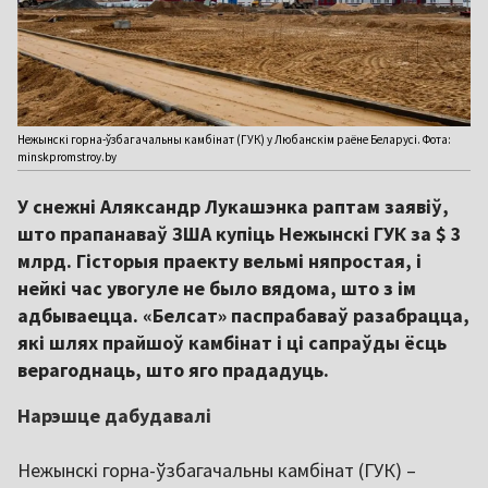
Нежынскі горна-ўзбагачальны камбінат (ГУК) у Любанскім раёне Беларусі. Фота:
minskpromstroy.by
У снежні Аляксандр Лукашэнка раптам заявіў,
што прапанаваў ЗША купіць Нежынскі ГУК за $ 3
млрд. Гісторыя праекту вельмі няпростая, і
нейкі час увогуле не было вядома, што з ім
адбываецца. «Белсат» паспрабаваў разабрацца,
які шлях прайшоў камбінат і ці сапраўды ёсць
верагоднаць, што яго прададуць.
Нарэшце дабудавалі
Нежынскі горна-ўзбагачальны камбінат (ГУК) –