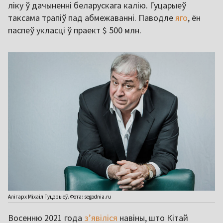
ліку ў дачыненні беларускага калію. Гуцарыеў
таксама трапіў пад абмежаванні. Паводле
яго
, ён
паспеў укласці ў праект $ 500 млн.
Алігарх Міхаіл Гуцэрыеў. Фота: segodnia.ru
Восенню 2021 года
зʼявіліся
навіны, што Кітай