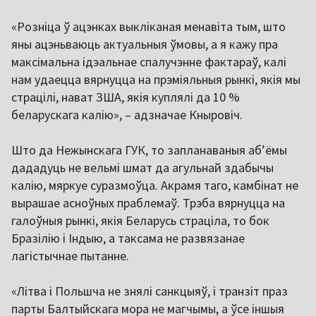
«Розніца ў ацэнках выкліканая менавіта тым, што
яны ацэньваюць актуальныя ўмовы, а я кажу пра
максімальна ідэальнае спалучэнне фактараў, калі
нам удаецца вярнуцца на прэміяльныя рынкі, якія мы
страцілі, нават ЗША, якія куплялі да 10 %
беларускага калію», – адзначае Кныровіч.
Што да Нежынскага ГУК, то запланаваныя абʼёмы
дададуць не вельмі шмат да агульнай здабычы
калію, мяркуе суразмоўца. Акрамя таго, камбінат не
вырашае асноўных праблемаў. Трэба вярнуцца на
галоўныя рынкі, якія Беларусь страціла, то бок
Бразілію і Індыю, а таксама не развязанае
лагістычнае пытанне.
«Літва і Польшча не знялі санкцыяў, і транзіт праз
парты Балтыйскага мора не магчымы, а ўсе іншыя