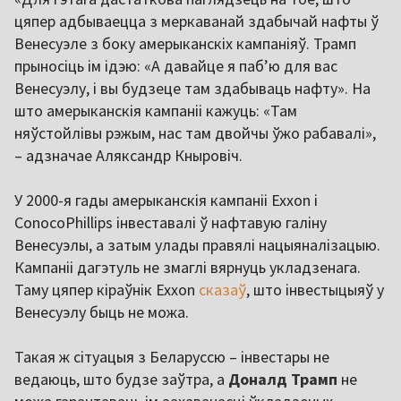
цяпер адбываецца з меркаванай здабычай нафты ў
Венесуэле з боку амерыканскіх кампаніяў. Трамп
прыносіць ім ідэю: «А давайце я пабʼю для вас
Венесуэлу, і вы будзеце там здабываць нафту». На
што амерыканскія кампаніі кажуць: «Там
няўстойлівы рэжым, нас там двойчы ўжо рабавалі»,
– адзначае Аляксандр Кныровіч.
У 2000-я гады амерыканскія кампаніі Exxon і
ConocoPhillips інвеставалі ў нафтавую галіну
Венесуэлы, а затым улады правялі нацыяналізацыю.
Кампаніі дагэтуль не змаглі вярнуць укладзенага.
Таму цяпер кіраўнік Exxon
сказаў
, што інвестыцыяў у
Венесуэлу быць не можа.
Такая ж сітуацыя з Беларуссю – інвестары не
ведаюць, што будзе заўтра, а
Доналд Трамп
не