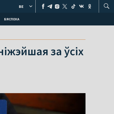
BE
БЯСПЕКА
ніжэйшая за ўсіх