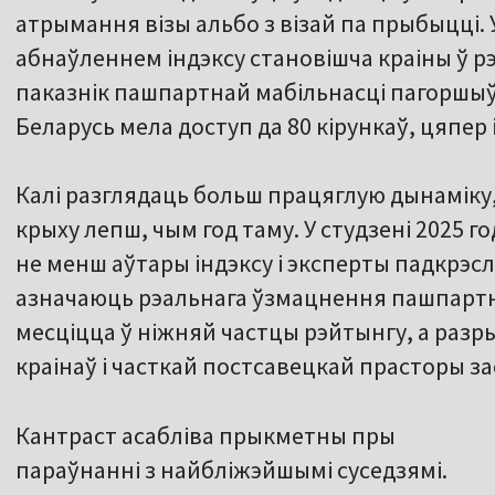
атрымання візы альбо з візай па прыбыцці. 
абнаўленнем індэксу становішча краіны ў р
паказнік пашпартнай мабільнасці пагоршыў
Беларусь мела доступ да 80 кірункаў, цяпер 
Калі разглядаць больш працяглую дынаміку
крыху лепш, чым год таму. У студзені 2025 г
не менш аўтары індэксу і эксперты падкрэсл
азначаюць рэальнага ўзмацнення пашпартн
месціцца ў ніжняй частцы рэйтынгу, а разр
краінаў і часткай постсавецкай прасторы з
Кантраст асабліва прыкметны пры
параўнанні з найбліжэйшымі суседзямі.