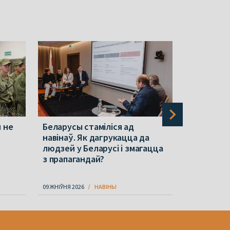
я не
Беларусы стаміліся ад
У Пецярбу
навінаў. Як дагрукацца да
прадавац
людзей у Беларусі і змагацца
з прапагандай?
09 ЖНІЎНЯ 2026
НАВІНЫ
10 ЖНІЎНЯ 202