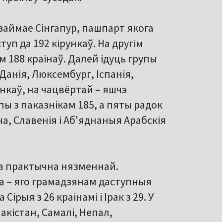
займае Сінгапур, пашпарт якога
уп да 192 кірункаў. На другім
м 188 краінаў. Далей ідуць групы
Данія, Люксембург, Іспанія,
нкаў, на чацвёртай – яшчэ
ы з паказнікам 185, а пяты радок
а, Славенія і Аб'яднаныя Арабскія
ца практычна нязменнай.
ца – яго грамадзянам даступныя
ірыя з 26 краінамі і Ірак з 29. У
кістан, Самалі, Непал,