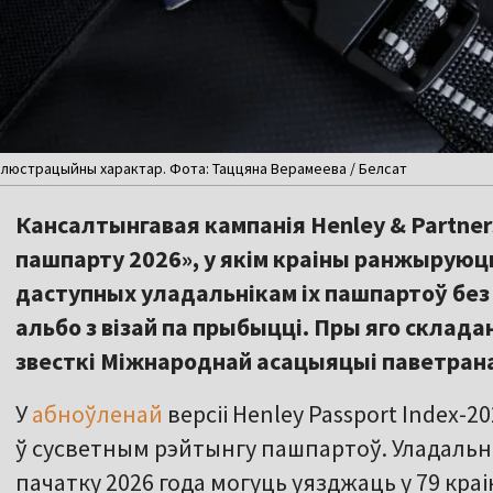
ілюстрацыйны характар. Фота: Таццяна Верамеева / Белсат
Кансалтынгавая кампанія Henley & Partner
пашпарту 2026», у якім краіны ранжыруюц
даступных уладальнікам іх пашпартоў без
альбо з візай па прыбыцці. Пры яго склад
звесткі Міжнароднай асацыяцыі паветрана
У
абноўленай
версіі Henley Passport Index-
ў сусветным рэйтынгу пашпартоў. Уладальні
пачатку 2026 года могуць уязджаць у 79 кра