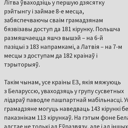
Літва ўваходзіць у першую дзясятку
рэйтынгу і займае 8-е месца,
забяспечваючы сваім грамадзянам
бязвізавы доступ да 181 кірунку. Польшча
размяшчаецца яшчэ вышэй – на 6-й
пазіцыі з 183 напрамкамі, а Латвія – на 7-м
месцы з доступам да 182 краінаў і
тэрыторыяў.
Такім чынам, усе краіны ЕЗ, якія мяжуюць
з Беларуссю, уваходзяць у групу сусветных
лідараў паводле пашпартнай мабільнасці. Ук
грамадзяне могуць наведваць 143 кірункі без 
паказнікам 113 кірункаў. На гэтым фоне Бел
адстае не толькі ад Еўразвязу, але і ад іншы