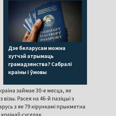
Дзе беларусам можна
хутчэй атрымаць
грамадзянства? Сабралі
краіны і ўмовы
раіна займае 30-е месца, яе
візы. Расея на 46-й пазіцыі з
арусь з яе 79 кірункамі прыкметна
х краінаў-суседак.