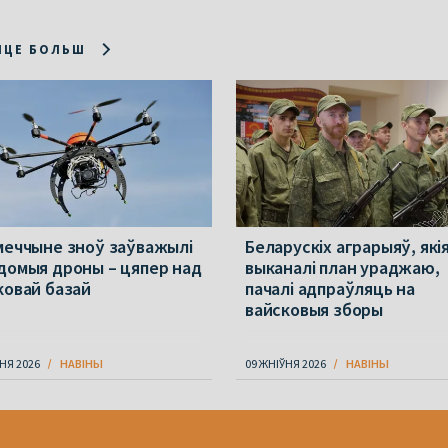
ІЦЕ БОЛЬШ
меччыне зноў заўважылі
Беларускіх аграрыяў, які
домыя дроны – цяпер над
выканалі план ураджаю,
ковай базай
пачалі адпраўляць на
вайсковыя зборы
НЯ 2026
НАВІНЫ
09 ЖНІЎНЯ 2026
НАВІНЫ