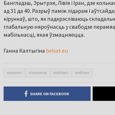
Бангладэш, Эрытрэя, Лівія і Іран, дзе кольк
ад 31 да 40. Разрыў паміж лідарам і аўтсай
кірункаў, што, як падкрэсліваюць складальн
глабальную няроўнасць у свабодзе перамяш
мабільнасці, якая ўзмацняецца.
Ганна Калтыгіна
belsat.eu
#ПАШПАРТ
#ПАШПАРТЫ
#РЭЙТЫНГІ
#РЭЙТЫНГ
SHARE ON FACEBOOK