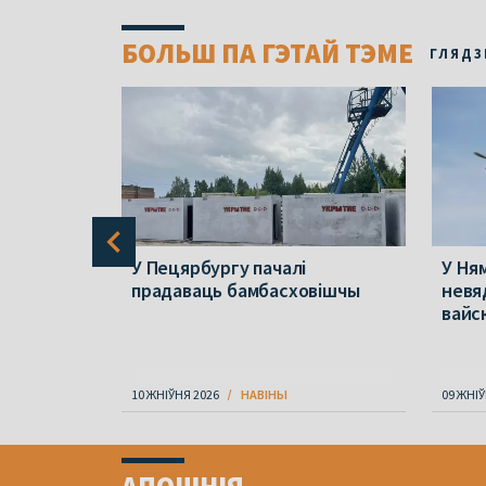
БОЛЬШ ПА ГЭТАЙ ТЭМЕ
ГЛЯДЗ
ад
У Пецярбургу пачалі
У Ня
цца да
прадаваць бамбасховішчы
невя
 змагацца
вайс
10 ЖНІЎНЯ 2026
НАВІНЫ
09 ЖНІЎ
Item
1