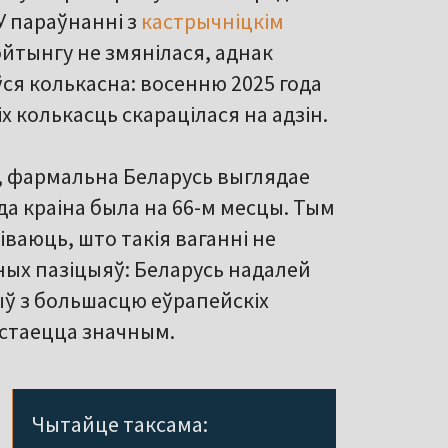
У параўнанні з
кастрычніцкім
эйтынгу не змянілася, аднак
ся колькасна: восенню 2025 года
іх колькасць скарацілася на адзін.
, фармальна Беларусь выглядае
ода краіна была на 66-м месцы. Тым
іваюць, што такія ваганні не
ых пазіцыяў: Беларусь надалей
ыў з большасцю еўрапейскіх
астаецца значным.
Чытайце таксама: