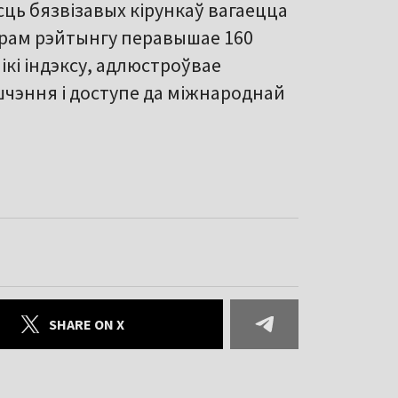
асць бязвізавых кірункаў вагаецца
дарам рэйтынгу перавышае 160
ікі індэксу, адлюстроўвае
чэння і доступе да міжнароднай
SHARE ON X