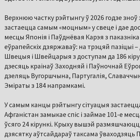
Верхнюю частку рэйтынгу ў 2026 годзе зноў 
застаецца самым «моцным» у свеце і дае дост
месцы Японія і Паўднёвая Карэя з паказніка
еўрапейскіх дзяржаваў: на трэцяй пазіцыі – 
Швецыя і Швейцарыя з доступам да 186 кіру
дзесяць краінаў Заходняй і Паўночнай Еўроп
дзеляць Вугоршчына, Партугалія, Славаччын
Эміраты з 184 напрамкамі.
У самым канцы рэйтынгу сітуацыя застаец
Афганістан замыкае спіс і займае 101-е мес
ўсяго 24 кірункі. Крыху вышэй размяшчаюцца С
дзясятку аўтсайдараў таксама ўваходзяць Па