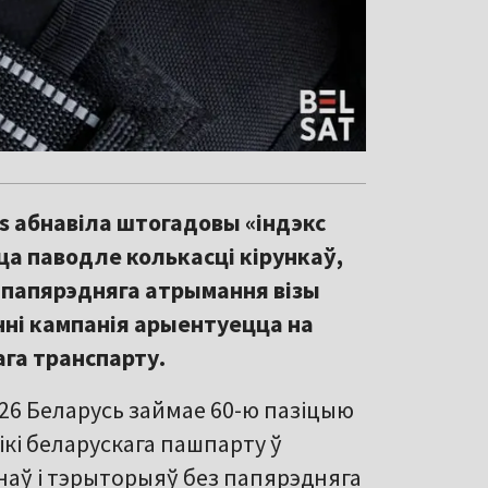
s абнавіла штогадовы «індэкс
ца паводле колькасці кірункаў,
 папярэдняга атрымання візы
анні кампанія арыентуецца на
га транспарту.
2026 Беларусь займае 60-ю пазіцыю
кі беларускага пашпарту ў
інаў і тэрыторыяў без папярэдняга