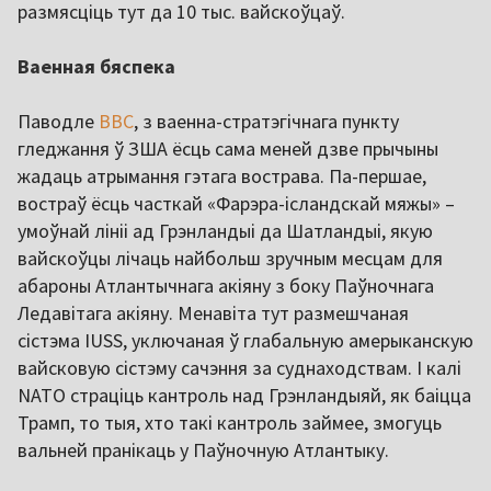
размясціць тут да 10 тыс. вайскоўцаў.
Ваенная бяспека
Паводле
BBC
, з ваенна-стратэгічнага пункту
гледжання ў ЗША ёсць сама меней дзве прычыны
жадаць атрымання гэтага вострава. Па-першае,
востраў ёсць часткай «Фарэра-ісландскай мяжы» –
умоўнай лініі ад Грэнландыі да Шатландыі, якую
вайскоўцы лічаць найбольш зручным месцам для
абароны Атлантычнага акіяну з боку Паўночнага
Ледавітага акіяну. Менавіта тут размешчаная
сістэма IUSS, уключаная ў глабальную амерыканскую
вайсковую сістэму сачэння за суднаходствам. І калі
NATO страціць кантроль над Грэнландыяй, як баіцца
Трамп, то тыя, хто такі кантроль займее, змогуць
вальней пранікаць у Паўночную Атлантыку.