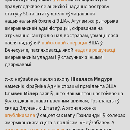
прадугледжвае яе анексію і наданне востраву
статусу 51-га штату дзеля «ўмацавання
нацыянальнай бяспекі ЗША». Агулам жа рыторыка
амерыканскай адміністрацыі, скіраваная на
атрыманне кантролю над востравам, узмацнілася
пасля нядаўняй
вайсковай аперацыі
ЗША ў
Венесуэле, паспяховасць якой
надала рашучасці
амерыканскім уладам і ў стасунках з іншымі
дзяржавамі.
Ужо неўзабаве пасля захопу
Нікаляса Мадура
намеснік кіраўніка Адміністрацыі прэзідэнта ЗША
Стывен Мілер
заявіў, што Вашынгтон настойвае на
ўваходжанні, нават ваенным шляхам, Грэнландыі ў
склад Злучаных Штатаў. А ягоная жонка
апублікавала
ў сацсетках мапу Грэнландыі ў колерах
амерыканскага сцяга з подпісам: «Неўзабаве». А
адмысловы спецпасланнік
у справе Грэнландыі