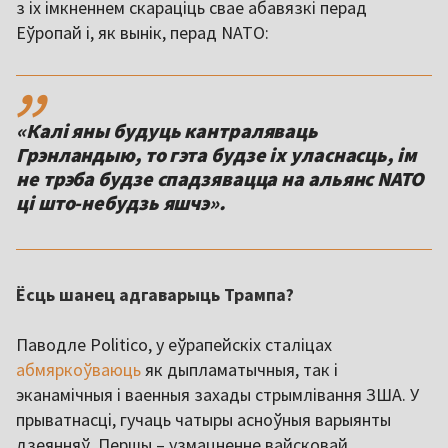
з іх імкненнем скараціць свае абавязкі перад
Еўропай і, як вынік, перад NATO:
,,
«Калі яны будуць кантраляваць
Грэнландыю, то гэта будзе іх уласнасць, ім
не трэба будзе спадзявацца на альянс NATO
Ёсць шанец адгаварыць Трампа?
Паводле Politico, у еўрапейскіх сталіцах
абмяркоўваюць
як дыпламатычныя, так і
эканамічныя і ваенныя захады стрымлівання ЗША. У
прыватнасці, гучаць чатыры асноўныя варыянты
дзеянняў. Першы – узмацненне вайсковай