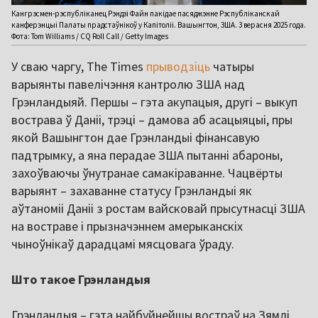
Кангрэсмен-рэспубліканец Рэндзі Файн пакідае пасяджэнне Рэспубліканскай
канферэнцыі Палаты прадстаўнікоў у Капітоліі. Вашынгтон, ЗША. 3 верасня 2025 года.
Фота: Tom Williams / CQ Roll Call / Getty Images
У сваю чаргу, The Times
прыводзіць
чатыры
варыянты павелічэння кантролю ЗША над
Грэнландыяй. Першы – гэта акупацыя, другі – выкуп
вострава ў Даніі, трэці – дамова аб асацыяцыі, пры
якой Вашынгтон дае Грэнландыі фінансавую
падтрымку, а яна перадае ЗША пытанні абароны,
захоўваючы ўнутранае самакіраванне. Чацвёрты
варыянт – захаванне статусу Грэнландыі як
аўтаноміі Даніі з ростам вайсковай прысутнасці ЗША
на востраве і прызначэннем амерыканскіх
чыноўнікаў дарадцамі мясцовага ўраду.
Што такое Грэнландыя
Грэнландыя – гэта найбуйнейшы востраў на Зямлі,