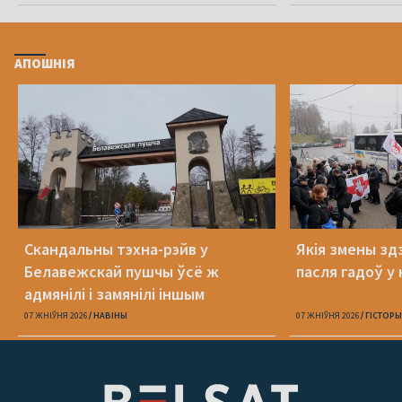
АПОШНІЯ
Скандальны тэхна-рэйв у
Якія змены здз
Белавежскай пушчы ўсё ж
пасля гадоў у 
адмянілі і замянілі іншым
07 ЖНІЎНЯ 2026
НАВІНЫ
07 ЖНІЎНЯ 2026
ГІСТОРЫ