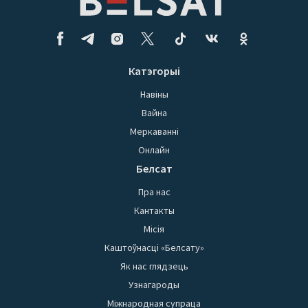
Катэгорыі
Навіны
Вайна
Меркаванні
Онлайн
Белсат
Пра нас
Кантакты
Місія
Каштоўнасці «Белсату»
Як нас глядзець
Узнагароды
Міжнародная супраца