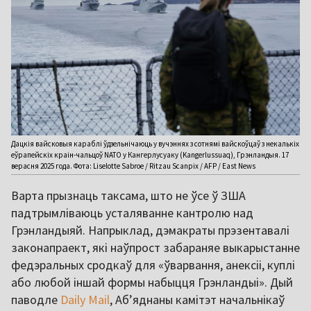
Дацкія вайсковыя караблі ўдзельнічаюць у вучэннях з сотнямі вайскоўцаў з некалькіх
еўрапейскіх краін-чальцоў NATO у Кангерлусуаку (Kangerlussuaq), Грэнландыя. 17
верасня 2025 года. Фота: Liselotte Sabroe / Ritzau Scanpix / AFP / East News
Варта прызнаць таксама, што не ўсе ў ЗША
падтрымліваюць усталяванне кантролю над
Грэнландыяй. Напрыклад, дэмакраты прэзентавалі
законапраект, які наўпрост забараняе выкарыстанне
федэральных сродкаў для «ўварвання, анексіі, куплі
або любой іншай формы набыцця Грэнландыі». Дый
паводле
Daily Mail
, Абʼяднаны камітэт начальнікаў