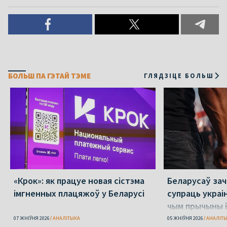
БОЛЬШ ПА ГЭТАЙ ТЭМЕ
ГЛЯДЗІЦЕ БОЛЬШ
«Крок»: як працуе новая сістэма
Беларусаў зача
імгненных плацяжоў у Беларусі
супраць украі
чым прычыны і
07 ЖНІЎНЯ 2026
АНАЛІТЫКА
05 ЖНІЎНЯ 2026
АНАЛІТ