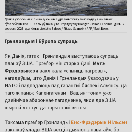
Дацкія ўзброеныя сілы на вучэннях з удзелам сотняў вайскоўцаў з некалькіх
еўрапейскіх краін – чальцоў NATO у Кангерлусуаку (Kangerlussuaq), Грэнландыя. 17
верасня 2025 года. Фота: Liselotte Sabroe / Ritzau Scanpix / AFP / East News
Грэнландыя і Еўропа супраць
Як Данія, гэтак і Грэнландыя выступаюць супраць
планаў ЗША. Прэмʼер-міністарка Даніі
Мэтэ
Фрэдэрыксэн
заклікала «спыніць пагрозы»,
нагадаўшы, што Данія і Грэнландыя ўваходзяць у
NATO і падпадаюць пад гарантыі бяспекі Альянсу. Да
таго ж паміж Капенгагенам і Вашынгтонам ужо
дзейнічае абароннае пагадненне, якое дае ЗША
шырокі доступ да тэрыторыі выспы.
Таксама прэмʼер Грэнландыі
Енс-Фрэдэрык Нільсэн
заклікаў улады ЗША весці «дыялог з павагай», бо