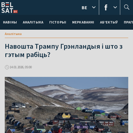
BE
НАВІНЫ
АНАЛІТЫКА
ГІСТОРЫІ
МЕРКАВАННI
АБ'ЕКТЫЎ
ПРАГ
Аналітыка
Навошта Трампу Грэнландыя і што з
гэтым рабіць?
14.01.2026, 05:00