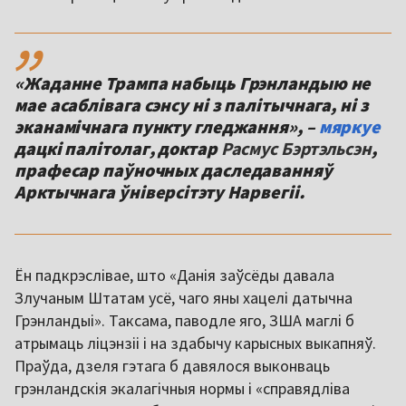
,,
«Жаданне Трампа набыць Грэнландыю не
мае асаблівага сэнсу ні з палітычнага, ні з
эканамічнага пункту гледжання», –
мяркуе
дацкі палітолаг, доктар
Расмус Бэртэльсэн
,
прафесар паўночных даследаванняў
Арктычнага ўніверсітэту Нарвегіі.
Ён падкрэслівае, што «Данія заўсёды давала
Злучаным Штатам усё, чаго яны хацелі датычна
Грэнландыі». Таксама, паводле яго, ЗША маглі б
атрымаць ліцэнзіі і на здабычу карысных выкапняў.
Праўда, дзеля гэтага б давялося выконваць
грэнландскія экалагічныя нормы і «справядліва