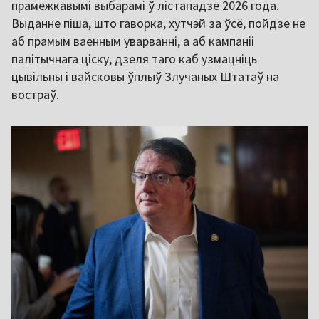
прамежкавымі выбарамі ў лістападзе 2026 года.
Выданне піша, што гаворка, хутчэй за ўсё, пойдзе не
аб прамым ваенным уварванні, а аб кампаніі
палітычнага ціску, дзеля таго каб узмацніць
цывільны і вайсковы ўплыў Злучаных Штатаў на
востраў.