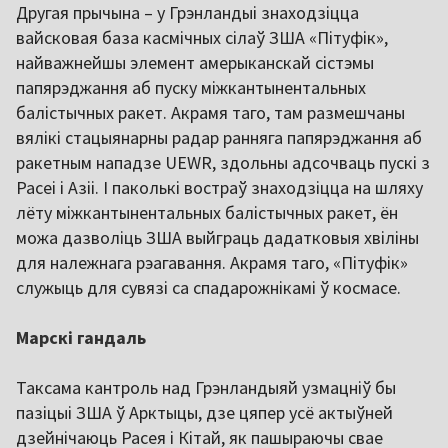
Другая прычына – у Грэнландыі знаходзіцца
вайсковая база касмічных сілаў ЗША «Пітуфік»,
найважнейшы элемент амерыканскай сістэмы
папярэджання аб пуску міжкантынентальных
балістычных ракет. Акрамя таго, там размешчаны
вялікі стацыянарны радар ранняга папярэджання аб
ракетным нападзе UEWR, здольны адсочваць пускі з
Расеі і Азіі. І паколькі востраў знаходзіцца на шляху
лёту міжкантынентальных балістычных ракет, ён
можа дазволіць ЗША выйграць дадатковыя хвіліны
для належнага рэагавання. Акрамя таго, «Пітуфік»
служыць для сувязі са спадарожнікамі ў космасе.
Марскі гандаль
Таксама кантроль над Грэнландыяй узмацніў бы
пазіцыі ЗША ў Арктыцы, дзе цяпер усё актыўней
дзейнічаюць Расея і Кітай, як пашыраючы свае