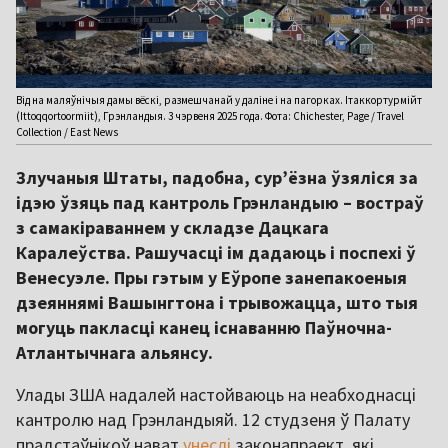
Від на маляўнічыя дамы вёскі, размешчанай у даліне і на пагорках. Ітаккортурмійт
(Ittoqqortoormiit), Грэнландыя. 3 чэрвеня 2025 года. Фота: Chichester, Page / Travel
Collection / East News
Злучаныя Штаты, падобна, сур’ёзна ўзяліся за
ідэю ўзяць пад кантроль Грэнландыю – востраў
з самакіраваннем у складзе Дацкага
Каралеўства. Рашучасці ім дадаюць і поспехі ў
Венесуэле. Пры гэтым у Еўропе занепакоеныя
дзеяннямі Вашынгтона і трывожацца, што тыя
могуць пакласці канец існаванню Паўночна-
Атлантычнага альянсу.
Улады ЗША надалей настойваюць на неабходнасці
кантролю над Грэнландыяй. 12 студзеня ў Палату
прадстаўнікоў нават
унеслі
законапраект, які