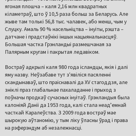
ягоная плошча – каля 2,16 млн квадратных
кіламетраў, што ў 10,5 раза больш за Беларусь. Але
жыве там толькі 56,8 тыс. чалавек, або менш, чым у
Слуцку. Амаль 90 % насельніцтва – інуіты, рэшта –
датчане і прадстаўнікі іншых нацыянальнасцяў.
Большая частка Грэнландыі размешчаная за
Палярным кругам і пакрытая ледавіком.
Востраў адкрылі каля 980 года ісландцы, якія і далі
яму назву. Неўзабаве тут з'явіліся пасяленні
скандынаваў, што праіснавалі да XV стагоддзя, але
зніклі праз глабальнае пахаладанне і прыход з
поўначы продкаў сучасных інуітаў. Грэнландыя была
калоніяй Даніі да 1953 года, калі стала неад’емнай
часткай Каралеўства. З 2009 года востраў мае
шырокую аўтаномію, у тым ліку ўласны ўрад і права
на рэферэндум аб незалежнасці.