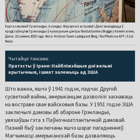
Карта з выявай Грэнландыі, Ісландыі, Фарэрскіх астравоў і Даніі знаходзіцца ў
прадстаўніцтве Грэнландыі ў культурным цэнтры Nordatlantens Brygge у Капенгагене,
Данія. 22 снежня 2025 года. Фота: Kristian Tuxen Ladegaard Berg / NurPhoto via AFP / East
News
Чытайце таксама:
Пратэсты ў Іране: Найбліжэйшыя дні вельмі
крытычныя, і шмат залежыць ад ЗША
Што важна, яшчэ ў 1941 годзе, падчас Другой
сусветнай вайны, амерыканцам дазволілі заснаваць
на востраве свае вайсковыя базы. У 1951 годзе ЗША
заключылі дамовы аб абароне Грэнландыі,
увязаўшы гэта з Паўночнаатлантычнай дамовай.
Пазней быў заключаны яшчэ шэраг пагадненняў.
Магчымасці амерыканскай базы дазваляюць