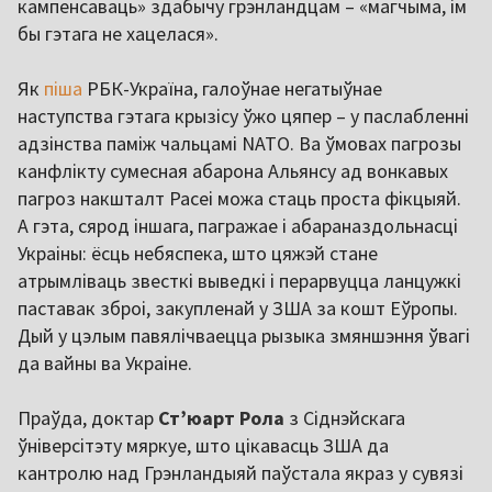
кампенсаваць» здабычу грэнландцам – «магчыма, ім
бы гэтага не хацелася».
Як
піша
РБК-Україна, галоўнае негатыўнае
наступства гэтага крызісу ўжо цяпер – у паслабленні
адзінства паміж чальцамі NATO. Ва ўмовах пагрозы
канфлікту сумесная абарона Альянсу ад вонкавых
пагроз накшталт Расеі можа стаць проста фікцыяй.
А гэта, сярод іншага, пагражае і абараназдольнасці
Украіны: ёсць небяспека, што цяжэй стане
атрымліваць звесткі выведкі і перарвуцца ланцужкі
паставак зброі, закупленай у ЗША за кошт Еўропы.
Дый у цэлым павялічваецца рызыка змяншэння ўвагі
да вайны ва Украіне.
Праўда, доктар
Ст’юарт Рола
з Сіднэйскага
ўніверсітэту мяркуе, што цікавасць ЗША да
кантролю над Грэнландыяй паўстала якраз у сувязі