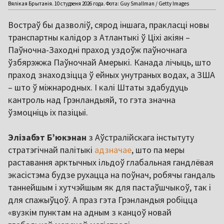
Вялікая Брытанія. 10 студзеня 2026 года. Фота: Guy Smallman / Getty Images
Востраў бы дазволіў, сярод іншага, пракласці новы
транспартны калідор з Атлантыкі ў Ціхі акіян –
Паўночна-Заходні праход уздоўж паўночнага
ўзбярэжжа Паўночнай Амерыкі. Канада лічыць, што
праход знаходзіцца ў ейных унутраных водах, а ЗША
– што ў міжнародных. І калі Штаты здабудуць
кантроль над Грэнландыяй, то гэта значна
ўзмоцніць іх пазіцыі.
Элізабэт Б’юкэнан
з Аўстралійскага інстытуту
стратэгічнай палітыкі
адзначае
, што па меры
раставання арктычных ільдоў глабальная гандлёвая
экасістэма будзе рухацца на поўнач, робячы гандаль
таннейшым і хутчэйшым як для пастаўшчыкоў, так і
для спажыўцоў. А праз гэта Грэнландыя робіцца
«вузкім пунктам на адным з канцоў новай