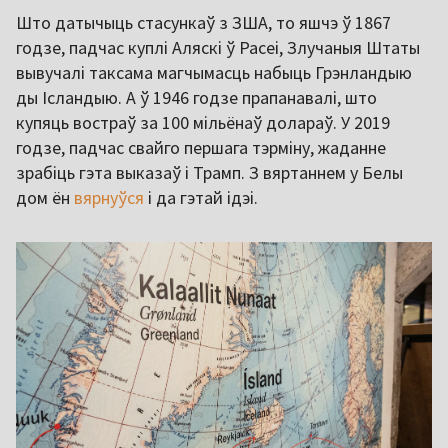
Што датычыць стасункаў з ЗША, то яшчэ ў 1867
годзе, падчас куплі Аляскі ў Расеі, Злучаныя Штаты
вывучалі таксама магчымасць набыць Грэнландыю
ды Ісландыю. А ў 1946 годзе прапанавалі, што
купяць востраў за 100 мільёнаў долараў. У 2019
годзе, падчас свайго першага тэрміну, жаданне
зрабіць гэта выказаў і Трамп. З вяртаннем у Белы
дом ён
вярнуўся
і да гэтай ідэі.