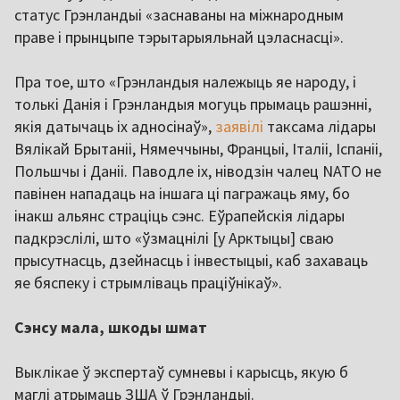
статус Грэнландыі «заснаваны на міжнародным
праве і прынцыпе тэрытарыяльнай цэласнасці».
Пра тое, што «Грэнландыя належыць яе народу, і
толькі Данія і Грэнландыя могуць прымаць рашэнні,
якія датычаць іх адносінаў»,
заявілі
таксама лідары
Вялікай Брытаніі, Нямеччыны, Францыі, Італіі, Іспаніі,
Польшчы і Даніі. Паводле іх, ніводзін чалец NATO не
павінен нападаць на іншага ці пагражаць яму, бо
інакш альянс страціць сэнс. Еўрапейскія лідары
падкрэслілі, што «ўзмацнілі [у Арктыцы] сваю
прысутнасць, дзейнасць і інвестыцыі, каб захаваць
яе бяспеку і стрымліваць праціўнікаў».
Сэнсу мала, шкоды шмат
Выклікае ў экспертаў сумневы і карысць, якую б
маглі атрымаць ЗША ў Грэнландыі.