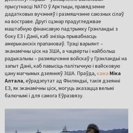
прысутнасці NATO ў Арктыцы, правядзенне
дадатковых вучэнняў і размяшчэнне саюзных сілаў
на востраве. Другі сцэнар прадугледжвае
маштабную фінансавую падтрымку Грэнландыі з
боку ЕЗ і Даніі, каб знізіць прывабнасць
амерыканскіх прапановаў. Трэці варыянт –
эканамічны ціск на ЗША, а чацвёрты і найбольш
радыкальны – размяшчэнне войскаў у Грэнландыі на
запыт Даніі, каб павысіць палітычную і вайсковую
цану магчымых дзеянняў ЗША. Праўда,
кажа
Міка
Алтала
, еўрадэпутат ад Фінляндыі, такія дзеянні
ЕЗ, як эканамічны ціск, могуць аказацца вельмі
балючымі і для самога Еўразвязу.