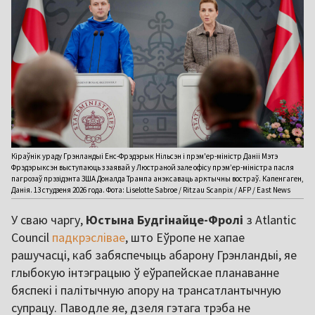
Кіраўнік ураду Грэнландыі Енс-Фрэдэрык Нільсэн і прэм'ер-міністр Даніі Мэтэ
Фрэдэрыксэн выступаюць з заявай у Люстраной зале офісу прэмʼер-міністра пасля
пагрозаў прэзідэнта ЗША Доналда Трампа анэксаваць арктычны востраў. Капенгаген,
Данія. 13 студзеня 2026 года. Фота: Liselotte Sabroe / Ritzau Scanpix / AFP / East News
У сваю чаргу,
Юстына Будгінайце-Фролі
з Atlantic
Council
падкрэслівае
, што Еўропе не хапае
рашучасці, каб забяспечыць абарону Грэнландыі, яе
глыбокую інтэграцыю ў еўрапейскае планаванне
бяспекі і палітычную апору на трансатлантычную
супрацу. Паводле яе, дзеля гэтага трэба не