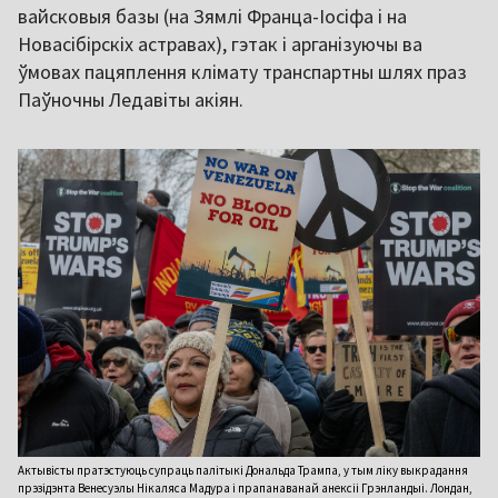
вайсковыя базы (на Зямлі Франца-Іосіфа і на
Новасібірскіх астравах), гэтак і арганізуючы ва
ўмовах пацяплення клімату транспартны шлях праз
Паўночны Ледавіты акіян.
Актывісты пратэстуюць супраць палітыкі Дональда Трампа, у тым ліку выкрадання
прэзідэнта Венесуэлы Нікаляса Мадура і прапанаванай анексіі Грэнландыі. Лондан,