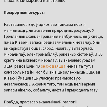
глабальнай марской магістралі».
Прыродныя рэсурсы
Раставанне льдоў адкрывае таксама новыя
магчымасці для асваення прыродных рэсурсаў. У
Грэнландыі сканцэнтраваныя найбуйнейшыя ў свеце,
па-за Кітаем, запасы рэдказямельных металаў. Яны
выкарыстоўваюцца, сярод іншага, у вытворчасці
мікрачыпаў, электрамабіляў, ракетных сістэмаў. З 50
крытычна важных мінералаў, вызначаных урадам
ЗША, радовішчы 43
знаходзяцца
менавіта тут. І
кантроль над імі мог бы знізіць залежнасць ЗША ад
Кітаю і ўмацаваць уласную прамысловую
незалежнасць. Акрамя таго, там ёсць велізарныя
запасы нікелю, кобальту, нафты і прыроднага газу.
Праўда, прафесар эканамічнай геалогіі