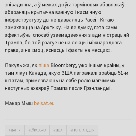
эпізадычна, а ў межах доўгатэрміновых абавязкаў
абараняць крытычна важную і касмічную
інфраструктуру ды не дазваляць Расеі і Кітаю
замахвацца на Арктыку. На яе думку, гэта самы
эфектыўны спосаб узаемадзеяння з адміністрацыяй
Трампа, бо той рэагуе не на лекцыі міжнароднага
права, а на «моц, яснасць і факты на месцах».
Пакуль жа, як
піша
Bloomberg, ужо іншыя краіны, у
тым ліку і Канада, якую ЗША пагражалі зрабіць 51-м
штатам, прымерваюць на сябе ролю магчымых
наступных ахвяраў Трампа пасля Грэнландыі.
Макар Мыш
belsat.eu
#ДАНІЯ
#ЕЎРАЗВЯЗ
#ЗША
#ГРЭНЛАНДЫЯ