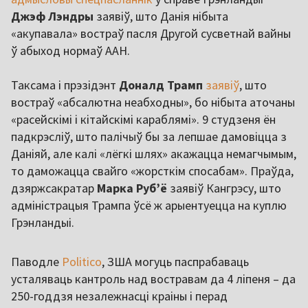
Джэф Лэндры
заявіў, што Данія нібыта
«акупавала» востраў пасля Другой сусветнай вайны
ў абыход нормаў ААН.
Таксама і прэзідэнт
Доналд Трамп
заявіў
, што
востраў «абсалютна неабходны», бо нібыта аточаны
«расейскімі і кітайскімі караблямі». 9 студзеня ён
падкрэсліў, што палічыў бы за лепшае дамовіцца з
Даніяй, але калі «лёгкі шлях» акажацца немагчымым,
то даможацца свайго «жорсткім спосабам». Праўда,
дзяржсакратар
Марка Рубʼё
заявіў Кангрэсу, што
адміністрацыя Трампа ўсё ж арыентуецца на куплю
Грэнландыі.
Паводле
Politico
, ЗША могуць паспрабаваць
усталяваць кантроль над востравам да 4 ліпеня – да
250-годдзя незалежнасці краіны і перад