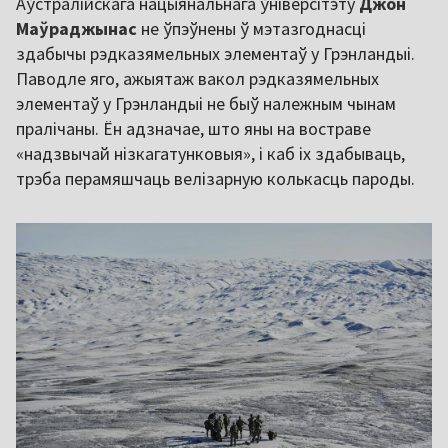
Аўстралійскага нацыянальнага ўніверсітэту
Джон
Маўраджынас
не ўпэўнены ў мэтазгоднасці
здабычы рэдказямельных элементаў у Грэнландыі.
Паводле яго, ажыятаж вакол рэдказямельных
элементаў у Грэнландыі не быў належным чынам
пралічаны. Ён адзначае, што яны на востраве
«надзвычай нізкагатунковыя», і каб іх здабываць,
трэба перамяшчаць велізарную колькасць пароды.