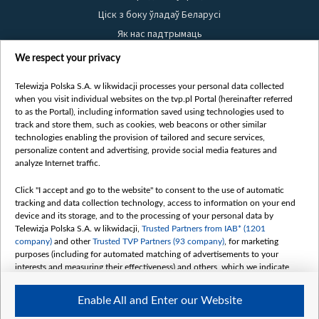
Ціск з боку ўладаў Беларусі
Як нас падтрымаць
Правілы выкарыстання матэрыялаў
We respect your privacy
Інфармацыя аб адпраўніку
Telewizja Polska S.A. w likwidacji processes your personal data collected
Бяспека
when you visit individual websites on the tvp.pl Portal (hereinafter referred
Youtube
to as the Portal), including information saved using technologies used to
track and store them, such as cookies, web beacons or other similar
Белсат news
technologies enabling the provision of tailored and secure services,
personalize content and advertising, provide social media features and
Белсат Shorts
analyze Internet traffic.
Белсат Life
Жэстачайшы мульт
Click "I accept and go to the website" to consent to the use of automatic
tracking and data collection technology, access to information on your end
Belsat English
device and its storage, and to the processing of your personal data by
Biełsat PL
Telewizja Polska S.A. w likwidacji,
Trusted Partners from IAB* (1201
company)
and other
Trusted TVP Partners (93 company)
, for marketing
Белсат Now
purposes (including for automated matching of advertisements to your
Белсат History
interests and measuring their effectiveness) and others, which we indicate
below.
Белсат Music
Enable All and Enter our Website
Белсат Doc
The purposes of processing your data by TVP S.A. w likwidacji are as
follows: