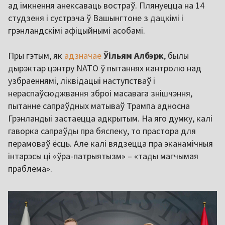
ад імкнення анексаваць востраў. Плянуецца на 14
студзеня і сустрэча ў Вашынгтоне з дацкімі і
грэнландскімі афіцыйнымі асобамі.
Пры гэтым, як
адзначае
Ўільям Албэрк
, былы
дырэктар цэнтру NATO ў пытаннях кантролю над
узбраеннямі, ліквідацыі наступстваў і
нераспаўсюджвання зброі масавага знішчэння,
пытанне сапраўдных матываў Трампа адносна
Грэнландыі застаецца адкрытым. На яго думку, калі
гаворка сапраўды пра бяспеку, то прастора для
перамоваў ёсць. Але калі вядзецца пра эканамічныя
інтарэсы ці «ўра-патрыятызм» – «тады магчымая
праблема».