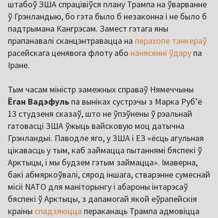
штабоў ЗША спрацівіўся плану Трампа на ўварванне
ў Грэнландыю, бо гэта было б незаконна і не было б
падтрымана Кангрэсам. Замест гэтага яны
прапанавалі сканцэнтравацца на
перахопе танкераў
расейскага ценявога флоту або
нанясенні ўдару
па
Іране.
Тым часам міністр замежных справаў Нямеччыны
Ёган Вадэфуль
па выніках сустрэчы з Марка Руб’ё
13 студзеня сказаў, што не ўпэўнены ў рэальнай
гатовасці ЗША ўжыць вайсковую моц датычна
Грэнландыі. Паводле яго, у ЗША і ЕЗ «ёсць агульная
цікавасць у тым, каб займацца пытаннямі бяспекі ў
Арктыцы, і мы будзем гэтым займацца». Імаверна,
бакі абмяркоўвалі, сярод іншага, стварэнне сумеснай
місіі NATO для маніторынгу і абароны інтарэсаў
бяспекі ў Арктыцы, з дапамогай якой еўрапейскія
краіны
спадзяюцца
пераканаць Трампа адмовіцца