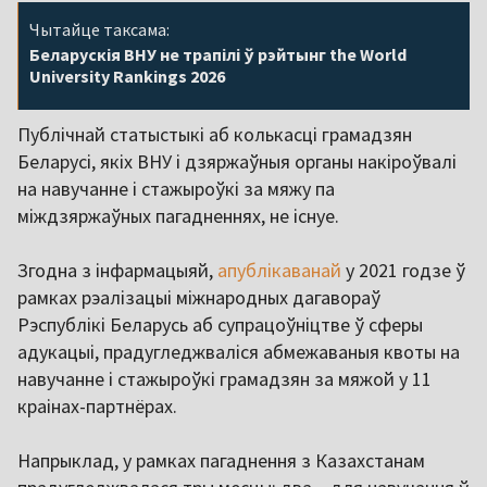
Чытайце таксама:
Беларускія ВНУ не трапілі ў рэйтынг the World
University Rankings 2026
Публічнай статыстыкі аб колькасці грамадзян
Беларусі, якіх ВНУ і дзяржаўныя органы накіроўвалі
на навучанне і стажыроўкі за мяжу па
міждзяржаўных пагадненнях, не існуе.
Згодна з інфармацыяй,
апублікаванай
у 2021 годзе ў
рамках рэалізацыі міжнародных дагавораў
Рэспублікі Беларусь аб супрацоўніцтве ў сферы
адукацыі, прадугледжваліся абмежаваныя квоты на
навучанне і стажыроўкі грамадзян за мяжой у 11
краінах-партнёрах.
Напрыклад, у рамках пагаднення з Казахстанам