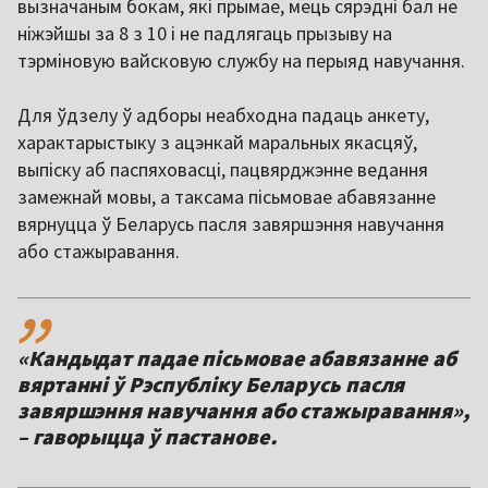
вызначаным бокам, які прымае, мець сярэдні бал не
ніжэйшы за 8 з 10 і не падлягаць прызыву на
тэрміновую вайсковую службу на перыяд навучання.
Для ўдзелу ў адборы неабходна падаць анкету,
характарыстыку з ацэнкай маральных якасцяў,
выпіску аб паспяховасці, пацвярджэнне ведання
замежнай мовы, а таксама пісьмовае абавязанне
вярнуцца ў Беларусь пасля завяршэння навучання
або стажыравання.
,,
«Кандыдат падае пісьмовае абавязанне аб
вяртанні ў Рэспубліку Беларусь пасля
завяршэння навучання або стажыравання»,
– гаворыцца ў пастанове.