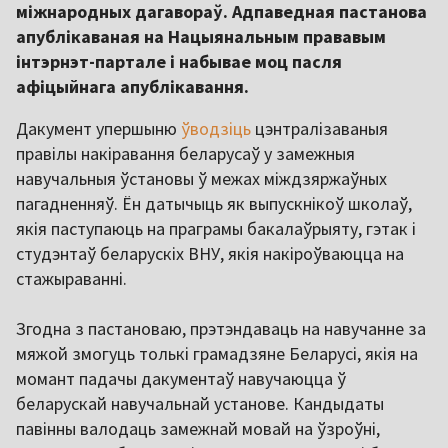
міжнародных дагавораў. Адпаведная пастанова
апублікаваная на Нацыянальным прававым
інтэрнэт-партале і набывае моц пасля
афіцыйнага апублікавання.
Дакумент упершыню
ўводзіць
цэнтралізаваныя
правілы накіравання беларусаў у замежныя
навучальныя ўстановы ў межах міждзяржаўных
пагадненняў. Ён датычыць як выпускнікоў школаў,
якія паступаюць на праграмы бакалаўрыяту, гэтак і
студэнтаў беларускіх ВНУ, якія накіроўваюцца на
стажыраванні.
Згодна з пастановаю, прэтэндаваць на навучанне за
мяжой змогуць толькі грамадзяне Беларусі, якія на
момант падачы дакументаў навучаюцца ў
беларускай навучальнай установе. Кандыдаты
павінны валодаць замежнай мовай на ўзроўні,