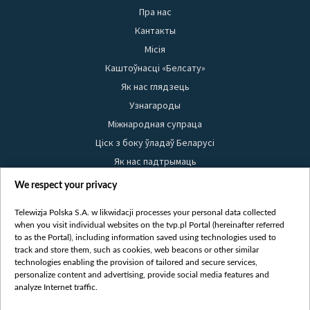
Пра нас
Кантакты
Місія
Каштоўнасці «Белсату»
Як нас глядзець
Узнагароды
Міжнародная супраца
Ціск з боку ўладаў Беларусі
Як нас падтрымаць
Правілы выкарыстання матэрыялаў
We respect your privacy
Інфармацыя аб адпраўніку
Telewizja Polska S.A. w likwidacji processes your personal data collected
Бяспека
when you visit individual websites on the tvp.pl Portal (hereinafter referred
Youtube
to as the Portal), including information saved using technologies used to
track and store them, such as cookies, web beacons or other similar
Белсат news
technologies enabling the provision of tailored and secure services,
personalize content and advertising, provide social media features and
Белсат Shorts
analyze Internet traffic.
Белсат Life