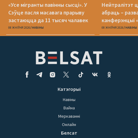
«Усе мігранты павінны сысці». У
Нейтралітэт ц
Сэўце пасля масавага прарыву
абраць – разв
застаюцца да 11 тысяч чалавек
канферэнцыі 
08 ЖНІЎНЯ 2026
НАВІНЫ
08 ЖНІЎНЯ 2026
НАВІНЫ
Катэгорыі
Навіны
Вайна
Меркаванні
Онлайн
Белсат