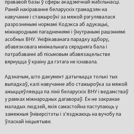
прававой базы ў сферы акадэмічнай мабільнасці.
Раней накіраванне беларускіх грамадзян на
навучанне і стажыроўкі за мяжой рэгулявалася
разрозненымі нормамі Кодэкса аб адукацыі,
міжнароднымі пагадненнямі і ўнутранымі рашэннямі
асобных ВНУ. Уніфікаванага парадку адбору,
абавязковага мінімальнага сярэдняга бала і
патрабаванні аб пісьмовым абавязацельстве
вярнуцца ў краіну да гэтага не існавала.
Адзначым, што дакумент датычыцца толькі тых
выпадкаў, калі навучанне або стажыроўка за мяжой
ажыццяўляецца па лініі беларускіх ВНУ і ведамстваў
у рамках міжнародных дагавораў. Ён не закранае
маладых людзей, якія самастойна паступаюць у
замежныя ўніверсітэты і з'язджаюць на вучобу па
ўласнай ініцыятыве.