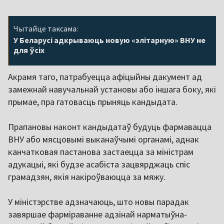
Чытайце таксама:
У Беларусі адкрываюць новую «элітарную» ВНУ не
для ўсіх
Акрамя таго, патрабуецца афіцыйны дакумент ад
замежнай навучальнай установы або іншага боку, які
прымае, пра гатовасць прыняць кандыдата.
Прапановы наконт кандыдатаў будуць фармавацца
ВНУ або мясцовымі выканаўчымі органамі, аднак
канчатковая пастанова застаецца за міністрам
адукацыі, які будзе асабіста зацвярджаць спіс
грамадзян, якія накіроўваюцца за мяжу.
У міністэрстве адзначаюць, што новы парадак
завяршае фарміраванне адзінай нарматыўна-