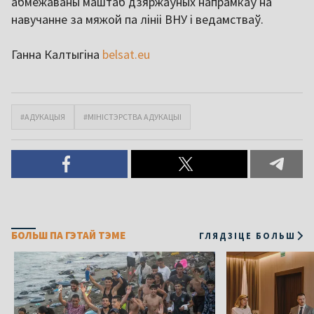
абмежаваны маштаб дзяржаўных напрамкаў на
навучанне за мяжой па лініі ВНУ і ведамстваў.
Ганна Калтыгіна
belsat.eu
#АДУКАЦЫЯ
#МІНІСТЭРСТВА АДУКАЦЫІ
БОЛЬШ ПА ГЭТАЙ ТЭМЕ
ГЛЯДЗІЦЕ БОЛЬШ