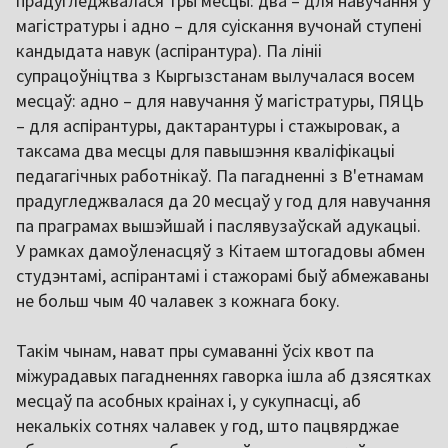
прадугледжвалася тры месцы: два – для навучання ў
магістратуры і адно – для суіскання вучонай ступені
кандыдата навук (аспірантура). Па лініі
супрацоўніцтва з Кыргызстанам вылучалася восем
месцаў: адно – для навучання ў магістратуры, ПЯЦЬ
– для аспірантуры, дактарантуры і стажыровак, а
таксама два месцы для павышэння кваліфікацыі
педагагічных работнікаў. Па пагадненні з В'етнамам
прадугледжвалася да 20 месцаў у год для навучання
па праграмах вышэйшай і паслявузаўскай адукацыі.
У рамках дамоўленасцяў з Кітаем штогадовы абмен
студэнтамі, аспірантамі і стажорамі быў абмежаваны
не больш чым 40 чалавек з кожнага боку.
Такім чынам, нават пры сумаванні ўсіх квот па
міжурадавых пагадненнях гаворка ішла аб дзясятках
месцаў па асобных краінах і, у сукупнасці, аб
некалькіх сотнях чалавек у год, што пацвярджае