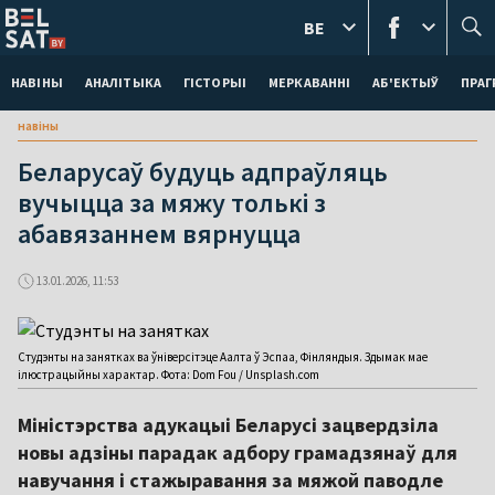
BE
НАВІНЫ
АНАЛІТЫКА
ГІСТОРЫІ
МЕРКАВАННI
АБ'ЕКТЫЎ
ПРАГ
навіны
Беларусаў будуць адпраўляць
вучыцца за мяжу толькі з
абавязаннем вярнуцца
13.01.2026, 11:53
Студэнты на занятках ва ўніверсітэце Аалта ў Эспаа, Фінляндыя. Здымак мае
ілюстрацыйны характар. Фота: Dom Fou / Unsplash.com
Міністэрства адукацыі Беларусі зацвердзіла
новы адзіны парадак адбору грамадзянаў для
навучання і стажыравання за мяжой паводле