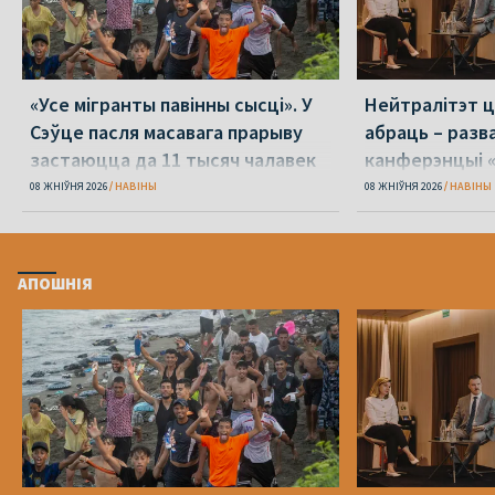
«Усе мігранты павінны сысці». У
Нейтралітэт ц
Сэўце пасля масавага прарыву
абраць – разв
застаюцца да 11 тысяч чалавек
канферэнцыі 
08 ЖНІЎНЯ 2026
НАВІНЫ
08 ЖНІЎНЯ 2026
НАВІНЫ
АПОШНІЯ