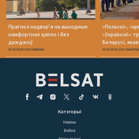
Прагноз надвор'я на выходныя:
«Польскі», «ар
камфортнае цяпло і без
«ўкраінскі»: 
дажджоў
Беларусі, яка
08 ЖНІЎНЯ 2026
НАВІНЫ
08 ЖНІЎНЯ 2026
АНАЛІТ
Катэгорыі
Навіны
Вайна
Меркаванні