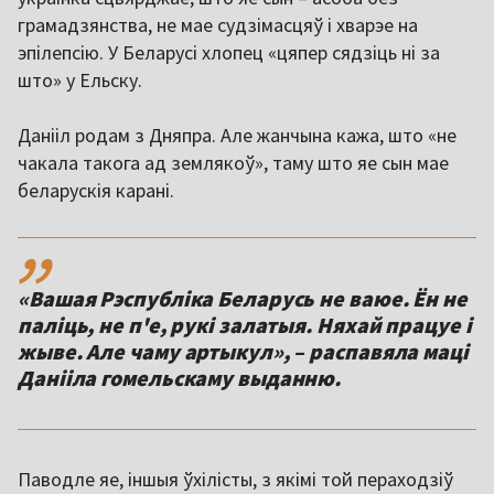
грамадзянства, не мае судзімасцяў і хварэе на
эпілепсію. У Беларусі хлопец «цяпер сядзіць ні за
што» у Ельску.
Данііл родам з Дняпра. Але жанчына кажа, што «не
чакала такога ад землякоў», таму што яе сын мае
беларускія карані.
,,
«Вашая Рэспубліка Беларусь не ваюе. Ён не
паліць, не п'е, рукі залатыя. Няхай працуе і
жыве. Але чаму артыкул», – распавяла маці
Данііла гомельскаму выданню.
Паводле яе, іншыя ўхілісты, з якімі той пераходзіў