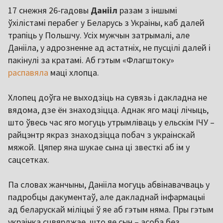
17 снежня 26-гадовы
Данііл
разам з іншымі
ўхілістамі перабег у Беларусь з Украіны, каб далей
трапіць у Польшчу. Усіх мужчын затрымалі, але
Данііла, у адрозненне ад астатніх, не пусцілі далей і
пакінулі за кратамі. Аб гэтым «Флагштоку»
распавяла
маці хлопца.
Хлопец доўга не выходзіць на сувязь і дакладна не
вядома, дзе ён знаходзіцца. Аднак яго маці лічыць,
што ўвесь час яго могуць утрымліваць у ельскім ІЧУ –
райцэнтр якраз знаходзіцца побач з украінскай
мяжой. Цяпер яна шукае сына ці звесткі аб ім у
сацсетках.
Па словах жанчыны, Данііла могуць абвінавачваць у
падробцы дакументаў, але дакладнай інфармацыі
ад беларускай міліцыі ў яе аб гэтым няма. Пры гэтым
украінка сцвярджае, што яе сын – асоба без