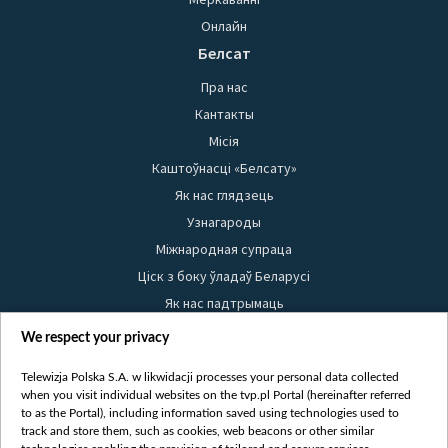
Онлайн
Белсат
Пра нас
Кантакты
Місія
Каштоўнасці «Белсату»
Як нас глядзець
Узнагароды
Міжнародная супраца
Ціск з боку ўладаў Беларусі
Як нас падтрымаць
Правілы выкарыстання матэрыялаў
We respect your privacy
Інфармацыя аб адпраўніку
Telewizja Polska S.A. w likwidacji processes your personal data collected
Бяспека
when you visit individual websites on the tvp.pl Portal (hereinafter referred
Youtube
to as the Portal), including information saved using technologies used to
track and store them, such as cookies, web beacons or other similar
Белсат news