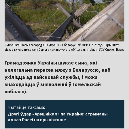
Супрацьтанкавыя загароды на украінска-беларускай мяжы, 2023 год. Скрыншот
відэа з тэлеграм-каналу былога камандуючага Аб'яднанымі сіламі УСУ Сяргея Наева
Грамадзянка Украіны шукае сына, які
нелегальна перасек мяжу з Беларуссю, каб
ухіліцца ад вайсковай службы, і можа
знаходзіцца ў зняволенні ў Гомельскай
вобласці.
Чытайце таксама:
Другі ўдар «Арэшнікам» па Украіне: стрыманы
адказ Расеі на прыніжэнне