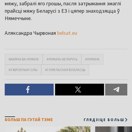
мяжу, забралі яго грошы, пасля затрымання змаглі
прайсці мяжу Беларусі з ЕЗ і цяпер знаходзяцца ў
Нямеччыне.
Аляксандра Чырвоная
belsat.eu
#ВАЙНА ВА УКРАІНЕ
#УКРАІНА-БЕЛАРУСЬ
#УКРАІНА
#УЗБРОЕНЫЯ СІЛЫ
#ГОМЕЛЬСКАЯ ВОБЛАСЦЬ
БОЛЬШ ПА ГЭТАЙ ТЭМЕ
ГЛЯДЗІЦЕ БОЛЬШ