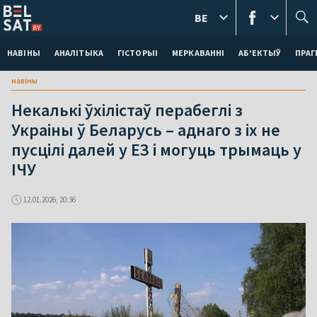
BE
НАВІНЫ
АНАЛІТЫКА
ГІСТОРЫІ
МЕРКАВАННI
АБ'ЕКТЫЎ
ПРАГ
навіны
Некалькі ўхілістаў перабеглі з
Украіны ў Беларусь – аднаго з іх не
пусцілі далей у ЕЗ і могуць трымаць у
ІЧУ
12.01.2026, 20:36