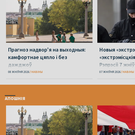
Прагноз надвор'я на выходныя:
Новыя «экстрэ
камфортнае цяпло і без
«экстрэмісцкі
дажджоў
Рэпрэсіі 7 жні
08 ЖНІЎНЯ 2026
НАВІНЫ
07 ЖНІЎНЯ 2026
НАВІНЫ
АПОШНІЯ