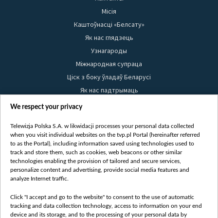
Місія
Каштоўнасці «Белсату»
Як нас глядзець
Узнагароды
Міжнародная супраца
Ціск з боку ўладаў Беларусі
Як нас падтрымаць
Правілы выкарыстання матэрыялаў
We respect your privacy
Інфармацыя аб адпраўніку
Telewizja Polska S.A. w likwidacji processes your personal data collected
Бяспека
when you visit individual websites on the tvp.pl Portal (hereinafter referred
Youtube
to as the Portal), including information saved using technologies used to
track and store them, such as cookies, web beacons or other similar
Белсат news
technologies enabling the provision of tailored and secure services,
personalize content and advertising, provide social media features and
Белсат Shorts
analyze Internet traffic.
Белсат Life
Жэстачайшы мульт
Click "I accept and go to the website" to consent to the use of automatic
tracking and data collection technology, access to information on your end
Belsat English
device and its storage, and to the processing of your personal data by