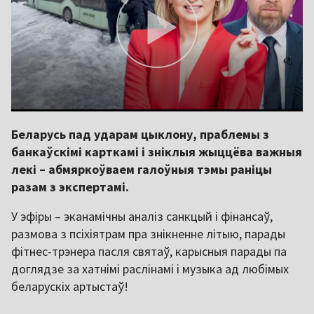
Беларусь пад ударам цыклону, праблемы з
банкаўскімі карткамі і зніклыя жыццёва важныя
лекі – абмяркоўваем галоўныя тэмы раніцы
разам з экспертамі.
У эфіры – эканамічны аналіз санкцый і фінансаў,
размова з псіхіятрам пра знікненне літыю, парады
фітнес-трэнера пасля святаў, карысныя парады па
доглядзе за хатнімі раслінамі і музыка ад любімых
беларускіх артыстаў!