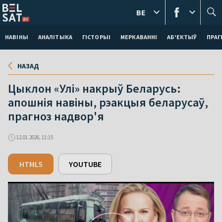
BE
НАВІНЫ
АНАЛІТЫКА
ГІСТОРЫІ
МЕРКАВАННI
АБ'ЕКТЫЎ
ПРАГ
НАЗАД
Цыклон «Улі» накрыў Беларусь:
апошнія навіны, рэакцыя беларусаў,
прагноз надвор'я
12.01.2026, 11:15
HTML5
YOUTUBE