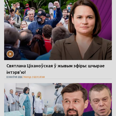
Святлана Ціханоўская ў жывым эфіры: шчырае
інтэрв'ю!
03 ЖНІЎНЯ 2026
РАНІЦА З БЕЛСАТАМ