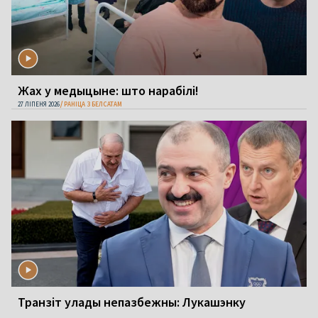
Жах у медыцыне: што нарабілі!
27 ЛІПЕНЯ 2026
РАНІЦА З БЕЛСАТАМ
Транзіт улады непазбежны: Лукашэнку