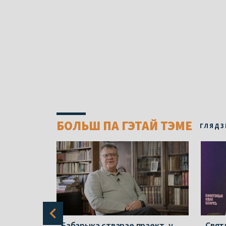
БОЛЬШ ПА ГЭТАЙ ТЭМЕ
ГЛЯДЗ
ўцам
Бабарыка стварае праект, у
Свят