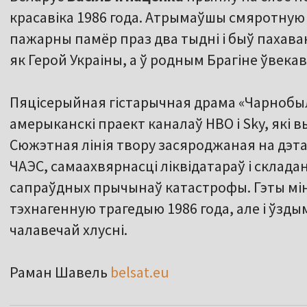
красавіка 1986 года. Атрымаўшы смяротную 
пажарны памёр праз два тыдні і быў пахава
як Герой Украіны, а ў родным Брагіне ўвека
Пяцісерыйная гістарычная драма «Чарнобыл
амерыканскі праект каналаў HBO і Sky, які в
Сюжэтная лінія твору засяроджаная на дэта
ЧАЭС, самаахвярнасці ліквідатараў і склад
сапраўдных прычынаў катастрофы. Гэты мін
тэхнагенную трагедыю 1986 года, але і ўзды
чалавечай хлусні.
Раман Шавель
belsat.eu