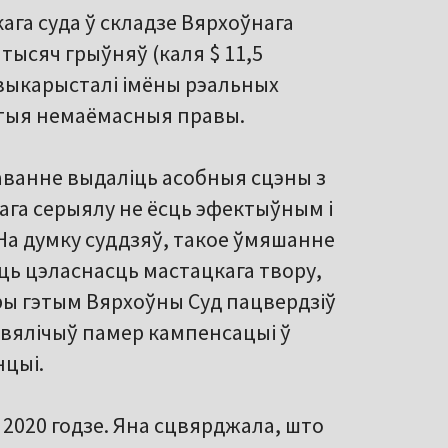
га суда ў складзе Вярхоўнага
 тысяч грыўняў (каля $ 11,5
 выкарысталі імёны рэальных
істыя немаёмасныя правы.
аванне выдаліць асобныя сцэны з
ага серыялу не ёсць эфектыўным і
а думку суддзяў, такое ўмяшанне
іць цэласнасць мастацкага твору,
ры гэтым Вярхоўны Суд пацвердзіў
авялічыў памер кампенсацыі ў
нцыі.
 2020 годзе. Яна сцвярджала, што