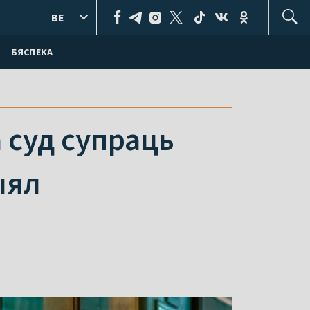
BE
БЯСПЕКА
 суд супраць
ыял