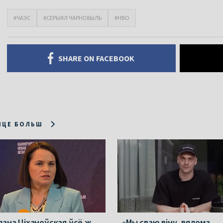
#ЧАЭС
#СЕРЫЯЛ ЧАРНОБЫЛЬ
#HBO
SHARE ON FACEBOOK
ІЦЕ БОЛЬШ
лана Ціханоўская ўсё ж
«Мы сваю віну, вядома,