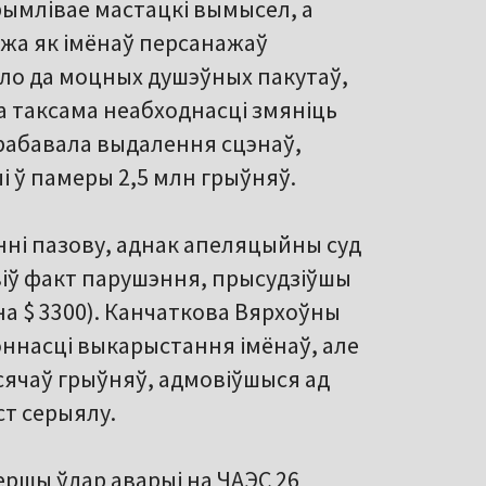
рымлівае мастацкі вымысел, а
ужа як імёнаў персанажаў
яло да моцных душэўных пакутаў,
 а таксама неабходнасці змяніць
рабавала выдалення сцэнаў,
 ў памеры 2,5 млн грыўняў.
нні пазову, аднак апеляцыйны суд
віў факт парушэння, прысудзіўшы
а $ 3300). Канчаткова Вярхоўны
коннасці выкарыстання імёнаў, але
сячаў грыўняў, адмовіўшыся ад
ст серыялу.
ершы ўдар аварыі на ЧАЭС 26