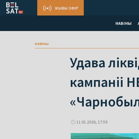
ЖЫВЫ ЭФІР
НАВІНЫ
навіны
Удава лікв
кампаніі H
«Чарнобы
11.01.2026, 17:59