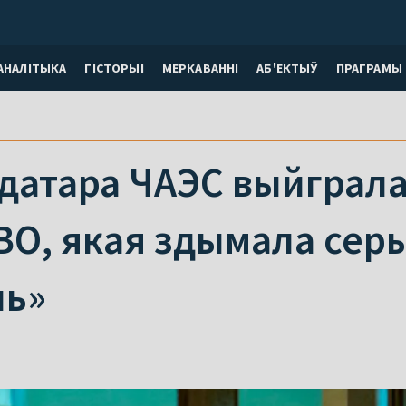
АНАЛІТЫКА
ГІСТОРЫІ
МЕРКАВАННI
АБ'ЕКТЫЎ
ПРАГРАМЫ
ідатара ЧАЭС выйграла
BO, якая здымала сер
ль»