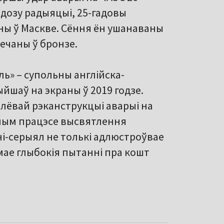
дозу радыяцыі, 25-гадовы
ны ў Маскве. Сёння ён ушанаваны
вечаны ў бронзе.
ь» – супольны англійска-
ыйшаў на экраны ў 2019 годзе.
лёвай рэканструкцыі аварыі на
аным працэсе высвятлення
і-серыял не толькі адлюстроўвае
мае глыбокія пытанні пра кошт