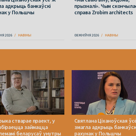
ла адкрыць банкаўскі
прызналі». Чым скончыла
нак у Польшчы
справа Zrobim architects
НЯ 2026
НАВІНЫ
08 ЖНІЎНЯ 2026
НАВІНЫ
рыка стварае праект, у
Святлана Ціханоўская ўс
 збіраецца займацца
змагла адкрыць банкаўск
лемамі беларусаў унутры
рахунак у Польшчы