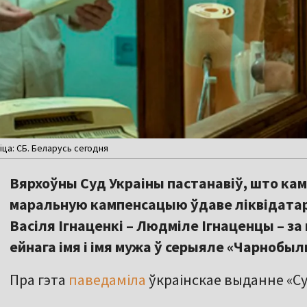
ца: СБ. Беларусь сегодня
Вярхоўны Суд Украіны пастанавіў, што ка
маральную кампенсацыю ўдаве ліквідатар
Васіля Ігнаценкі – Людміле Ігнаценцы – з
ейнага імя і імя мужа ў серыяле «Чарнобыл
Пра гэта
паведаміла
ўкраінскае выданне «С