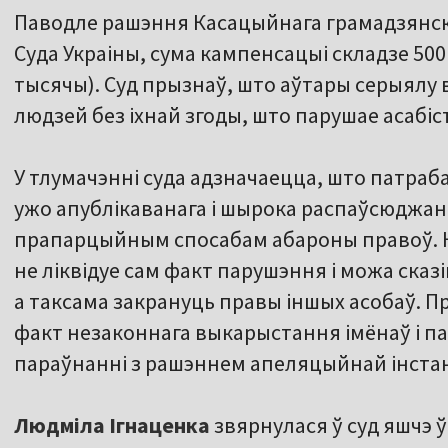
Паводле рашэння Касацыйнага грамадзянска
Суда Украіны, сума кампенсацыі складзе 500
тысячы). Суд прызнаў, што аўтары серыялу
людзей без іхнай згоды, што парушае асаб
У тлумачэнні суда адзначаецца, што патраб
ужо апублікаванага і шырока распаўсюджан
прапарцыйным спосабам абароны правоў. Н
не ліквідуе сам факт парушэння і можа сказ
а таксама закрануць правы іншых асобаў. П
факт незаконнага выкарыстання імёнаў і п
параўнанні з рашэннем апеляцыйнай інста
Людміла Ігнаценка
звярнулася ў суд яшчэ ў