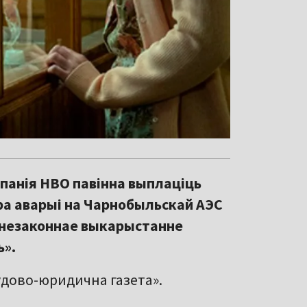
мпанія HBO павінна выплаціць
а аварыі на Чарнобыльскай АЭС
а незаконнае выкарыстанне
ь».
удово-юридична газета».