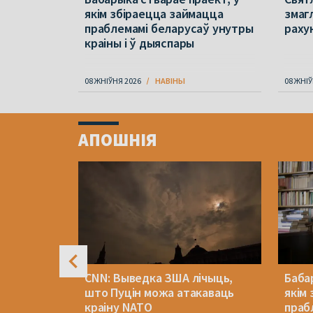
ыклаў –
якім збіраецца займацца
змаг
юць з
праблемамі беларусаў унутры
раху
краіны і ў дыяспары
08 ЖНІЎНЯ 2026
НАВІНЫ
08 ЖНІЎ
Item
1
АПОШНІЯ
of
4
е пра
CNN: Выведка ЗША лічыць,
Баба
рт пра
што Пуцін можа атакаваць
якім
для вёсак
краіну NATO
праб