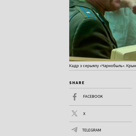
Кадр з серыялу «Чарнобыль». Крыні
SHARE
FACEBOOK
X
TELEGRAM