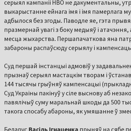
серыял кампаніі HBO не дакументальны, ут
выкарыстанне ейнага імя і імя памерлага м
адбылося без згоды. Паводле яе, гэта прыв
празмернай увагі з боку медыяў і атачэння,
месца жыхарства. Першапачаткова яна пат
забароны распаўсюду серыялу і кампенсацыі
Суд першай інстанцыі адмовіў у задавальне
прызнаў серыял мастацкім творам і ўстана
144 тысячы грыўняў кампенсацыі (прыкладн
Суд Украіны пакінуў у сіле выснову аб неза
павялічыў суму маральнай шкоды да 500 ты
такога спосабу абароны, як умяшанне ў зме
Беларус
Васіль Ігнаценка
прыняў на сябе п