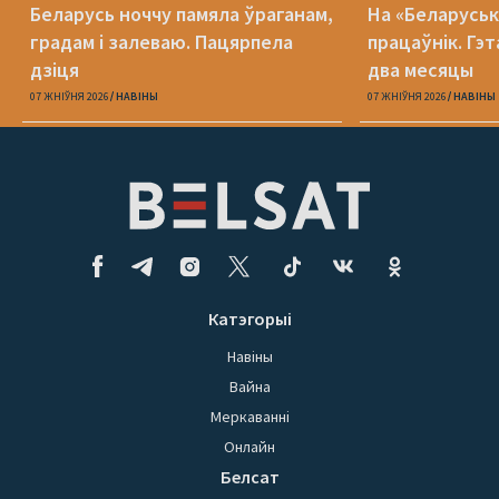
Беларусь ноччу памяла ўраганам,
На «Беларуська
градам і залеваю. Пацярпела
працаўнік. Гэт
дзіця
два месяцы
07 ЖНІЎНЯ 2026
НАВІНЫ
07 ЖНІЎНЯ 2026
НАВІНЫ
Катэгорыі
Навіны
Вайна
Меркаванні
Онлайн
Белсат