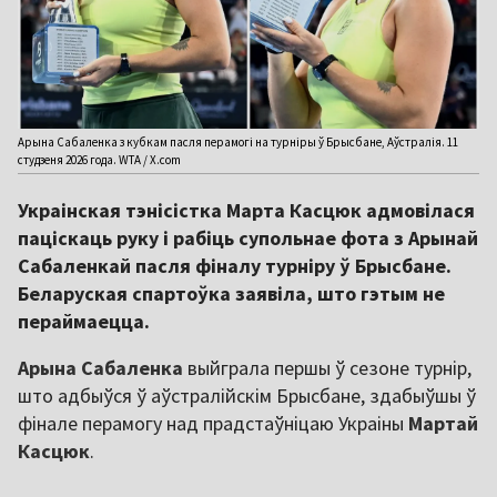
Арына Сабаленка з кубкам пасля перамогі на турніры ў Брысбане, Аўстралія. 11
студзеня 2026 года. WTA / X.com
Украінская тэнісістка Марта Касцюк адмовілася
паціскаць руку і рабіць супольнае фота з Арынай
Сабаленкай пасля фіналу турніру ў Брысбане.
Беларуская спартоўка заявіла, што гэтым не
пераймаецца.
Арына
Сабаленка
выйграла першы ў сезоне турнір,
што адбыўся ў аўстралійскім Брысбане, здабыўшы ў
фінале перамогу над прадстаўніцаю Украіны
Мартай
Касцюк
.