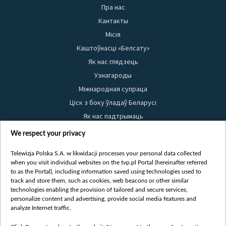
Пра нас
Кантакты
Місія
Каштоўнасці «Белсату»
Як нас глядзець
Узнагароды
Міжнародная супраца
Ціск з боку ўладаў Беларусі
Як нас падтрымаць
Правілы выкарыстання матэрыялаў
We respect your privacy
Інфармацыя аб адпраўніку
Telewizja Polska S.A. w likwidacji processes your personal data collected
Бяспека
when you visit individual websites on the tvp.pl Portal (hereinafter referred
Youtube
to as the Portal), including information saved using technologies used to
track and store them, such as cookies, web beacons or other similar
Белсат news
technologies enabling the provision of tailored and secure services,
personalize content and advertising, provide social media features and
Белсат Shorts
analyze Internet traffic.
Белсат Life