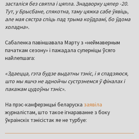
засталіся без святла і цяпла. Знадворку цяпер -20.
Тут, у Брысбане, спякотна, таму цяжка сабе ўявіць,
але мая сястра спіць пад трыма коўдрамі, бо ўдома
холадна».
Сабаленка павіншавала Марту з «неймаверным
пачаткам сезону» і пажадала суперніцы ўсяго
найлепшага:
«Здаецца, гэта будзе выдатны тэніс, і я спадзяюся,
што мы яшчэ не аднойчы сустрэнемся ў фіналах і
пакажам цудоўны тэніс».
На прэс-канферэнцыі беларуска
заявіла
журналістам, што такое ігнараванне з боку
ўкраінскіх тэнісістак яе не турбуе:
,,