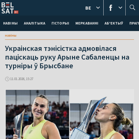
BE
НАВІНЫ
АНАЛІТЫКА
ГІСТОРЫІ
МЕРКАВАННI
АБ'ЕКТЫЎ
ПРАГ
навіны
Украінская тэнісістка адмовілася
паціскаць руку Арыне Сабаленцы на
турніры ў Брысбане
11.01.2026, 15:27