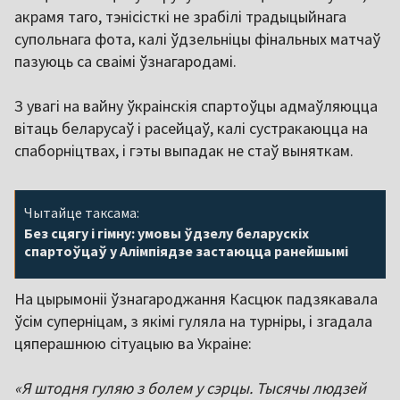
акрамя таго, тэнісісткі не зрабілі традыцыйнага
супольнага фота, калі ўдзельніцы фінальных матчаў
пазуюць са сваімі ўзнагародамі.
З увагі на вайну ўкраінскія спартоўцы адмаўляюцца
вітаць беларусаў і расейцаў, калі сустракаюцца на
спаборніцтвах, і гэты выпадак не стаў выняткам.
Чытайце таксама:
Без сцягу і гімну: умовы ўдзелу беларускіх
спартоўцаў у Алімпіядзе застаюцца ранейшымі
На цырымоніі ўзнагароджання Касцюк падзякавала
ўсім суперніцам, з якімі гуляла на турніры, і згадала
цяперашнюю сітуацыю ва Украіне:
«Я штодня гуляю з болем у сэрцы. Тысячы людзей