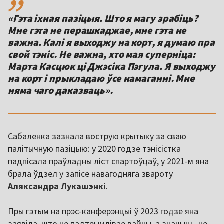
«Гэта іхная пазіцыя. Што я магу зрабіць?
Мне гэта не перашкаджае, мне гэта не
важна. Калі я выходжу на корт, я думаю пра
свой тэніс. Не важна, хто мая суперніца:
Марта Касцюк ці Джэсіка Пэгула. Я выходжу
на корт і прыкладаю ўсе намаганні. Мне
няма чаго даказваць».
Сабаленка зазнала вострую крытыку за сваю
палітычную пазіцыю: у 2020 годзе тэнісістка
падпісала праўладны ліст спартоўцаў, у 2021-м яна
брала ўдзел у запісе навагодняга звароту
Аляксандра
Лукашэнкі
.
Пры гэтым на прэс-канферэнцыі ў 2023 годзе яна
заявіла, што не падтрымлівае вайны, а значыць, не