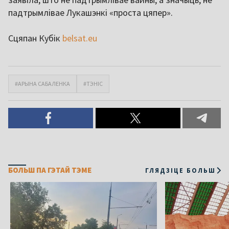
падтрымлівае Лукашэнкі «проста цяпер».
Сцяпан Кубік
belsat.eu
#АРЫНА САБАЛЕНКА
#ТЭНІС
БОЛЬШ ПА ГЭТАЙ ТЭМЕ
ГЛЯДЗІЦЕ БОЛЬШ