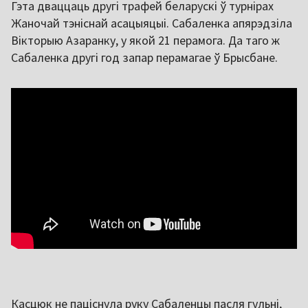
Гэта дваццаць другі трафей беларускі ў турнірах
Жаночай тэніснай асацыяцыі. Сабаленка апярэдзіла
Вікторыю Азаранку, у якой 21 перамога. Да таго ж
Сабаленка другі год запар перамагае ў Брысбане.
Касцюк не паціснула руку Сабаленцы пасля гульні,