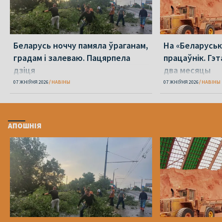
Беларусь ноччу памяла ўраганам,
На «Беларуська
градам і залеваю. Пацярпела
працаўнік. Гэт
дзіця
два месяцы
07 ЖНІЎНЯ 2026
НАВІНЫ
07 ЖНІЎНЯ 2026
НАВІНЫ
АПОШНІЯ