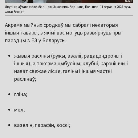
Людзі на аўтавакзале «Варшава Заходняя». Варшава, Польшча. 11 верасня 2025 года.
Фота: Белсат
Акрамя мыйных сродкаў мы сабралі некаторыя
іншыя тавары, з якімі вас могуць развярнуць пры
паездцы з ЕЗ у Беларусь:
жывыя расліны (ружы, азаліі, рададэндроны і
іншыя), а таксама цыбуліны, клубні, карэнішчы і
нават свежае лісце, галіны і іншыя часткі
раслінаў;
гліна;
мел;
вазелін, парафін, воскі;