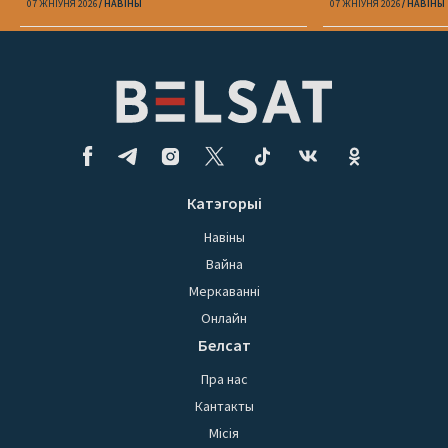
абароне
07 ЖНІЎНЯ 2026
НАВІНЫ
07 ЖНІЎНЯ 2026
НАВІНЫ
Катэгорыі
Навіны
Вайна
Меркаванні
Онлайн
Белсат
Пра нас
Кантакты
Місія