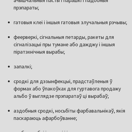
ачышчальныя пасты і парашкі і падобныя
прэпараты;
гатовыя клеі і іншыя гатовыя злучальныя рэчывы;
феерверкі, сігнальныя петарды, ракеты для
сігналізацыі пры тумане або дажджу і іншыя
піратэхнічныя вырабы;
запалкі;
сродкі для дэзынфекцыі, прадстаўленыя ў
формах або ўпакоўках для гуртавога продажу
альбо ў выглядзе прэпаратаў ці вырабаў;
аздобныя сродкі, носьбіты фарбавальнікаў, якія
паскараюць афарбоўванне;