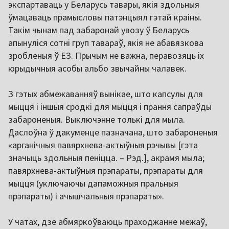
экспартаваць у Беларусь тавары, якія здольныя
ўмацаваць прамысловы патэнцыял гэтай краіны.
Такім чынам пад забаронай увозу ў Беларусь
апынуліся сотні груп тавараў, якія не абавязкова
зробленыя ў ЕЗ. Прычым не важна, перавозяць іх
юрыдычныя асобы альбо звычайны чалавек.
З гэтых абмежаванняў вынікае, што капсулы для
мыцця і іншыя сродкі для мыцця і прання сапраўды
забароненыя. Выключэнне толькі для мыла.
Даслоўна ў дакуменце пазначана, што забароненыя
«арганічныя павярхнева-актыўныя рэчывы [гэта
значыць здольныя пеніцца. – Рэд.], акрамя мыла;
павярхнева-актыўныя прэпараты, прэпараты для
мыцця (уключаючы дапаможныя пральныя
прэпараты) і ачышчальныя прэпараты».
У чатах, дзе абмяркоўваюць праходжанне межаў,