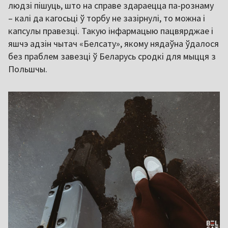
людзі пішуць, што на справе здараецца па-рознаму
– калі да кагосьці ў торбу не зазірнулі, то можна і
капсулы правезці. Такую інфармацыю пацвярджае і
яшчэ адзін чытач «Белсату», якому нядаўна ўдалося
без праблем завезці ў Беларусь сродкі для мыцця з
Польшчы.