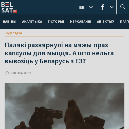
BE
НАВІНЫ
АНАЛІТЫКА
ГІСТОРЫІ
МЕРКАВАННI
АБ'ЕКТЫЎ
ПРАГ
Шуфлядка
Палякі развярнулі на мяжы праз
капсулы для мыцця. А што нельга
вывозіць у Беларусь з ЕЗ?
12.01.2026, 06:02