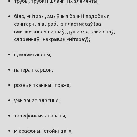
трубы, трубкі і шлангі і іх элементы;
бідэ, унітазы, змыўныя бачкі і падобныя
санітарныя вырабы з пластмасаў (за
выключэннем ваннаў, душавых, ракавінаў,
сядзенняў і накрывак унітазаў);
гумовыя апоны;
папера і кардон;
розныя тканіны і пража;
ужыванае адзенне;
тэлефонныя апараты;
мікрафоны і стойкі да іх;