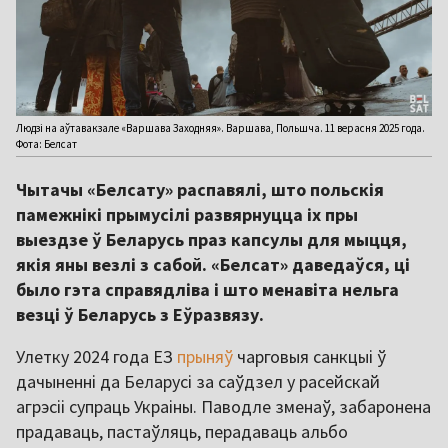
Людзі на аўтавакзале «Варшава Заходняя». Варшава, Польшча. 11 верасня 2025 года.
Фота: Белсат
Чытачы «Белсату» распавялі, што польскія
памежнікі прымусілі развярнуцца іх пры
выездзе ў Беларусь праз капсулы для мыцця,
якія яны везлі з сабой. «Белсат» даведаўся, ці
было гэта справядліва і што менавіта нельга
везці ў Беларусь з Еўразвязу.
Улетку 2024 года ЕЗ
прыняў
чарговыя санкцыі ў
дачыненні да Беларусі за саўдзел у расейскай
агрэсіі супраць Украіны. Паводле зменаў, забаронена
прадаваць, пастаўляць, перадаваць альбо