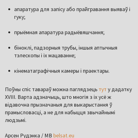
апаратура для запісу або прайгравання выяваў і
гуку;
прыёмная апаратура радыёвяшчання;
біноклі, падзорныя трубы, іншыя аптычныя
тэлескопы і іх мацаванне;
кінематаграфічныя камеры і праектары.
Поўны спіс тавараў можна паглядзець
тут
у дадатку
XVIII. Варта адзначыць, што многія з іх усё ж
відавочна прызначаныя для выкарыстання ў
прамысловасці, а не для набыцця звычайнымі
людзьмі.
Арсен Рудэнка / МВ
belsat.eu