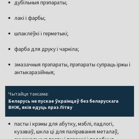
дубільныя прэпараты;
лакі і фарбы;
шпаклёўкі і герметыкі;
фарба для друку і чарніла;
змазачныя прэпараты, прэпараты супраць іржы і
антыкаразійныя;
Чытайце таксама:
Беларусь не пускае ўкраінцаў без беларускага
ВНЖ, якія едуць праз Літву
пасты і крэмы для абутку, мэблі, падлогі,
кузаваў, шкла ці для паліравання металаў,