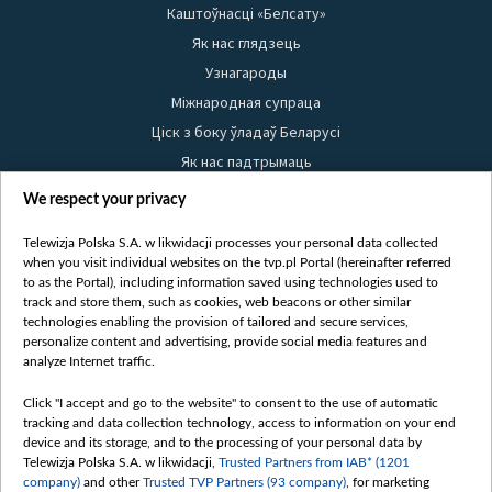
Каштоўнасці «Белсату»
Як нас глядзець
Узнагароды
Міжнародная супраца
Ціск з боку ўладаў Беларусі
Як нас падтрымаць
Правілы выкарыстання матэрыялаў
We respect your privacy
Інфармацыя аб адпраўніку
Telewizja Polska S.A. w likwidacji processes your personal data collected
Бяспека
when you visit individual websites on the tvp.pl Portal (hereinafter referred
Youtube
to as the Portal), including information saved using technologies used to
track and store them, such as cookies, web beacons or other similar
Белсат news
technologies enabling the provision of tailored and secure services,
personalize content and advertising, provide social media features and
Белсат Shorts
analyze Internet traffic.
Белсат Life
Жэстачайшы мульт
Click "I accept and go to the website" to consent to the use of automatic
tracking and data collection technology, access to information on your end
Belsat English
device and its storage, and to the processing of your personal data by
Biełsat PL
Telewizja Polska S.A. w likwidacji,
Trusted Partners from IAB* (1201
company)
and other
Trusted TVP Partners (93 company)
, for marketing