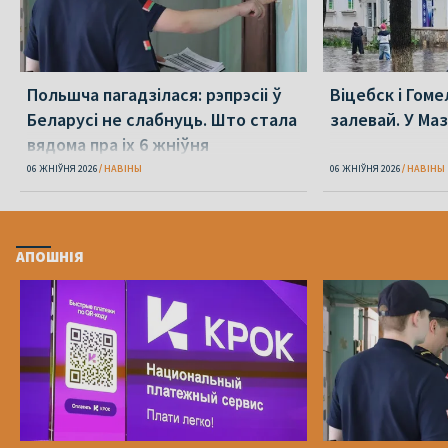
Польшча пагадзілася: рэпрэсіі ў
Віцебск і Гоме
Беларусі не слабнуць. Што стала
залевай. У Ма
вядома пра іх 6 жніўня
06 ЖНІЎНЯ 2026
НАВІНЫ
06 ЖНІЎНЯ 2026
НАВІНЫ
АПОШНІЯ