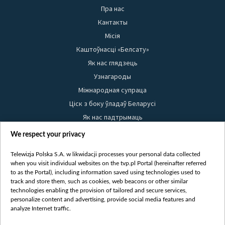
Пра нас
Кантакты
Місія
Каштоўнасці «Белсату»
Як нас глядзець
Узнагароды
Міжнародная супраца
Ціск з боку ўладаў Беларусі
Як нас падтрымаць
Правілы выкарыстання матэрыялаў
We respect your privacy
Інфармацыя аб адпраўніку
Telewizja Polska S.A. w likwidacji processes your personal data collected
Бяспека
when you visit individual websites on the tvp.pl Portal (hereinafter referred
Youtube
to as the Portal), including information saved using technologies used to
track and store them, such as cookies, web beacons or other similar
Белсат news
technologies enabling the provision of tailored and secure services,
personalize content and advertising, provide social media features and
Белсат Shorts
analyze Internet traffic.
Белсат Life