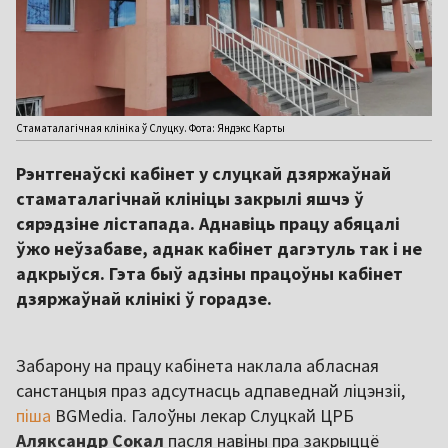
Стаматалагічная клініка ў Слуцку. Фота: Яндэкс Карты
Рэнтгенаўскі кабінет у слуцкай дзяржаўнай
стаматалагічнай клініцы закрылі яшчэ ў
сярэдзіне лістапада. Аднавіць працу абяцалі
ўжо неўзабаве, аднак кабінет дагэтуль так і не
адкрыўся. Гэта быў адзіны працоўны кабінет
дзяржаўнай клінікі ў горадзе.
Забарону на працу кабінета наклала абласная
санстанцыя праз адсутнасць адпаведнай ліцэнзіі,
піша
BGMedia. Галоўны лекар Слуцкай ЦРБ
Аляксандр Сокал
пасля навіны пра закрыццё