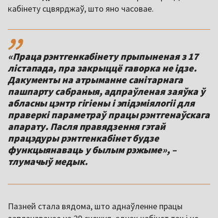
кабінету сцвярджаў, што яно часовае.
,,
«Праца рэнтгенкабінету прыпыненая з 17
лістапада, пра закрыццё гаворка не ідзе.
Дакументы на атрыманне санітарнага
пашпарту сабраныя, адпраўленая заяўка ў
абласны цэнтр гігіены і эпідэміялогіі для
праверкі параметраў працы рэнтгенаўскага
апарату. Пасля правядзення гэтай
працэдуры рэнтгенкабінет будзе
функцыянаваць у былым рэжыме», –
тлумачыў медык.
Пазней стала вядома, што аднаўленне працы