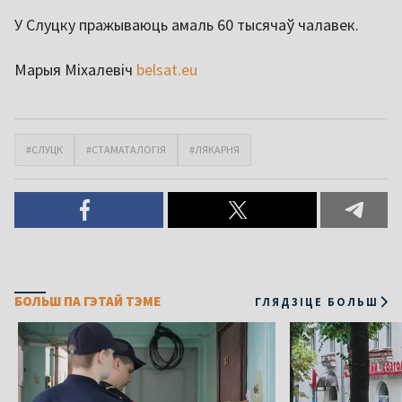
У Слуцку пражываюць амаль 60 тысячаў чалавек.
Марыя Міхалевіч
belsat.eu
#СЛУЦК
#СТАМАТАЛОГІЯ
#ЛЯКАРНЯ
БОЛЬШ ПА ГЭТАЙ ТЭМЕ
ГЛЯДЗІЦЕ БОЛЬШ