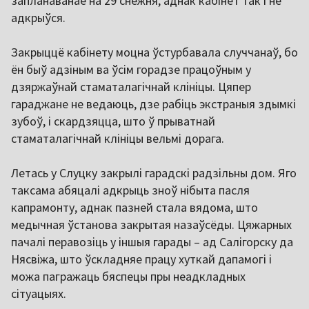
запланаванае на 29 снежня, аднак кабінет так і не
адкрыўся.
Закрыццё кабінету моцна ўстурбавала случчанаў, бо
ён быў адзіным ва ўсім горадзе працоўным у
дзяржаўнай стаматалагічнай клініцы. Цяпер
гараджане не ведаюць, дзе рабіць экстраныя здымкі
зубоў, і скардзяцца, што ў прыватнай
стаматалагічнай клініцы вельмі дорага.
Летась у Слуцку закрылі гарадскі радзільны дом. Яго
таксама абяцалі адкрыць зноў нібыта пасля
капрамонту, аднак пазней стала вядома, што
медычная ўстанова закрытая назаўсёды. Цяжарных
пачалі перавозіць у іншыя гарады – ад Салігорску да
Нясвіжа, што ўскладняе працу хуткай дапамогі і
можа пагражаць бяспецы пры неадкладных
сітуацыях.