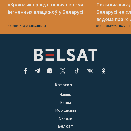
«Крок»: як працуе новая сістэма
Польшча пагадз
імгненных плацяжоў у Беларусі
Беларусі не с
вядома пра іх 
07 ЖНІЎНЯ 2026
АНАЛІТЫКА
06 ЖНІЎНЯ 2026
НАВІНЫ
Катэгорыі
Навіны
Вайна
Меркаванні
Онлайн
Белсат