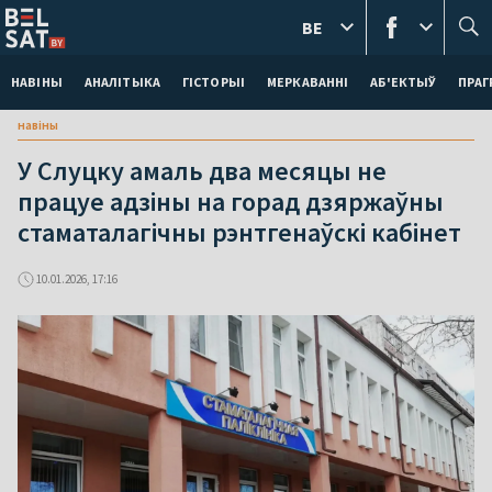
BE
НАВІНЫ
АНАЛІТЫКА
ГІСТОРЫІ
МЕРКАВАННI
АБ'ЕКТЫЎ
ПРАГ
навіны
У Слуцку амаль два месяцы не
працуе адзіны на горад дзяржаўны
стаматалагічны рэнтгенаўскі кабінет
10.01.2026, 17:16