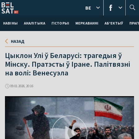
BE
НАВІНЫ
АНАЛІТЫКА
ГІСТОРЫІ
МЕРКАВАННI
АБ'ЕКТЫЎ
ПРАГ
НАЗАД
Цыклон Улі ў Беларусі: трагедыя ў
Мінску. Пратэсты ў Іране. Палітвязні
на волі: Венесуэла
09.01.2026, 20:16