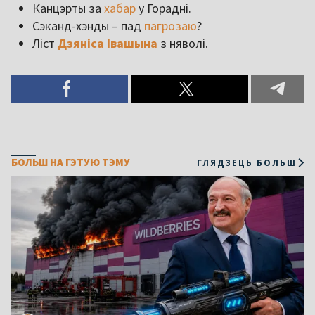
Канцэрты за
хабар
у Горадні.
Сэканд-хэнды – пад
пагрозаю
?
Ліст
Дзяніса Івашына
з няволі.
БОЛЬШ НА ГЭТУЮ ТЭМУ
ГЛЯДЗЕЦЬ БОЛЬШ