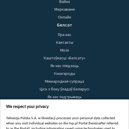
Вайна
Меркаванні
Онлайн
Белсат
Пра нас
Кантакты
Місія
Каштоўнасці «Белсату»
Як нас глядзець
Узнагароды
Міжнародная супраца
Ціск з боку ўладаў Беларусі
Як нас падтрымаць
Правілы выкарыстання матэрыялаў
We respect your privacy
Інфармацыя аб адпраўніку
Telewizja Polska S.A. w likwidacji processes your personal data collected
Бяспека
when you visit individual websites on the tvp.pl Portal (hereinafter referred
Youtube
to as the Portal), including information saved using technologies used to