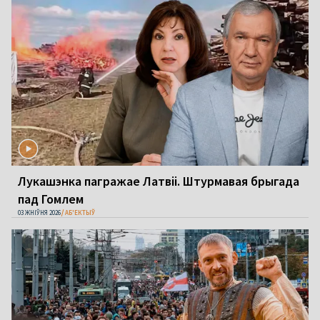
Лукашэнка пагражае Латвіі. Штурмавая брыгада
пад Гомлем
03 ЖНІЎНЯ 2026
АБ'ЕКТЫЎ