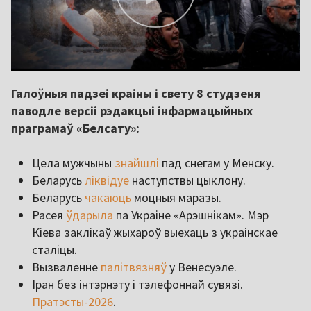
Галоўныя падзеі краіны і свету 8 студзеня
паводле версіі рэдакцыі інфармацыйных
праграмаў «Белсату»:
Цела мужчыны
знайшлі
пад снегам у Менску.
Беларусь
ліквідуе
наступствы цыклону.
Беларусь
чакаюць
моцныя маразы.
Расея
ўдарыла
па Украіне «Арэшнікам». Мэр
Кіева заклікаў жыхароў выехаць з украінскае
сталіцы.
Вызваленне
палітвязняў
у Венесуэле.
Іран без інтэрнэту і тэлефоннай сувязі.
Пратэсты-2026
.