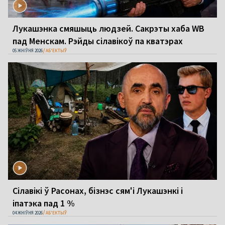
Лукашэнка смяшыць людзей. Сакрэты хаба WB
пад Менскам. Рэйды сілавікоў па кватэрах
05 ЖНІЎНЯ 2026
АБ'ЕКТЫЎ
Сілавікі ў Расонах, бізнэс сям'і Лукашэнкі і
іпатэка пад 1 %
04 ЖНІЎНЯ 2026
АБ'ЕКТЫЎ