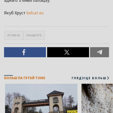
аднаго з іхных палацаў.
Якуб Хруст
belsat.eu
#ГОМЕЛЬ
#НАДВОР'Е
БОЛЬШ ПА ГЭТАЙ ТЭМЕ
ГЛЯДЗІЦЕ БОЛЬШ