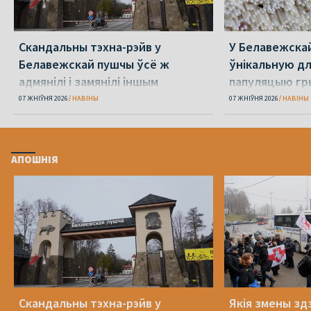
Скандальны тэхна-рэйв у
У Белавежска
Белавежскай пушчы ўсё ж
ўнікальную д
адмянілі і замянілі іншым
папуляцыю гр
07 ЖНІЎНЯ 2026
НАВІНЫ
07 ЖНІЎНЯ 2026
НАВІНЫ
АПОШНІЯ
Скандальны тэхна-рэйв у
Якія змены здз