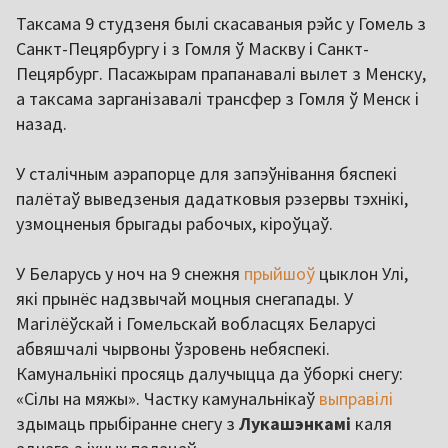
Таксама 9 студзеня былі скасаваныя рэйс у Гомель з
Санкт-Пецярбургу і з Гомля ў Маскву і Санкт-
Пецярбург. Пасажырам прапанавалі вылет з Менску,
а таксама зарганізавалі трансфер з Гомля ў Менск і
назад.
У сталічным аэрапорце для запэўнівання бяспекі
палётаў выведзеныя дадатковыя рэзервы тэхнікі,
узмоцненыя брыгады рабочых, кіроўцаў.
У Беларусь у ноч на 9 снежня
прыйшоў
цыклон Улі,
які прынёс надзвычай моцныя снегапады. У
Магілёўскай і Гомельскай вобласцях Беларусі
абвяшчалі чырвоны ўзровень небяспекі.
Камунальнікі просяць далучыцца да ўборкі снегу:
«Сілы на мяжы». Частку камунальнікаў
выправілі
здымаць прыбіранне снегу з
Лукашэнкамі
каля