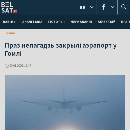
BE
НАВІНЫ
АНАЛІТЫКА
ГІСТОРЫІ
МЕРКАВАННI
АБ'ЕКТЫЎ
ПРАГ
навіны
Праз непагадзь закрылі аэрапорт у
Гомлі
09.01.2026, 17:47