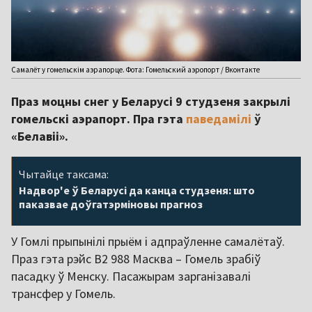
Самалёт у гомельскім аэрапорце. Фота: Гомельский аэропорт / Вконтакте
Праз моцны снег у Беларусі 9 студзеня закрылі
гомельскі аэрапорт. Пра гэта
паведамілі
ў
«Белавіі».
Чытайце таксама:
Надвор'е ў Беларусі да канца студзеня: што
паказвае доўгатэрміновы прагноз
У Гомлі прыпынілі прыём і адпраўленне самалётаў.
Праз гэта рэйс B2 988 Масква – Гомель зрабіў
пасадку ў Менску. Пасажырам зарганізавалі
трансфер у Гомель.