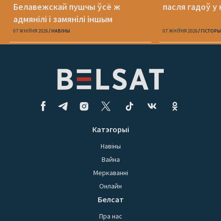
Белавежскай пушчы ўсё ж
пасля гадоў у 
адмянілі і замянілі іншым
07 ЖНІЎНЯ 2026
НАВІНЫ
07 ЖНІЎНЯ 2026
ГІСТОРЫ
Катэгорыі
Навіны
Вайна
Меркаванні
Онлайн
Белсат
Пра нас