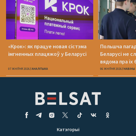
«Крок»: як працуе новая сістэма
Польшча пагадз
імгненных плацяжоў у Беларусі
Беларусі не с
вядома пра іх 
07 ЖНІЎНЯ 2026
АНАЛІТЫКА
06 ЖНІЎНЯ 2026
НАВІНЫ
Катэгорыі