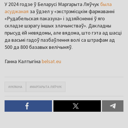
У 2024 годзе ў Беларусі Маргарыта Ляўчук
была
асуджаная
за ўдзел у «экстрэмісцкім фармаванні
«Рудабельская паказуха» і здзяйсненні ў яго
складзе шэрагу іншых злачынстваў». Дакладны
прысуд ёй невядомы, але вядома, што гэта ад шасці
да васьмі гадоў пазбаўлення волі са штрафам ад
500 да 800 базавых велічыняў.
Ганна Калтыгіна
belsat.eu
#УКРАІНА
#МАРГАРЫТА ЛЯЎЧУК