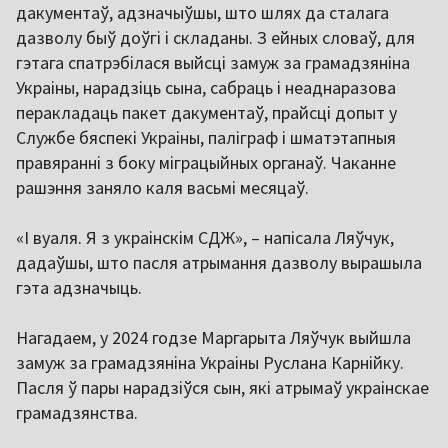
дакументаў, адзначыўшы, што шлях да сталага
дазволу быў доўгі і складаны. З ейных словаў, для
гэтага спатрэбілася выйсці замуж за грамадзяніна
Украіны, нарадзіць сына, сабраць і неаднаразова
перакладаць пакет дакументаў, прайсці допыт у
Службе бяспекі Украіны, паліграф і шматэтапныя
правяранні з боку міграцыйных органаў. Чаканне
рашэння заняло каля васьмі месяцаў.
«І вуаля. Я з украінскім СДЖ», – напісала Ляўчук,
дадаўшы, што пасля атрымання дазволу вырашыла
гэта адзначыць.
Нагадаем, у 2024 годзе Маргарыта Ляўчук выйшла
замуж за грамадзяніна Украіны Руслана Карнійку.
Пасля ў пары нарадзіўся сын, які атрымаў украінскае
грамадзянства.