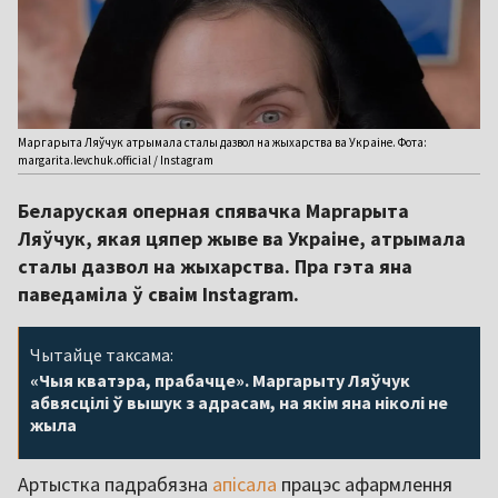
Маргарыта Ляўчук атрымала сталы дазвол на жыхарства ва Украіне. Фота:
margarita.levchuk.official / Instagram
Беларуская оперная спявачка Маргарыта
Ляўчук, якая цяпер жыве ва Украіне, атрымала
сталы дазвол на жыхарства. Пра гэта яна
паведаміла ў сваім Instagram.
Чытайце таксама:
«Чыя кватэра, прабачце». Маргарыту Ляўчук
абвясцілі ў вышук з адрасам, на якім яна ніколі не
жыла
Артыстка падрабязна
апісала
працэс афармлення