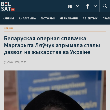
BE
НАВІНЫ
АНАЛІТЫКА
ГІСТОРЫІ
МЕРКАВАННI
АБ'ЕКТЫЎ
ПРАГ
навіны
Беларуская оперная спявачка
Маргарыта Ляўчук атрымала сталы
дазвол на жыхарства ва Украіне
09.01.2026, 05:20