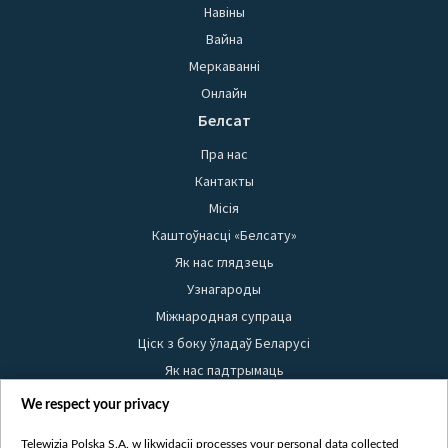
Навіны
Вайна
Меркаванні
Онлайн
Белсат
Пра нас
Кантакты
Місія
Каштоўнасці «Белсату»
Як нас глядзець
Узнагароды
Міжнародная супраца
Ціск з боку ўладаў Беларусі
Як нас падтрымаць
Правілы выкарыстання матэрыялаў
We respect your privacy
Інфармацыя аб адпраўніку
Telewizja Polska S.A. w likwidacji processes your personal data collected