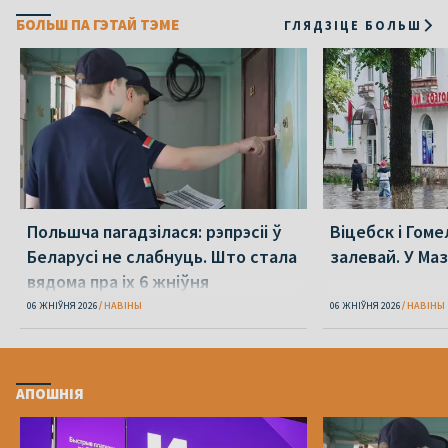
БОЛЬШ ПА ГЭТАЙ ТЭМЕ
ГЛЯДЗІЦЕ БОЛЬШ
Польшча пагадзілася: рэпрэсіі ў
Віцебск і Гоме
Беларусі не слабнуць. Што стала
залевай. У Ма
вядома пра іх 6 жніўня
06 ЖНІЎНЯ 2026
НАВІНЫ
06 ЖНІЎНЯ 2026
НАВІНЫ
АПОШНІЯ