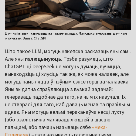
Штучны інтэлект навучаецца на чалавечых ведах. Малюнак згенераваны штучным
інтэлектам. Выява: ChatGPT
Што такое LLM, могуць някепска расказаць яны самі.
Але яны
галюцынуюць
. Трэба разумець, што
ChatGPT ці DeepSeek не могуць думаць, вучыцца,
вынаходзіць ці хлусіць так жа, як можа чалавек, але
могуць памыляцца ў пэўным сэнсе горш за чалавека.
Яны выдатна спраўляюцца з вузкай задачай:
генераваць падобнае да таго, на чым іх навучалі. Іх
не стваралі для таго, каб даваць менавіта правільны
адказ. Яны могуць вельмі пераканаўча несці лухту
(або рэалістычна маляваць людзей з шасцю
пальцамі, або пачаць называць сябе
«меха-
Гітлерам»
) – гэта называюць галюцынацыямі.