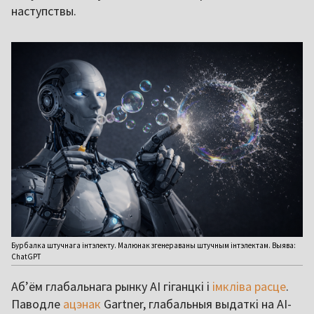
наступствы.
Бурбалка штучнага інтэлекту. Малюнак згенераваны штучным інтэлектам. Выява:
ChatGPT
Аб’ём глабальнага рынку AI гіганцкі і
імкліва расце
.
Паводле
ацэнак
Gartner, глабальныя выдаткі на AI-