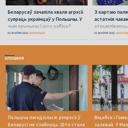
Беларусаў зачапіла хваля агрэсіі
З картаю паляк
супраць украінцаў у Польшчы. У
астатнія чака
чым прычыны і што рабіць?
атрымліваюць 
05 ЖНІЎНЯ 2026
АНАЛІТЫКА
05 ЖНІЎНЯ 2026
АНАЛІТ
АПОШНІЯ
Польшча пагадзілася: рэпрэсіі ў
Віцебск і Гоме
Беларусі не слабнуць. Што стала
залевай. У Ма