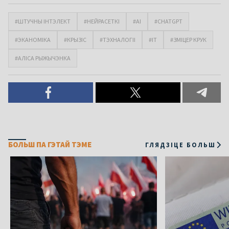
#ШТУЧНЫ ІНТЭЛЕКТ
#НЕЙРАСЕТКІ
#AI
#CHATGPT
#ЭКАНОМІКА
#КРЫЗІС
#ТЭХНАЛОГІІ
#IT
#ЗМІЦЕР КРУК
#АЛІСА РЫЖЫЧЭНКА
БОЛЬШ ПА ГЭТАЙ ТЭМЕ
ГЛЯДЗІЦЕ БОЛЬШ