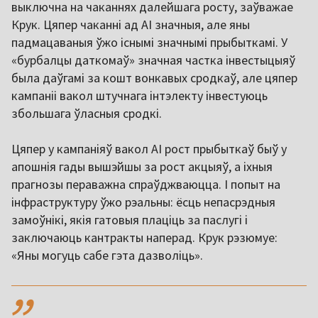
выключна на чаканнях далейшага росту, заўважае
Крук. Цяпер чаканні ад AI значныя, але яны
падмацаваныя ўжо існымі значнымі прыбыткамі. У
«бурбалцы даткомаў» значная частка інвестыцыяў
была даўгамі за кошт вонкавых сродкаў, але цяпер
кампаніі вакол штучнага інтэлекту інвестуюць
збольшага ўласныя сродкі.
Цяпер у кампаніяў вакол AI рост прыбыткаў быў у
апошнія гады вышэйшы за рост акцыяў, а іхныя
прагнозы пераважна спраўджваюцца. І попыт на
інфраструктуру ўжо рэальны: ёсць непасрэдныя
замоўнікі, якія гатовыя плаціць за паслугі і
заключаюць кантракты наперад. Крук рэзюмуе:
«Яны могуць сабе гэта дазволіць».
,,