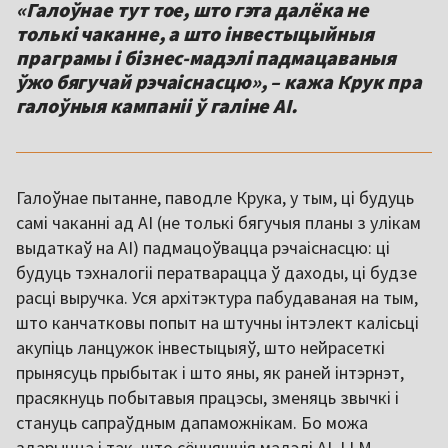
«Галоўнае тут тое, што гэта далёка не
толькі чаканне, а што інвестыцыйныя
праграмы і бізнес-мадэлі падмацаваныя
ўжо бягучай рэчаіснасцю», – кажа Крук пра
галоўныя кампаніі ў галіне AI.
Галоўнае пытанне, паводле Крука, у тым, ці будуць
самі чаканні ад AI (не толькі бягучыя планы з улікам
выдаткаў на AI) падмацоўвацца рэчаіснасцю: ці
будуць тэхналогіі ператварацца ў даходы, ці будзе
расці выручка. Уся архітэктура пабудаваная на тым,
што канчатковы попыт на штучны інтэлект калісьці
акупіць ланцужок інвестыцыяў, што нейрасеткі
прынясуць прыбытак і што яны, як раней інтэрнэт,
прасякнуць побытавыя працэсы, зменяць звычкі і
стануць сапраўдным дапаможнікам. Бо можа
здарыцца і так, што сённяшнія мадэлі AI, LLM,