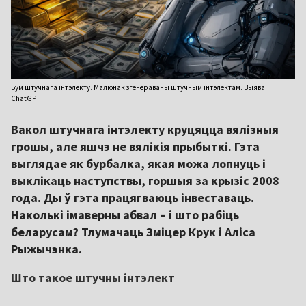
Бум штучнага інтэлекту. Малюнак згенераваны штучным інтэлектам. Выява:
ChatGPT
Вакол штучнага інтэлекту круцяцца вялізныя
грошы, але яшчэ не вялікія прыбыткі. Гэта
выглядае як бурбалка, якая можа лопнуць і
выклікаць наступствы, горшыя за крызіс 2008
года. Ды ў гэта працягваюць інвеставаць.
Наколькі імаверны абвал – і што рабіць
беларусам? Тлумачаць Зміцер Крук і Аліса
Рыжычэнка.
Што такое штучны інтэлект