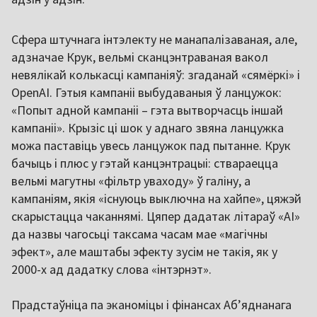
Сфера штучнага інтэлекту не манапалізаваная, але,
адзначае Крук, вельмі сканцэнтраваная вакол
невялікай колькасці кампаніяў: згаданай «сямёркі» і
OpenAI. Гэтыя кампаніі выбудаваныя ў ланцужок:
«Попыт адной кампаніі – гэта вытворчасць іншай
кампаніі». Крызіс ці шок у аднаго звяна ланцужка
можа паставіць увесь ланцужок пад пытанне. Крук
бачыць і плюс у гэтай канцэнтрацыі: ствараецца
вельмі магутны «фільтр уваходу» ў галіну, а
кампаніям, якія «існуюць выключна на хайпе», цяжэй
скарыстацца чаканнямі. Цяпер дадатак літараў «AI»
да назвы чагосьці таксама часам мае «магічны
эфект», але маштабы эфекту зусім не такія, як у
2000-х ад дадатку слова «інтэрнэт».
Прадстаўніца па эканоміцы і фінансах Аб’яднанага