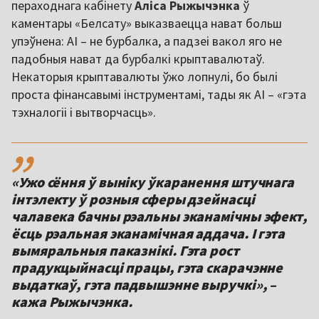
пераходнага кабінету
Аліса Рыжычэнка
ў
каментары «Белсату» выказваецца нават больш
упэўнена: AI – не бурбалка, а падзеі вакол яго не
падобныя нават да бурбалкі крыптавалютаў.
Некаторыя крыптавалюты ўжо лопнулі, бо былі
проста фінансавымі інструментамі, тады як AI – «гэта
тэхналогіі і вытворчасць».
,,
«Ужо сёння ў выніку ўкаранення штучнага
інтэлекту ў розныя сферы дзейнасці
чалавека бачны рэальны эканамічны эфект,
ёсць рэальная эканамічная аддача. І гэта
вымяральныя паказнікі. Гэта рост
прадукцыйнасці працы, гэта скарачэнне
выдаткаў, гэта падвышэнне выручкі», –
кажа Рыжычэнка.