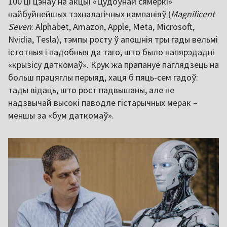
100 ці цэнаў на акцыі «Цудоўнай сямёркі»
найбуйнейшых тэхналагічных кампаніяў (
Magnificent
Seven
: Alphabet, Amazon, Apple, Meta, Microsoft,
Nvidia, Tesla), тэмпы росту ў апошнія тры гады вельмі
істотныя і падобныя да таго, што было напярэдадні
«крызісу даткомаў». Крук жа прапануе паглядзець на
больш працяглы перыяд, хаця б пяць-сем гадоў:
тады відаць, што рост падвышаны, але не
надзвычай высокі паводле гістарычных мерак –
меншы за «бум даткомаў».