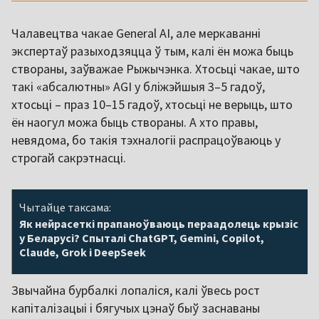
Чалавецтва чакае General AI, але меркаванні
экспертаў разыходзяцца ў тым, калі ён можа быць
створаны, заўважае Рыжычэнка. Хтосьці чакае, што
такі «абсалютны» AGI у бліжэйшыя 3–5 гадоў,
хтосьці – праз 10–15 гадоў, хтосьці не верыць, што
ён наогул можа быць створаны. А хто правы,
невядома, бо такія тэхналогіі распрацоўваюць у
строгай сакрэтнасці.
Чытайце таксама:
Як нейрасеткі прапаноўваюць пераадолець крызіс
у Беларусі? Спыталі ChatGPT, Gemini, Copilot,
Claude, Grok і DeepSeek
Звычайна бурбалкі лопаліся, калі ўвесь рост
капіталізацыі і бягучых цэнаў быў заснаваны