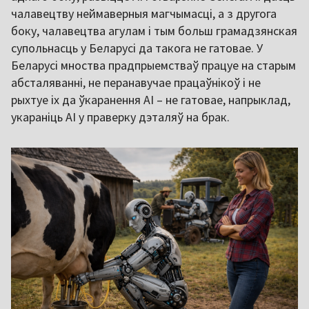
чалавецтву неймаверныя магчымасці, а з другога
боку, чалавецтва агулам і тым больш грамадзянская
супольнасць у Беларусі да такога не гатовае. У
Беларусі мноства прадпрыемстваў працуе на старым
абсталяванні, не перанавучае працаўнікоў і не
рыхтуе іх да ўкаранення AI – не гатовае, напрыклад,
укараніць AI у праверку дэталяў на брак.