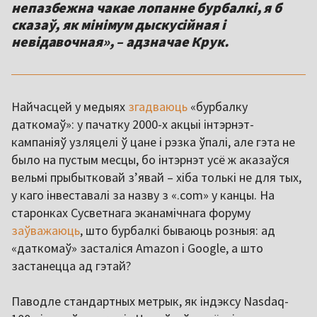
непазбежна чакае лопанне бурбалкі, я б
сказаў, як мінімум дыскусійная і
невідавочная», – адзначае Крук.
Найчасцей у медыях
згадваюць
«бурбалку
даткомаў»: у пачатку 2000-х акцыі інтэрнэт-
кампаніяў узляцелі ў цане і рэзка ўпалі, але гэта не
было на пустым месцы, бо інтэрнэт усё ж аказаўся
вельмі прыбытковай з’явай – хіба толькі не для тых,
у каго інвеставалі за назву з «.com» у канцы. На
старонках Сусветнага эканамічнага форуму
заўважаюць
, што бурбалкі бываюць розныя: ад
«даткомаў» засталіся Amazon і Google, а што
застанецца ад гэтай?
Паводле стандартных метрык, як індэксу Nasdaq-