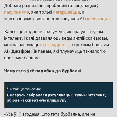
Добрага развязання праблемы галюцынацыяў
пакуль няма
, яна толькі
пагаршаецца
, а
«неспазнаныя» звесткі для навучння AI
сканчаюцца
.
Калі ёсць жаданне зразумець, як працуе штучны
інтэлект, і калі дазваляюць веды англійскай мовы,
можна паслухаць
гэты падкаст
з «хросным бацькам
AI»
Джэфры Гінтанам
, які тлумачыць тэхналогію
простымі словамі.
Чаму гэта ўсё падобна да бурбалкі
Чытайце таксама:
Беларусь сабралася рэгуляваць штучны інтэлект,
збірае «экспертную пляцоўку»
«Усе ў IT згодныя, што гэта бурбалка, але не