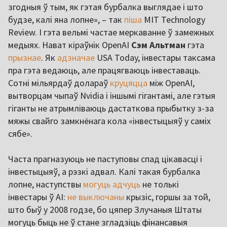
згодныя ў тым, як гэтая бурбалка выглядае і што
будзе, калі яна лопне», – так
піша
MIT Technology
Review. І гэта вельмі частае меркаванне ў замежных
медыях. Нават кіраўнік OpenAI
Сэм Альтман
гэта
прызнае
. Як
адзначае
USA Today, інвестары таксама
пра гэта ведаюць, але працягваюць інвеставаць.
Сотні мільярдаў долараў
круцяцца
між OpenAI,
вытворцам чыпаў Nvidia і іншымі гігантамі, але гэтыя
гіганты не атрымліваюць дастаткова прыбытку з-за
мяжы свайго замкнёнага кола «інвестыцыяў у саміх
сябе».
Часта прагназуюць не паступовы спад цікавасці і
інвестыцыяў, а рэзкі адвал. Калі такая бурбалка
лопне, наступствы
могуць адчуць
не толькі
інвестары ў AI:
не выключаны
крызіс, горшы за той,
што быў у 2008 годзе, бо цяпер Злучаныя Штаты
могуць быць не ў стане згладзіць фінансавыя