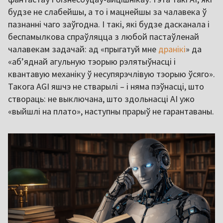
будзе не слабейшы, а то і мацнейшы за чалавека ў
пазнанні чаго заўгодна. І такі, які будзе дасканала і
беспамылкова спраўляцца з любой пастаўленай
чалавекам задачай: ад «прыгатуй мне
дранікі
» да
«аб’яднай агульную тэорыю рэлятыўнасці і
квантавую механіку ў несупярэчлівую тэорыю ўсяго».
Такога AGI яшчэ не стварылі – і няма пэўнасці, што
створаць: не выключана, што здольнасці AI ужо
«выйшлі на плато», наступны прарыў не гарантаваны.