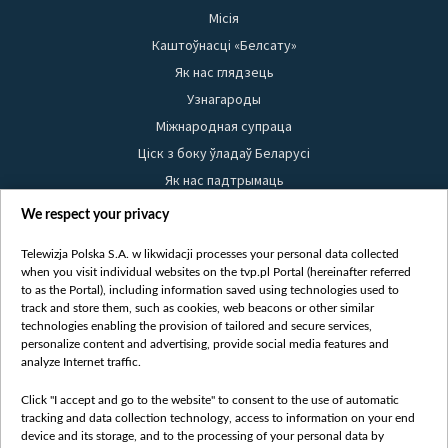
Місія
Каштоўнасці «Белсату»
Як нас глядзець
Узнагароды
Міжнародная супраца
Ціск з боку ўладаў Беларусі
Як нас падтрымаць
Правілы выкарыстання матэрыялаў
We respect your privacy
Інфармацыя аб адпраўніку
Telewizja Polska S.A. w likwidacji processes your personal data collected
Бяспека
when you visit individual websites on the tvp.pl Portal (hereinafter referred
Youtube
to as the Portal), including information saved using technologies used to
track and store them, such as cookies, web beacons or other similar
Белсат news
technologies enabling the provision of tailored and secure services,
personalize content and advertising, provide social media features and
Белсат Shorts
analyze Internet traffic.
Белсат Life
Click "I accept and go to the website" to consent to the use of automatic
Жэстачайшы мульт
tracking and data collection technology, access to information on your end
Belsat English
device and its storage, and to the processing of your personal data by