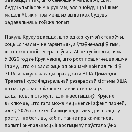
будуць тупіковым кірункам, але знойдуцца іншыя
мадэлі AI, якія пры меншых выдатках будуць
задавальняць той жа попыт.
Пакуль Круку здаецца, што адказ хутчэй станоўчы,
хоць «сігналы – не гарантыя», а ўпэўненасці ў тым,
што тэхналогіі генератыўнага AI не тупіковыя, няма.
У 2026 годзе Крук чакае, што рост працягнецца яшчэ
і таму, што ён залежыць ад эканамічнай палітыкі ў
ЗША, а пакуль захады прэзідэнта ЗША
Доналда
Трампа
і курс Федэральнай рэзервовай сістэмы ЗША
на паступовае зніжэнне ставак ствараюць
дадатковыя стымулы для інвестыцыяў. Крук не
выключае, што гэта можа мець кепскі эфект пазней,
але ў 2026 годзе ён бачыць падставы для працягу
росту. І не бачыць, каб пытанне пра канчатковы
попыт і акупальнасць інвестыцыяў паўстала ўжо