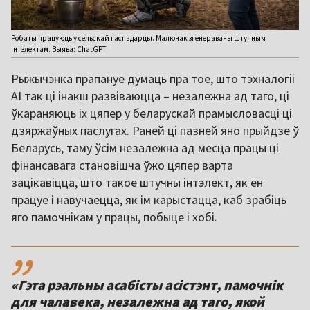
Робаты працуюць у сельскай гаспадарцы. Малюнак згенераваны штучным
інтэлектам. Выява: ChatGPT
Рыжычэнка прапануе думаць пра тое, што тэхналогіі
AI так ці інакш развіваюцца – незалежна ад таго, ці
ўкараняюць іх цяпер у беларускай прамысловасці ці
дзяржаўных паслугах. Раней ці пазней яно прыйдзе ў
Беларусь, таму ўсім незалежна ад месца працы ці
фінансавага становішча ўжо цяпер варта
зацікавіцца, што такое штучны інтэлект, як ён
працуе і навучаецца, як ім карыстацца, каб зрабіць
яго памочнікам у працы, побыце і хобі.
,,
«Гэта рэальны асабісты асістэнт, памочнік
для чалавека, незалежна ад таго, якой