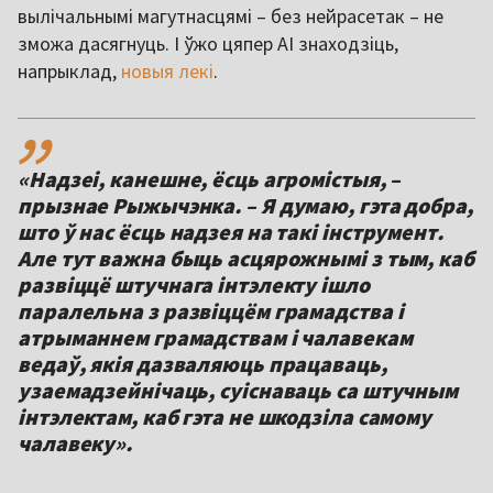
вылічальнымі магутнасцямі – без нейрасетак – не
зможа дасягнуць. І ўжо цяпер AI знаходзіць,
напрыклад,
новыя лекі
.
,,
«Надзеі, канешне, ёсць агромістыя, –
прызнае Рыжычэнка. – Я думаю, гэта добра,
што ў нас ёсць надзея на такі інструмент.
Але тут важна быць асцярожнымі з тым, каб
развіццё штучнага інтэлекту ішло
паралельна з развіццём грамадства і
атрыманнем грамадствам і чалавекам
ведаў, якія дазваляюць працаваць,
узаемадзейнічаць, суіснаваць са штучным
інтэлектам, каб гэта не шкодзіла самому
чалавеку».