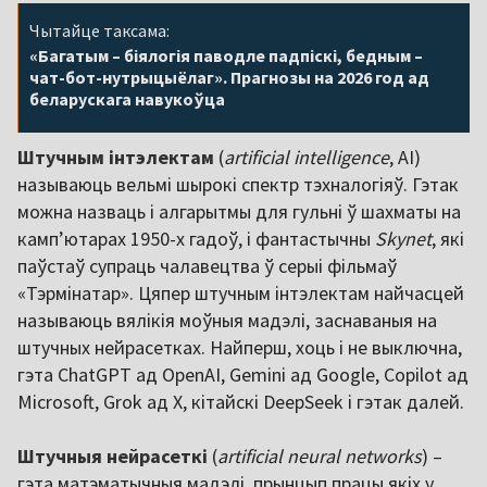
Чытайце таксама:
«Багатым – біялогія паводле падпіскі, бедным –
чат-бот-нутрыцыёлаг». Прагнозы на 2026 год ад
беларускага навукоўца
Штучным інтэлектам
(
artificial intelligence
, AI)
называюць вельмі шырокі спектр тэхналогіяў. Гэтак
можна назваць і алгарытмы для гульні ў шахматы на
камп’ютарах 1950-х гадоў, і фантастычны
Skynet
, які
паўстаў супраць чалавецтва ў серыі фільмаў
«Тэрмінатар». Цяпер штучным інтэлектам найчасцей
называюць вялікія моўныя мадэлі, заснаваныя на
штучных нейрасетках. Найперш, хоць і не выключна,
гэта ChatGPT ад OpenAI, Gemini ад Google, Copilot ад
Microsoft, Grok ад X, кітайскі DeepSeek і гэтак далей.
Штучныя нейрасеткі
(
artificial neural networks
) –
гэта матэматычныя мадэлі, прынцып працы якіх у