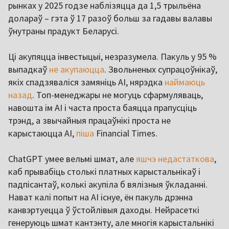
рынках у 2025 годзе наблізяцца да 1,5 трыльёна
долараў – гэта ў 17 разоў больш за гадавы валавы
ўнутраны прадукт Беларусі.
Ці акупяцца інвестыцыі, незразумела. Пакуль у 95 %
выпадкаў
не акупаюцца
. Звольненых супрацоўнікаў,
якіх спадзяваліся замяніць AI, нярэдка
наймаюць
назад
. Топ-менеджары не могуць сфармуляваць,
навошта ім AI і часта проста баяцца прапусціць
трэнд, а звычайныя працаўнікі проста не
карыстаюцца AI,
піша
Financial Times.
ChatGPT умее вельмі шмат, але
яшчэ недастаткова
,
каб прывабіць столькі платных карыстальнікаў і
падпісантаў, колькі акупіла б вялізныя ўкладанні.
Нават калі попыт на AI існуе, ён пакуль дрэнна
канвэртуецца ў ўстойлівыя даходы. Нейрасеткі
генеруюць шмат кантэнту, але многія карыстальнікі