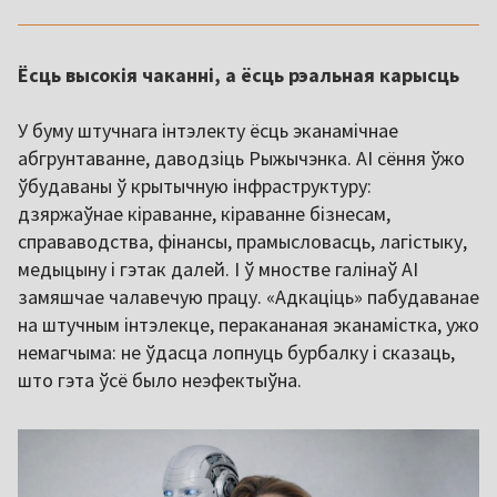
Ёсць высокія чаканні, а ёсць рэальная карысць
У буму штучнага інтэлекту ёсць эканамічнае
абгрунтаванне, даводзіць Рыжычэнка. AI сёння ўжо
ўбудаваны ў крытычную інфраструктуру:
дзяржаўнае кіраванне, кіраванне бізнесам,
справаводства, фінансы, прамысловасць, лагістыку,
медыцыну і гэтак далей. І ў мностве галінаў AI
замяшчае чалавечую працу. «Адкаціць» пабудаванае
на штучным інтэлекце, перакананая эканамістка, ужо
немагчыма: не ўдасца лопнуць бурбалку і сказаць,
што гэта ўсё было неэфектыўна.