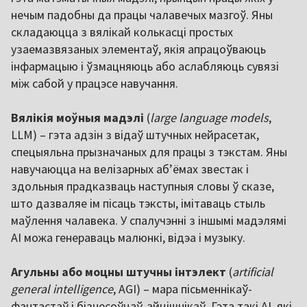
нечым падобны да працы чалавечых мазгоў. Яны
складаюцца з вялікай колькасці простых
узаемазвязаных элементаў, якія апрацоўваюць
інфармацыю і ўзмацняюць або аслабляюць сувязі
між сабой у працэсе навучання.
Вялікія моўныя мадэлі
(
large language models
,
LLM) – гэта адзін з відаў штучных нейрасетак,
спецыяльна прызначаных для працы з тэкстам. Яны
навучаюцца на велізарных аб’ёмах звестак і
здольныя прадказваць наступныя словы ў сказе,
што дазваляе ім пісаць тэксты, імітаваць стыль
маўлення чалавека. У спалучэнні з іншымі мадэлямі
AI можа генераваць малюнкі, відэа і музыку.
Агульны або моцны штучны інтэлект
(
artificial
general intelligence
, AGI) – мара пісьменнікаў-
фантастаў і бізнесоўцаў-айцішнікаў. Гэта такі AI, які