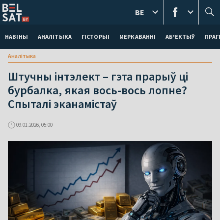
BE
НАВІНЫ
АНАЛІТЫКА
ГІСТОРЫІ
МЕРКАВАННI
АБ'ЕКТЫЎ
ПРАГ
Аналітыка
Штучны інтэлект – гэта прарыў ці
бурбалка, якая вось-вось лопне?
Спыталі эканамістаў
09.01.2026, 05:00