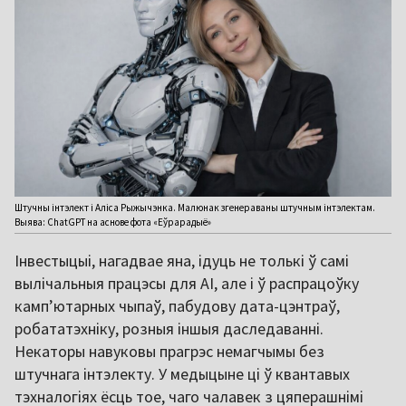
Штучны інтэлект і Аліса Рыжычэнка. Малюнак згенераваны штучным інтэлектам.
Выява: ChatGPT на аснове фота «Еўрарадыё»
Інвестыцыі, нагадвае яна, ідуць не толькі ў самі
вылічальныя працэсы для AI, але і ў распрацоўку
камп’ютарных чыпаў, пабудову дата-цэнтраў,
робататэхніку, розныя іншыя даследаванні.
Некаторы навуковы прагрэс немагчымы без
штучнага інтэлекту. У медыцыне ці ў квантавых
тэхналогіях ёсць тое, чаго чалавек з цяперашнімі