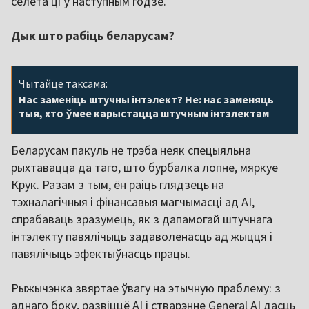
сёлета ці ў наступным годзе.
Дык што рабіць беларусам?
Чытайце таксама:
Нас заменіць штучны інтэлект? Не: нас заменяць
тыя, хто ўмее карыстацца штучным інтэлектам
Беларусам пакуль не трэба неяк спецыяльна
рыхтавацца да таго, што бурбалка лопне, мяркуе
Крук. Разам з тым, ён раіць глядзець на
тэхналагічныя і фінансавыя магчымасці ад AI,
спрабаваць зразумець, як з дапамогай штучнага
інтэлекту павялічыць задаволенасць ад жыцця і
павялічыць эфектыўнасць працы.
Рыжычэнка звяртае ўвагу на этычную праблему: з
аднаго боку, развіццё AI і стварэнне General AI дасць