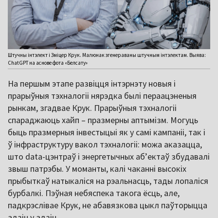
Штучны інтэлект і Зміцер Крук. Малюнак згенераваны штучным інтэлектам. Выява:
ChatGPT на аснове фота «Белсату»
На першым этапе развіцця інтэрнэту новыя і
прарыўныя тэхналогіі нярэдка былі пераацэненыя
рынкам, згадвае Крук. Прарыўныя тэхналогіі
спараджаюць хайп – празмерны аптымізм. Могуць
быць празмерныя інвестыцыі як у самі кампаніі, так і
ў інфраструктуру вакол тэхналогіі: можа аказацца,
што data-цэнтраў і энергетычных аб’ектаў збудавалі
звыш патрэбы. У моманты, калі чаканні высокіх
прыбыткаў натыкаліся на рэальнасць, тады лопаліся
бурбалкі. Пэўная небяспека такога ёсць, але,
падкрэслівае Крук, не абавязкова цыкл паўторыцца
адзін у адзін.