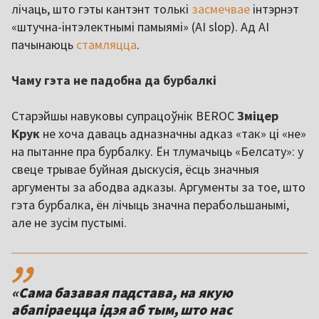
лічаць, што гэты кантэнт толькі
засмечвае
інтэрнэт
«штучна-інтэлектнымі памыямі» (AI slop). Ад AI
пачынаюць
стамляцца
.
Чаму гэта не падобна да бурбалкі
Старэйшы навуковы супрацоўнік BEROC
Зміцер
Крук
не хоча даваць адназначны адказ «так» ці «не»
на пытанне пра бурбалку. Ён тлумачыць «Белсату»: у
свеце трывае буйная дыскусія, ёсць значныя
аргументы за абодва адказы. Аргументы за тое, што
гэта бурбалка, ён лічыць значна перабольшанымі,
але не зусім пустымі.
,,
«Сама базавая падстава, на якую
абапіраецца ідэя аб тым, што нас