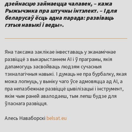
дзейнасцю займаецца чалавек, – кажа
Рыжычэнка пра штучны інтэлект. – І для
беларусаў ёсць адна парада: развіваць
гэтыя навыкі і веды».
Яна таксама заклікае інвеставаць у эканамічнае
развіццё з выкарыстаннем AI і ў праграмы, якія
дапамогуць засвойваць людзям сучасныя
тэхналагічныя навыкі. І думаць не пра бурбалку, якая
можа лопнуць, у выніку чаго ўсе адмовяцца ад AI, а
пра непазбежнае развіццё цывілізацыі і інструмент,
якім чым раней авалодаеш, тым лепш будзе для
ўласнага развіцця.
Алесь Наваборскі
belsat.eu