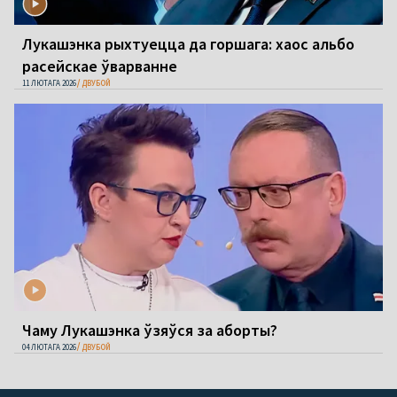
Лукашэнка рыхтуецца да горшага: хаос альбо
расейскае ўварванне
11 ЛЮТАГА 2026
ДВУБОЙ
Чаму Лукашэнка ўзяўся за аборты?
04 ЛЮТАГА 2026
ДВУБОЙ