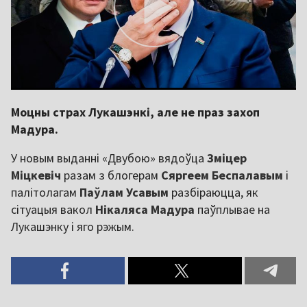
Моцны страх Лукашэнкі, але не праз захоп
Мадура.
У новым выданні «Двубою» вядоўца
Зміцер
Міцкевіч
разам з блогерам
Сяргеем Беспалавым
і
палітолагам
Паўлам Усавым
разбіраюцца, як
сітуацыя вакол
Нікаляса Мадура
паўплывае на
Лукашэнку і яго рэжым.