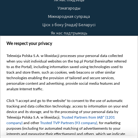
Узнагароды
Міжнародная супраца
Ціск з боку ўладаў Беларусі
Як нас падтрымаць
Правілы выкарыстання матэрыялаў
We respect your privacy
Інфармацыя аб адпраўніку
Telewizja Polska S.A. w likwidacji processes your personal data collected
Бяспека
when you visit individual websites on the tvp.pl Portal (hereinafter referred
Youtube
to as the Portal), including information saved using technologies used to
track and store them, such as cookies, web beacons or other similar
Белсат news
technologies enabling the provision of tailored and secure services,
personalize content and advertising, provide social media features and
Белсат Shorts
analyze Internet traffic.
Белсат Life
Жэстачайшы мульт
Click "I accept and go to the website" to consent to the use of automatic
tracking and data collection technology, access to information on your end
Belsat English
device and its storage, and to the processing of your personal data by
Biełsat PL
Telewizja Polska S.A. w likwidacji,
Trusted Partners from IAB* (1201
company)
and other
Trusted TVP Partners (93 company)
, for marketing
Белсат Now
purposes (including for automated matching of advertisements to your
Белсат History
interests and measuring their effectiveness) and others, which we indicate