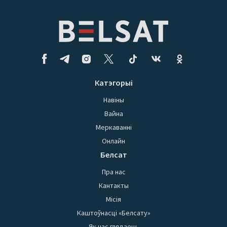
Катэгорыі
Навіны
Вайна
Меркаванні
Онлайн
Белсат
Пра нас
Кантакты
Місія
Каштоўнасці «Белсату»
Як нас глядзець