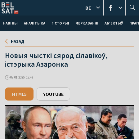
BE
НАВІНЫ
АНАЛІТЫКА
ГІСТОРЫІ
МЕРКАВАННI
АБ'ЕКТЫЎ
ПРАГ
НАЗАД
Новыя чысткі сярод сілавікоў,
істэрыка Азаронка
07.01.2026, 12:48
HTML5
YOUTUBE