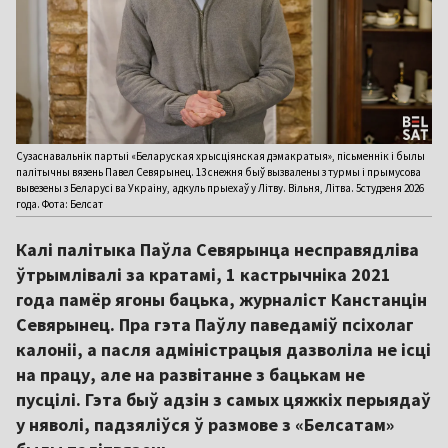
Сузаснавальнік партыі «Беларуская хрысціянская дэмакратыя», пісьменнік і былы
палітычны вязень Павел Севярынец. 13 снежня быў вызвалены з турмы і прымусова
вывезены з Беларусі ва Украіну, адкуль прыехаў у Літву. Вільня, Літва. 5студзеня 2026
года. Фота: Белсат
Калі палітыка Паўла Севярынца несправядліва
ўтрымлівалі за кратамі, 1 кастрычніка 2021
года памёр ягоны бацька, журналіст Канстанцін
Севярынец. Пра гэта Паўлу паведаміў псіхолаг
калоніі, а пасля адміністрацыя дазволіла не ісці
на працу, але на развітанне з бацькам не
пусцілі. Гэта быў адзін з самых цяжкіх перыядаў
у няволі, падзяліўся ў размове з «Белсатам»