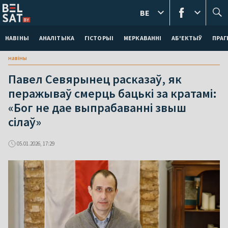
BE
НАВІНЫ
АНАЛІТЫКА
ГІСТОРЫІ
МЕРКАВАННI
АБ'ЕКТЫЎ
ПРАГ
навіны
Павел Севярынец расказаў, як
перажываў смерць бацькі за кратамі:
«Бог не дае выпрабаванні звыш
сілаў»
05.01.2026, 17:29