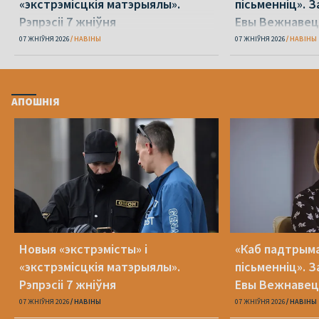
«экстрэмісцкія матэрыялы».
пісьменніц». З
Рэпрэсіі 7 жніўня
Евы Вежнавец
07 ЖНІЎНЯ 2026
НАВІНЫ
07 ЖНІЎНЯ 2026
НАВІНЫ
АПОШНІЯ
Новыя «экстрэмісты» і
«Каб падтрыма
«экстрэмісцкія матэрыялы».
пісьменніц». З
Рэпрэсіі 7 жніўня
Евы Вежнавец
07 ЖНІЎНЯ 2026
НАВІНЫ
07 ЖНІЎНЯ 2026
НАВІНЫ