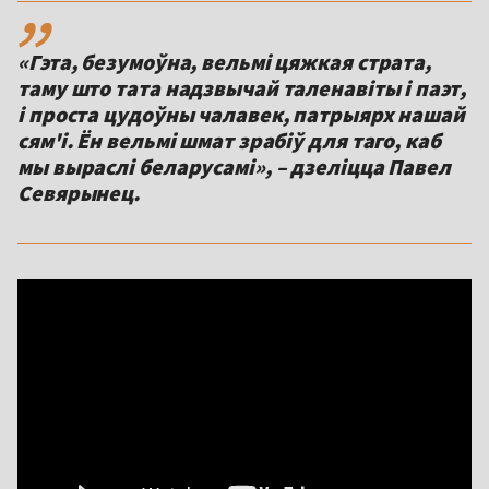
,,
«Гэта, безумоўна, вельмі цяжкая страта,
таму што тата надзвычай таленавіты і паэт,
і проста цудоўны чалавек, патрыярх нашай
сям'і. Ён вельмі шмат зрабіў для таго, каб
мы выраслі беларусамі», – дзеліцца Павел
Севярынец.