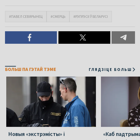
#ПАВЕЛ СЕВЯРЫНЕЦ
#СМЕРЦЬ
#РЭПРЭСІІ Ў БЕЛАРУСІ
БОЛЬШ ПА ГЭТАЙ ТЭМЕ
ГЛЯДЗІЦЕ БОЛЬШ
Новыя «экстрэмісты» і
«Каб падтрыма