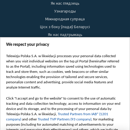
Як нас глядзець
Узнагароды
Міжнародная супраца
Ціск з боку ўладаў Беларусі
Як нас падтрымаць
Правілы выкарыстання матэрыялаў
We respect your privacy
Інфармацыя аб адпраўніку
Telewizja Polska S.A. w likwidacji processes your personal data collected
Бяспека
when you visit individual websites on the tvp.pl Portal (hereinafter referred
Youtube
to as the Portal), including information saved using technologies used to
track and store them, such as cookies, web beacons or other similar
Белсат news
technologies enabling the provision of tailored and secure services,
personalize content and advertising, provide social media features and
Белсат Shorts
analyze Internet traffic.
Белсат Life
Click "I accept and go to the website" to consent to the use of automatic
Жэстачайшы мульт
tracking and data collection technology, access to information on your end
Belsat English
device and its storage, and to the processing of your personal data by
Telewizja Polska S.A. w likwidacji,
Trusted Partners from IAB* (1201
Biełsat PL
company)
and other
Trusted TVP Partners (93 company)
, for marketing
Белсат Now
purposes (including for automated matching of advertisements to your
interests and measuring their effectiveness) and others, which we indicate