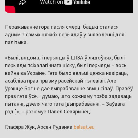
Перажыванне гора пасля смерці бацькі сталася
адным з самых цяжкіх перыядаў у зняволенні для
палітыка.
«Былі, вядома, і перыяды ў ШІЗА ў лядоўнях, былі
перыяды псіхалагічнага ціску, былі перыяды – вось
вайна ва Украіне. Гэта было вельмі цяжка назіраць,
асабліва праз прызму расейскай тэлевізіі. Але
ўрэшце Бог не дае выпрабаванне звыш сілаў. Правёў
праз гэта ўсё. І думаю, што кожнаму трэба задаваць
пытанні, дзеля чаго гэта [выпрабаванні. – Заўвага
рэд.]», – рэзюмуе Павел Севярынец.
Глафіра Жук, Арсен Рудэнка
belsat.eu