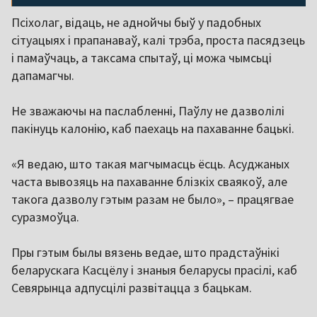
Псіхолаг, відаць, не аднойчы быў у падобных
сітуацыях і прапанаваў, калі трэба, проста пасядзець
і памаўчаць, а таксама спытаў, ці можа чымсьці
дапамагчы.
Не зважаючы на паслабленні, Паўлу не дазволілі
пакінуць калонію, каб паехаць на пахаванне бацькі.
«Я ведаю, што такая магчымасць ёсць. Асуджаных
часта вывозяць на пахаванне блізкіх сваякоў, але
такога дазволу гэтым разам не было», – працягвае
суразмоўца.
Пры гэтым былы вязень ведае, што прадстаўнікі
беларускага Касцёлу і знаныя беларусы прасілі, каб
Севярынца адпусцілі развітацца з бацькам.