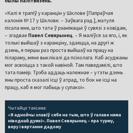
былы палітвязень.
«Калі я трапіў у каранцін у Шклове [Папраўчая
калонія № 17 у Шклове. – Заўвага рэд.], матуля
пісала мне, што тата ў рэанімацыі ў сувязі з ковідам,
– згадвае
Павел Севярынец
. – Я маліўся за яго, і, як
толькі выйшаў з каранціну, здаецца, на другі ж
дзень, я першы раз проста выйшаў на працу на
пілараму, мяне выклікалі да псіхолага. Каб асуджаны
мог асвоіцца з такой навіной. Там паведамілі, што
тата памёр. Трэба аддаць належнае – у гэты дзень
яны проста сказалі ісці ў атрад, то бок не ісці на
працу, каб я мог пабыць у супакоі».
Чытайце таксама:
«Я аднойчы злавіў сябе на тым, што ў галаве няма
ніводнай думкі». Павел Севярынец – пра турму,
веру і вяртанне дадому