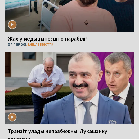
Жах у медыцыне: што нарабілі!
27 ЛІПЕНЯ 2026
РАНІЦА З БЕЛСАТАМ
Транзіт улады непазбежны: Лукашэнку
заменяць