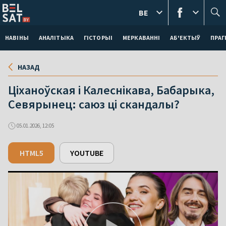
BE
НАВІНЫ
АНАЛІТЫКА
ГІСТОРЫІ
МЕРКАВАННI
АБ'ЕКТЫЎ
ПРАГ
НАЗАД
Ціханоўская і Калеснікава, Бабарыка,
Севярынец: саюз ці скандалы?
05.01.2026, 12:05
HTML5
YOUTUBE