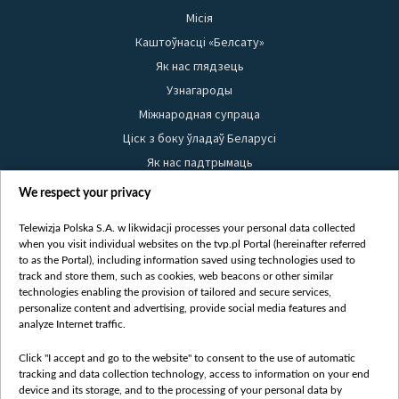
Місія
Каштоўнасці «Белсату»
Як нас глядзець
Узнагароды
Міжнародная супраца
Ціск з боку ўладаў Беларусі
Як нас падтрымаць
Правілы выкарыстання матэрыялаў
We respect your privacy
Інфармацыя аб адпраўніку
Telewizja Polska S.A. w likwidacji processes your personal data collected
Бяспека
when you visit individual websites on the tvp.pl Portal (hereinafter referred
Youtube
to as the Portal), including information saved using technologies used to
track and store them, such as cookies, web beacons or other similar
Белсат news
technologies enabling the provision of tailored and secure services,
personalize content and advertising, provide social media features and
Белсат Shorts
analyze Internet traffic.
Белсат Life
Жэстачайшы мульт
Click "I accept and go to the website" to consent to the use of automatic
tracking and data collection technology, access to information on your end
Belsat English
device and its storage, and to the processing of your personal data by