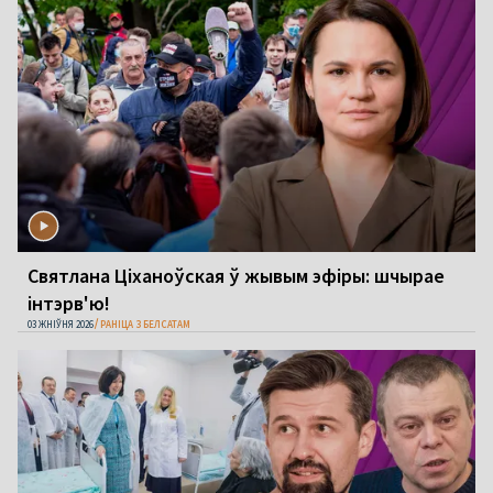
Святлана Ціханоўская ў жывым эфіры: шчырае
інтэрв'ю!
03 ЖНІЎНЯ 2026
РАНІЦА З БЕЛСАТАМ