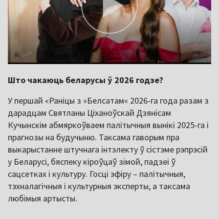
Што чакаюць беларусы ў 2026 годзе?
У першай «Раніцы з »Белсатам« 2026-га года разам з
дарадцам Святланы Ціханоўскай Дзянісам
Кучынскім абмяркоўваем палітычныя вынікі 2025-га і
прагнозы на будучыню. Таксама гаворым пра
выкарыстанне штучнага інтэлекту ў сістэме рэпрэсій
у Беларусі, бяспеку кіроўцаў зімой, падзеі ў
сацсетках і культуру. Госці эфіру – палітычныя,
тэхналагічныя і культурныя эксперты, а таксама
любімыя артысты.