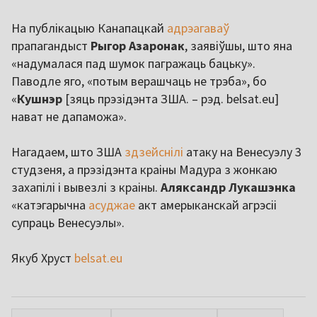
На публікацыю Канапацкай
адрэагаваў
прапагандыст
Рыгор Азаронак
, заявіўшы, што яна
«надумалася пад шумок пагражаць бацьку».
Паводле яго, «потым верашчаць не трэба», бо
«
Кушнэр
[зяць прэзідэнта ЗША. – рэд. belsat.eu]
нават не дапаможа».
Нагадаем, што ЗША
здзейснілі
атаку на Венесуэлу 3
студзеня, а прэзідэнта краіны Мадура з жонкаю
захапілі і вывезлі з краіны.
Аляксандр Лукашэнка
«катэгарычна
асуджае
акт амерыканскай агрэсіі
супраць Венесуэлы».
Якуб Хруст
belsat.eu