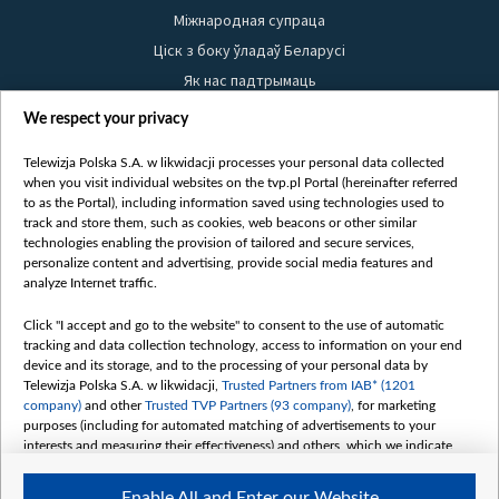
Міжнародная супраца
Ціск з боку ўладаў Беларусі
Як нас падтрымаць
Правілы выкарыстання матэрыялаў
We respect your privacy
Інфармацыя аб адпраўніку
Telewizja Polska S.A. w likwidacji processes your personal data collected
Бяспека
when you visit individual websites on the tvp.pl Portal (hereinafter referred
Youtube
to as the Portal), including information saved using technologies used to
track and store them, such as cookies, web beacons or other similar
Белсат news
technologies enabling the provision of tailored and secure services,
personalize content and advertising, provide social media features and
Белсат Shorts
analyze Internet traffic.
Белсат Life
Click "I accept and go to the website" to consent to the use of automatic
Жэстачайшы мульт
tracking and data collection technology, access to information on your end
Belsat English
device and its storage, and to the processing of your personal data by
Telewizja Polska S.A. w likwidacji,
Trusted Partners from IAB* (1201
Biełsat PL
company)
and other
Trusted TVP Partners (93 company)
, for marketing
Белсат Now
purposes (including for automated matching of advertisements to your
interests and measuring their effectiveness) and others, which we indicate
Белсат History
below.
Белсат Music
Enable All and Enter our Website