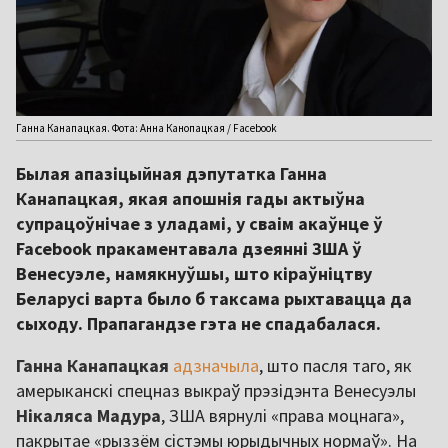
Ганна Канапацкая. Фота: Анна Канопацкая / Facebook
Былая апазіцыйная дэпутатка Ганна
Канапацкая, якая апошнія гады актыўна
супрацоўнічае з уладамі, у сваім акаўнце ў
Facebook пракаментавала дзеянні ЗША ў
Венесуэле, намякнуўшы, што кіраўніцтву
Беларусі варта было б таксама рыхтавацца да
сыходу. Прапагандзе гэта не спадабалася.
Ганна Канапацкая
адзначыла
, што пасля таго, як
амерыканскі спецназ выкраў прэзідэнта Венесуэлы
Нікаляса Мадура
, ЗША вярнулі «права моцнага»,
пакрытае «рыззём сістэмы юрыдычных нормаў». На