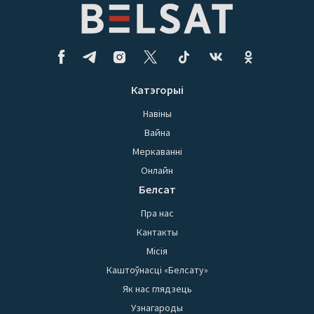
Катэгорыі
Навіны
Вайна
Меркаванні
Онлайн
Белсат
Пра нас
Кантакты
Місія
Каштоўнасці «Белсату»
Як нас глядзець
Узнагароды