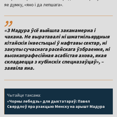
яе думку, «яно і да лепшага».
,,
«З Мадура ўсё выйшла заканамерна і
чакана. Не выратавалі ні шматмільярдныя
кітайскія інвестыцыі ў нафтавы сектар, ні
закупы сучаснага расейскага ўзбраення, ні
высокапрафесійная асабістая ахова, якая
складаецца з кубінскіх спецназаўцаў», –
заявіла яна.
Чытайце таксама:
«Чорны лебедзь» для дыктатараў: Павел
Свярдлоў пра рэакцыю Менску на арышт Мадура