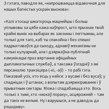
З гэтага, паводле яе, «напрошваецца відавочная для
нашых багністых ускраін выснова»:
«Калі хтосьці шматкроць мацнейшы і больш
уплывовы за цябе кажа наўпрост, што прызнае твой
крайні вынік на выбарах як законны і легітымны, але
толькі для таго, каб ты спакойна і без спешкі
падрыхтаваўся да сыходу, аднавіў механізмы не
толькі кулуарнай, але і дзяржаўна-публічнай
камунікацыі праз вяртанне афіцыйных
дыпламатычных службаў, а таксама ўзгадніў з імі
персаналію транзіцёра (-кі, -аў) – то рабі гэта.
Паказвай усіх, хто ёсць у кейсе: з вусамі і без вусаў; у
спадніцах і ў штанах; з вопытам дзяржкіравання і ў
прыватным сектары. Можа і спадабаецца хто. Вось
толькі з тымі, хто «нюхаў пораху», асцярожней – там
да такіх не вельмі. Ну і варушыся, а не даводзь да
рэцыдыву».