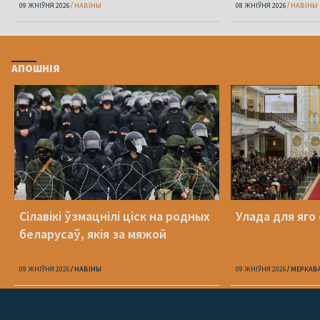
09 ЖНІЎНЯ 2026
НАВІНЫ
08 ЖНІЎНЯ 2026
НАВІНЫ
АПОШНІЯ
Сілавікі ўзмацнілі ціск на родных
Улада для яго
беларусаў, якія за мяжой
09 ЖНІЎНЯ 2026
НАВІНЫ
09 ЖНІЎНЯ 2026
МЕРКАВ