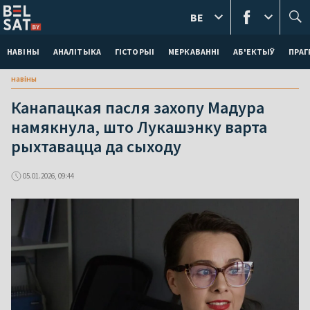
BE
НАВІНЫ
АНАЛІТЫКА
ГІСТОРЫІ
МЕРКАВАННI
АБ'ЕКТЫЎ
ПРАГ
навіны
Канапацкая пасля захопу Мадура
намякнула, што Лукашэнку варта
рыхтавацца да сыходу
05.01.2026, 09:44