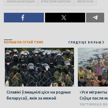
#ГАННА КАНАПАЦКАЯ
#ГРЫГОРЫЙ АЗАРОНАК
#ВЕНЕСУЭЛА
БОЛЬШ ПА ГЭТАЙ ТЭМЕ
ГЛЯДЗІЦЕ БОЛЬШ
Сілавікі ўзмацнілі ціск на родных
«Усе мігранты 
беларусаў, якія за мяжой
Сэўце пасля м
застаюцца да 