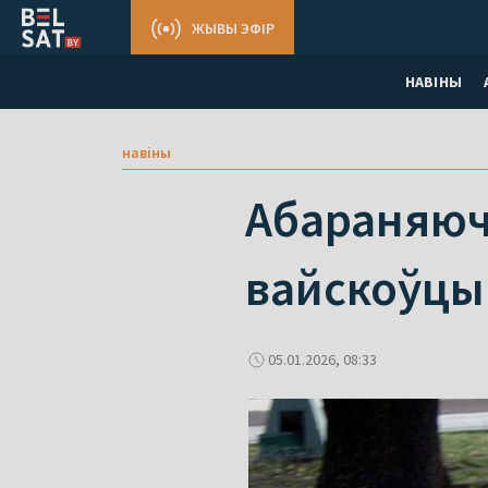
ЖЫВЫ ЭФІР
НАВІНЫ
навіны
Абараняючы
вайскоўцы.
05.01.2026, 08:33