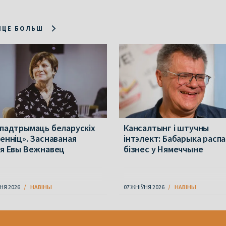
ІЦЕ БОЛЬШ
 падтрымаць беларускіх
Кансалтынг і штучны
менніц». Заснаваная
інтэлект: Бабарыка расп
ія Евы Вежнавец
бізнес у Нямеччыне
НЯ 2026
НАВІНЫ
07 ЖНІЎНЯ 2026
НАВІНЫ