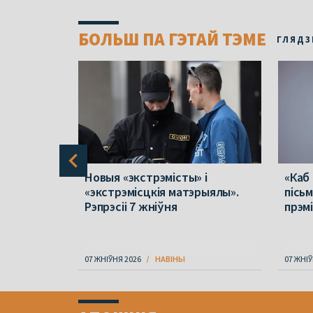
БОЛЬШ ПА ГЭТАЙ ТЭМЕ
ГЛЯДЗ
 ў
Новыя «экстрэмісты» і
«Каб
лік
«экстрэмісцкія матэрыялы».
пісь
у
Рэпрэсіі 7 жніўня
прэм
не
07 ЖНІЎНЯ 2026
НАВІНЫ
07 ЖНІЎ
Item
1