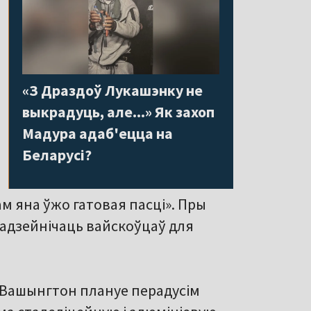
«З Драздоў Лукашэнку не
выкрадуць, але...» Як захоп
Мадура адаб'ецца на
Беларусі?
м яна ўжо гатовая пасці». Пры
задзейнічаць вайскоўцаў для
е Вашынгтон плануе перадусім