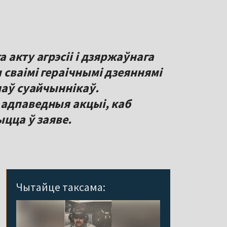
 акту агрэсіі і дзяржаўнага
сваімі гераічнымі дзеяннямі
наў суайчыннікаў.
адпаведныя акцыі, каб
Чытайце таксама: