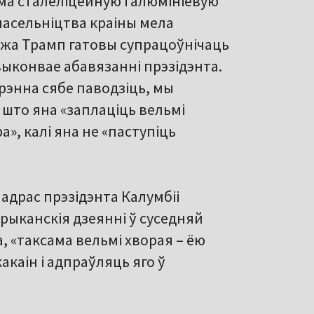
ма сталеліцейную і алюмініевую
 насельніцтва краіны мела
 жа Трамп гатовы супрацоўнічаць
 выконвае абавязанні прэзідэнта.
дрэнна сябе паводзіць, мы
, што яна «заплаціць вельмі
», калі яна не «паступіць
 адрас прэзідэнта Калумбіі
рыканскія дзеянні ў суседняй
а, «таксама вельмі хворая – ёю
акаін і адпраўляць яго ў