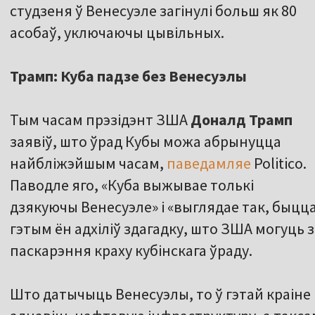
студзеня ў Венесуэле загінулі больш як 80
асобаў, уключаючы цывільных.
Трамп: Куба падзе без Венесуэлы
Тым часам прэзідэнт ЗША
Доналд Трамп
заявіў, што ўрад Кубы можа абрынуцца
найбліжэйшым часам,
паведамляе
Politico.
Паводле яго, «Куба выжывае толькі
дзякуючы Венесуэле» і «выглядае так, быцца
гэтым ён адхіліў здагадку, што ЗША могуць 
паскарэння краху кубінскага ўраду.
Што датычыць Венесуэлы, то ў гэтай краін