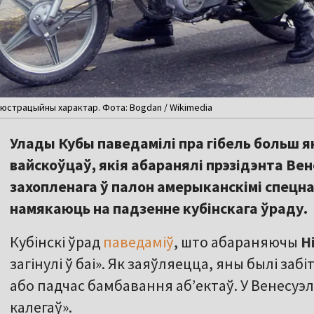
люстрацыйны характар. Фота: Bogdan / Wikimedia
Улады Кубы паведамілі пра гібель больш як
вайскоўцаў, якія абаранялі прэзідэнта Ве
захопленага ў палон амерыканскімі спецн
намякаюць на падзенне кубінскага ўраду.
Кубінскі ўрад
паведаміў
, што абараняючы
Н
загінулі ў баі». Як заяўляецца, яны былі за
або падчас бамбавання аб’ектаў. У Венесуэл
калегаў».