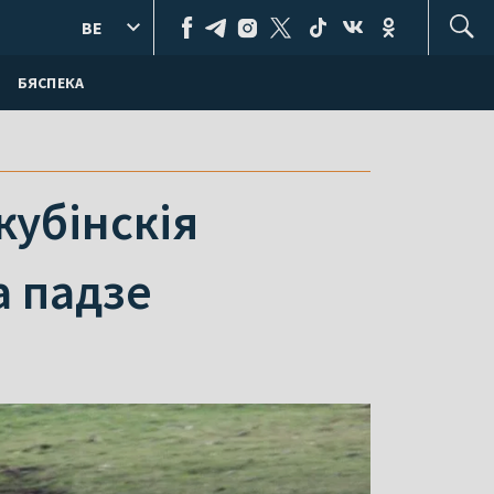
BE
БЯСПЕКА
кубінскія
а падзе