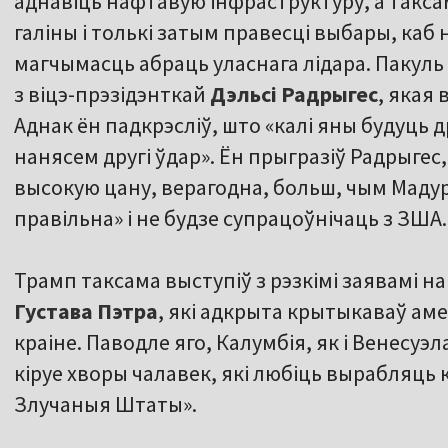
аднавіць нафтавую інфраструктуру, а такса
галіны і толькі затым правесці выбары, каб
магчымасць абраць уласнага лідара. Пакуль
з віцэ-прэзідэнткай
Дэльсі Радрыгес
, якая
Аднак ён падкрэсліў, што «калі яны будуць 
нанясем другі ўдар». Ён прыгразіў Радрыгес
высокую цану, верагодна, больш, чым Мадура
правільна» і не будзе супрацоўнічаць з ЗША.
Трамп таксама выступіў з рэзкімі заявамі на
Густава Пэтра
, які адкрыта крытыкаваў аме
краіне. Паводле яго, Калумбія, як і Венесуэл
кіруе хворы чалавек, які любіць вырабляць к
Злучаныя Штаты».