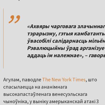
,,
«Ахвяры чарговага злачыннага
тэрарызму, гэтыя камбатанты 
ўвасобілі салідарнасць мільё
Рэвалюцыйны ўрад арганізуе 
Агулам, паводле
The New York Times
, што
спасылаецца на ананімнага
высокапастаўленага венесуэльскага
чыноўніка, у выніку амерыканскай атакі 3