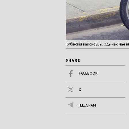
Кубінскія вайскоўцы. Здымак мае і
SHARE
FACEBOOK
X
TELEGRAM