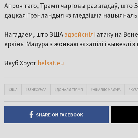
Апроч таго, Трамп чарговы раз згадаў, шт
дацкая Грэнландыя «з гледзішча нацыянальн
Нагадаем, што ЗША
здзейснілі
атаку на Вене
краіны Мадура з жонкаю захапілі і вывезлі з 
Якуб Хруст
belsat.eu
#ЗША
#ВЕНЕСУЭЛА
#ДОНАЛД ТРАМП
#НІКАЛЯС МАДУРА
#КУБ
SHARE ON FACEBOOK