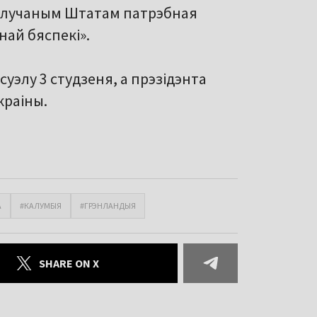
о Злучаным Штатам патрэбная
ай бяспекі».
суэлу 3 студзеня, а прэзідэнта
краіны.
А
#КАЛУМБІЯ
#ГРЭНЛАНДЫЯ
SHARE ON X