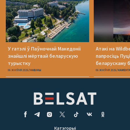
У гатэлі ў Паўночнай Македоніі
Атакі на Wildb
знайшлі мёртвай беларускую
папросіць Пуц
турыстку
беларускаму б
06 ЖНІЎНЯ 2026
НАВІНЫ
06 ЖНІЎНЯ 2026
КАМЕНТ
Катэгорыі