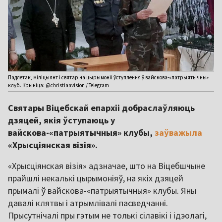
Падлетак, міліцыянт і святар на цырымоніі ўступлення ў вайскова-«патрыятычны»
клуб. Крыніца: @christianvision / Telegram
Святары Віцебскай епархіі добраслаўляюць
дзяцей, якія ўступаюць у
вайскова-«патрыятычныя» клубы,
заўважыла
«Хрысціянская візія».
«Хрысціянская візія» адзначае, што на Віцебшчыне
прайшлі некалькі цырымоніяў, на якіх дзяцей
прымалі ў вайскова-«патрыятычныя» клубы. Яны
давалі клятвы і атрымлівалі пасведчанні.
Прысутнічалі пры гэтым не толькі сілавікі і ідэолагі,