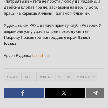
«патрыятызм – гэта не проста любоў да Радзімы, а
дзейсны клопат пра яе, заснаваны на веры ў Бога,
працы на карысць Айчыны і дапамогі блізкім».
У Докшыцкім РАУС дзяцей прымаў клуб «Резерв». У
цырымоніі ўзяў удзел клірык прыходу святыні
Пакрову Прасвятой Багародзіцы іерэй
Павел
Іоська
.
Арсен Рудэнка
belsat.eu
#ЦАРКВА
#ДЗЕЦІ
#МІЛІЦЫЯ
#ВОЙСКА
#ПРАПАГАНДА