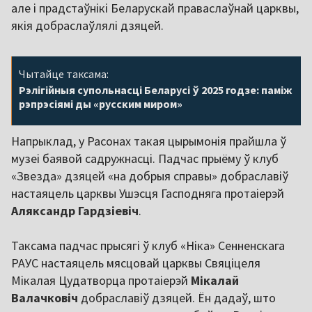
але і прадстаўнікі Беларускай праваслаўнай царквы,
якія добраслаўлялі дзяцей.
Чытайце таксама:
Рэлігійныя супольнасці Беларусі ў 2025 годзе: паміж
рэпрэсіямі ды «русским миром»
Напрыклад, у Расонах такая цырымонія прайшла ў
музеі баявой садружнасці. Падчас прыёму ў клуб
«Звезда» дзяцей «на добрыя справы» добраславіў
настаяцель царквы Ушэсця Гасподняга протаіерэй
Аляксандр Гардзіевіч
.
Таксама падчас прысягі ў клуб «Ніка» Сенненскага
РАУС настаяцель мясцовай царквы Свяціцеля
Мікалая Цудатворца протаіерэй
Мікалай
Валачковіч
добраславіў дзяцей. Ён дадаў, што