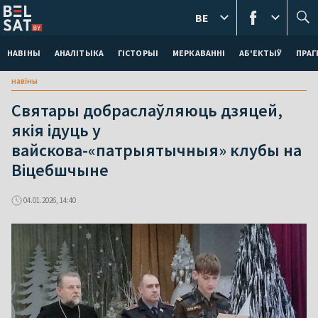
BE
НАВІНЫ
АНАЛІТЫКА
ГІСТОРЫІ
МЕРКАВАННI
АБ'ЕКТЫЎ
ПРАГ
навіны
Святары добраслаўляюць дзяцей,
якія ідуць у
вайскова-«патрыятычныя» клубы на
Віцебшчыне
04.01.2026, 14:40