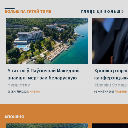
БОЛЬШ ПА ГЭТАЙ ТЭМЕ
ГЛЯДЗІЦЕ БОЛЬШ
У гатэлі ў Паўночнай Македоніі
Хроніка рэпрэс
знайшлі мёртвай беларускую
канферэнцыяй
турыстку
сілавікі ўзмацн
беларусаў
06 ЖНІЎНЯ 2026
НАВІНЫ
05 ЖНІЎНЯ 2026
НАВІНЫ
АПОШНІЯ