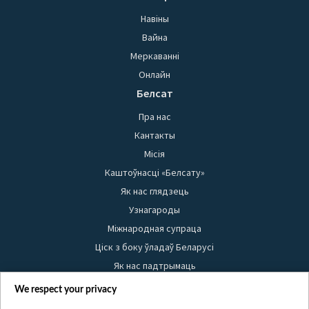
Навіны
Вайна
Меркаванні
Онлайн
Белсат
Пра нас
Кантакты
Місія
Каштоўнасці «Белсату»
Як нас глядзець
Узнагароды
Міжнародная супраца
Ціск з боку ўладаў Беларусі
Як нас падтрымаць
Правілы выкарыстання матэрыялаў
We respect your privacy
Інфармацыя аб адпраўніку