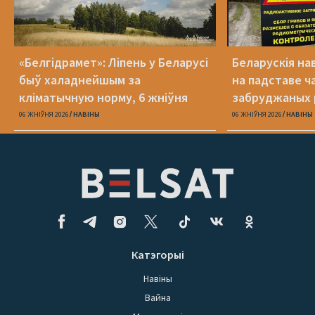
«Белгідрамет»: Ліпень у Беларусі
Беларускія на
быў халаднейшым за
на падставе ча
кліматычную норму, 6 жніўня
забруджаных 
будзе +40 °С
06 ЖНІЎНЯ 2026
НАВІНЫ
06 ЖНІЎНЯ 2026
НАВІНЫ
Катэгорыі
Навіны
Вайна