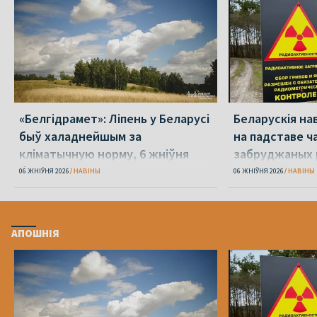
«Белгідрамет»: Ліпень у Беларусі
Беларускія на
быў халаднейшым за
на падставе ча
кліматычную норму, 6 жніўня
забруджаных 
будзе +40 °С
06 ЖНІЎНЯ 2026
НАВІНЫ
06 ЖНІЎНЯ 2026
НАВІНЫ
АПОШНІЯ