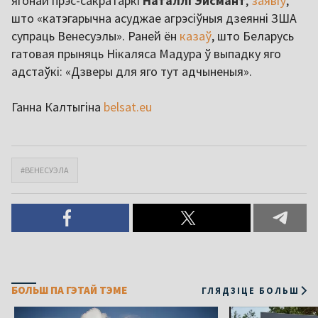
ягонай прэс-сакратаркі
Наталлі Эйсмант
,
заявіў
,
што «катэгарычна асуджае агрэсіўныя дзеянні ЗША
супраць Венесуэлы». Раней ён
казаў
, што Беларусь
гатовая прыняць Нікаляса Мадура ў выпадку яго
адстаўкі: «Дзверы для яго тут адчыненыя».
Ганна Калтыгіна
belsat.eu
#ВЕНЕСУЭЛА
БОЛЬШ ПА ГЭТАЙ ТЭМЕ
ГЛЯДЗІЦЕ БОЛЬШ