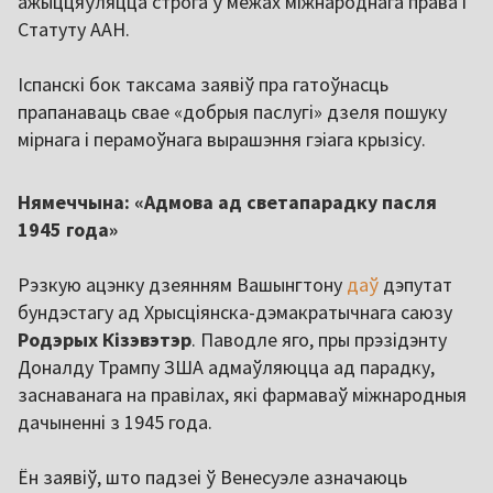
ажыццяўляцца строга ў межах міжнароднага права і
Статуту ААН.
Іспанскі бок таксама заявіў пра гатоўнасць
прапанаваць свае «добрыя паслугі» дзеля пошуку
мірнага і перамоўнага вырашэння гэіага крызісу.
Нямеччына: «Адмова ад светапарадку пасля
1945 года»
Рэзкую ацэнку дзеянням Вашынгтону
даў
дэпутат
бундэстагу ад Хрысціянска-дэмакратычнага саюзу
Родэрых Кізэвэтэр
. Паводле яго, пры прэзідэнту
Доналду Трампу ЗША адмаўляюцца ад парадку,
заснаванага на правілах, які фармаваў міжнародныя
дачыненні з 1945 года.
Ён заявіў, што падзеі ў Венесуэле азначаюць