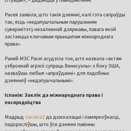
Расея заявіла, што такія дзеянні, калі гэта сапраўды
так, ёсць «недапушчальным парушэннем
суверэнітэту незалежнай дзяржавы, павага якой
застаецца ключавым прынцыпам міжнароднага
права».
Раней МЗС Расеі асудзіла тое, што назвала «актам
узброенай агрэсіі супраць Венесуэлы» з боку ЗША,
назваўшы любыя «апраўданні» для падобных
дзеянняў «недапушчальнымі».
Іспанія: Заклік да міжнароднага права і
пасярэдніцтва
Мадрыд
заклікаў
да дээскалацыі і памяркоўнасці,
падкрэсліўшы, што ўсе дзеянні павінны