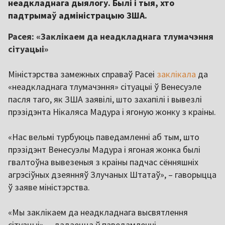
неадкладнага дыялогу. Былі і тыя, хто
падтрымаў адміністрацыю ЗША.
Расея: «Заклікаем да неадкладнага тлумачэння
сітуацыі»
Міністэрства замежных справаў Расеі
заклікала
да
«неадкладнага тлумачэння» сітуацыі ў Венесуэле
пасля таго, як ЗША заявілі, што захапілі і вывезлі
прэзідэнта Нікаляса Мадура і ягоную жонку з краіны.
«Нас вельмі турбуюць паведамленні аб тым, што
прэзідэнт Венесуэлы Мадура і ягоная жонка былі
гвалтоўна вывезеныя з краіны падчас сённяшніх
агрэсіўных дзеянняў Злучаных Штатаў», – гаворыцца
ў заяве міністэрства.
«Мы заклікаем да неадкладнага высвятлення
сітуацыі», – дадаецца ў паведамленні.