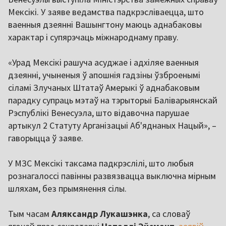
Мексікі. У заяве ведамства падкрэсліваецца, што
ваенныя дзеянні Вашынгтону маюць аднабаковы
характар і супярэчаць міжнароднаму праву.
«Урад Мексікі рашуча асуджае і адхіляе ваенныя
дзеянні, учыненыя ў апошнія гадзіны ўзброенымі
сіламі Злучаных Штатаў Амерыкі ў аднабаковым
парадку супраць мэтаў на тэрыторыі Баліварыянскай
Рэспублікі Венесуэла, што відавочна парушае
артыкул 2 Статуту Арганізацыі Аб'яднаных Нацый», –
гаворыцца ў заяве.
У МЗС Мексікі таксама падкрэслілі, што любыя
рознагалоссі павінны развязвацца выключна мірным
шляхам, без прымянення сілы.
Тым часам
Аляксандр Лукашэнка
, са словаў