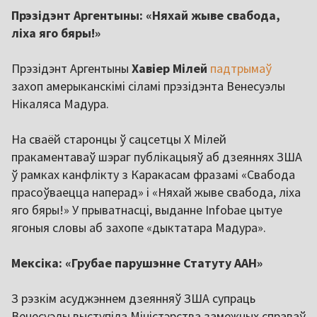
Прэзідэнт Аргентыны: «Няхай жыве свабода,
ліха яго бяры!»
Прэзідэнт Аргентыны
Хавіер Мілей
падтрымаў
захоп амерыканскімі сіламі прэзідэнта Венесуэлы
Нікаляса Мадура.
На сваёй старонцы ў сацсетцы Х Мілей
пракаментаваў шэраг публікацыяў аб дзеяннях ЗША
ў рамках канфлікту з Каракасам фразамі «Свабода
прасоўваецца наперад» і «Няхай жыве свабода, ліха
яго бяры!» У прыватнасці, выданне Infobae цытуе
ягоныя словы аб захопе «дыктатара Мадура».
Мексіка: «Грубае парушэнне Статуту ААН»
З рэзкім асуджэннем дзеянняў ЗША супраць
Венесуэлы выступіла Міністэрства замежных справаў