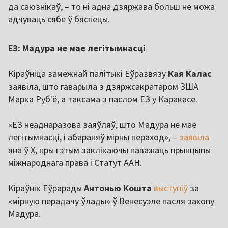
да саюзнікаў, – то ні адна дзяржава больш не можа
адчуваць сябе ў бяспецы.
ЕЗ: Мадура не мае легітымнасці
Кіраўніца замежнай палітыкі Еўразвязу
Кая Калас
заявіла, што гаварыла з дзяржсакратаром ЗША
Марка Руб'ё, а таксама з паслом ЕЗ у Каракасе.
«ЕЗ неаднаразова заяўляў, што Мадура не мае
легітымнасці, і абараняў мірны пераход», –
заявіла
яна ў X, пры гэтым заклікаючы паважаць прынцыпы
міжнароднага права і Статут ААН.
Кіраўнік Еўрарады
Антонью Кошта
выступіў
за
«мірную перадачу ўлады» ў Венесуэле пасля захопу
Мадура.