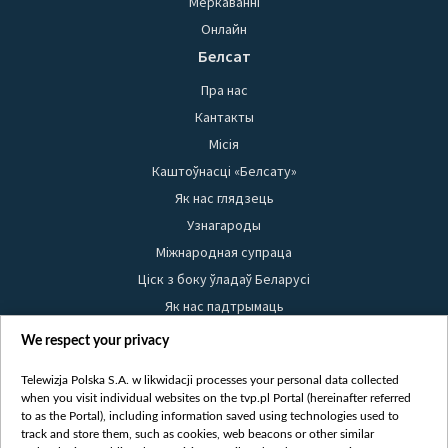
Меркаванні
Онлайн
Белсат
Пра нас
Кантакты
Місія
Каштоўнасці «Белсату»
Як нас глядзець
Узнагароды
Міжнародная супраца
Ціск з боку ўладаў Беларусі
Як нас падтрымаць
Правілы выкарыстання матэрыялаў
We respect your privacy
Інфармацыя аб адпраўніку
Telewizja Polska S.A. w likwidacji processes your personal data collected
Бяспека
when you visit individual websites on the tvp.pl Portal (hereinafter referred
Youtube
to as the Portal), including information saved using technologies used to
track and store them, such as cookies, web beacons or other similar