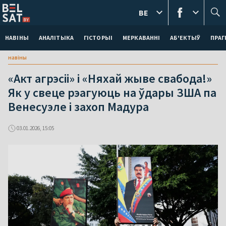
BE
НАВІНЫ
АНАЛІТЫКА
ГІСТОРЫІ
МЕРКАВАННI
АБ'ЕКТЫЎ
ПРАГ
навіны
«Акт агрэсіі» і «Няхай жыве свабода!»
Як у свеце рэагуюць на ўдары ЗША па
Венесуэле і захоп Мадура
03.01.2026, 15:05