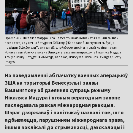
Прыхільнікі Нікаляса Мадура і Уга Чавэса трымаюць плакаты з іхнымі выявамі
пасля таго, як у ноч на 3 студзеня 2026 года ў Каракасе былі чутныя выбухі, а
прэзідэнт ЗША Доналд Трамп заявіў, што ўзброеныя сілы ягонай краіны пачалі
«буйнамаштабную» атаку на Венесуэлу і захапілі яе прэзідэнта Нікаляса Мадура і
ягоную жонку. 3 студзеня 2026 года, Каракас, Венесуэла. Фота: Jesus Vargas / Getty
Images
На паведамленні аб пачатку ваенных аперацыяў
ЗША на тэрыторыі Венесуэлы і заявы
Вашынгтону аб дзеяннях супраць рэжыму
Нікаляса Мадура і ягоным верагодным захопе
паследавала рэзкая міжнародная рэакцыя.
Шэраг дзяржаваў і палітыкаў назвалі тое, што
адбываецца, парушэннем міжнароднага права,
іншыя заклікалі да стрыманасці, дээскалацыі і