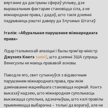
вяртанне да дактрыны сфераў уплыву, дзе
вырашальным фактарам становіцца сіла, а не
міжнароднае права, і дадаў, што такія дзеянні
падрываюць рэшткі даверу да Злучаных Штатаў.
Італія: «Абуральнае парушэнне міжнароднага
права»
Лідар італьянскай апазіцыі і былы прэм'ер-міністр
Джузэпэ Контэ
заявіў
, што дзеянні ЗША супраць
Венесуэлы не маюць прававой асновы.
Паводле яго, свет сутыкнуўся з відавочным
парушэннем міжнароднага права, пры якім
дамінаванне мацнейшага становіцца нормай. Контэ
выказаў надзею, што міжнародная супольнасць
выкажацца супольна, адзначыўшы, што калі правілы
прымяняюцца выбарачна – толькі да ворагаў, але не