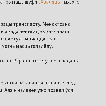
 атрымаць шуфлі.
Хваляць
тых, хто
працы транспарту. Менсктранс
мыя «адхіленні ад вызначанага
анспарту спыняецца і калі
 магчымасць галалёду.
 прыбіранню снегу і не пакідаць
арыства ратавання на вадзе, лёд
м. Адзін чалавек ужо праваліўся