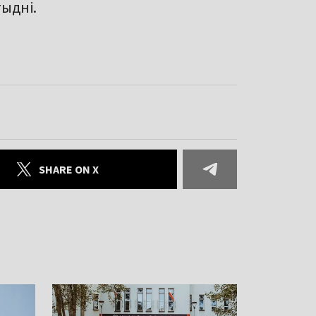
тыдні.
SHARE ON X