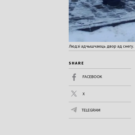
Людзі адчышчаюць двор ад снегу. 
SHARE
FACEBOOK
X
TELEGRAM