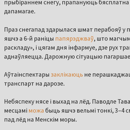
прыбіраннем снегу, прапануюць бясплатна
дапамагае.
Праз снегапад здарылася шмат перабояў у 
яшчэ а 6-й раніцы
папярэджваў
, што магчы
раскладу», і цягам дня інфармуе, дзе рух тр
аднаўляецца. Дарожную сітуацыю пагаршае
Аўтаінспектары
заклікаюць
не перашкаджаць
транспарт на дарозе.
Небяспеку нясе і выхад на лёд. Паводле Тав
месцамі
можа
быць яшчэ вельмі тонкі, 3–4 с
пад лёд на Менскім моры.