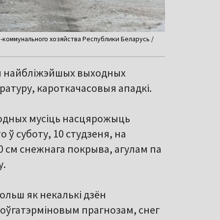
о-коммунального хозяйства Республики Беларусь /
ля найбліжэйшых выходных
ратуру, кароткачасовыя ападкі.
ходных мусіць насцярожыць
то ў суботу, 10 студзеня, на
0 см снежнага покрыва, агулам па
у.
ольш як некалькі дзён
доўгатэрміновым прагнозам, снег