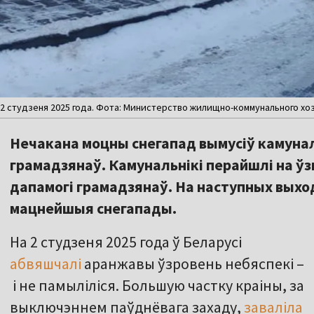
2 студзеня 2025 года. Фота: Министерство жилищно-коммунального хоз
Нечакана моцны снегапад вымусіў камунал
грамадзянаў. Камунальнікі перайшлі на ў
дапамогі грамадзянаў. На наступных вых
мацнейшыя снегапады.
На 2 студзеня 2025 года ў Беларусі
абвяшчалі
аранжавы ўзровень небяспекі –
і не памыліліся. Большую частку краіны, за
выключэннем паўднёвага захаду,
заваліла