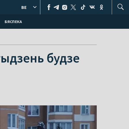
BE
БЯСПЕКА
тыдзень будзе