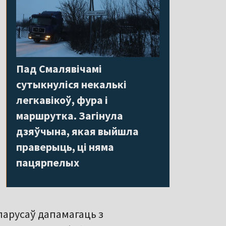
Пад Смалявічамі
сутыкнуліся некалькі
легкавікоў, фура і
маршрутка. Загінула
дзяўчына, якая выйшла
праверыць, ці няма
пацярпелых
арусаў дапамагаць з