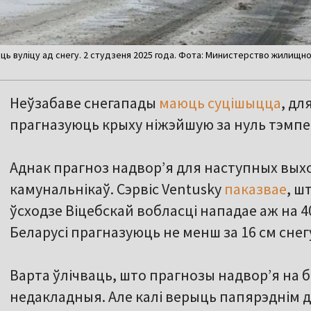
ь вуліцу ад снегу. 2 студзеня 2025 года. Фота: Министерство жилищн
Неўзабаве снегапады
маюць суцішыцца
, д
прагназуюць крыху ніжэйшую за нуль тэмпе
Аднак прагноз надвор’я для наступных вы
камунальнікаў. Сэрвіс Ventusky
паказвае
, ш
ўсходзе Віцебскай вобласці нападае аж на 4
Беларусі прагназуюць не менш за 16 см снег
Варта ўлічваць, што прагнозы надвор’я на б
недакладныя. Але калі верыць папярэднім 