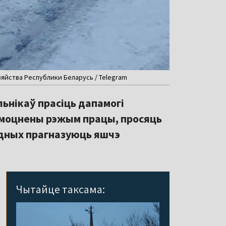
яйства Республики Беларусь / Telegram
ьнікаў прасіць дапамогі
змоцнены рэжым працы, просяць
одных прагназуюць яшчэ
Чытайце таксама: