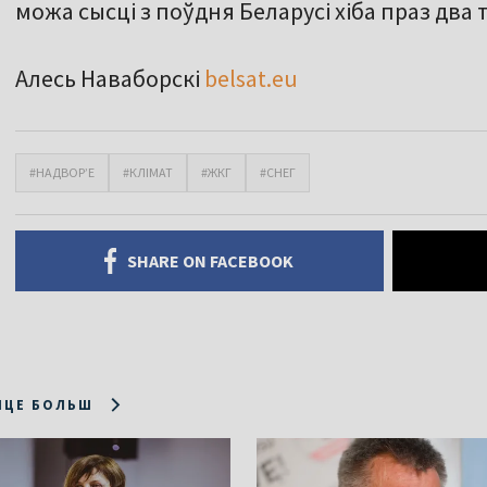
можа сысці з поўдня Беларусі хіба праз два 
Алесь Наваборскі
belsat.eu
#НАДВОР’Е
#КЛІМАТ
#ЖКГ
#СНЕГ
SHARE ON FACEBOOK
ІЦЕ БОЛЬШ