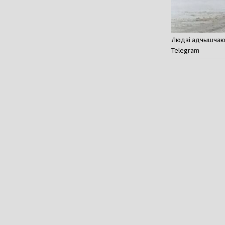
Людзі адчышчаюц
Telegram