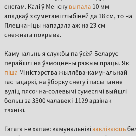
снегам. Калі ў Менску
выпала
10 мм
ападкаў з сумётамі глыбінёй да 18 см, то на
Плешчаніцы нападала аж на 23 см
снежнага покрыва.
Камунальныя службы па ўсёй Беларусі
перайшлі на ўзмоцнены рэжым працы. Як
піша
Міністэрства жыллёва-камунальнай
гаспадаркі, на ўборку снегу і пасыпанне
вуліц пясочна-солевымі сумесямі выйшлі
больш за 3300 чалавек і 1129 адзінак
тэхнікі.
Гэтага не хапае: камунальнікі
заклікаюць
бел