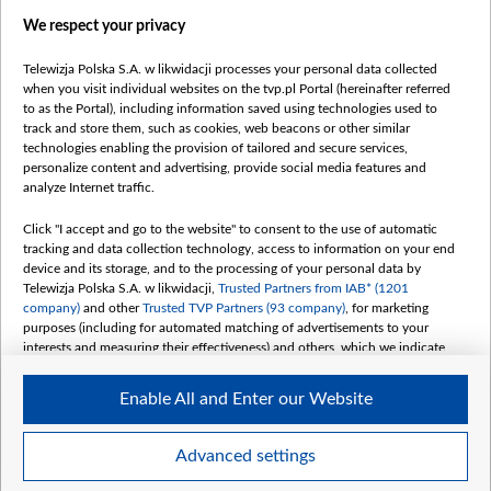
Правілы выкарыстання матэрыялаў
We respect your privacy
Інфармацыя аб адпраўніку
Telewizja Polska S.A. w likwidacji processes your personal data collected
Бяспека
when you visit individual websites on the tvp.pl Portal (hereinafter referred
Youtube
to as the Portal), including information saved using technologies used to
track and store them, such as cookies, web beacons or other similar
Белсат news
technologies enabling the provision of tailored and secure services,
personalize content and advertising, provide social media features and
Белсат Shorts
analyze Internet traffic.
Белсат Life
Click "I accept and go to the website" to consent to the use of automatic
Жэстачайшы мульт
tracking and data collection technology, access to information on your end
Belsat English
device and its storage, and to the processing of your personal data by
Telewizja Polska S.A. w likwidacji,
Trusted Partners from IAB* (1201
Biełsat PL
company)
and other
Trusted TVP Partners (93 company)
, for marketing
Белсат Now
purposes (including for automated matching of advertisements to your
interests and measuring their effectiveness) and others, which we indicate
Белсат History
below.
Белсат Music
Enable All and Enter our Website
The purposes of processing your data by TVP S.A. w likwidacji are as
Белсат Doc
follows:
My consents
Store and/or access information on a device
Advanced settings
Use limited data to select advertising
Create profiles for personalised advertising