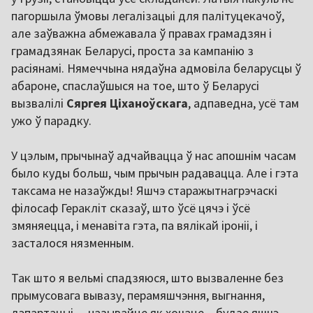
пагоршыла ўмовы легалізацыі для палітуцекачоў,
але заўважна абмежавала ў правах грамадзян і
грамадзянак Беларусі, проста за кампанію з
расіянамі. Нямеччына нядаўна адмовіла беларусцы ў
абароне, спаслаўшыся на тое, што ў Беларусі
вызвалілі
Сяргея Ціханоўскага
, адпаведна, усё там
ужо ў парадку.
У цэлым, прычынаў адчайвацца ў нас апошнім часам
было куды больш, чым прычын радавацца. Але і гэта
таксама не назаўжды! Яшчэ старажытнагрэчаскі
філосаф Геракліт сказаў, што ўсё цячэ і ўсё
змяняецца, і менавіта гэта, па вялікай іроніі, і
засталося нязменным.
Так што я вельмі спадзяюся, што вызваленне без
прымусовага вывазу, перамяшчэння, выгнання,
дэпартацыі, – называйце як хочаце – будзе яшчэ