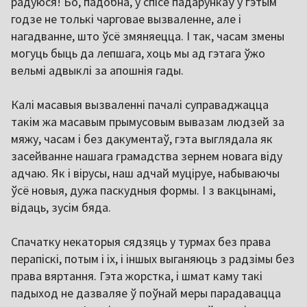
радуюся! Бо, падобна, у спісе падарункаў у гэтым
годзе не толькі чарговае вызваленне, але і
нагадванне, што ўсё змяняецца. І так, часам змены
могуць быць да лепшага, хоць мы ад гэтага ўжо
вельмі адвыклі за апошнія гады.
Калі масавыя вызваленні пачалі суправаджацца
такім жа масавым прымусовым вывазам людзей за
мяжу, часам і без дакументаў, гэта выглядала як
засейванне нашага грамадства зернем новага віду
адчаю. Як і вірусы, наш адчай муціруе, набываючы
ўсё новыя, дужа паскудныя формы. І з вакцынамі,
відаць, зусім бяда.
Спачатку некаторыя сядзяць у турмах без права
перапіскі, потым і іх, і іншых выганяюць з радзімы без
права вяртання. Гэта жорстка, і шмат каму такі
падыход не дазваляе ў поўнай меры парадавацца