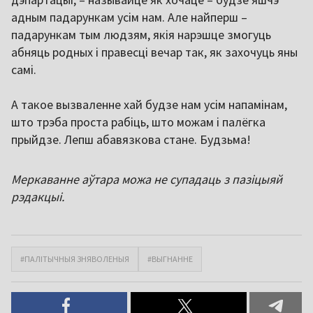
адным падарункам усім нам. Але найперш –
падарункам тым людзям, якія нарэшце змогуць
абняць родных і правесці вечар так, як захочуць яны
самі.
А такое вызваленне хай будзе нам усім напамінам,
што трэба проста рабіць, што можам і палёгка
прыйдзе. Лепш абавязкова стане. Будзьма!
Меркаванне аўтара можа не супадаць з пазіцыяй
рэдакцыі.
#ПАЛІТЫЧНЫЯ ЗНЯВОЛЕНЫЯ
#ВЫГНАННЕ