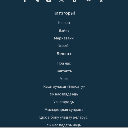
Катэгорыі
Навіны
Вайна
Меркаванні
Онлайн
Белсат
Пра нас
Кантакты
Місія
Каштоўнасці «Белсату»
Як нас глядзець
Узнагароды
Міжнародная супраца
Ціск з боку ўладаў Беларусі
Як нас падтрымаць