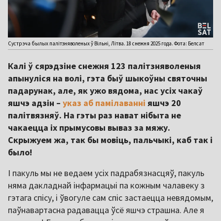
Сустрэча былых палітзняволеных ў Вільні, Літва. 18 снежня 2025 года. Фота: Белсат
Калі ў сярэдзіне снежня 123 палітзняволеныя
апынуліся на волі, гэта быў шыкоўны святочны
падарунак, але, як ужо вядома, нас усіх чакаў
яшчэ адзін –
указ аб памілаванні
яшчэ 20
палітвязняў. На гэты раз нават нібыта не
чакаецца іх прымусовы вываз за мяжу.
Скрыжуем жа, так бы мовіць, пальчыкі, каб так і
было!
І пакуль мы не ведаем усіх падрабязнасцяў, пакуль
няма дакладнай інфармацыі па кожным чалавеку з
гэтага спісу, і ўвогуле сам спіс застаецца невядомым,
паўнавартасна радавацца ўсё яшчэ страшна. Але я