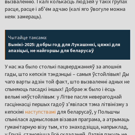
вызваленню. І калі колькасць людзей у такіх групах
расце, расце і аб’ём адчаю (калі яго ўвогуле можна
неяк замераць).
Чытайце таксама:
Вынікі-2025: добры год для Лукашэнкі, цяжкі для
апазіцыі, не найгоршы для беларусаў
У нас жа было столькі пацверджанняў за апошнія
гады, што кепскія тэндэнцыі – самыя ўстойлівыя! Ды
чаго варты адзін той факт, што вызваленні адных не
спыняюць пасадкі іншых! Добрае ж было і ёсць
вельмі няўстойлівым: у Літве пасля неверагоднай
гасціннасці першых гадоў з’явілася тэма літвінізму з
кепскімі
наступствамі
для беларусаў, у Польшчы
спынілася адмысловая візавая праграма, а атрымаць
гуманітарную візу тым, хто знаходзіцца, напрыклад,
у Грузіі, становіцца ўсё складаней. Латвія пакуль не