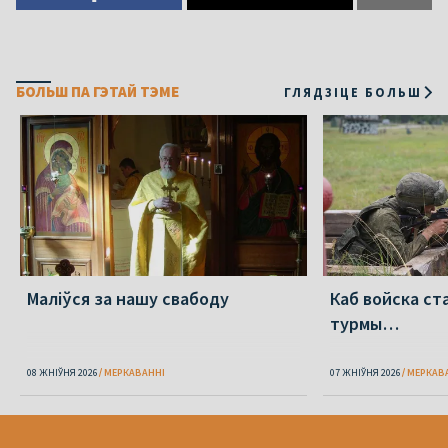
БОЛЬШ ПА ГЭТАЙ ТЭМЕ
ГЛЯДЗІЦЕ БОЛЬШ
Маліўся за нашу свабоду
Каб войска ст
турмы…
08 ЖНІЎНЯ 2026
МЕРКАВАННI
07 ЖНІЎНЯ 2026
МЕРКАВ