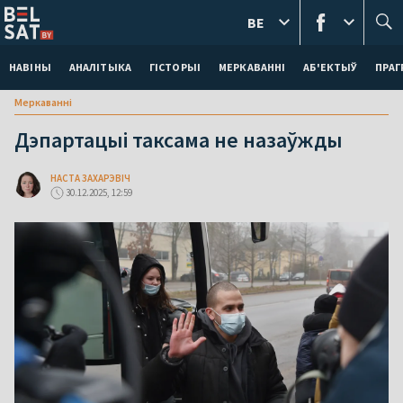
BE
НАВІНЫ
АНАЛІТЫКА
ГІСТОРЫІ
МЕРКАВАННI
АБ'ЕКТЫЎ
ПРАГ
Меркаваннi
Дэпартацыі таксама не назаўжды
НАСТА ЗАХАРЭВІЧ
30.12.2025, 12:59