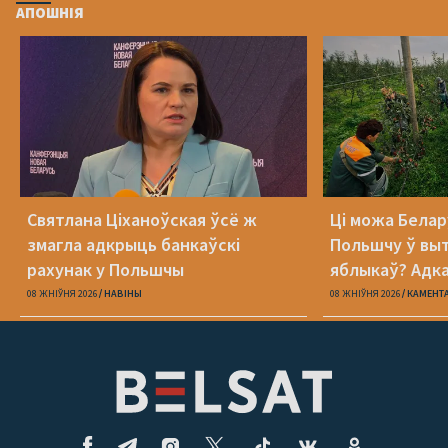
АПОШНІЯ
Святлана Ціханоўская ўсё ж
Ці можа Белар
змагла адкрыць банкаўскі
Польшчу ў вы
рахунак у Польшчы
яблыкаў? Адк
08 ЖНІЎНЯ 2026
НАВІНЫ
08 ЖНІЎНЯ 2026
КАМЕНТ