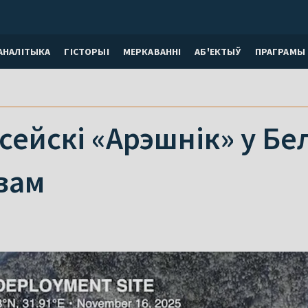
АНАЛІТЫКА
ГІСТОРЫІ
МЕРКАВАННI
АБ'ЕКТЫЎ
ПРАГРАМЫ
асейскі «Арэшнік» у Бе
вам