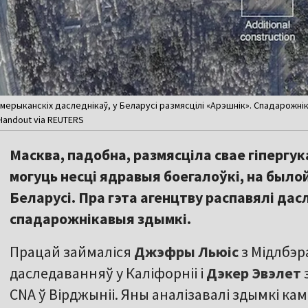
мерыканскіх даследнікаў, у Беларусі размясцілі «Арэшнік». Спадарожнік
Handout via REUTERS
Масква, падобна, размясціла свае гіпергу
могуць несці ядравыя боегалоўкі, на было
Беларусі. Пра гэта агенцтву распавялі да
спадарожнікавыя здымкі.
Працай займаліся
Джэфры Льюіс
з Мідлбэр
даследаванняў у Каліфорніі і
Дэкер Эвэлет
CNA ў Вірджыніі. Яны аналізавалі здымкі 