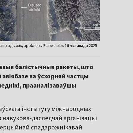
авы здымак, зроблены Planet Labs 16 лістапада 2025
кавыя балістычныя ракеты, што
й авіябазе ва ўсходняй частцы
следнікі, прааналізаваўшы
аўскага інстытуту міжнародных
з навукова-даследчай арганізацыі
камерцыйнай спадарожнікавай