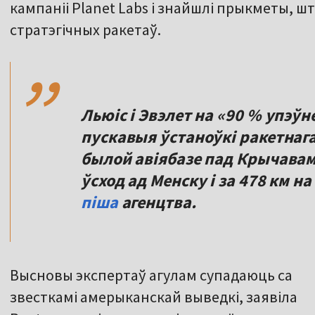
кампаніі Planet Labs і знайшлі прыкметы, 
,,
стратэгічных ракетаў.
Льюіс і Эвэлет на «90 % упэў
пускавыя ўстаноўкі ракетнаг
былой авіябазе пад Крычавам
ўсход ад Менску і за 478 км н
піша
агенцтва.
Высновы экспертаў агулам супадаюць са
звесткамі амерыканскай выведкі, заявіла