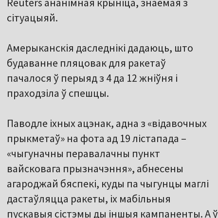
Reuters ананімная крыніца, знаёмая з
сітуацыяй.
Амерыканскія даследнікі дадаюць, што
будаванне пляцовак для ракетаў
пачалося ў перыяд з 4 да 12 жніўня і
праходзіла ў спешцы.
Паводле іхных ацэнак, адна з «відавочных
прыкметаў» на фота ад 19 лістапада –
«чыгуначны перавалачны пункт
вайсковага прызначэння», абнесены
агароджай бяспекі, куды па чыгунцы маглі
дастаўляцца ракеты, іх мабільныя
пускавыя сістэмы ды іншыя кампаненты. А 