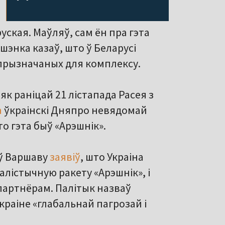
уская. Маўляў, сам ён пра гэта
ашэнка казаў, што ў Беларусі
 прызначаных для комплексу.
як раніцай 21 лістапада Расея з
а
ўкраінскі Дняпро невядомай
то гэта быў «Арэшнік».
 ў Варшаву
заявіў
, што Украіна
алістычную ракету «Арэшнік», і
партнёрам. Палітык назваў
раіне «глабальнай пагрозай і