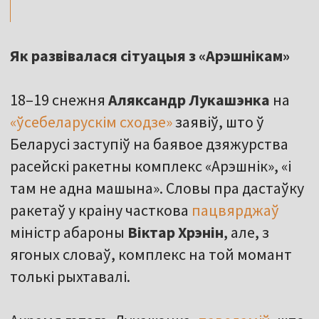
Як развівалася сітуацыя з «Арэшнікам»
18–19 снежня
Аляксандр Лукашэнка
на
«ўсебеларускім сходзе»
заявіў, што ў
Беларусі заступіў на баявое дзяжурства
расейскі ракетны комплекс «Арэшнік», «і
там не адна машына». Словы пра дастаўку
ракетаў у краіну часткова
пацвярджаў
міністр абароны
Віктар Хрэнін
, але, з
ягоных словаў, комплекс на той момант
толькі рыхтавалі.