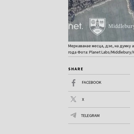
Меркаванае месца, дзе, на думку а
года Фота: Planet Labs/Middlebury/
SHARE
FACEBOOK
X
TELEGRAM