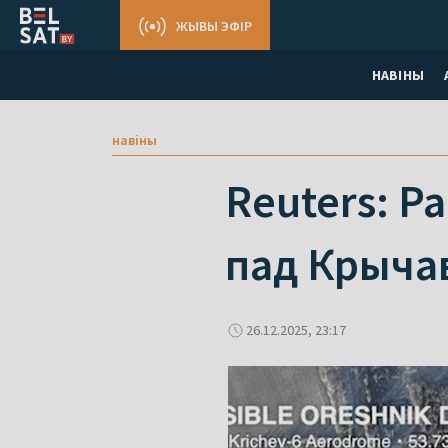
ЖЫВЫ ЭФІР
НАВІНЫ
навіны
Reuters: Р
пад Крыча
26.12.2025, 23:17