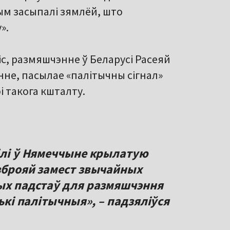
ым засыпалі зямлёй, што
».
с, размяшчэнне ў Беларусі Расеяй
нне, пасылае «палітычны сігнал»
і такога кшталту.
цілі ў Нямеччыне крылатую
 зброяй замест звычайных
вых падстаў для размяшчэння
лькі палітычныя», – падзяліўся