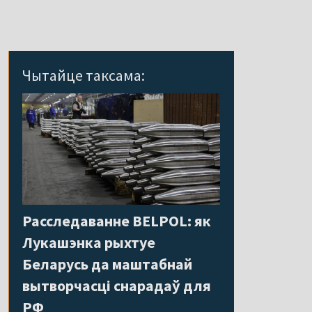
Чытайце таксама:
Расследаванне BELPOL: як
Лукашэнка рыхтуе
Беларусь да маштабнай
вытворчасці снарадаў для
РФ