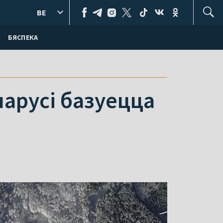
BE
БЯСПЕКА
ларусі базуецца