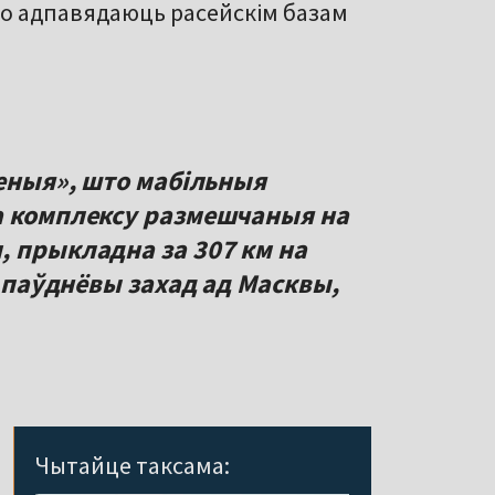
што адпавядаюць расейскім базам
неныя», што мабільныя
а комплексу размешчаныя на
, прыкладна за 307 км на
а паўднёвы захад ад Масквы,
Чытайце таксама: