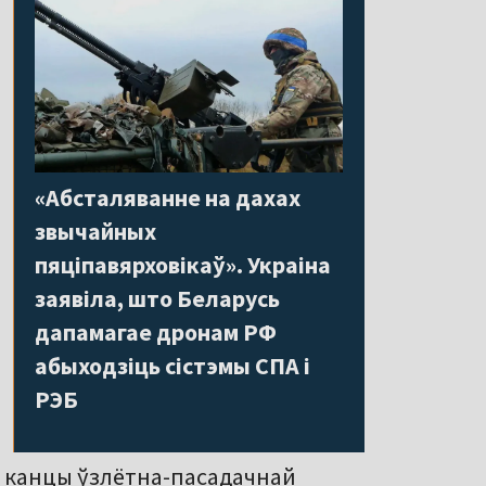
«Абсталяванне на дахах
звычайных
пяціпавярховікаў». Украіна
заявіла, што Беларусь
дапамагае дронам РФ
абыходзіць сістэмы СПА і
РЭБ
ў канцы ўзлётна-пасадачнай