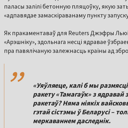
паласы залілі бетонную пляцоўку, якую зат
«адпавядае замаскіраванаму пункту запуску
Як пракаментаваў для Reuters Джэфры Льюі
«Арэшніку», здольнага несці ядравае ўзбрае
,,
пра павялічаную залежнасць краіны ад збро
«Уяўляеце, калі б мы размяс
ракету «Тамагаўк» з ядравай
ракетаў? Няма ніякіх вайско
гэтай сістэмы ў Беларусі – то
меркаваннем даследнік.