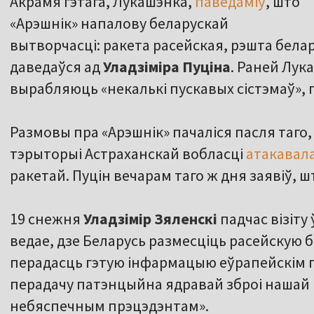
Акрамя гэтага, Лукашэнка,
паведаміў
, што
«Арэшнік» напалову беларускай
вытворчасці: ракета расейская, рэшта белар
даведаўся ад
Уладзіміра Пуціна
. Раней Лук
вырабляюць «некалькі пускавых сістэмаў»,
Размовы пра «Арэшнік» пачаліся пасля таго, 
тэрыторыі Астраханскай вобласці
атакавал
ракетай. Пуцін вечарам таго ж дня заявіў, ш
19 снежня
Уладзімір Зяленскі
падчас візіту
ведае, дзе Беларусь размесціць расейскую б
перадасць гэтую інфармацыю еўрапейскім 
перадачу патэнцыйна ядравай зброі нашай к
небяспечным прэцэдэнтам»
.