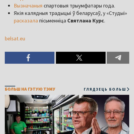
Вызначаныя
спартовыя трыумфатары года.
Якія калядныя традыцыі ў беларусаў, у «Студыі»
расказала
пісьменніца
Святлана Курс
.
belsat.eu
БОЛЬШ НА ГЭТУЮ ТЭМУ
ГЛЯДЗЕЦЬ БОЛЬШ