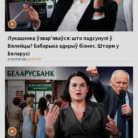
Лукашэнка ўзвар'яваўся: што падсунулі ў
Вялейцы? Бабарыка адкрыў бізнес. Шторм у
Беларусі
07 ЖНІЎНЯ 2026
АБ'ЕКТЫЎ