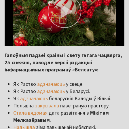
Галоўныя падзеі краіны і свету гэтага чацвярга,
25 снежня, паводле версіі рэдакцыі
інфармацыйных праграмаў «Белсату»:
Як Раство
адзначаюць
у свеце.
Як Раство
адзначаюць
у Беларусі.
Як
адзначаюць
беларускія Каляды ў Вільні.
Польшча
закрывала
паветраную прастору.
Стала вядомая
дата развітання з
Мікітам
Мелказёравым
.
Надышла
зіма павышанай небяспекі.