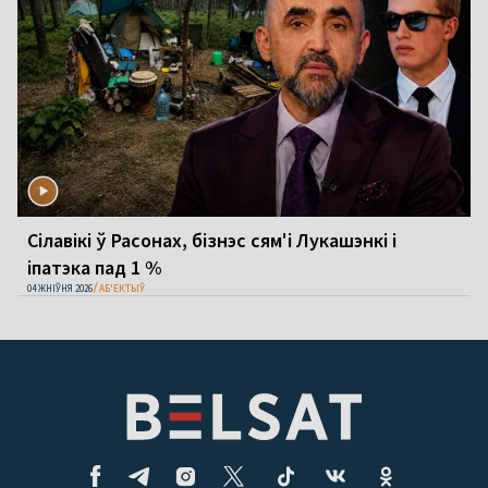
Сілавікі ў Расонах, бізнэс сям'і Лукашэнкі і
іпатэка пад 1 %
04 ЖНІЎНЯ 2026
АБ'ЕКТЫЎ