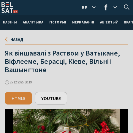
BE
НАВІНЫ
АНАЛІТЫКА
ГІСТОРЫІ
МЕРКАВАННI
АБ'ЕКТЫЎ
ПРАГ
НАЗАД
Як віншавалі з Раством у Ватыкане,
Віфлееме, Берасці, Кіеве, Вільні і
Вашынгтоне
25.12.2025, 20:19
HTML5
YOUTUBE