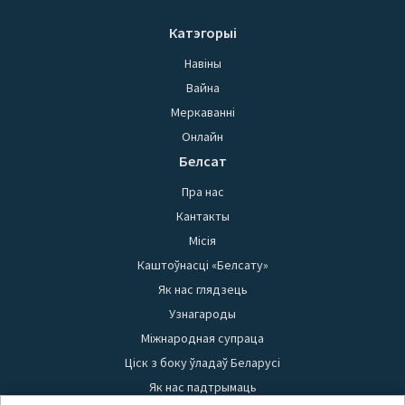
Катэгорыі
Навіны
Вайна
Меркаванні
Онлайн
Белсат
Пра нас
Кантакты
Місія
Каштоўнасці «Белсату»
Як нас глядзець
Узнагароды
Міжнародная супраца
Ціск з боку ўладаў Беларусі
Як нас падтрымаць