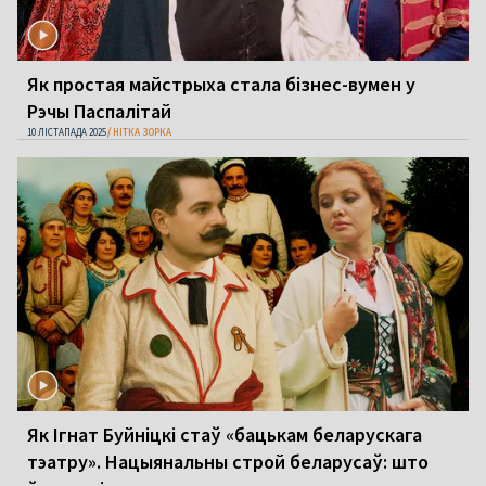
Як простая майстрыха стала бізнес-вумен у
Рэчы Паспалітай
10 ЛІСТАПАДА 2025
НІТКА ЗОРКА
Як Ігнат Буйніцкі стаў «бацькам беларускага
тэатру». Нацыянальны строй беларусаў: што