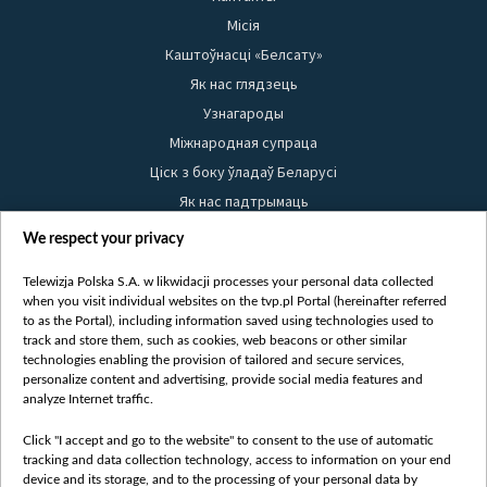
Місія
Каштоўнасці «Белсату»
Як нас глядзець
Узнагароды
Міжнародная супраца
Ціск з боку ўладаў Беларусі
Як нас падтрымаць
Правілы выкарыстання матэрыялаў
We respect your privacy
Інфармацыя аб адпраўніку
Telewizja Polska S.A. w likwidacji processes your personal data collected
Бяспека
when you visit individual websites on the tvp.pl Portal (hereinafter referred
Youtube
to as the Portal), including information saved using technologies used to
track and store them, such as cookies, web beacons or other similar
Белсат news
technologies enabling the provision of tailored and secure services,
personalize content and advertising, provide social media features and
Белсат Shorts
analyze Internet traffic.
Белсат Life
Жэстачайшы мульт
Click "I accept and go to the website" to consent to the use of automatic
tracking and data collection technology, access to information on your end
Belsat English
device and its storage, and to the processing of your personal data by