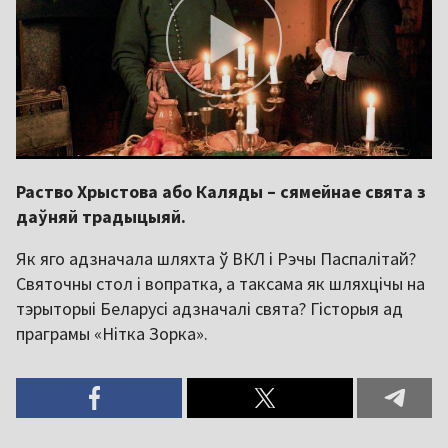
Раство Хрыстова або Каляды – сямейнае свята з
даўняй традыцыяй.
Як яго адзначала шляхта ў ВКЛ і Рэчы Паспалітай?
Святочны стол і вопратка, а таксама як шляхцічы на
тэрыторыі Беларусі адзначалі свята? Гісторыя ад
праграмы «Нітка Зорка».