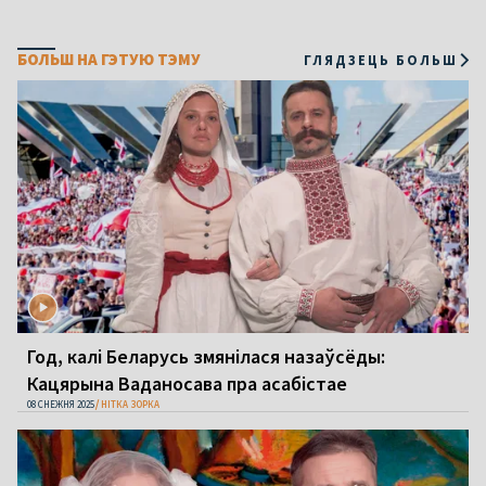
БОЛЬШ НА ГЭТУЮ ТЭМУ
ГЛЯДЗЕЦЬ БОЛЬШ
Год, калі Беларусь змянілася назаўсёды:
Кацярына Ваданосава пра асабістае
08 СНЕЖНЯ 2025
НІТКА ЗОРКА