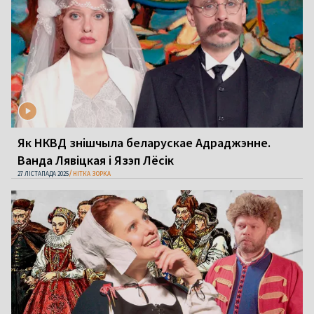
Як НКВД знішчыла беларускае Адраджэнне.
Ванда Лявіцкая і Язэп Лёсік
27 ЛІСТАПАДА 2025
НІТКА ЗОРКА