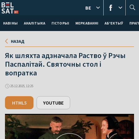
BE
НАВІНЫ
АНАЛІТЫКА
ГІСТОРЫІ
МЕРКАВАННI
АБ'ЕКТЫЎ
ПРАГ
НАЗАД
Як шляхта адзначала Раство ў Рэчы
Паспалітай. Святочны стол і
вопратка
25.12.2025, 12:25
HTML5
YOUTUBE