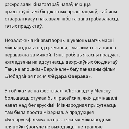
рэсурс залы кінатэатраў напаўняюцца
прадстаўнікамі бюджэтных арганізацыяў, каб яны
стваралі касу і паказвалі нібыта запатрабаванасць
гэтых прадуктаў.
Незалежныя кінавытворцы шукаюць магчымасці
міжнароднага падтрымання, і магчыма гэта цяпер
пераважна за мяжой. І яны робяць якасны прадукт,
нягледзячы на адсутнасць дзяржаўных бюджэтаў.
Так, на апошнім «Берлінале» быў паказаны фільм
«Лебядзіная песня
Фёдара Озерава
».
У той жа час на фестывалі «Лістапад» у Менску
большасць стужак былі расейскія, якія дамінавалі
нават над беларускімі. Міжнародная прысутнасць
там была проста мізэрная. А прадукцыя
«Беларусьфільму» на прэстыжныя міжнародныя
пляцоўкі ўвогуле не выходзіць і не трапляе.