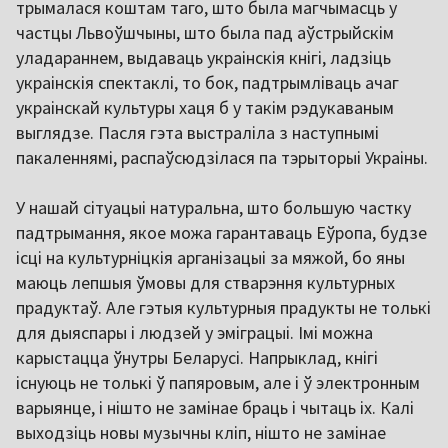
трымалася коштам таго, што была магчымасць у
частцы Львоўшчыны, што была пад аўстрыйскім
уладараннем, выдаваць украінскія кнігі, ладзіць
украінскія спектаклі, то бок, падтрымліваць ачаг
украінскай культуры хаця б у такім рэдукаваным
выглядзе. Пасля гэта выстраліла з наступнымі
пакаленнямі, распаўсюдзілася па тэрыторыі Украіны.
У нашай сітуацыі натуральна, што большую частку
падтрымання, якое можа гарантаваць Еўропа, будзе
ісці на культурніцкія арганізацыі за мяжой, бо яны
маюць лепшыя ўмовы для стварэння культурных
прадуктаў. Але гэтыя культурныя прадукты не толькі
для дыяспары і людзей у эміграцыі. Імі можна
карыстацца ўнутры Беларусі. Напрыклад, кнігі
існуюць не толькі ў папяровым, але і ў электронным
варыянце, і нішто не замінае браць і чытаць іх. Калі
выходзіць новы музычны кліп, нішто не замінае