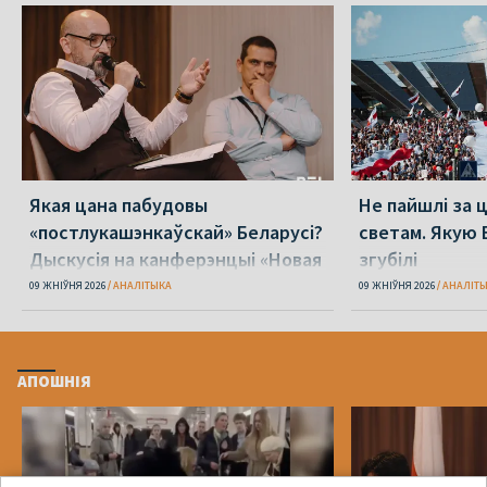
Якая цана пабудовы
Не пайшлі за 
«постлукашэнкаўскай» Беларусі?
светам. Якую 
Дыскусія на канферэнцыі «Новая
згубілі
Беларусь»
09 ЖНІЎНЯ 2026
АНАЛІТЫКА
09 ЖНІЎНЯ 2026
АНАЛІТ
АПОШНІЯ