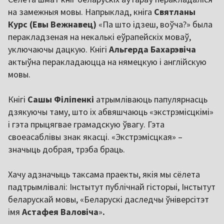
на замежныя мовы. Напрыклад, кніга
Святланы
Курс (Евы Вежнавец)
«Па што ідзеш, воўча?» была
перакладзеная на некалькі еўрапейскіх моваў,
уключаючы дацкую. Кнігі
Альгерда Бахарэвіча
актыўна перакладаюцца на нямецкую і англійскую
мовы.
Кнігі
Сашы Філіпенкі
атрымліваюць папулярнасць
дзякуючы таму, што іх абвяшчаюць «экстрэмісцкімі»
і гэта прыцягвае грамадскую ўвагу. Гэта
своеасаблівы знак якасці. «Экстрэмісцкая» –
значыць добрая, трэба браць.
Хачу адзначыць таксама праекты, якія мы сёлета
падтрымлівалі: Інстытут публічнай гісторыі, Інстытут
беларускай мовы, «Беларускі даследчы ўніверсітэт
імя
Астафея Валовіча
»
.