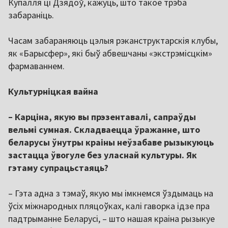
Купалля ці Дзядоў, кажуць, што такое трэба
забараніць.
Часам забараняюць цэлыя рэканструктарскія клубы,
як «Барысфер», які быў абвешчаны «экстрэмісцкім»
фармаваннем.
Культурніцкая вайна
– Карціна, якую вы прэзентавалі, сапраўды
вельмі сумная. Складваецца ўражанне, што
беларусы ўнутры краіны неўзабаве рызыкуюць
застацца ўвогуле без уласнай культуры. Як
гэтаму супрацьстаяць?
– Гэта адна з тэмаў, якую мы імкнемся ўздымаць на
ўсіх міжнародных пляцоўках, калі гаворка ідзе пра
падтрыманне Беларусі, – што нашая краіна рызыкуе