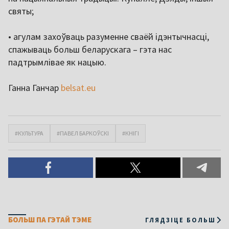
святы;
• агулам захоўваць разуменне сваёй ідэнтычнасці,
спажываць больш беларускага – гэта нас
падтрымлівае як нацыю.
Ганна Ганчар
belsat.eu
#КУЛЬТУРА
#ПАВЕЛ БАРКОЎСКІ
#КНІГІ
БОЛЬШ ПА ГЭТАЙ ТЭМЕ
ГЛЯДЗІЦЕ БОЛЬШ