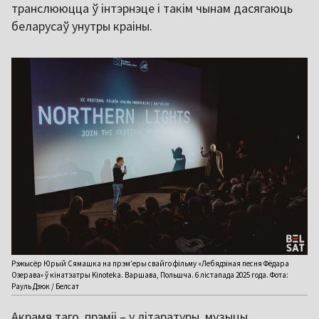
транслююцца ў інтэрнэце і такім чынам дасягаюць
беларусаў унутры краіны.
Рэжысёр Юрый Сямашка на прэм’еры свайго фільму «Лебядзіная песня Фёдара
Озерава» ў кінатэатры Kinoteka. Варшава, Польшча. 6 лістапада 2025 года. Фота:
Рауль Дзюк / Белсат
Акрамя таго, прэміі – у літаратуры, музыцы,