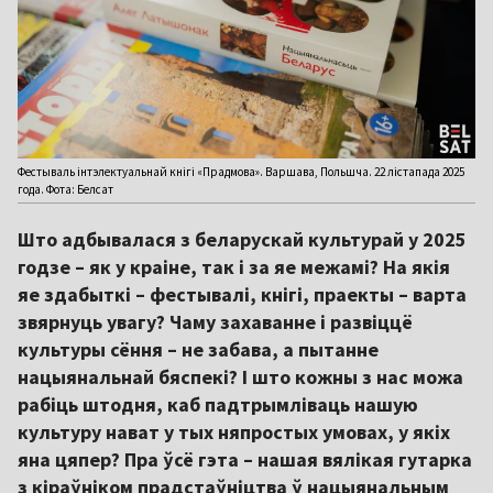
Фестываль інтэлектуальнай кнігі «Прадмова». Варшава, Польшча. 22 лістапада 2025
года. Фота: Белсат
Што адбывалася з беларускай культурай у 2025
годзе – як у краіне, так і за яе межамі? На якія
яе здабыткі – фестывалі, кнігі, праекты – варта
звярнуць увагу? Чаму захаванне і развіццё
культуры сёння – не забава, а пытанне
нацыянальнай бяспекі? І што кожны з нас можа
рабіць штодня, каб падтрымліваць нашую
культуру нават у тых няпростых умовах, у якіх
яна цяпер? Пра ўсё гэта – нашая вялікая гутарка
з кіраўніком прадстаўніцтва ў нацыянальным