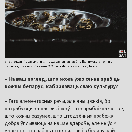
Упрыгожванні з саломы, якія прадаваліся падчас 3-га Беларускага поп-апу.
Варшава, Польшча. 21 снежня 2025 года. Фота: Рауль Дзюк / Белсат
– На ваш погляд, што можа ўжо сёння зрабіць
кожны беларус, каб захаваць сваю культуру?
– Гэта элементарныя рэчы, але яны цяжкія, бо
патрабуюць ад нас высілкаў. Гэта прыблізна як тое,
што кожны разумее, што штодзённыя прабежкі
добра ўплываюць на нашае здароўе, але не ўсім
удаецца гэта рабіць штодня. Так і з беларускай