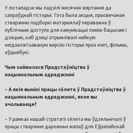
У лістападзе мы ладзілі месячнік вяртання да
сапраўднай гісторыі. Гэта была акцыя, прысвечаная
стварэнню падборкі матэрыялаў пераважна ў
публічным доступе для камунікацыі паміж бацькамі і
дзецьмі, каб дзеці атрымлівалі нейкую
неідэалагізаваную версію гісторыі праз кнігі, фільмы,
аўдыёбукі.
Чым займалася Прадстаўніцтва ў
нацыянальным адраджэнні
– А якія вынікі працы сёлета ў Прадстаўніцтва ў
нацыянальным адраджэнні, якое вы
ачольваеце?
– У рамках нашай стратэгіі сёлета мы ўдзельнічалі ў
працы стварэння дарожных мапаў для Еўрапейскай