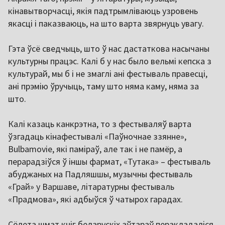
кінавытворчасці, якія падтрымліваюць узровень
якасці і паказваюць, на што варта звярнуць увагу.
Гэта ўсё сведчыць, што ў нас дастаткова насычаны
культурны працэс. Калі б у нас было вельмі кепска з
культурай, мы б і не змаглі ані фестываль правесці,
ані прэмію ўручыць, таму што няма каму, няма за
што.
Калі казаць канкрэтна, то з фестываляў варта
ўзгадаць кінафестывалі «Паўночнае ззянне»,
Bulbamovie, які паміраў, але так і не памёр, а
перарадзіўся ў іншы фармат, «Тутака» – фестываль
абуджаных на Падляшшы, музычны фестываль
«Грай» у Варшаве, літаратурны фестываль
«Прадмова», які адбыўся ў чатырох гарадах.
Сёлета шмат кніг беларускіх аўтараў перакладаліся