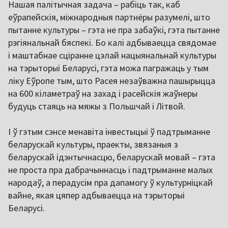
Нашая палітычная задача – рабіць так, каб
еўрапейскія, міжнародныя партнёры разумелі, што
пытанне культуры – гэта не пра забаўкі, гэта пытанне
рэгіянальнай бяспекі. Бо калі адбываецца свядомае
і маштабнае сціранне цэлай нацыянальнай культуры
на тэрыторыі Беларусі, гэта можа пагражаць у тым
ліку Еўропе тым, што Расея незаўважна пашырыцца
на 600 кіламетраў на захад і расейскія жаўнеры
будуць стаяць на мяжы з Польшчай і Літвой.
І ў гэтым сэнсе менавіта інвестыцыі ў падтрыманне
беларускай культуры, праекты, звязаныя з
беларускай ідэнтычнасцю, беларускай мовай – гэта
не проста пра дабрачыннасць і падтрыманне малых
народаў, а перадусім пра дапамогу ў культурніцкай
вайне, якая цяпер адбываецца на тэрыторыі
Беларусі.