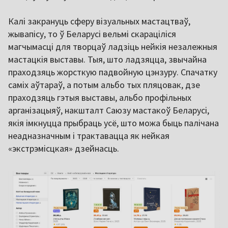
Калі закрануць сферу візуальных мастацтваў,
жывапісу, то ў Беларусі вельмі скараціліся
магчымасці для творцаў ладзіць нейкія незалежныя
мастацкія выставы. Тыя, што ладзяцца, звычайна
праходзяць жорсткую падвойную цэнзуру. Спачатку
саміх аўтараў, а потым альбо тых пляцовак, дзе
праходзяць гэтыя выставы, альбо профільных
арганізацыяў, накшталт Саюзу мастакоў Беларусі,
якія імкнуцца прыбраць усё, што можа быць палічана
неадназначным і трактавацца як нейкая
«экстрэмісцкая» дзейнасць.