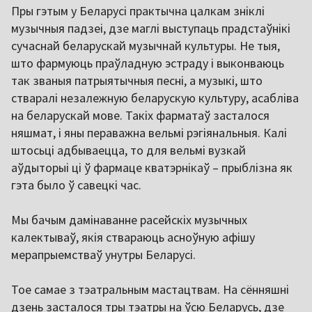
Пры гэтым у Беларусі практычна цалкам зніклі
музычныя падзеі, дзе маглі выступаць прадстаўнікі
сучаснай беларускай музычнай культуры. Не тыя,
што фармуюць праўладную эстраду і выконваюць
так званыя патрыятычныя песні, а музыкі, што
стваралі незалежную беларускую культуру, асабліва
на беларускай мове. Такіх фарматаў засталося
няшмат, і яны пераважна вельмі рэгіянальныя. Калі
штосьці адбываецца, то для вельмі вузкай
аўдыторыі ці ў фармаце кватэрнікаў – прыблізна як
гэта было ў савецкі час.
Мы бачым дамінаванне расейскіх музычных
калектываў, якія ствараюць асноўную афішу
мерапрыемстваў унутры Беларусі.
Тое самае з тэатральным мастацтвам. На сённяшні
дзень засталося тры тэатры на ўсю Беларусь, дзе