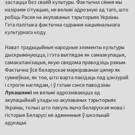
застацца без сваёй культуры. Фактычна сёння мы
назіраем сітуацыю, не вельмі адрозную ад таго, што
робіць Расея на акупаваных тэрыторыях Украіны.
Гэта палітыка фактычна сцірання нацыянальнага
культурнага коду.
Нават традыцыйныя народныя элементы культуры
дыскрымінуюцца, і гэта выглядае як самаакупацыя,
самакаланізацыя, якую свядома праводзіць рэжым.
Фактычна ўсё беларускае маркіраванае цяпер як
сумнеўнае, як тое, што варта пакідаць пад цэнзурай
і строгім наглядам, і ў гэтым сэнсе паводзіны
Лукашэнкі
не вельмі адрозніваюцца ад
акупацыйнай улады на акупаваных тэрыторыях
Украіны, толькі што пакуль яшчэ беларуская мова і
гісторыя Беларусі не адмененыя ў школьнай
адукацыі.