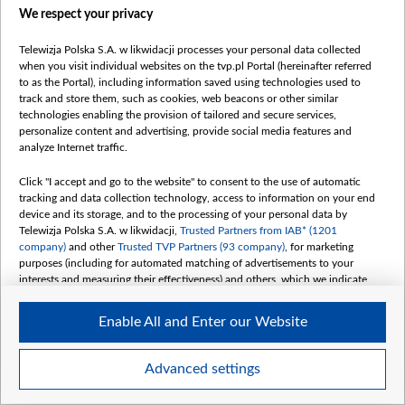
We respect your privacy
Telewizja Polska S.A. w likwidacji processes your personal data collected
when you visit individual websites on the tvp.pl Portal (hereinafter referred
to as the Portal), including information saved using technologies used to
Вядома, як пакаралі замежніка,
Латушка назва
track and store them, such as cookies, web beacons or other similar
technologies enabling the provision of tailored and secure services,
які напаў на супрацоўніка метро,
«Новай Белару
personalize content and advertising, provide social media features and
каб даехаць да Смаленску
хто дзеліць к
analyze Internet traffic.
09 ЖНІЎНЯ 2026
НАВІНЫ
09 ЖНІЎНЯ 2026
НАВІНЫ
Click "I accept and go to the website" to consent to the use of automatic
tracking and data collection technology, access to information on your end
device and its storage, and to the processing of your personal data by
Telewizja Polska S.A. w likwidacji,
Trusted Partners from IAB* (1201
company)
and other
Trusted TVP Partners (93 company)
, for marketing
purposes (including for automated matching of advertisements to your
interests and measuring their effectiveness) and others, which we indicate
below.
Enable All and Enter our Website
The purposes of processing your data by TVP S.A. w likwidacji are as
follows:
Катэгорыі
Store and/or access information on a device
Advanced settings
Навіны
Use limited data to select advertising
Create profiles for personalised advertising
Вайна