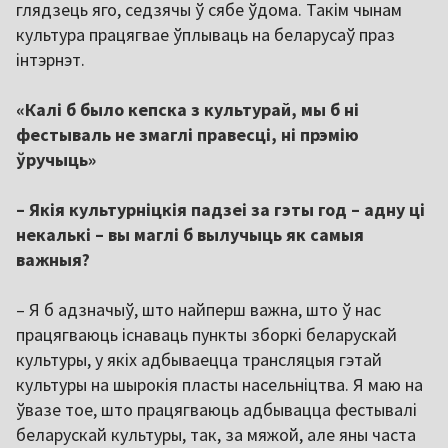
глядзець яго, седзячы ў сябе ўдома. Такім чынам
культура працягвае ўплываць на беларусаў праз
інтэрнэт.
«Калі б было кепска з культурай, мы б ні
фестываль не змаглі правесці, ні прэмію
ўручыць»
– Якія культурніцкія падзеі за гэты год – адну ці
некалькі – вы маглі б вылучыць як самыя
важныя?
– Я б адзначыў, што найперш важна, што ў нас
працягваюць існаваць пункты зборкі беларускай
культуры, у якіх адбываецца трансляцыя гэтай
культуры на шырокія пласты насельніцтва. Я маю на
ўвазе тое, што працягваюць адбывацца фестывалі
беларускай культуры, так, за мяжой, але яны часта