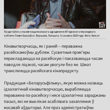
Прадстаўнік у справе нацыянальнага адраджэння Аб’яднанага пераходнага
кабінету Павел Баркоўскі. Варшава, Польшча. 5 сакавіка 2025 года. Фота: Белсат
Кінавытворчасць, як і раней – пераважна
расейскамоўны дубляж. Сусветныя прэм’еры
перакладаюцца на расейскую і паказваюцца часам
паводле ліцэнзіі, часам увогуле без яе. Шмат
транслюецца расейскага кінапрадукту.
Прадукцыя «Беларусьфільму», якую можна назваць
ідэалагічнай кінавытворчасцю, вырабляецца
пераважна па-расейску і нясе ідэалагічна зараджаны
пасыл, які не выклікае асаблівага захаплення ў
масавай аўдыторыі. Але праз адміністратыўны