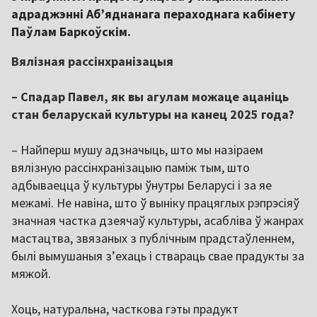
адраджэнні Аб’яднанага пераходнага кабінету
Паўлам Баркоўскім.
Вялізная рассінхранізацыя
– Спадар Павел, як вы агулам можаце ацаніць
стан беларускай культуры на канец 2025 года?
– Найперш мушу адзначыць, што мы назіраем
вялізную рассінхранізацыю паміж тым, што
адбываецца ў культуры ўнутры Беларусі і за яе
межамі. Не навіна, што ў выніку працяглых рэпрэсіяў
значная частка дзеячаў культуры, асабліва ў жанрах
мастацтва, звязаных з публічным прадстаўленнем,
былі вымушаныя з’ехаць і ствараць свае прадукты за
мяжой.
Хоць, натуральна, часткова гэты прадукт