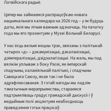
Латвійскага радыё.
Цяпер мы займаемся распрацоўкаю новага
нацыянальнага календара на 2026 год – у ім будуць
даты, якія мы лічым важным адзначаць. На пачатку
года мы яго прэзентуем у Музеі Вольнай Беларусі.
У нас ёсць вельмі моцны трэк, звязаны з палітыкай
чатырох «д» – дэкамунізацыі, дэкаланізацыі,
дэімпералізацыі, дэідэалагізацыі. На жаль, мы пад
вялікім уплывам з боку Расеі, яе імперскай
спадчыны, каланіяльнай палітыкі, і спадчыны
Савецкага Саюзу, якая так і не была
адрэфлексаваная. З гэтай нагоды мы ладзім
тэматычныя мерапрыемствы, стараемся
падтрымліваць градус грамадскай дыскусіі і ў
медыйным полі акцэнтуем неабходнасць
правядзення гэтых працэсаў.