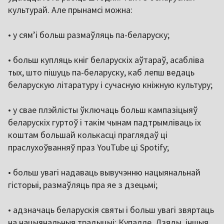
культурай. Але прынамсі можна:
• у сям’і больш размаўляць па-беларуску;
• больш купляць кніг беларускіх аўтараў, асабліва
тых, што пішуць па-беларуску, каб лепш ведаць
беларускую літаратуру і сучасную кніжную культуру;
• у свае плэйлісты ўключаць больш кампазіцыяў
беларускіх гуртоў і такім чынам падтрымліваць іх
коштам большай колькасці праглядаў ці
праслухоўванняў праз YouTube ці Spotify;
• больш увагі надаваць вывучэнню нацыянальнай
гісторыі, размаўляць пра яе з дзецьмі;
• адзначаць беларускія святы і больш увагі звяртаць
на нацыянальныя традыцыі: Купалле, Дзяды, іншыя