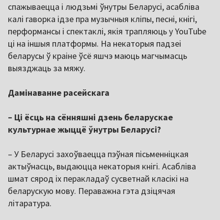
спажываецца і людзьмі ўнутры Беларусі, асабліва
калі гаворка ідзе пра музычныя кліпы, песні, кнігі,
перформансы і спектаклі, якія трапляюць у YouTube
ці на іншыя платформы. На некаторыя падзеі
беларусы ў краіне ўсё яшчэ маюць магчымасць
выязджаць за мяжу.
Дамінаванне расейскага
– Ці ёсць на сённяшні дзень беларускае
культурнае жыццё ўнутры Беларусі?
– У Беларусі захоўваецца пэўная пісьменніцкая
актыўнасць, выдаюцца некаторыя кнігі. Асабліва
шмат сярод іх перакладаў сусветнай класікі на
беларускую мову. Пераважна гэта дзіцячая
літаратура.