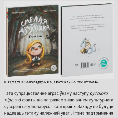
Кніга для дзяцей «Смелая дзяўчынка», выдадзеная ў 2025 годзе. Фота: oz.by
Гэта супрацьстаянне агрэсіўнаму наступу
русского
міра
, які фактычна пагражае знішчэннем культурнага
суверэнітэту Беларусі. І калі краіны Захаду не будуць
надаваць гэтаму належнай увагі, і тэма падтрымання