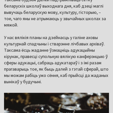
беларускіх школаў выходнага дня, каб дзеці маглі
вывучаць беларускую мову, культуру, гісторыю, –
тое, чаго яны не атрымаюць у звычайных школах за
мяжой.
У нас вялікія планы на дзейнасць у галіне аховы
культурнай спадчыны і стварэнне лічбавых архіваў.
Таксама ёсць жаданне ўзмацніць адукацыйны
кірунак, правесці супольную вялікую канферэнцыю ў
сферы адукацыі, сабраць адукатараў і з імі разам
прагаварыць тое, як быць далей з гэтай сферай, што
мы можам рабіць ужо сёння, каб прыйсці да жаданых
вынікаў у будучыні.