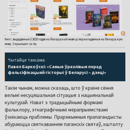
Кнігі, выдадзеныя ў 2025 годзе на беларускай мове ці перакладзеныя на беларускую
мову. Скрыншот: oz.by
Чытайце таксама:
Павел Баркоўскі: «Самыя ўразлівыя перад
фальсіфікацыяй гісторыі ў Беларусі – дзеці»
Такім чынам, можна сказаць, што ў краіне сёння
вельмі несуцяшальная сітуацыя з нацыянальнай
культурай. Нават з традыцыйнымі формамі
фальклору, этнаграфічнымі мерапрыемствамі
ўзнікаюць праблемы. Прарэжымныя прапагандысты
абураюцца святкаваннем паганскіх святаў, кшталту