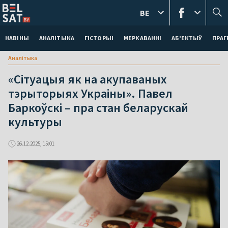
BE
НАВІНЫ
АНАЛІТЫКА
ГІСТОРЫІ
МЕРКАВАННI
АБ'ЕКТЫЎ
ПРАГ
Аналітыка
«Сітуацыя як на акупаваных
тэрыторыях Украіны». Павел
Баркоўскі – пра стан беларускай
культуры
26.12.2025, 15:01