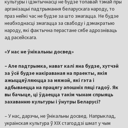
культуры і ідэнтычнасці не будзе топавай тэмай пры
арганізацыі падтрымання беларускага народу, то
праз нейкі час не будзе за што змагацца. Не будзе
неабходнасці змагацца за свабоду і дэмакратыю
народу, які фактычна перастане сябе адрозніваць
ад расейскага.
«У нас не ўнікальны досвед»
– Але падтрымка, нават калі яна будзе, хутчэй
за ўсё будзе накіраваная на праекты, якія
ажыццяўляюцца за мяжой, які гэта і
адбываецца на працягу апошніх пяці гадоў. Як
вы бачыце, ці ўдаецца такім чынам спрыяць
захаванню культуры і ўнутры Беларусі?
– У нас, дарэчы, не ўнікальны досвед. Напрыклад,
украінская культура ў ХІХ стагоддзі шмат у чым