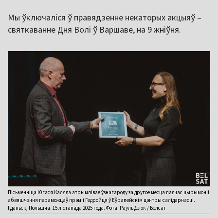
Мы ўключаліся ў правядзенне некаторых акцыяў –
святкаванне Дня Волі ў Варшаве, на 9 жніўня.
Пісьменніца Югася Каляда атрымлівае ўзнагароду за другое месца падчас цырымоніі
абвяшчэння пераможцаў прэміі Гедройця ў Еўрапейскім цэнтры салідарнасці.
Гданьск, Польшча. 15 лістапада 2025 года. Фота: Рауль Дзюк / Белсат