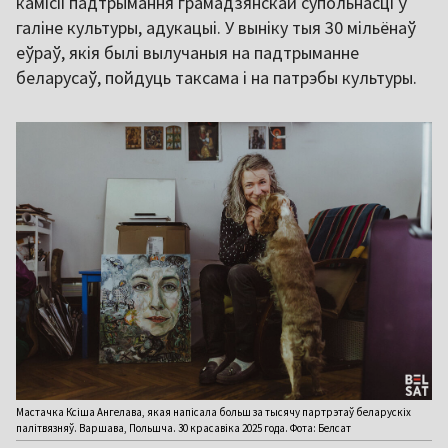
камісіі падтрымання грамадзянскай супольнасці ў
галіне культуры, адукацыі. У выніку тыя 30 мільёнаў
еўраў, якія былі вылучаныя на падтрыманне
беларусаў, пойдуць таксама і на патрэбы культуры.
Мастачка Ксіша Ангелава, якая напісала больш за тысячу партрэтаў беларускіх
палітвязняў. Варшава, Польшча. 30 красавіка 2025 года. Фота: Белсат