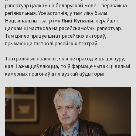
рэпертуар цалкам на беларускай мове – пераважна
рэгіянальныя. Усе астатнія, у тым ліку былы
Нацыянальны тэатр імя
Янкі Купалы
, перайшлі
цалкам ці часткова на расейскамоўны рэпертуар.
Там цяпер працуе шмат расейскіх актораў,
прымаюцца гастролі расейскіх тэатраў.
Тэатральныя праекты, якія не праходзяць цэнзуру,
калі і ажыццяўляюцца, то ў фармаце чытак ці вельмі
камерных прагонаў для вузкай аўдыторыі.