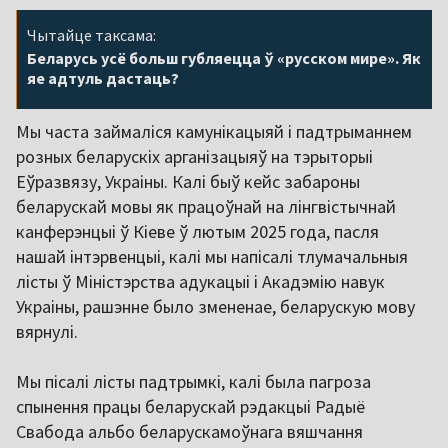
Чытайце таксама:
Беларусь усё больш губляецца ў «русском мире». Як
яе адтуль дастаць?
Мы часта займаліся камунікацыяй і падтрыманнем
розных беларускіх арганізацыяў на тэрыторыі
Еўразвязу, Украіны. Калі быў кейс забароны
беларускай мовы як працоўнай на лінгвістычнай
канферэнцыі ў Кіеве ў лютым 2025 года, пасля
нашай інтэрвенцыі, калі мы напісалі тлумачальныя
лісты ў Міністэрства адукацыі і Акадэмію навук
Украіны, рашэнне было змененае, беларускую мову
вярнулі.
Мы пісалі лісты падтрымкі, калі была пагроза
спынення працы беларускай рэдакцыі Радыё
Свабода альбо беларускамоўнага вяшчання