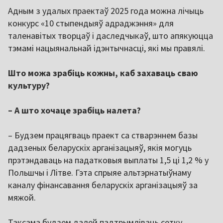
Адным з удалых праектаў 2025 года можна лічыць
конкурс «10 стыпендыяў адраджэння» для
таленавітых творцаў і даследчыкаў, што апякуюцца
тэмамі нацыянальнай ідэнтычнасці, які мы правялі.
Што можа зрабіць кожны, каб захаваць сваю
культуру?
– А што хочаце зрабіць налета?
– Будзем працягваць праект са стварэннем базы
дадзеных беларускіх арганізацыяў, якія могуць
прэтэндаваць на падатковыя выплаты 1,5 ці 1,2 % у
Польшчы і Літве. Гэта спрыяе альтэрнатыўнаму
каналу фінансавання беларускіх арганізацыяў за
мяжой.
Таксама будзем далей падтрымліваць сетку