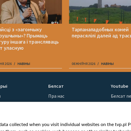
ыйсці з «загончыку
Тарпанападобных коней
рушчыны»? Прымаць
перасялілі далей ад трас
туру іншага і трансляваць
ет уласную
НЯ 2026
НАВІНЫ
08 ЖНІЎНЯ 2026
НАВІНЫ
рыі
Белсат
Youtube
ы
Пра нас
Белсат n
Кантакты
Белсат Sh
ванні
Місія
Белсат Li
н
Каштоўнасці «Белсату»
Жэстачай
ata collected when you visit individual websites on the tvp.pl Por
Як нас глядзець
Belsat En