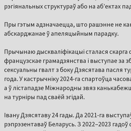
рэгіянальных структураў або на аб’ектах п
Пры гэтым адзначаецца, што рашэнне не ка
абскарджанае ў апеляцыйным парадку.
Прычынаю дыскваліфікацыі сталася скарга 
французскае грамадзянства і выступае за зб
сексуальны гвалт з боку Дзясятава пасля тур
года. У кастрычніку 2024-га спартоўца часов
а ў лістападзе Міжнародны звяз канькабежца
на турніры пад сваёй эгідай.
Івану Дзясятаву 24 гады. Да 2021-га выступа
рэпрэзентаваў Беларусь. З 2022–2023 гадоў