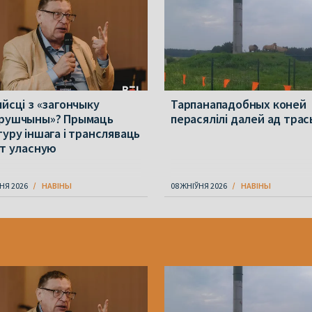
ыйсці з «загончыку
Тарпанападобных коней
рушчыны»? Прымаць
перасялілі далей ад трас
туру іншага і трансляваць
ет уласную
НЯ 2026
НАВІНЫ
08 ЖНІЎНЯ 2026
НАВІНЫ