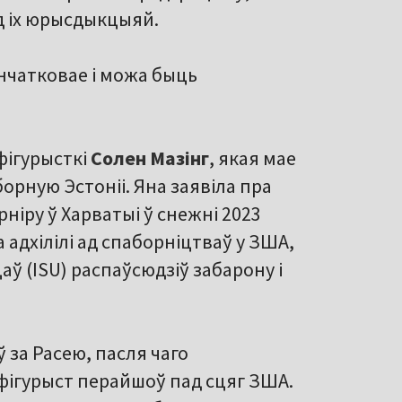
ад іх юрысдыкцыяй.
нчатковае і можа быць
фігурысткі
Солен Мазінг
, якая мае
орную Эстоніі. Яна заявіла пра
ніру ў Харватыі ў снежні 2023
а адхілілі ад спаборніцтваў у ЗША,
ў (ISU) распаўсюдзіў забарону і
ў за Расею, пасля чаго
 фігурыст перайшоў пад сцяг ЗША.