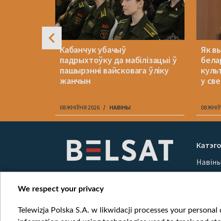
аект, у
Кабанчук убачыў
Як в
ацца
падрыхтоўку да мабілізацыі ў
бела
аў унутры
пашырэнні вайсковага ўліку
куль
жанчын
у св
08 ЖНІЎНЯ 2026
НАВІНЫ
08 ЖНІЎ
Item
1
Катэго
of
Навін
10
Вайна
Мерка
We respect your privacy
Онлай
Telewizja Polska S.A. w likwidacji processes your personal d