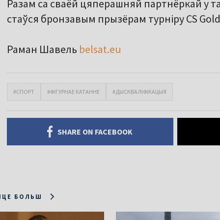
Разам са сваёй цяперашняй партнёркай у та
стаўся бронзавым прызёрам турніру CS Golden
Раман Шавель
belsat.eu
#СПОРТ
#ФІГУРНАЕ КАТАННЕ
#ДЫСКВАЛІФІКАЦЫЯ
SHARE ON FACEBOOK
ІЦЕ БОЛЬШ