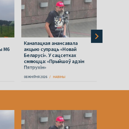
Канапацкая анансавала
Кабанчук
ы М6
акцыю супраць «Новай
падрыхтоў
Беларусі». У сацсетках
пашырэнні
смяюцца: «Прыйшоў адзін
жанчын
Пятрухін»
08 ЖНІЎНЯ 2026
НАВІНЫ
08 ЖНІЎНЯ 202