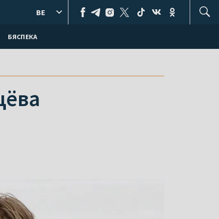
BE
БЯСПЕКА
цёва