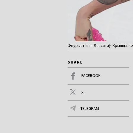
Фігурыст Іван Дзясятаў. Крыніца: t
SHARE
FACEBOOK
X
TELEGRAM