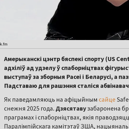
ek.fm
Амерыканскі цэнтр бяспекі спорту (US Cen
адхіліў ад удзелу ў спаборніцтвах фігурыс
выступаў за зборныя Расеі і Беларусі, а па
Падставаю для рашэння сталіся абвінавач
Як паведамляюць на афіцыйным
сайце
Safe
снежня 2025 года.
Дзясятаву
забаронена бр
праграмах і спаборніцтвах, якія праводзяцца
Паралімпійскага камітэтаў ЗША, нацыяналь