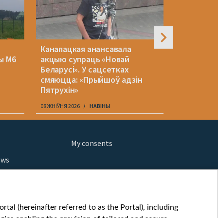
Канапацкая анансавала
Як ужо зм
ы М6
акцыю супраць «Новай
Украіны і
Беларусі». У сацсетках
дэмакраты
смяюцца: «Прыйшоў адзін
Ціханоўск
Пятрухін»
яшчэ трэб
08 ЖНІЎНЯ 2026
НАВІНЫ
08 ЖНІЎНЯ 202
My consents
ews
orts
fe
шы мульт
tal (hereinafter referred to as the Portal), including
glish