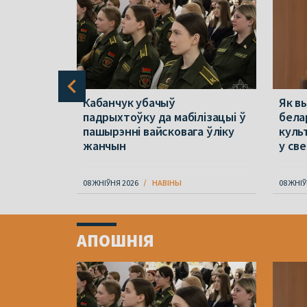
ала
Кабанчук убачыў
Як в
ай
падрыхтоўку да мабілізацыі ў
бела
ках
пашырэнні вайсковага ўліку
куль
адзін
жанчын
у св
08 ЖНІЎНЯ 2026
НАВІНЫ
08 ЖНІЎ
Item
1
АПОШНІЯ
of
4