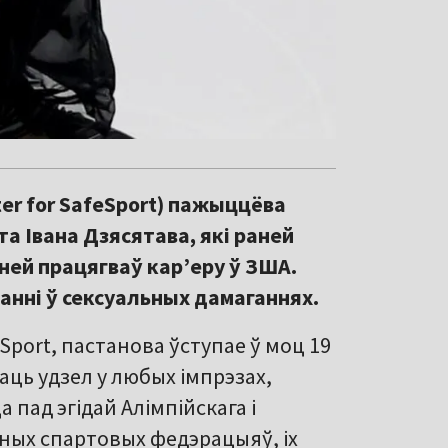
ter for SafeSport) пажыццёва
та Івана Дзясятава, які раней
зней працягваў кар’еру ў ЗША.
анні ў сексуальных дамаганнях.
Sport, пастанова ўступае ў моц 19
аць удзел у любых імпрэзах,
 пад эгідай Алімпійскага і
ных спартовых федэрацыяў, іх