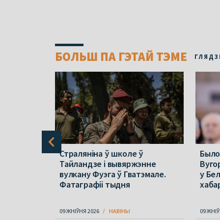
БОЛЬШ ПА ГЭТАЙ ТЭМЕ
ГЛЯДЗ
Страляніна ў школе ў
Было
 на
Тайландзе і вывяржэнне
Вуго
 каб
вулкану Фуэга ў Гватэмале.
у Бе
ку
Фатаграфіі тыдня
хаба
09 ЖНІЎНЯ 2026
НАВІНЫ
09 ЖНІЎ