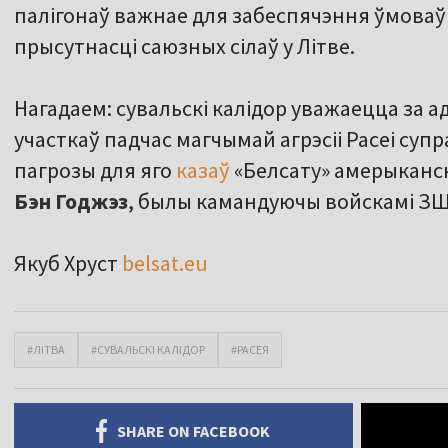
палігонаў важнае для забеспячэння ўмоваў
прысутнасці саюзных сілаў у Літве.
Нагадаем: сувальскі калідор уважаецца за 
участкаў падчас магчымай агрэсіі Расеі суп
пагрозы для яго
казаў
«Белсату» амерыканск
Бэн Годжэз
, былы камандуючы войскамі ЗШ
Якуб Хруст
belsat.eu
#ЛІТВА
#СУВАЛЬСКІ КАЛІДОР
#РАСЕЯ
SHARE ON FACEBOOK