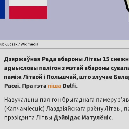
kub Łuczak / Wikimedia
Дзяржаўная Рада абароны Літвы 15 снежн
адмысловы палігон з мэтай абароны суваль
паміж Літвой і Польшчай, што злучае Бела
Расеі. Пра гэта
піша
Delfi.
Навучальны палігон брыгаднага памеру з’яв
(Капчаміесціс) Лаздзіяйскага раёну Літвы, 
прэзідэнта Літвы
Дэйвідас Матулёніс
.