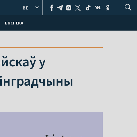
BE
БЯСПЕКА
йскаў у
інінградчыны