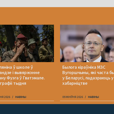
ляніна ў школе ў
Былога кіраўніка МЗС
андзе і вывяржэнне
Вугоршчыны, які часта б
ану Фуэга ў Гватэмале.
у Беларусі, падазраюць у
графіі тыдня
хабарніцтве
НЯ 2026
НАВІНЫ
09 ЖНІЎНЯ 2026
НАВІНЫ