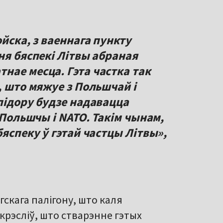
йска, з ваеннага пункту
ня бяспекі Літвы абраная
нае месца. Гэта частка так
, што мяжуе з Польшчай і
лідору будзе надавацца
 Польшчы і NATO. Такім чынам,
бяспеку ў гэтай частцы Літвы»,
скага палігону, што каля
крэсліў, што стварэнне гэтых