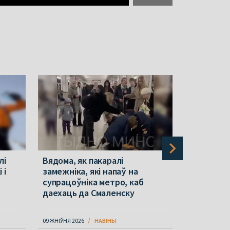
лі
Вядома, як пакаралі
Стралянін
 і
замежніка, які напаў на
Тайландз
супрацоўніка метро, каб
вулкану Ф
даехаць да Смаленску
Фатаграф
09 ЖНІЎНЯ 2026
НАВІНЫ
09 ЖНІЎНЯ 202