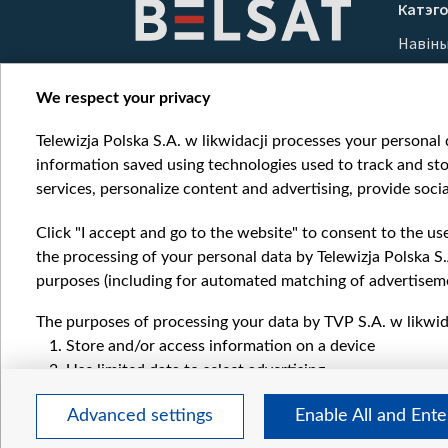
Катэго
of
Навін
10
Вайна
Мерка
We respect your privacy
Онлай
Telewizja Polska S.A. w likwidacji processes your personal d
information saved using technologies used to track and sto
services, personalize content and advertising, provide socia
Click "I accept and go to the website" to consent to the us
the processing of your personal data by Telewizja Polska S.
purposes (including for automated matching of advertiseme
The purposes of processing your data by TVP S.A. w likwida
Store and/or access information on a device
Use limited data to select advertising
Create profiles for personalised advertising
Advanced settings
Enable All and Ent
Use profiles to select personalised advertising
Create profiles to personalise content