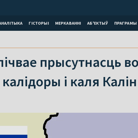
АНАЛІТЫКА
ГІСТОРЫІ
МЕРКАВАННI
АБ'ЕКТЫЎ
ПРАГРАМЫ
лічвае прысутнасць во
 калідоры і каля Кал