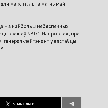
 для максімальна магчымай
адзін з найбольш небяспечных
раць краінаў NATO. Напрыклад, пра
і генерал-лейтэнант у адстаўцы
А.
SHARE ON X