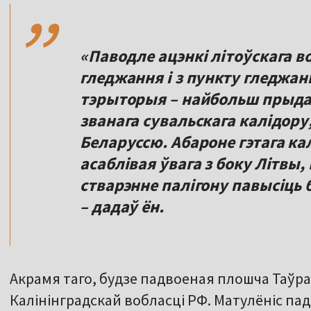
,,
«Паводле ацэнкі літоўскага во
гледжання і з пункту гледжан
тэрыторыя – найбольш прыдат
званага сувальскага калідору
Беларуссю. Абароне гэтага ка
асаблівая ўвага з боку Літвы,
стварэнне палігону павысіць 
– дадаў ён.
Акрамя таго, будзе падвоеная плошча Таўраг
Калінінградскай вобласці РФ. Матулёніс пад