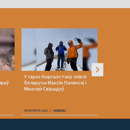
У гарах Кыргызстану зніклі
Вядома, я
ываў
беларусы Максім Палянскі і
замежніка
Мікалай Свірыдаў
супрацоўн
даехаць 
09 ЖНІЎНЯ 2026
НАВІНЫ
09 ЖНІЎНЯ 202