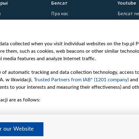
рыі
Белсат
Youtube
ы
Пра нас
Белсат n
Кантакты
Белсат Sh
ванні
Місія
Белсат Li
н
Каштоўнасці «Белсату»
Жэстачай
ata collected when you visit individual websites on the tvp.pl Por
Як нас глядзець
Belsat En
re them, such as cookies, web beacons or other similar technolog
Узнагароды
Biełsat PL
l media features and analyze Internet traffic.
Міжнародная супраца
Белсат N
Ціск з боку ўладаў
Белсат Hi
e of automatic tracking and data collection technology, access t
Беларусі
Белсат Mu
A. w likwidacji,
Trusted Partners from IAB* (1201 company)
and
Як нас падтрымаць
Белсат D
nts to your interests and measuring their effectiveness) and ot
Правілы выкарыстання
cji are as follows:
матэрыялаў
Інфармацыя аб
адпраўніку
Бяспека
er our Website