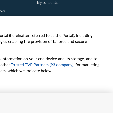
My consents
ews
orts
fe
шы мульт
tal (hereinafter referred to as the Portal), including
glish
ies enabling the provision of tailored and secure
ow
story
o information on your end device and its storage, and to
sic
 other
Trusted TVP Partners (93 company)
, for marketing
oc
hers, which we indicate below.