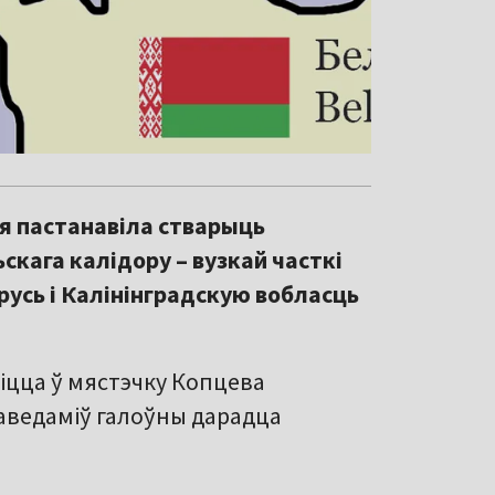
я пастанавіла стварыць
скага калідору – вузкай часткі
русь і Калінінградскую вобласць
іцца ў мястэчку Копцева
паведаміў галоўны дарадца