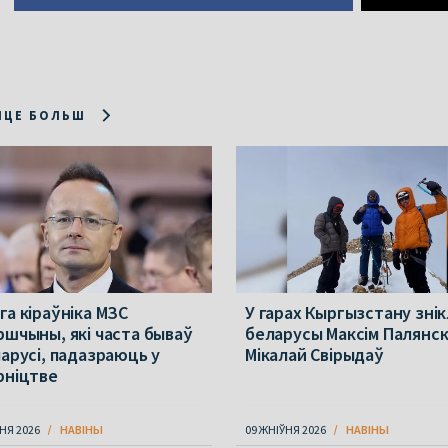
ІЦЕ БОЛЬШ
га кіраўніка МЗС
У гарах Кыргызстану знік
ршчыны, які часта бываў
беларусы Максім Палянскі
ларусі, падазраюць у
Мікалай Свірыдаў
рніцтве
НЯ 2026
НАВІНЫ
09 ЖНІЎНЯ 2026
НАВІНЫ