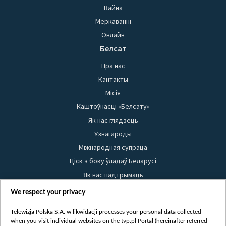
Вайна
Меркаванні
Онлайн
Белсат
Пра нас
Кантакты
Місія
Каштоўнасці «Белсату»
Як нас глядзець
Узнагароды
Міжнародная супраца
Ціск з боку ўладаў Беларусі
Як нас падтрымаць
Правілы выкарыстання матэрыялаў
We respect your privacy
Інфармацыя аб адпраўніку
Telewizja Polska S.A. w likwidacji processes your personal data collected
Бяспека
when you visit individual websites on the tvp.pl Portal (hereinafter referred