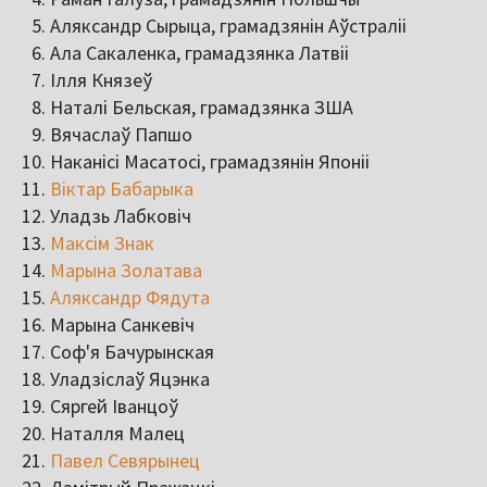
Аляксандр Сырыца, грамадзянін Аўстраліі
Ала Сакаленка, грамадзянка Латвіі
Ілля Князеў
Наталі Бельская, грамадзянка ЗША
Вячаслаў Папшо
Наканісі Масатосі, грамадзянін Японіі
Віктар Бабарыка
Уладзь Лабковіч
Максім Знак
Марына Золатава
Аляксандр Фядута
Марына Санкевіч
Соф'я Бачурынская
Уладзіслаў Яцэнка
Сяргей Іванцоў
Наталля Малец
Павел Севярынец