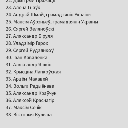
Дзмітрый Пражэцкі
Алена Гнаўк
Андрэй Шмай, грамадзянін Украіны
Максім Аўрэньеў, грамадзянін Украіны
Сяргей Зеляноўскі
Аляксандр Біруля
Уладзімір Гарох
Сяргей Рудзянкоў
Іван Каваленка
Аляксандр Яшкін
Крысціна Лапкоўская
Арцём Макавей
Вольга Радыёнава
Аляксандр Краўчук
Аляксей Краснагір
Максім Сенік
Вікторыя Кульша