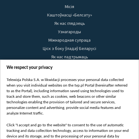
Місія
Каштоўнасці «Белсату»
Як нас глядзець
Узнагароды
Міжнародная супраца
Ціск з боку ўладаў Беларусі
Як нас падтрымаць
Правілы выкарыстання матэрыялаў
We respect your privacy
Інфармацыя аб адпраўніку
Telewizja Polska S.A. w likwidacji processes your personal data collected
Бяспека
when you visit individual websites on the tvp.pl Portal (hereinafter referred
Youtube
to as the Portal), including information saved using technologies used to
track and store them, such as cookies, web beacons or other similar
Белсат news
technologies enabling the provision of tailored and secure services,
personalize content and advertising, provide social media features and
Белсат Shorts
analyze Internet traffic.
Белсат Life
Click "I accept and go to the website" to consent to the use of automatic
Жэстачайшы мульт
tracking and data collection technology, access to information on your end
Belsat English
device and its storage, and to the processing of your personal data by