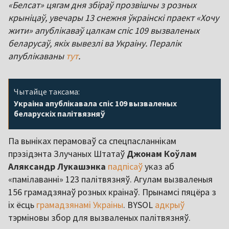
«Белсат» цягам дня збіраў прозвішчы з розных
крыніцаў, увечары 13 снежня ўкраінскі праект «Хочу
жити» апублікаваў цалкам спіс 109 вызваленых
беларусаў, якіх вывезлі ва Украіну. Пералік
апублікаваны
тут
.
Чытайце таксама:
Украіна апублікавала спіс 109 вызваленых
беларускіх палітвязняў
Па выніках перамоваў са спецпасланнікам
прэзідэнта Злучаных Штатаў
Джонам Коўлам
Аляксандр Лукашэнка
падпісаў
указ аб
«памілаванні» 123 палітвязняў. Агулам вызваленыя
156 грамадзянаў розных краінаў. Прынамсі пяцёра з
іх ёсць
грамадзянамі Украіны
. BYSOL
адкрыў
тэрміновы збор для вызваленых палітвязняў.