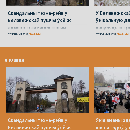
Скандальны тэхна-рэйв у
У Белавежска
Белавежскай пушчы ўсё ж
ўнікальную д
адмянілі і замянілі іншым
папуляцыю гр
07 ЖНІЎНЯ 2026
НАВІНЫ
07 ЖНІЎНЯ 2026
НАВІНЫ
АПОШНІЯ
Скандальны тэхна-рэйв у
Якія змены здз
Белавежскай пушчы ўсё ж
пасля гадоў у 