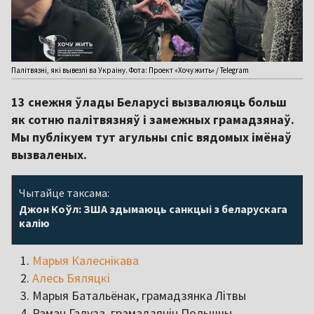
Палітвязні, які вывезлі ва Украіну. Фота: Проект «Хочу жить» / Telegram
13 снежня ўлады Беларусі вызвалюяць больш
як сотню палітвязняў і замежных грамадзянаў.
Мы публікуем тут агульны спіс вядомых імёнаў
вызваленых.
Чытайце таксама:
Джон Коўл: ЗША здымаюць санкцыі з беларускага
калію
Марыя Калеснікава
Алесь Бяляцкі
Марыя Батальёнак, грамадзянка Літвы
Раман Галуза, грамадзянін Польшчы