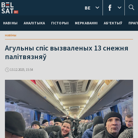
BE
НАВІНЫ
АНАЛІТЫКА
ГІСТОРЫІ
МЕРКАВАННI
АБ'ЕКТЫЎ
ПРАГ
навіны
Агульны спіс вызваленых 13 снежня
палітвязняў
13.12.2025, 15:54