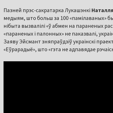
Пазней прэс-сакратарка Лукашэнкі
Наталля
медыям, што больш за 100 «памілаваных» был
нібыта вызвалілі «ў абмен на параненых рас
«параненых і палонных» не паказвалі, украі
Заяву Эйсмант зняпраўдзіў украінскі праект
«Еўрарадыё», што «гэта не адпавядае рэчаісн