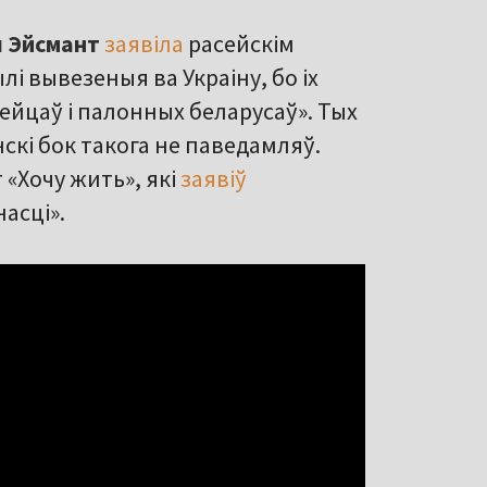
 Эйсмант
заявіла
расейскім
і вывезеныя ва Украіну, бо іх
ейцаў і палонных беларусаў». Тых
нскі бок такога не паведамляў.
 «Хочу жить», які
заявіў
асці».