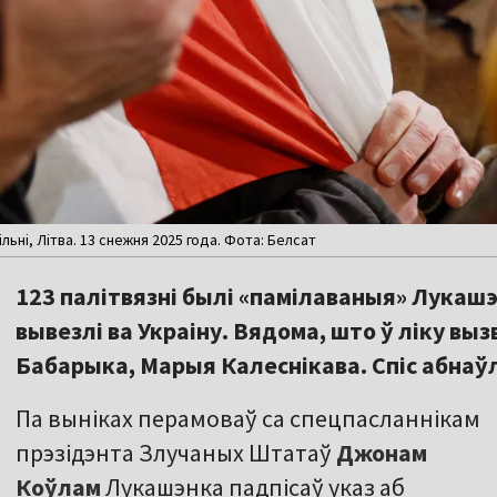
льні, Літва. 13 снежня 2025 года. Фота: Белсат
123 палітвязні былі «памілаваныя» Лукашэ
вывезлі ва Украіну. Вядома, што ў ліку вы
Бабарыка, Марыя Калеснікава. Спіс абнаў
Па выніках перамоваў са спецпасланнікам
прэзідэнта Злучаных Штатаў
Джонам
Коўлам
Лукашэнка падпісаў указ аб