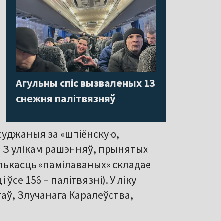
Агульны спіс вызваленых 13
снежня палітвязняў
суджаныя за «шпіёнскую,
. З улікам рашэнняў, прынятых
лькасць «памілаваных» складае
ўсе 156 – палітвязні). У ліку
аў, Злучанага Каралеўства,