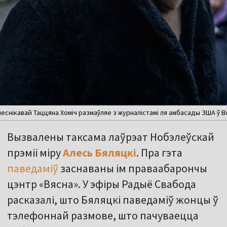
еснікавай Таццяна Хоміч размаўляе з журналістамі ля амбасады ЗША ў Віл
Вызвалены таксама лаўрэат Нобэлеўскай
прэміі міру
Алесь Бяляцкі
. Пра гэта
паведаміў
заснаваны ім праваабарончы
цэнтр «Вясна». У эфіры Радыё Свабода
расказалі, што Бяляцкі паведаміў жонцы ў
тэлефоннай размове, што пачуваецца