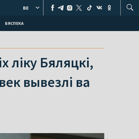
BE
БЯСПЕКА
х ліку Бяляцкі,
век вывезлі ва