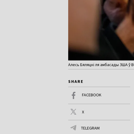
Алесь Бяляцкі ля амбасады ЗША ў Ві
SHARE
FACEBOOK
X
TELEGRAM