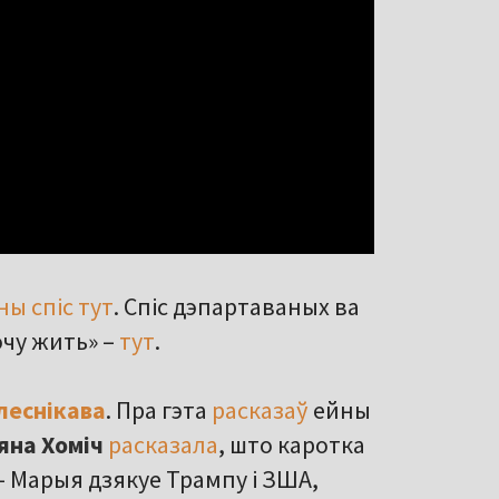
ны спіс тут
. Спіс дэпартаваных ва
очу жить» –
тут
.
леснікава
. Пра гэта
расказаў
ейны
яна Хоміч
расказала
, што каротка
– Марыя дзякуе Трампу і ЗША,