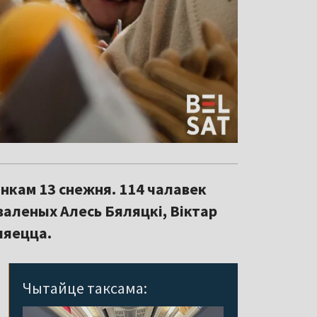
нкам 13 снежня. 114 чалавек
зваленых Алесь Бяляцкі, Віктар
ляецца.
Чытайце таксама: