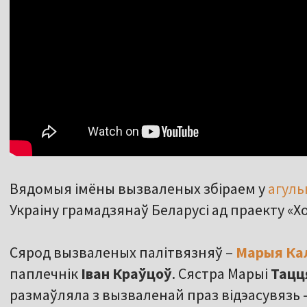
Вядомыя імёны вызваленых збіраем у
агуль
Украіну грамадзянаў Беларусі ад праекту «Х
Сярод вызваленых палітвязняў –
Марыя Ка
паплечнік
Іван Краўцоў
. Сястра Марыі
Тацц
размаўляла з вызваленай праз відэасувязь 