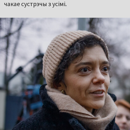
чакае сустрэчы з усімі.