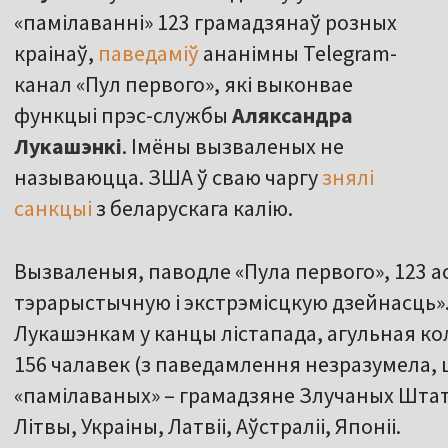
«памілаванні» 123 грамадзянаў розных
краінаў,
паведаміў
ананімны Telegram-
канал «Пул первого», які выконвае
функцыі прэс-службы
Аляксандра
Лукашэнкі
. Імёны вызваленых не
называюцца. ЗША ў сваю чаргу
знялі
санкцыі
з беларускага калію.
Вызваленыя, паводле «Пула первого», 123 а
тэрарыстычную і экстрэмісцкую дзейнасць»
Лукашэнкам у канцы лістапада, агульная ко
156 чалавек (з паведамлення незразумела, ці 
«памілаваных» – грамадзяне Злучаных Штат
Літвы, Украіны, Латвіі, Аўстраліі, Японіі.